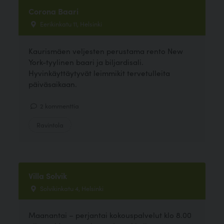
Corona Baari
Eerikinkatu 11, Helsinki
Kaurismäen veljesten perustama rento New
York-tyylinen baari ja biljardisali.
Hyvinkäyttäytyvät leimmikit tervetulleita
päiväsaikaan.
2 kommenttia
Ravintola
Villa Solvik
Solvikinkatu 4, Helsinki
Maanantai – perjantai kokouspalvelut klo 8.00