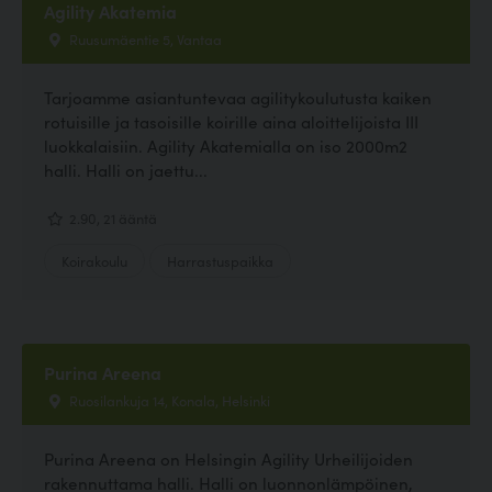
Agility Akatemia
Ruusumäentie 5, Vantaa
Tarjoamme asiantuntevaa agilitykoulutusta kaiken
rotuisille ja tasoisille koirille aina aloittelijoista III
luokkalaisiin. Agility Akatemialla on iso 2000m2
halli. Halli on jaettu...
2.90, 21 ääntä
Koirakoulu
Harrastuspaikka
Purina Areena
Ruosilankuja 14, Konala, Helsinki
Purina Areena on Helsingin Agility Urheilijoiden
rakennuttama halli. Halli on luonnonlämpöinen,