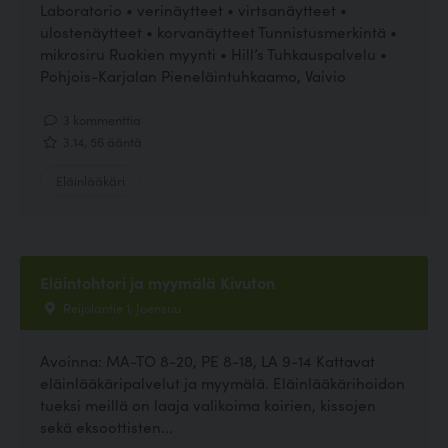
Laboratorio • verinäytteet • virtsanäytteet •
ulostenäytteet • korvanäytteet Tunnistusmerkintä •
mikrosiru Ruokien myynti • Hill’s Tuhkauspalvelu •
Pohjois-Karjalan Pieneläintuhkaamo, Vaivio
3 kommenttia
3.14, 56 ääntä
Eläinlääkäri
Eläintohtori ja myymälä Kivuton
Reijolantie 1, Joensuu
Avoinna: MA-TO 8-20, PE 8-18, LA 9-14 Kattavat
eläinlääkäripalvelut ja myymälä. Eläinlääkärihoidon
tueksi meillä on laaja valikoima koirien, kissojen
sekä eksoottisten...