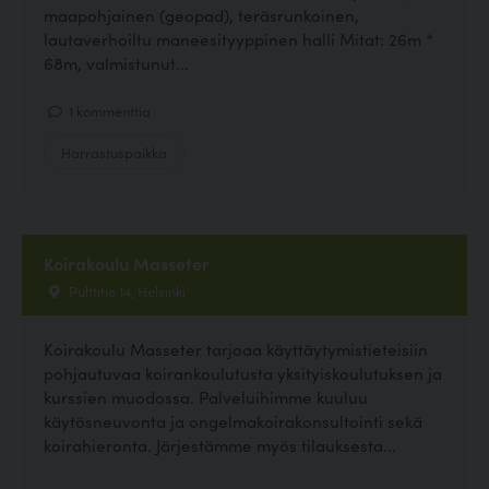
maapohjainen (geopad), teräsrunkoinen,
lautaverhoiltu maneesityyppinen halli Mitat: 26m *
68m, valmistunut...
1 kommenttia
Harrastuspaikka
Koirakoulu Masseter
Pulttitie 14, Helsinki
Koirakoulu Masseter tarjoaa käyttäytymistieteisiin
pohjautuvaa koirankoulutusta yksityiskoulutuksen ja
kurssien muodossa. Palveluihimme kuuluu
käytösneuvonta ja ongelmakoirakonsultointi sekä
koirahieronta. Järjestämme myös tilauksesta...