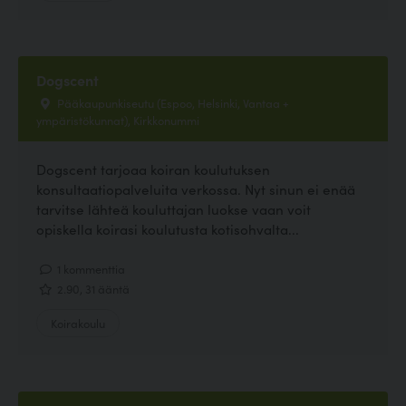
Dogscent
Pääkaupunkiseutu (Espoo, Helsinki, Vantaa +
ympäristökunnat), Kirkkonummi
Dogscent tarjoaa koiran koulutuksen
konsultaatiopalveluita verkossa. Nyt sinun ei enää
tarvitse lähteä kouluttajan luokse vaan voit
opiskella koirasi koulutusta kotisohvalta...
1 kommenttia
2.90, 31 ääntä
Koirakoulu