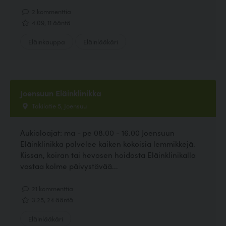
2 kommenttia
4.09, 11 ääntä
Eläinkauppa
Eläinlääkäri
Joensuun Eläinklinikka
Takilatie 5, Joensuu
Aukioloajat: ma - pe 08.00 - 16.00 Joensuun
Eläinklinikka palvelee kaiken kokoisia lemmikkejä.
Kissan, koiran tai hevosen hoidosta Eläinklinikalla
vastaa kolme päivystävää...
21 kommenttia
3.25, 24 ääntä
Eläinlääkäri