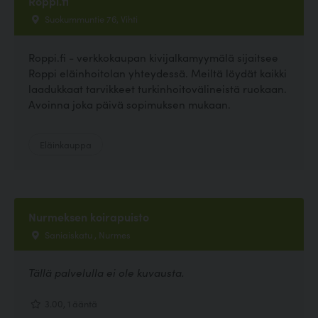
Roppi.fi
Suokummuntie 76, Vihti
Roppi.fi - verkkokaupan kivijalkamyymälä sijaitsee
Roppi eläinhoitolan yhteydessä. Meiltä löydät kaikki
laadukkaat tarvikkeet turkinhoitovälineistä ruokaan.
Avoinna joka päivä sopimuksen mukaan.
Eläinkauppa
Nurmeksen koirapuisto
Saniaiskatu , Nurmes
Tällä palvelulla ei ole kuvausta.
3.00, 1 ääntä