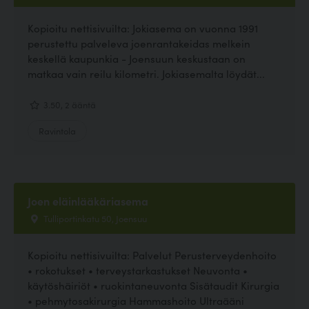
Kopioitu nettisivuilta: Jokiasema on vuonna 1991
perustettu palveleva joenrantakeidas melkein
keskellä kaupunkia - Joensuun keskustaan on
matkaa vain reilu kilometri. Jokiasemalta löydät...
3.50, 2 ääntä
Ravintola
Joen eläinlääkäriasema
Tulliportinkatu 50, Joensuu
Kopioitu nettisivuilta: Palvelut Perusterveydenhoito
• rokotukset • terveystarkastukset Neuvonta •
käytöshäiriöt • ruokintaneuvonta Sisätaudit Kirurgia
• pehmytosakirurgia Hammashoito Ultraääni