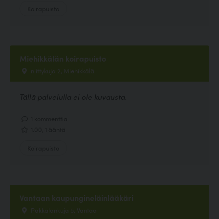
Koirapuisto
Miehikkälän koirapuisto
niittykuja 2, Miehikkälä
Tällä palvelulla ei ole kuvausta.
1 kommenttia
1.00, 1 ääntä
Koirapuisto
Vantaan kaupungineläinlääkäri
Pakkalankuja 5, Vantaa