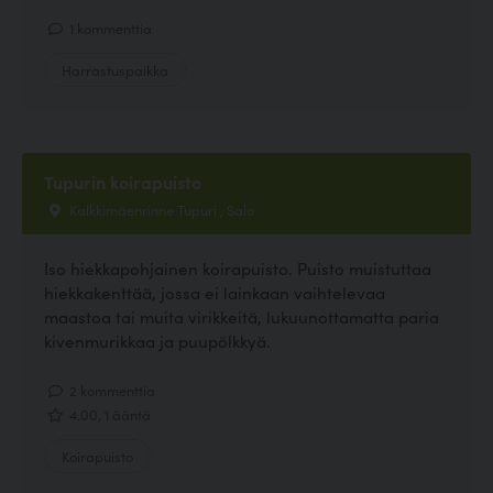
1 kommenttia
Harrastuspaikka
Tupurin koirapuisto
Kalkkimäenrinne Tupuri , Salo
Iso hiekkapohjainen koirapuisto. Puisto muistuttaa
hiekkakenttää, jossa ei lainkaan vaihtelevaa
maastoa tai muita virikkeitä, lukuunottamatta paria
kivenmurikkaa ja puupölkkyä.
2 kommenttia
4.00, 1 ääntä
Koirapuisto