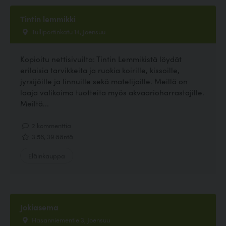
Tintin lemmikki
Tulliportinkatu 14, Joensuu
Kopioitu nettisivuilta: Tintin Lemmikistä löydät
erilaisia tarvikkeita ja ruokia koirille, kissoille,
jyrsijöille ja linnuille sekä matelijoille. Meillä on
laaja valikoima tuotteita myös akvaarioharrastajille.
Meiltä...
2 kommenttia
3.56, 39 ääntä
Eläinkauppa
Jokiasema
Hasanniementie 3, Joensuu