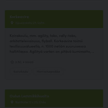
Korkeavire
Vipusenkatu 25, Lahti
Koirakoulu, mm. agility, toko, rally-toko,
arkitottelevaisuus, flyball. Korkeavire toimii
teollisuusalueella, n. 1000 neliön suuruisessa
hallitilassa. Agilityä varten on pitävä kumimatto,...
3.50, 4 ääntä
Koirakoulu
Harrastuspaikka
Oulun Lemmikkihuolto
Nuottatie 12 c 23, Oulu