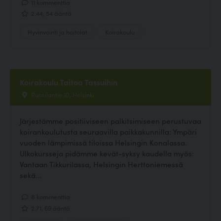
11 kommenttia
2.44, 54 ääntä
Hyvinvointi ja hoitolat
Koirakoulu
Koirakoulu Taitoa Tassuihin
Ruosilantie 10, Helsinki
Järjestämme positiiviseen palkitsimiseen perustuvaa
koirankoulutusta seuraavilla paikkakunnilla: Ympäri
vuoden lämpimissä tiloissa Helsingin Konalassa.
Ulkokursseja pidämme kevät-syksy kaudella myös:
Vantaan Tikkurilassa, Helsingin Herttoniemessä
sekä...
8 kommenttia
2.71, 69 ääntä