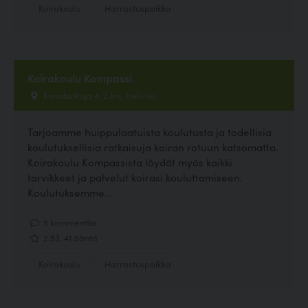
Koirakoulu
Harrastuspaikka
Koirakoulu Kompassi
Konalankuja 4, 2.krs, Helsinki
Tarjoamme huippulaatuista koulutusta ja todellisia
koulutuksellisia ratkaisuja koiran rotuun katsomatta.
Koirakoulu Kompassista löydät myös kaikki
tarvikkeet ja palvelut koirasi kouluttamiseen.
Koulutuksemme...
5 kommenttia
2.63, 41 ääntä
Koirakoulu
Harrastuspaikka