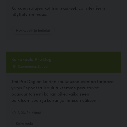
Kaikkien rotujen kotitrimmaukset, cairnterrierin
näyttelytrimmaus.
Hyvinvointi ja hoitolat
Koirakoulu Pro Dog
Suomenoja, Espoo
Tmi Pro Dog on koirien koulutusneuvontaa tarjoava
yritys Espoossa. Koulutuksemme perustuvat
pääsääntöisesti koiran oikea-aikaiseen
palkitsemiseen ja koiran ja ihmisen välisen...
3.03, 34 ääntä
Koirakoulu