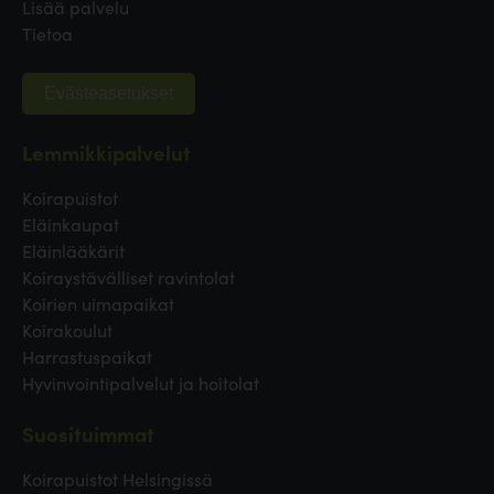
Lisää palvelu
Tietoa
Evästeasetukset
Lemmikkipalvelut
Koirapuistot
Eläinkaupat
Eläinlääkärit
Koiraystävälliset ravintolat
Koirien uimapaikat
Koirakoulut
Harrastuspaikat
Hyvinvointipalvelut ja hoitolat
Suosituimmat
Koirapuistot Helsingissä