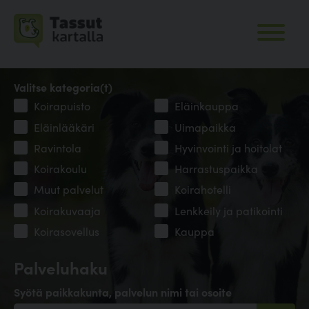
Valitse kategoria(t)
Koirapuisto
Eläinkauppa
Eläinlääkäri
Uimapaikka
Ravintola
Hyvinvointi ja hoitolat
Koirakoulu
Harrastuspaikka
Muut palvelut
Koirahotelli
Koirakuvaaja
Lenkkeily ja patikointi
Koirasovellus
Kauppa
Palveluhaku
Syötä paikkakunta, palvelun nimi tai osoite