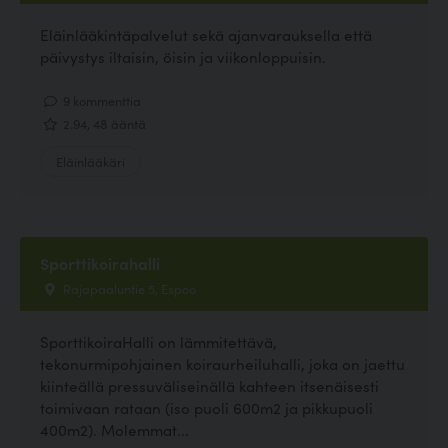
Eläinlääkintäpalvelut sekä ajanvarauksella että
päivystys iltaisin, öisin ja viikonloppuisin.
9 kommenttia
2.94, 48 ääntä
Eläinlääkäri
Sporttikoirahalli
Rajapaaluntie 5, Espoo
SporttikoiraHalli on lämmitettävä,
tekonurmipohjainen koiraurheiluhalli, joka on jaettu
kiinteällä pressuväliseinällä kahteen itsenäisesti
toimivaan rataan (iso puoli 600m2 ja pikkupuoli
400m2). Molemmat...