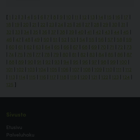
[
1
|
2
|
3
|
4
|
5
|
6
|
7
|
8
|
9
|
10
|
11
|
12
|
13
|
14
|
15
|
16
|
17
|
18
|
19
|
20
|
21
|
22
|
23
|
24
|
25
|
26
|
27
|
28
|
29
|
30
|
31
|
32
|
33
|
34
|
35
|
36
|
37
|
38
|
39
|
40
|
41
|
42
|
43
|
44
|
45
|
46
|
47
|
48
|
49
|
50
|
51
|
52
|
53
|
54
|
55
|
56
|
57
|
58
|
59
|
60
|
61
|
62
|
63
|
64
|
65
|
66
|
67
|
68
|
69
|
70
|
71
|
72
|
73
|
74
|
75
|
76
|
77
|
78
|
79
|
80
|
81
|
82
|
83
|
84
|
85
|
86
|
87
|
88
|
89
|
90
|
91
|
92
|
93
|
94
|
95
|
96
|
97
|
98
|
99
|
100
|
101
|
102
|
103
|
104
|
105
|
106
|
107
|
108
|
109
|
110
|
111
|
112
|
113
|
114
|
115
|
116
|
117
|
118
|
119
|
120
|
121
|
122
|
123
|
124
|
125
]
Sivusto
Etusivu
Palveluhaku