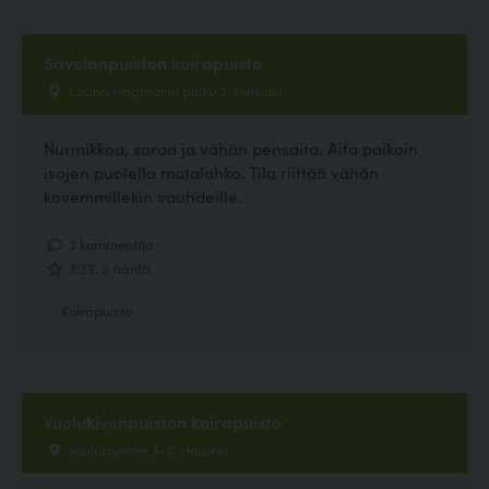
Savelanpuiston koirapuisto
Lucina Hagmanin polku 2, Helsinki
Nurmikkoa, soraa ja vähän pensaita. Aita paikoin
isojen puolella matalahko. Tila riittää vähän
kovemmillekin vauhdeille.
2 kommenttia
3.33, 3 ääntä
Koirapuisto
Vuolukivenpuiston koirapuisto
Vuolukiventie 3-5, Helsinki