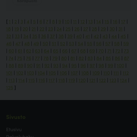
Koirapuisto
[
1
|
2
|
3
|
4
|
5
|
6
|
7
|
8
|
9
|
10
|
11
|
12
|
13
|
14
|
15
|
16
|
17
|
18
|
19
|
20
|
21
|
22
|
23
|
24
|
25
|
26
|
27
|
28
|
29
|
30
|
31
|
32
|
33
|
34
|
35
|
36
|
37
|
38
|
39
|
40
|
41
|
42
|
43
|
44
|
45
|
46
|
47
|
48
|
49
|
50
|
51
|
52
|
53
|
54
|
55
|
56
|
57
|
58
|
59
|
60
|
61
|
62
|
63
|
64
|
65
|
66
|
67
|
68
|
69
|
70
|
71
|
72
|
73
|
74
|
75
|
76
|
77
|
78
|
79
|
80
|
81
|
82
|
83
|
84
|
85
|
86
|
87
|
88
|
89
|
90
|
91
|
92
|
93
|
94
|
95
|
96
|
97
|
98
|
99
|
100
|
101
|
102
|
103
|
104
|
105
|
106
|
107
|
108
|
109
|
110
|
111
|
112
|
113
|
114
|
115
|
116
|
117
|
118
|
119
|
120
|
121
|
122
|
123
|
124
|
125
]
Sivusto
Etusivu
Palveluhaku