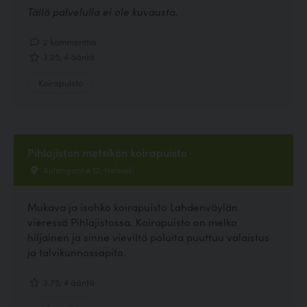
Tällä palvelulla ei ole kuvausta.
2 kommenttia
3.25, 4 ääntä
Koirapuisto
Pihlajiston metsikön koirapuisto
Aulangontie 12, Helsinki
Mukava ja isohko koirapuisto Lahdenväylän
vieressä Pihlajistossa. Koirapuisto on melko
hiljainen ja sinne vieviltä poluita puuttuu valaistus
ja talvikunnossapito.
3.75, 4 ääntä