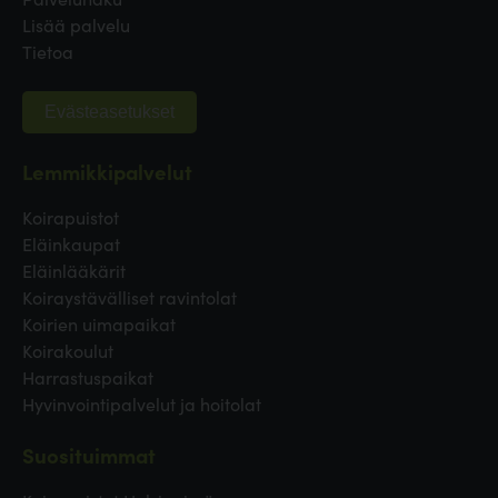
Lisää palvelu
Tietoa
Evästeasetukset
Lemmikkipalvelut
Koirapuistot
Eläinkaupat
Eläinlääkärit
Koiraystävälliset ravintolat
Koirien uimapaikat
Koirakoulut
Harrastuspaikat
Hyvinvointipalvelut ja hoitolat
Suosituimmat