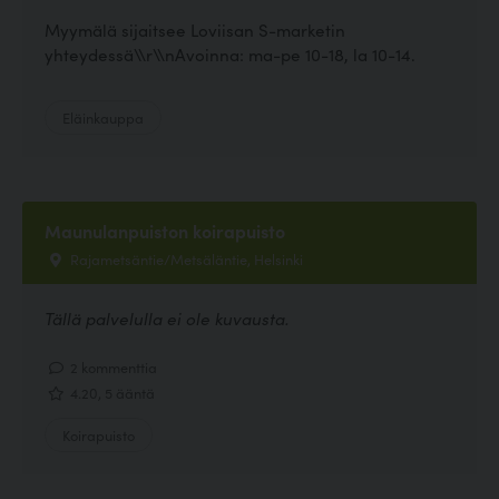
Myymälä sijaitsee Loviisan S-marketin
yhteydessä\\r\\nAvoinna: ma-pe 10-18, la 10-14.
Eläinkauppa
Maunulanpuiston koirapuisto
Rajametsäntie/Metsäläntie, Helsinki
Tällä palvelulla ei ole kuvausta.
2 kommenttia
4.20, 5 ääntä
Koirapuisto