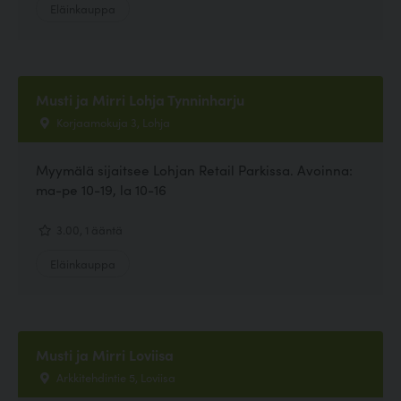
Eläinkauppa
Musti ja Mirri Lohja Tynninharju
Korjaamokuja 3, Lohja
Myymälä sijaitsee Lohjan Retail Parkissa. Avoinna:
ma-pe 10-19, la 10-16
3.00, 1 ääntä
Eläinkauppa
Musti ja Mirri Loviisa
Arkkitehdintie 5, Loviisa