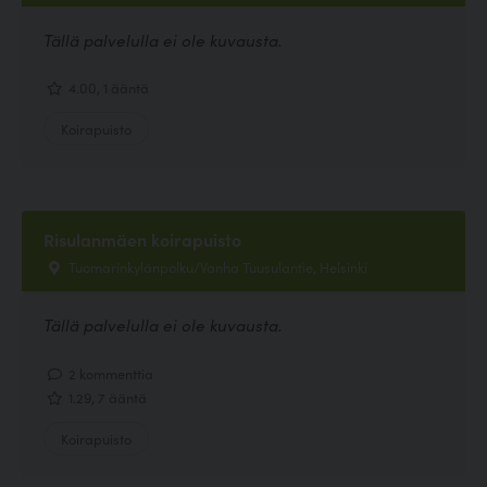
Tällä palvelulla ei ole kuvausta.
4.00, 1 ääntä
Koirapuisto
Risulanmäen koirapuisto
Tuomarinkylänpolku/Vanha Tuusulantie, Helsinki
Tällä palvelulla ei ole kuvausta.
2 kommenttia
1.29, 7 ääntä
Koirapuisto