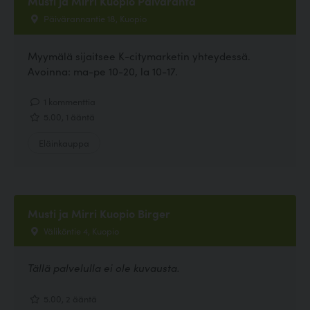
Musti ja Mirri Kuopio Päiväranta
Päivärannantie 18, Kuopio
Myymälä sijaitsee K-citymarketin yhteydessä.
Avoinna: ma-pe 10-20, la 10-17.
1 kommenttia
5.00, 1 ääntä
Eläinkauppa
Musti ja Mirri Kuopio Birger
Väliköntie 4, Kuopio
Tällä palvelulla ei ole kuvausta.
5.00, 2 ääntä