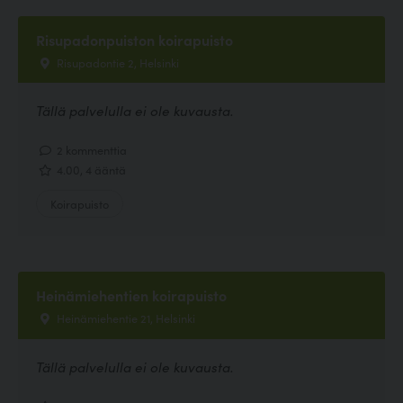
Risupadonpuiston koirapuisto
Risupadontie 2, Helsinki
Tällä palvelulla ei ole kuvausta.
2 kommenttia
4.00, 4 ääntä
Koirapuisto
Heinämiehentien koirapuisto
Heinämiehentie 21, Helsinki
Tällä palvelulla ei ole kuvausta.