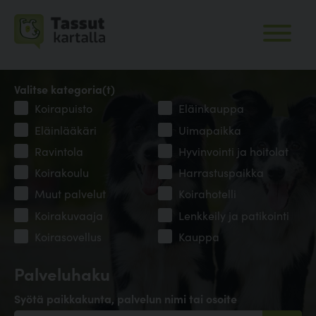
Valitse kategoria(t)
Koirapuisto
Eläinkauppa
Eläinlääkäri
Uimapaikka
Ravintola
Hyvinvointi ja hoitolat
Koirakoulu
Harrastuspaikka
Muut palvelut
Koirahotelli
Koirakuvaaja
Lenkkeily ja patikointi
Koirasovellus
Kauppa
Palveluhaku
Syötä paikkakunta, palvelun nimi tai osoite