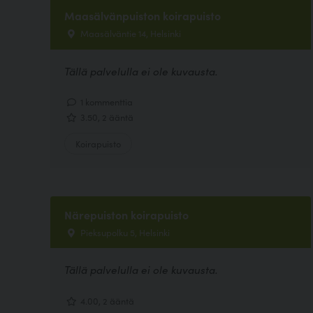
Maasälvänpuiston koirapuisto
Maasälväntie 14, Helsinki
Tällä palvelulla ei ole kuvausta.
1 kommenttia
3.50, 2 ääntä
Koirapuisto
Närepuiston koirapuisto
Pieksupolku 5, Helsinki
Tällä palvelulla ei ole kuvausta.
4.00, 2 ääntä