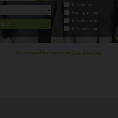
Koirakoulu
Muut palvelut
Koirakuvaaja
Koirasovellus
Mainospaikka vapaana!
Ota yhteyttä.