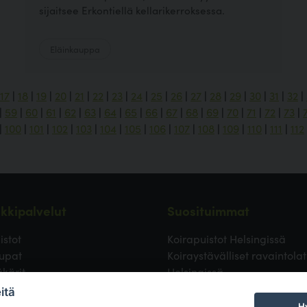
sijaitsee Erkontiellä kellarikerroksessa.
Eläinkauppa
17
|
18
|
19
|
20
|
21
|
22
|
23
|
24
|
25
|
26
|
27
|
28
|
29
|
30
|
31
|
32
|
|
59
|
60
|
61
|
62
|
63
|
64
|
65
|
66
|
67
|
68
|
69
|
70
|
71
|
72
|
73
|
|
100
|
101
|
102
|
103
|
104
|
105
|
106
|
107
|
108
|
109
|
110
|
111
|
112
kkipalvelut
Suosituimmat
istot
Koirapuistot Helsingissä
upat
Koiraystävälliset ravaintolat
äkärit
Helsingissä
ävälliset ravintolat
Koirapuistot Vantaalla
itä
 uimapaikat
Koirapuistot Espoossa
Hy