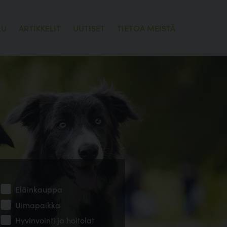
LU
ARTIKKELIT
UUTISET
TIETOA MEISTÄ
Eläinkauppa
Uimapaikka
Hyvinvointi ja hoitolat