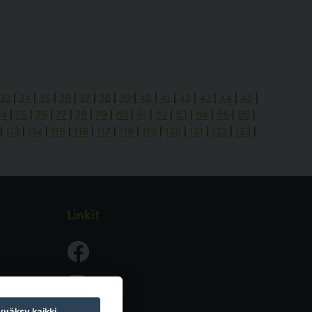
33
|
34
|
35
|
36
|
37
|
38
|
39
|
40
|
41
|
42
|
43
|
44
|
45
|
74
|
75
|
76
|
77
|
78
|
79
|
80
|
81
|
82
|
83
|
84
|
85
|
86
|
|
113
|
114
|
115
|
116
|
117
|
118
|
119
|
120
|
121
|
122
|
123
|
Linkit
väksy kaikki