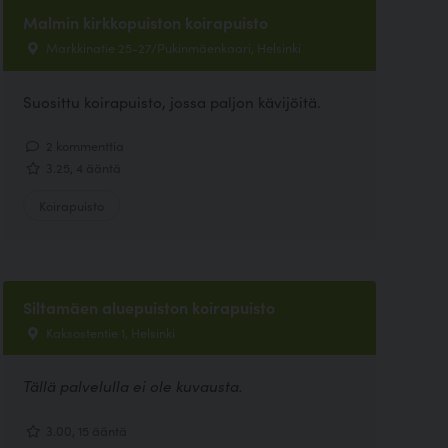
Malmin kirkkopuiston koirapuisto
Markkinatie 25-27/Pukinmäenkaari, Helsinki
Suosittu koirapuisto, jossa paljon kävijöitä.
2 kommenttia
3.25, 4 ääntä
Koirapuisto
Siltamäen aluepuiston koirapuisto
Kaksostentie 1, Helsinki
Tällä palvelulla ei ole kuvausta.
3.00, 15 ääntä