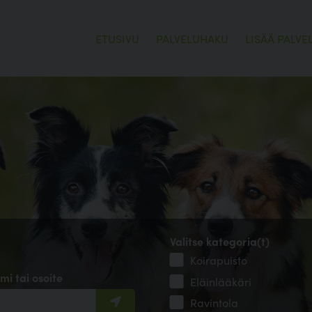
ETUSIVU
PALVELUHAKU
LISÄÄ PALVE
Valitse kategoria(t)
Koirapuisto
mi tai osoite
Eläinlääkäri
Ravintola