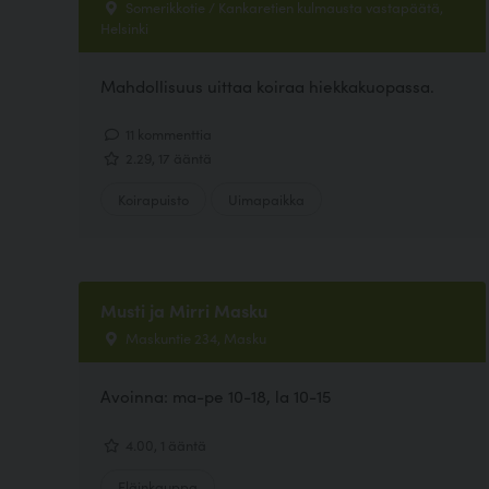
Somerikkotie / Kankaretien kulmausta vastapäätä,
Helsinki
Mahdollisuus uittaa koiraa hiekkakuopassa.
11 kommenttia
2.29, 17 ääntä
Koirapuisto
Uimapaikka
Musti ja Mirri Masku
Maskuntie 234, Masku
Avoinna: ma-pe 10-18, la 10-15
4.00, 1 ääntä
Eläinkauppa