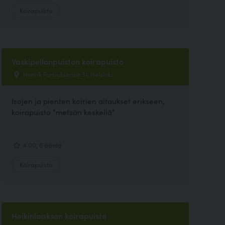
Koirapuisto
Vaskipellonpuiston koirapuisto
Henrik Forsiuksentie 31, Helsinki
Isojen ja pienten koirien aitaukset erikseen,
koirapuisto "metsän keskellä"
4.00, 6 ääntä
Koirapuisto
Heikinlaakson koirapuisto