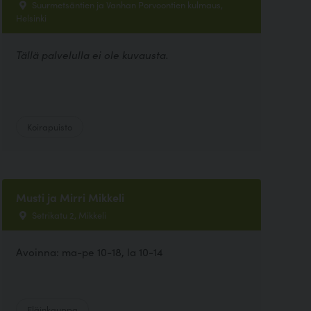
Suurmetsäntien ja Vanhan Porvoontien kulmaus,
Helsinki
Tällä palvelulla ei ole kuvausta.
Koirapuisto
Musti ja Mirri Mikkeli
Setrikatu 2, Mikkeli
Avoinna: ma-pe 10-18, la 10-14
Eläinkauppa