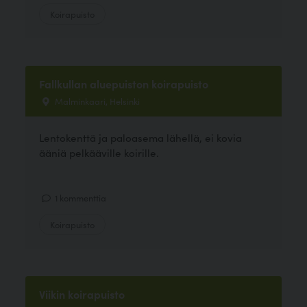
Koirapuisto
Fallkullan aluepuiston koirapuisto
Malminkaari, Helsinki
Lentokenttä ja paloasema lähellä, ei kovia
ääniä pelkääville koirille.
1 kommenttia
Koirapuisto
Viikin koirapuisto