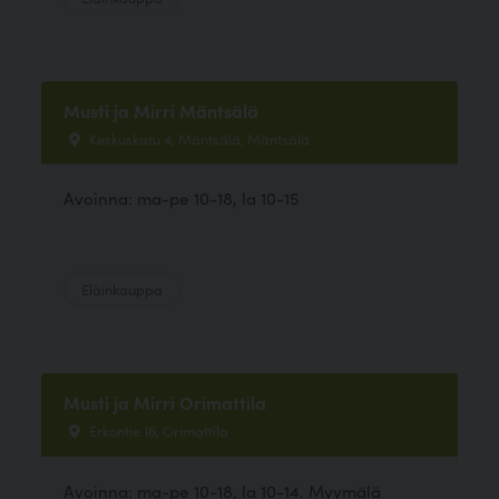
Musti ja Mirri Mäntsälä
Keskuskatu 4, Mäntsälä, Mäntsälä
Avoinna: ma-pe 10-18, la 10-15
Eläinkauppa
Musti ja Mirri Orimattila
Erkontie 16, Orimattila
Avoinna: ma-pe 10-18, la 10-14. Myymälä