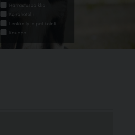
Harrastuspaikka
Koirahotelli
Lenkkeily ja patikointi
Kauppa