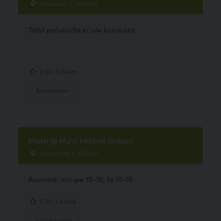
Maakaari 3, Helsinki
Tällä palvelulla ei ole kuvausta.
2.00, 5 ääntä
Koirapuisto
Musti ja Mirri Mikkeli Graani
Graanintie 4, Mikkeli
Avoinna: ma-pe 10-19, la 10-16
5.00, 1 ääntä
Eläinkauppa