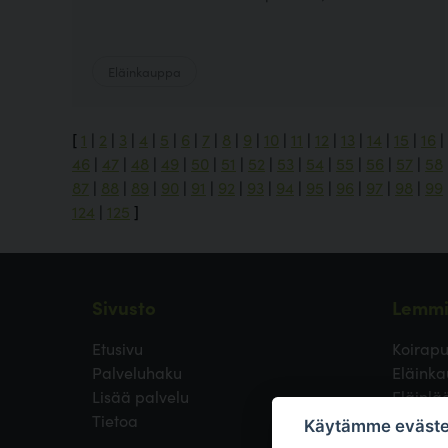
Eläinkauppa
[
1
|
2
|
3
|
4
|
5
|
6
|
7
|
8
|
9
|
10
|
11
|
12
|
13
|
14
|
15
|
16
|
46
|
47
|
48
|
49
|
50
|
51
|
52
|
53
|
54
|
55
|
56
|
57
|
58
87
|
88
|
89
|
90
|
91
|
92
|
93
|
94
|
95
|
96
|
97
|
98
|
99
124
|
125
]
Sivusto
Lemmi
Etusivu
Koirapu
Palveluhaku
Eläinka
Lisää palvelu
Eläinlä
Tietoa
Koirayst
Käytämme eväste
Koirien