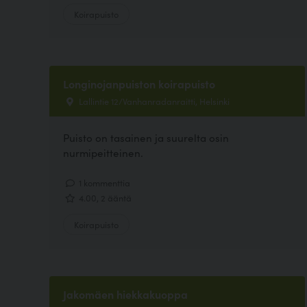
Koirapuisto
Longinojanpuiston koirapuisto
Lallintie 12/Vanhanradanraitti, Helsinki
Puisto on tasainen ja suurelta osin
nurmipeitteinen.
1 kommenttia
4.00, 2 ääntä
Koirapuisto
Jakomäen hiekkakuoppa