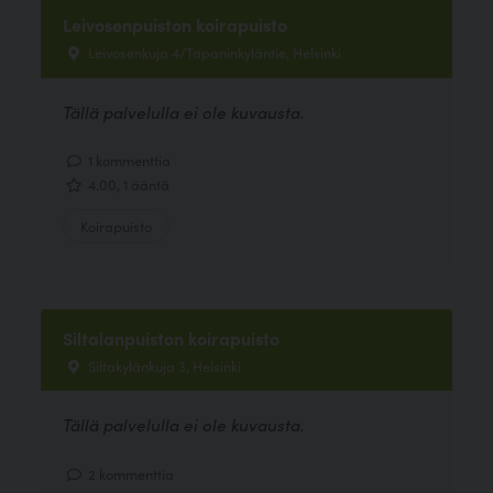
Leivosenpuiston koirapuisto
Leivosenkuja 4/Tapaninkyläntie, Helsinki
Tällä palvelulla ei ole kuvausta.
1 kommenttia
4.00, 1 ääntä
Koirapuisto
Siltalanpuiston koirapuisto
Siltakylänkuja 3, Helsinki
Tällä palvelulla ei ole kuvausta.
2 kommenttia