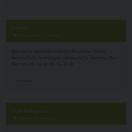
Fratello
Yliopistonkatu 6, Helsinki
Kahvila ja ravintola uudessa Kluuvissa. Koirat
tervetulleita lounasajan ulkopuolella. Avoinna Ma-
Pe 7:30-20 · La 10-18 · Su 12-18
Ravintola
Cafe Kultapalmu
Vaasankatu 4, Helsinki