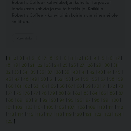
Robert's Coffee- kahvilaketjun kahvilat tarjoavat
laadukasta kahvia ja muita herkkuja. Kaikkiin
Robert's Coffee - kahviloihin koirien vieminen ei ole
sallittua....
Ravintola
[
1
|
2
|
3
|
4
|
5
|
6
|
7
|
8
|
9
|
10
|
11
|
12
|
13
|
14
|
15
|
16
|
17
|
18
|
19
|
20
|
21
|
22
|
23
|
24
|
25
|
26
|
27
|
28
|
29
|
30
|
31
|
32
|
33
|
34
|
35
|
36
|
37
|
38
|
39
|
40
|
41
|
42
|
43
|
44
|
45
|
46
|
47
|
48
|
49
|
50
|
51
|
52
|
53
|
54
|
55
|
56
|
57
|
58
|
59
|
60
|
61
|
62
|
63
|
64
|
65
|
66
|
67
|
68
|
69
|
70
|
71
|
72
|
73
|
74
|
75
|
76
|
77
|
78
|
79
|
80
|
81
|
82
|
83
|
84
|
85
|
86
|
87
|
88
|
89
|
90
|
91
|
92
|
93
|
94
|
95
|
96
|
97
|
98
|
99
|
100
|
101
|
102
|
103
|
104
|
105
|
106
|
107
|
108
|
109
|
110
|
111
|
112
|
113
|
114
|
115
|
116
|
117
|
118
|
119
|
120
|
121
|
122
|
123
|
124
|
125
]