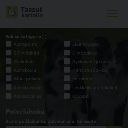
Valitse kategoria(t)
Koirapuisto
Eläinkauppa
Eläinlääkäri
Uimapaikka
Ravintola
Hyvinvointi ja hoitolat
Koirakoulu
Harrastuspaikka
Muut palvelut
Koirahotelli
Koirakuvaaja
Lenkkeily ja patikointi
Koirasovellus
Kauppa
Palveluhaku
Syötä paikkakunta, palvelun nimi tai osoite