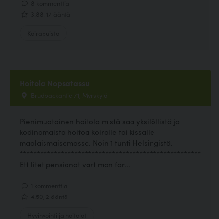
8 kommenttia
3.88, 17 ääntä
Koirapuisto
Hoitola Nopsatassu
Brudbackantie 71, Myrskylä
Pienimuotoinen hoitola mistä saa yksilöllistä ja
kodinomaista hoitoa koiralle tai kissalle
maalaismaisemassa. Noin 1 tunti Helsingistä.
*****************************************************
Ett litet pensionat vart man får...
1 kommenttia
4.50, 2 ääntä
Hyvinvointi ja hoitolat