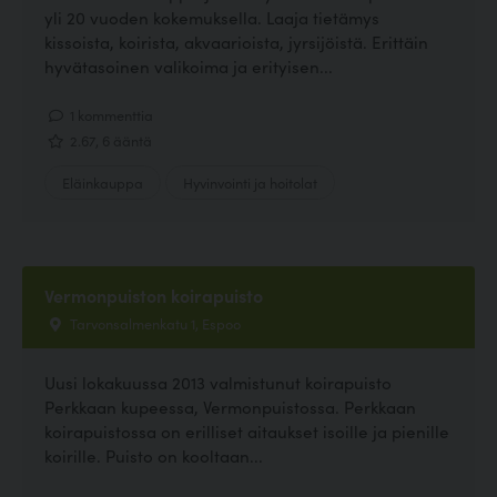
yli 20 vuoden kokemuksella. Laaja tietämys
kissoista, koirista, akvaarioista, jyrsijöistä. Erittäin
hyvätasoinen valikoima ja erityisen...
1 kommenttia
2.67, 6 ääntä
Eläinkauppa
Hyvinvointi ja hoitolat
Vermonpuiston koirapuisto
Tarvonsalmenkatu 1, Espoo
Uusi lokakuussa 2013 valmistunut koirapuisto
Perkkaan kupeessa, Vermonpuistossa. Perkkaan
koirapuistossa on erilliset aitaukset isoille ja pienille
koirille. Puisto on kooltaan...