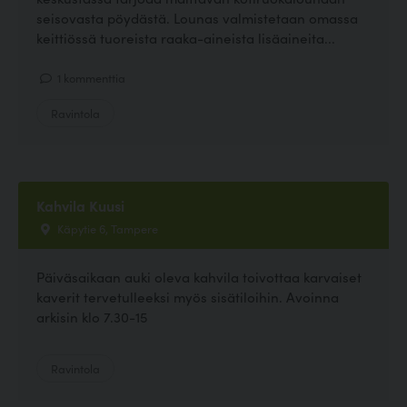
seisovasta pöydästä. Lounas valmistetaan omassa
keittiössä tuoreista raaka-aineista lisäaineita...
1 kommenttia
Ravintola
Kahvila Kuusi
Käpytie 6, Tampere
Päiväsaikaan auki oleva kahvila toivottaa karvaiset
kaverit tervetulleeksi myös sisätiloihin. Avoinna
arkisin klo 7.30-15
Ravintola