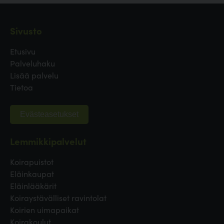
Sivusto
Etusivu
Palveluhaku
Lisää palvelu
Tietoa
Evästeasetukset
Lemmikkipalvelut
Koirapuistot
Eläinkaupat
Eläinlääkärit
Koiraystävälliset ravintolat
Koirien uimapaikat
Koirakoulut