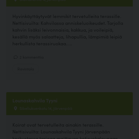
Hyvinkäyttäytyvät lemmikit tervetulleita terassille.
Nettisivuilta: Kahvilassa anniskeluoikeudet. Tarjolla
kahvin lisäksi leivonnaisia, kakkua, ja voileipiä,
kesällä myös salaatteja, lihapullia, lämpimiä leipiä
herkullista terassiruokaa.....
2 kommenttia
Ravintola
Lounaskahvila Tyyni
Sibeliuksenkatu 14, Järvenpää
Koirat ovat tervetulleita ainakin terassille.
Nettisivuilta: Lounaskahvila Tyyni Järvenpään
keskustassa tarjoaa maittavan kotiruokalounaan