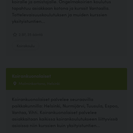
koiralle ja omistajalle. Ongelmakoirien koulutus
tapahtuu asiakkaan kotona ja kurssit Vantaalla.
Tottelevaisuuskoulutuksen ja muiden kurssien
yksityistuntien...
2.97, 35 ääntä
Koirakoulu
Koirankuonolaiset
Malminkartano, Helsinki
Koirankuonolaiset palvelee seuraavilla
paikkakunnilla: Helsinki, Nurmijärvi, Tuusula, Espoo,
Vantaa, Vihti. Koirankuonolaiset palvelee
asiakkaitaan kaikissa koirankoulutukseen liittyvissä
asioissa niin kurssien kuin yksityistuntien...