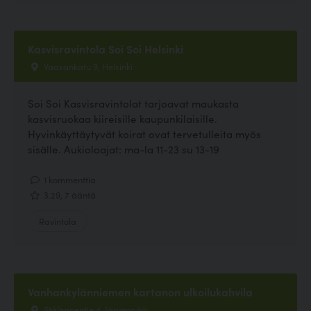
Kasvisravintola Soi Soi Helsinki
Vaasankatu 9, Helsinki
Soi Soi Kasvisravintolat tarjoavat maukasta
kasvisruokaa kiireisille kaupunkilaisille.
Hyvinkäyttäytyvät koirat ovat tervetulleita myös
sisälle. Aukioloajat: ma-la 11-23 su 13-19
1 kommenttia
3.29, 7 ääntä
Ravintola
Vanhankylänniemen kartanon ulkoilukahvila
Stålhanentie 4, Järvenpää