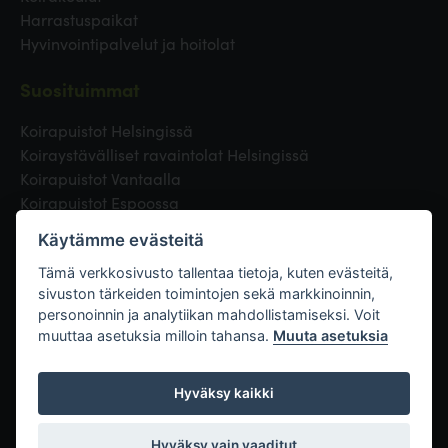
Harrastuspaikat
Hyvinvointipalvelut ja hoitolat
Suosituimmat
Koirapuistot Helsingissä
Koiraystävälliset ravaintolat Helsingissä
Koirapuistot Vantaalla
Koirapuistot Espoossa
Koirapuistot Turussa
Käytämme evästeitä
Eläinlääkäri Helsingissä
Koirapuistot Tampereella
Tämä verkkosivusto tallentaa tietoja, kuten evästeitä,
sivuston tärkeiden toimintojen sekä markkinoinnin,
personoinnin ja analytiikan mahdollistamiseksi. Voit
Linkit
muuttaa asetuksia milloin tahansa.
Muuta asetuksia
Hyväksy kaikki
Hyväksy vain vaaditut