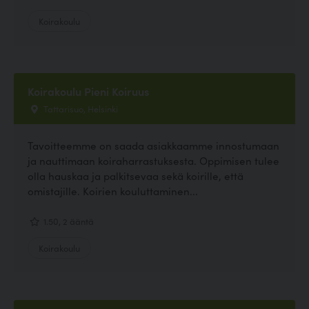
Koirakoulu
Koirakoulu Pieni Koiruus
Tattarisuo, Helsinki
Tavoitteemme on saada asiakkaamme innostumaan
ja nauttimaan koiraharrastuksesta. Oppimisen tulee
olla hauskaa ja palkitsevaa sekä koirille, että
omistajille. Koirien kouluttaminen...
1.50, 2 ääntä
Koirakoulu