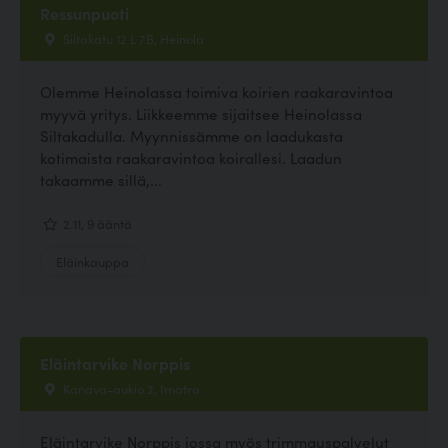
Ressunpuoti
Siltakatu 12 L 7B, Heinola
Olemme Heinolassa toimiva koirien raakaravintoa
myyvä yritys. Liikkeemme sijaitsee Heinolassa
Siltakadulla. Myynnissämme on laadukasta
kotimaista raakaravintoa koirallesi. Laadun
takaamme sillä,...
2.11, 9 ääntä
Eläinkauppa
Eläintarvike Norppis
Kanava-aukio 2, Imatra
Eläintarvike Norppis jossa myös trimmauspalvelut