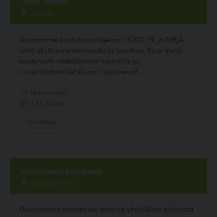
TOKO-luokka
, Vantaa
Tarjoamme koulutusta lajeissa TOKO, PK ja MEJÄ
sekä yksityisvalmennusta ja luentoja. Kysy myös
koulutusta räätälöidysti seuroille ja
rotuyhdistyksille! Kurssit sijaitsevat...
1 kommenttia
3.33, 6 ääntä
Koirakoulu
Uudenmaan koirakoulu
Hakunila, Vantaa
Uudenmaan koirakoulu tarjoaa yksilöllistä ohjausta