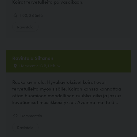
Koirat tervetulleita päiväsaikaan.
4.00, 2 ääntä
Ravintola
Ravintola Siltanen
Hämeentie 13 B, Helsinki
Ruokaravintola. Hyväkäytöksiset koirat ovat
tervetulleita myös sisälle. Koiran kanssa kannattaa
ottaa huomioon mahdollinen ruuhka-aika ja joskus
kovaääniset musiikkiesitykset. Avoinna ma–to &...
1 kommenttia
Ravintola