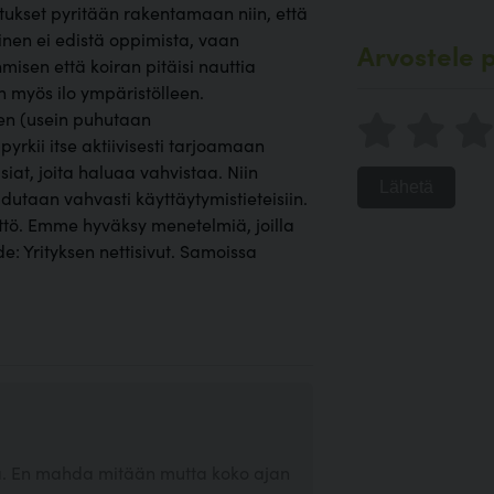
oitukset pyritään rakentamaan niin, että
minen ei edistä oppimista, vaan
Arvostele p
misen että koiran pitäisi nauttia
on myös ilo ympäristölleen.
en (usein puhutaan
pyrkii itse aktiivisesti tarjoamaan
asiat, joita haluaa vahvistaa. Niin
Lähetä
utaan vahvasti käyttäytymistieteisiin.
ttö. Emme hyväksy menetelmiä, joilla
de: Yrityksen nettisivut. Samoissa
itä. En mahda mitään mutta koko ajan