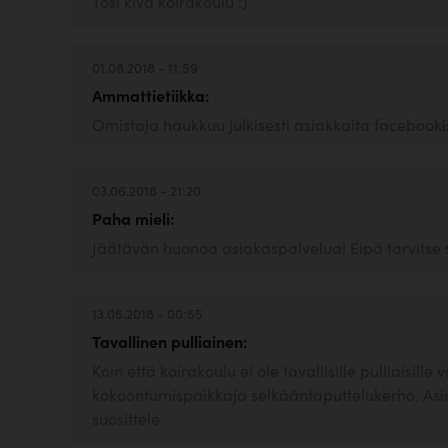
Tosi kiva koirakoulu :)
01.08.2018 - 11:59
Ammattietiikka:
Omistaja haukkuu julkisesti asiakkaita facebooki
03.06.2018 - 21:20
Paha mieli:
Jäätävän huonoa asiakaspalvelua! Eipä tarvitse so
13.05.2018 - 00:55
Tavallinen pulliainen:
Koin että koirakoulu ei ole tavallisille pulliaisill
kokoontumispaikkaja selkääntaputtelukerho. Asia
suosittele