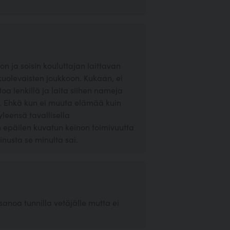
n ja soisin kouluttajan laittavan
olevaisten joukkoon. Kukaan, ei
a lenkillä ja laita siihen nameja
n. Ehkä kun ei muuta elämää kuin
yleensä tavallisella
in epäilen kuvatun keinon toimivuutta
inusta se minulta sai.
 sanoa tunnilla vetäjälle mutta ei