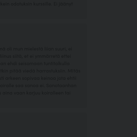
kein odotuksin kurssille. Ei jäänyt
mä oli mun mielestä liian suuri, ei
nus siitä, et ei ymmärretä ettei
iaan ehdi seisomaan tuntitolkulla
kin pitää viedä harrastuksiin. MItäs
ti arkeen sopivaa keinoa jota ehtii
ä koiralle saa sanoa ei. Sanotaanhan
os aina vaan karjuu koiralleen tai