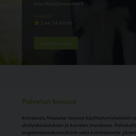
liisa.tikka@masseter.fi
Arvioinnit:
2.44, 54 ääntä
Näytä kartalla
Palvelun kuvaus
Koirakoulu Masseter tarjoaa käyttäytymistieteisiin
yksityiskoulutuksen ja kurssien muodossa. Palvelu
ongelmakoirakonsultointi sekä koirahieronta. Järjes