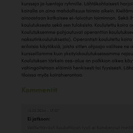
kursseja ja luentoja ryhmille. Lähtökohtaisesti harj
koiralla on aina mahdollisuus toimia oikein. Kieltä
ainoastaan katkaisee ei-toivotun toiminnan. Sekä ih
koulutuksesta sekä sen tuloksista. Koulutettu koira 
Koulutuksemme pohjautuvat operanttiin koulutukse
naksutinkoulutuksesta). Operantisti koulutettu koira 
erilaisia käytöksiä, joista sitten ohjaaja valitsee ne 
kursseillamme kuin yksityiskoulutuksessamme nojaud
Koulutuksen tärkein osa-alue on palkkion oikea käy
vahingoitetaan eläimiä henkisesti tai fyysisesti. Läh
tiloissa myös koirahierontaa.
Kommentit
13.03.2024 - 17:07
Ei jatkoon:
Valitettavasti kouluttajan tyyli ei kohdannut me