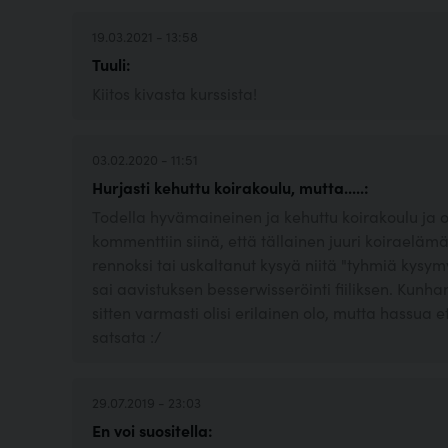
19.03.2021 - 13:58
Tuuli:
Kiitos kivasta kurssista!
03.02.2020 - 11:51
Hurjasti kehuttu koirakoulu, mutta.....:
Todella hyvämaineinen ja kehuttu koirakoulu ja 
kommenttiin siinä, että tällainen juuri koiraelä
rennoksi tai uskaltanut kysyä niitä "tyhmiä kysym
sai aavistuksen besserwisseröinti fiiliksen. Kunh
sitten varmasti olisi erilainen olo, mutta hassua e
satsata :/
29.07.2019 - 23:03
En voi suositella: