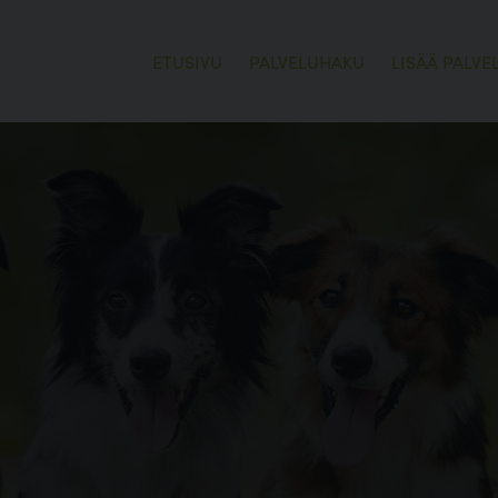
ETUSIVU
PALVELUHAKU
LISÄÄ PALVE