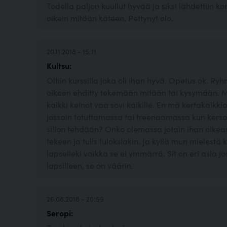
Todella paljon kuullut hyvää ja siksi lähdettiin kor
oikein mitään käteen. Pettynyt olo.
20.11.2018 - 15:11
Kultsu:
Oltiin kurssilla joka oli ihan hyvä. Opetus ok. Ryh
oikeen ehditty tekemään mitään tai kysymään. Mii
kaikki keinot vaa sovi kaikille. En mä kertakaikk
jossain totuttamassa tai treenaamassa kun kersat
sillon tehdään? Onko olemassa jotain ihan oikeas
tekeen ja tulis tuloksiakin. Ja kyllä mun mielest
lapselleki vaikka se ei ymmärrä. Sit on eri asia j
lapsilleen, se on väärin.
26.08.2018 - 20:59
Seropi: