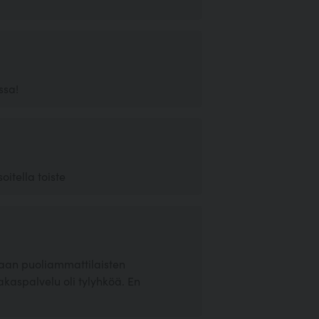
ssa!
itella toiste
e vaan puoliammattilaisten
kaspalvelu oli tylyhköä. En