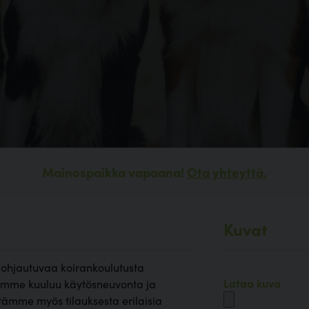
Mainospaikka vapaana!
Ota yhteyttä.
Kuvat
 pohjautuvaa koirankoulutusta
Lataa kuva
ihimme kuuluu käytösneuvonta ja
tämme myös tilauksesta erilaisia