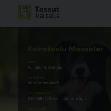
Koirakoulu Masseter
Osoite:
Pulttitie 14, Helsinki
Verkkosivu:
http://masseter.fi
Puhelinnumero:
040 5894206, mieluiten sähköposti
Sähköposti: