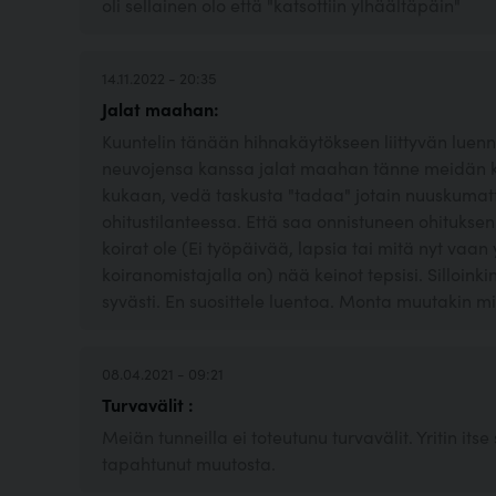
oli sellainen olo että "katsottiin ylhäältäpäin"
14.11.2022 - 20:35
Jalat maahan:
Kuuntelin tänään hihnakäytökseen liittyvän luenno
neuvojensa kanssa jalat maahan tänne meidän ku
kukaan, vedä taskusta "tadaa" jotain nuuskumatto
ohitustilanteessa. Että saa onnistuneen ohitukse
koirat ole (Ei työpäivää, lapsia tai mitä nyt vaan 
koiranomistajalla on) nää keinot tepsisi. Silloink
syvästi. En suosittele luentoa. Monta muutakin mi
08.04.2021 - 09:21
Turvavälit :
Meiän tunneilla ei toteutunu turvavälit. Yritin itse
tapahtunut muutosta.