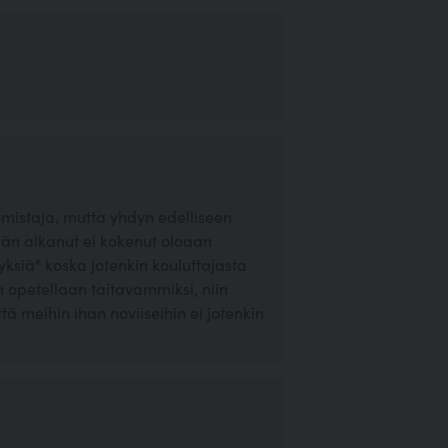
omistaja, mutta yhdyn edelliseen
mään alkanut ei kokenut oloaan
yksiä" koska jotenkin kouluttajasta
an opetellaan taitavammiksi, niin
ttä meihin ihan noviiseihin ei jotenkin