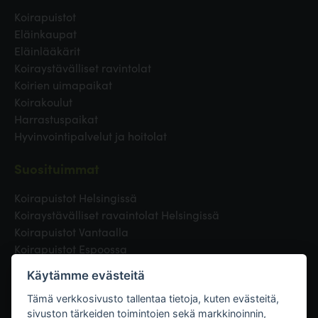
Koirapuistot
Eläinkaupat
Eläinlääkärit
Koiraystävälliset ravintolat
Koirien uimapaikat
Koirakoulut
Harrastuspaikat
Hyvinvointipalvelut ja hoitolat
Suosituimmat
Koirapuistot Helsingissä
Koiraystävälliset ravaintolat Helsingissä
Koirapuistot Vantaalla
Koirapuistot Espoossa
Koirapuistot Turussa
Käytämme evästeitä
Eläinlääkäri Helsingissä
Koirapuistot Tampereella
Tämä verkkosivusto tallentaa tietoja, kuten evästeitä,
sivuston tärkeiden toimintojen sekä markkinoinnin,