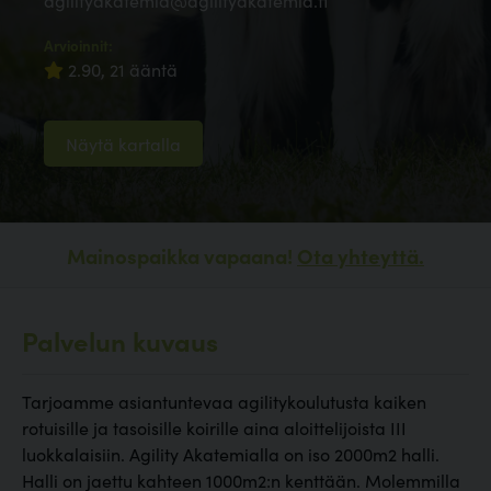
agilityakatemia@agilityakatemia.fi
Arvioinnit:
2.90, 21 ääntä
Näytä kartalla
Mainospaikka vapaana!
Ota yhteyttä.
Palvelun kuvaus
Tarjoamme asiantuntevaa agilitykoulutusta kaiken
rotuisille ja tasoisille koirille aina aloittelijoista III
luokkalaisiin. Agility Akatemialla on iso 2000m2 halli.
Halli on jaettu kahteen 1000m2:n kenttään. Molemmilla