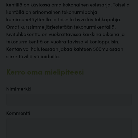
kentillä on käytössä oma kokonainen estesarja. Toisella
kentällä on erinomainen tekonurmipohja
kumirouhetäytteellä ja toisella hyvä kivituhkapohja.
Omat kurssimme järjestetään tekonurmikentällä.
Kivituhkakenttä on vuokrattavissa kaikkina aikoina ja
tekonurmikenttä on vuokrattavissa viikonloppuisin.
Kentän voi halutessaan jakaa kahteen 500m2 osaan
siirrettävillä väliaidoilla.
Kerro oma mielipiteesi
Nimimerkki
Kommentti