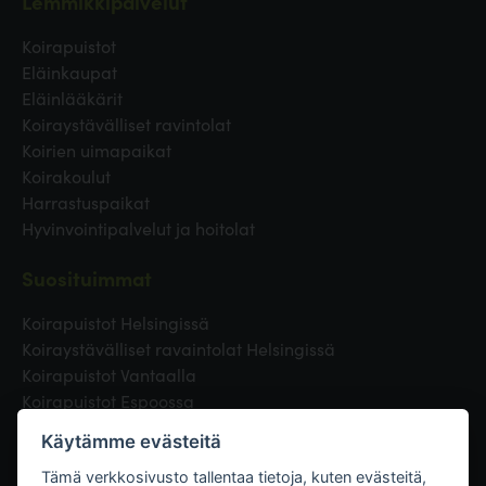
Lemmikkipalvelut
Koirapuistot
Eläinkaupat
Eläinlääkärit
Koiraystävälliset ravintolat
Koirien uimapaikat
Koirakoulut
Harrastuspaikat
Hyvinvointipalvelut ja hoitolat
Suosituimmat
Koirapuistot Helsingissä
Koiraystävälliset ravaintolat Helsingissä
Koirapuistot Vantaalla
Koirapuistot Espoossa
Koirapuistot Turussa
Käytämme evästeitä
Eläinlääkäri Helsingissä
Koirapuistot Tampereella
Tämä verkkosivusto tallentaa tietoja, kuten evästeitä,