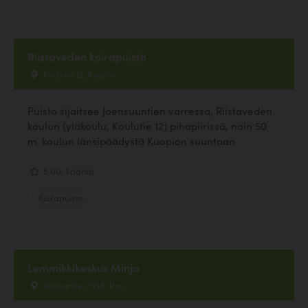
Riistaveden koirapuisto
Koulutie 12, Kuopio
Puisto sijaitsee Joensuuntien varressa, Riistaveden
koulun (yläkoulu, Koulutie 12) pihapiirissä, noin 50
m. koulun länsipäädystä Kuopion suuntaan.
5.00, 1 ääntä
Koirapuisto
Lemmikkikeskus Minja
Vaasantie 1313B, Pori