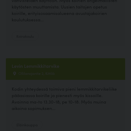
vahvisteiden käyttöön. Myös koirien ongelmallisten
käytösten muuttamista. Uusien taitojen opetus
koirille, erityisosaamisalueena avustajakoirien
koulutuksessa...
Koirakoulu
Levin Lemmikkitarvike
Ollilanojantie 2, Kittilä
Kodin yhteydessä toimiva pieni lemmikkitarvikeliike
pääasiassa koirille ja pienesti myös kissoille.
Avoinna ma-to 13.30-18, pe 10-18. Myös muina
aikoina sopimuksen...
Eläinkauppa