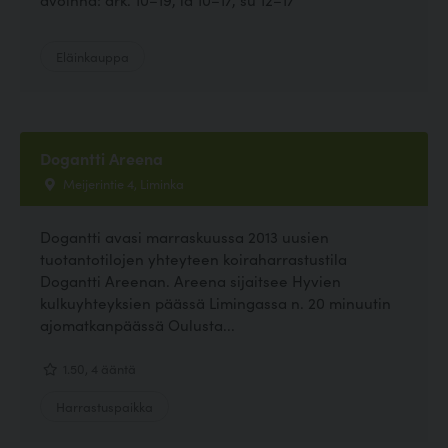
Eläinkauppa
Dogantti Areena
Meijerintie 4, Liminka
Dogantti avasi marraskuussa 2013 uusien
tuotantotilojen yhteyteen koiraharrastustila
Dogantti Areenan. Areena sijaitsee Hyvien
kulkuyhteyksien päässä Limingassa n. 20 minuutin
ajomatkanpäässä Oulusta...
1.50, 4 ääntä
Harrastuspaikka