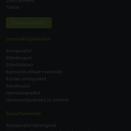
Tietoa
Evästeasetukset
Lemmikkipalvelut
Koirapuistot
Eläinkaupat
Eläinlääkärit
Koiraystävälliset ravintolat
Koirien uimapaikat
Koirakoulut
Harrastuspaikat
Hyvinvointipalvelut ja hoitolat
Suosituimmat
Koirapuistot Helsingissä