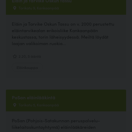
Eläin ja tarvike Oskun tassu
Torikatu 9, Kankaanpää
Eläin ja Tarvike Oskun Tassu on v. 2000 perustettu
eläintarvikealan erikoisliike Kankaanpään
keskustassa, torin läheisyydessä. Meiltä löydät
laajan valikoiman ruokia...
2.20, 5 ääntä
Eläinkauppa
PoSan eläinlääkintä
Torikatu 5, Kankaanpää
PoSan (Pohjois-Satakunnan peruspalvelu-
liikelaitoskuntayhtymä) eläinlääkäreiden