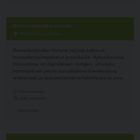
Omaeläinklinikka Helsinki
Telakkakatu 3, Helsinki
Omaeläinklinikka Helsinki tarjoaa kattavat
terveydenhoitopalvelut lemmikeille. Nykyaikaisissa
tiloissamme on digitaalinen röntgen, ultraääni,
hammaskiven poisto turvallisessa anestesiassa,
leikkaussali ja anestesianvalvontalaitteisto ja oma...
6 kommenttia
3.90, 39 ääntä
Eläinlääkäri