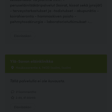
peruseläinlääkäripalvelut (koirat, kissat sekä jyrsijät)
- terveystarkastukset ja -todistukset - akupunktio -
koirahieronta - hammaskiven poisto -
pehmytosakirurgia - laboratoriotutkimukset -...
Eläinlääkäri
Ylä-Savon eläinklinikka
Haukisaarentie 4, 74130 Iisalmi, Iisalmi
Tällä palvelulla ei ole kuvausta.
21 kommenttia
2.44, 41 ääntä
Eläinlääkäri