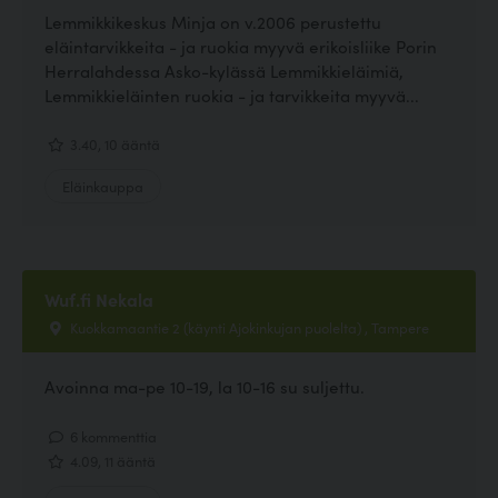
Lemmikkikeskus Minja on v.2006 perustettu
eläintarvikkeita - ja ruokia myyvä erikoisliike Porin
Herralahdessa Asko-kylässä Lemmikkieläimiä,
Lemmikkieläinten ruokia - ja tarvikkeita myyvä...
3.40, 10 ääntä
Eläinkauppa
Wuf.fi Nekala
Kuokkamaantie 2 (käynti Ajokinkujan puolelta) , Tampere
Avoinna ma-pe 10-19, la 10-16 su suljettu.
6 kommenttia
4.09, 11 ääntä