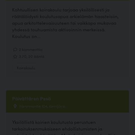
Kohtuullisen koirakoulu tarjoaa yksilöllisesti ja
räätälöidysti koulutusapua arkielämän haasteisiin,
apua arkitottelevaisuuteen tai vaikkapa mukavaa
yhdessä touhuamista aktivoinnin merkeissä.
Koulutus on...
2 kommenttia
3.70, 20 ääntä
Koirakoulu
Päivättären Pesä
Itärannantie 104, Kemijärvi
Yksilöllistä koirien koulutusta perustuen
tarkoituksenmukaiseen ehdollistumisten ja