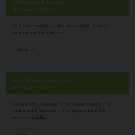
Karhuvuoren koirapuisto
Karhuvuorentie, Kotka
2013 kunnostettu koirapuisto jossa ei isojen ja
pienten puolta erikseen.
Koirapuisto
Mansikkalahden koirapuisto
Mäntykatu, Kotka
Koirapuisto kivassa paikassa meren rannalla(ei
uimamahdollisuutta). Isojen ja pienten puoli
erotettu aidalla.
Koirapuisto