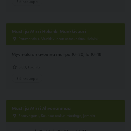
Eläinkauppa
Musti ja Mirri Helsinki Munkkivuori
Raumantie 1, Munkkivuoren ostoskeskus, Helsinki
Myymälä on avoinna ma–pe 10–20, la 10–18.
5.00, 1 ääntä
Eläinkauppa
Musti ja Mirri Ahvenanmaa
Sparvägen 1, Kauppakeskus Maxinge, Jomala
avoinna: ark. 10–19, la 10–17, su 12–17