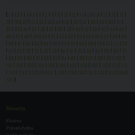
[
1
|
2
|
3
|
4
|
5
|
6
|
7
|
8
|
9
|
10
|
11
|
12
|
13
|
14
|
15
|
16
|
17
|
18
|
19
|
20
|
21
|
22
|
23
|
24
|
25
|
26
|
27
|
28
|
29
|
30
|
31
|
32
|
33
|
34
|
35
|
36
|
37
|
38
|
39
|
40
|
41
|
42
|
43
|
44
|
45
|
46
|
47
|
48
|
49
|
50
|
51
|
52
|
53
|
54
|
55
|
56
|
57
|
58
|
59
|
60
|
61
|
62
|
63
|
64
|
65
|
66
|
67
|
68
|
69
|
70
|
71
|
72
|
73
|
74
|
75
|
76
|
77
|
78
|
79
|
80
|
81
|
82
|
83
|
84
|
85
|
86
|
87
|
88
|
89
|
90
|
91
|
92
|
93
|
94
|
95
|
96
|
97
|
98
|
99
|
100
|
101
|
102
|
103
|
104
|
105
|
106
|
107
|
108
|
109
|
110
|
111
|
112
|
113
|
114
|
115
|
116
|
117
|
118
|
119
|
120
|
121
|
122
|
123
|
124
|
125
]
Sivusto
Etusivu
Palveluhaku
Lisää palvelu