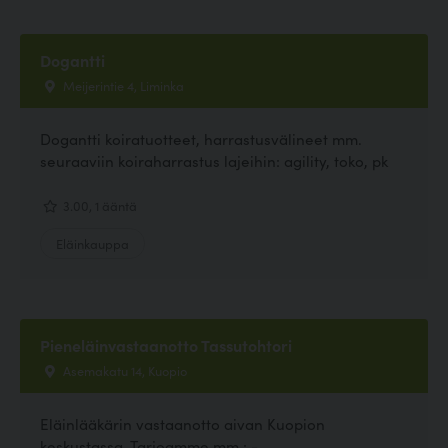
Dogantti
Meijerintie 4, Liminka
Dogantti koiratuotteet, harrastusvälineet mm.
seuraaviin koiraharrastus lajeihin: agility, toko, pk
3.00, 1 ääntä
Eläinkauppa
Pieneläinvastaanotto Tassutohtori
Asemakatu 14, Kuopio
Eläinlääkärin vastaanotto aivan Kuopion
keskustassa. Tarjoamme mm.: -