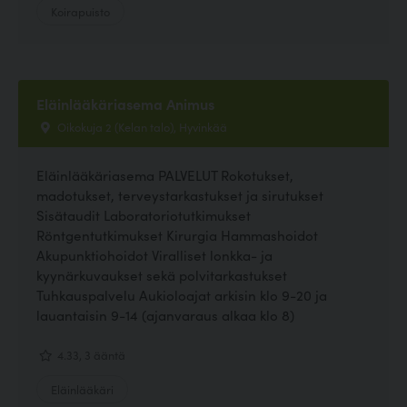
Koirapuisto
Eläinlääkäriasema Animus
Oikokuja 2 (Kelan talo), Hyvinkää
Eläinlääkäriasema PALVELUT Rokotukset,
madotukset, terveystarkastukset ja sirutukset
Sisätaudit Laboratoriotutkimukset
Röntgentutkimukset Kirurgia Hammashoidot
Akupunktiohoidot Viralliset lonkka- ja
kyynärkuvaukset sekä polvitarkastukset
Tuhkauspalvelu Aukioloajat arkisin klo 9-20 ja
lauantaisin 9-14 (ajanvaraus alkaa klo 8)
4.33, 3 ääntä
Eläinlääkäri