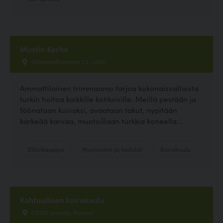
Mustin Kerho
Hämeenlinnantie 22, Lahti
Ammattilainen trimmaamo tarjoa kokonaisvaltaista
turkin hoitoa kaikkille kotikoirille. Meillä pestään ja
föönataan kuivaksi, avaataan takut, nypitään
karkeää karvaa, muotoillaan turkkia koneella...
Eläinkauppa
Hyvinvointi ja hoitolat
Koirakoulu
Kohtuullisen koirakoulu
06100 porvoo, Porvoo