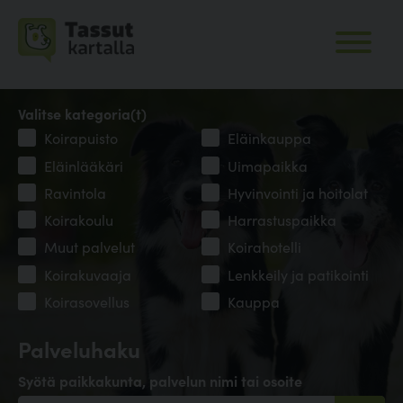
Valitse kategoria(t)
Koirapuisto
Eläinkauppa
Eläinlääkäri
Uimapaikka
Ravintola
Hyvinvointi ja hoitolat
Koirakoulu
Harrastuspaikka
Muut palvelut
Koirahotelli
Koirakuvaaja
Lenkkeily ja patikointi
Koirasovellus
Kauppa
Palveluhaku
Syötä paikkakunta, palvelun nimi tai osoite