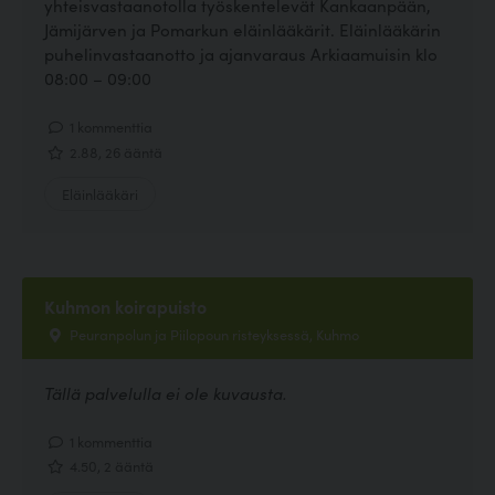
yhteisvastaanotolla työskentelevät Kankaanpään,
Jämijärven ja Pomarkun eläinlääkärit. Eläinlääkärin
puhelinvastaanotto ja ajanvaraus Arkiaamuisin klo
08:00 – 09:00
1 kommenttia
2.88, 26 ääntä
Eläinlääkäri
Kuhmon koirapuisto
Peuranpolun ja Piilopoun risteyksessä, Kuhmo
Tällä palvelulla ei ole kuvausta.
1 kommenttia
4.50, 2 ääntä