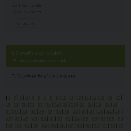
3 kommenttia
4.00, 2 ääntä
Koirapuisto
Eläintarhan koirapuisto
Uimastadioninpolku, Helsinki
Tällä palvelulla ei ole kuvausta.
[
1
|
2
|
3
|
4
|
5
|
6
|
7
|
8
|
9
|
10
|
11
|
12
|
13
|
14
|
15
|
16
|
17
|
18
|
19
|
20
|
21
|
22
|
23
|
24
|
25
|
26
|
27
|
28
|
29
|
30
|
31
|
32
|
33
|
34
|
35
|
36
|
37
|
38
|
39
|
40
|
41
|
42
|
43
|
44
|
45
|
46
|
47
|
48
|
49
|
50
|
51
|
52
|
53
|
54
|
55
|
56
|
57
|
58
|
59
|
60
|
61
|
62
|
63
|
64
|
65
|
66
|
67
|
68
|
69
|
70
|
71
|
72
|
73