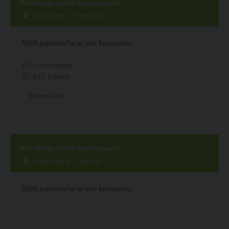
Munkinpuiston koirapuisto
Ritokalliontie 17, Helsinki
Tällä palvelulla ei ole kuvausta.
4 kommenttia
4.33, 9 ääntä
Koirapuisto
Munkinpuiston koirapuisto
Ritokalliontie 17, Helsinki
Tällä palvelulla ei ole kuvausta.