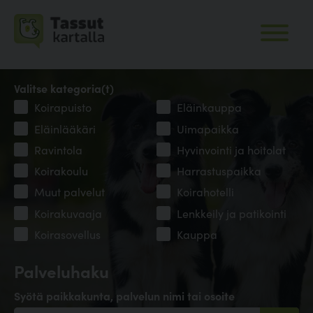
Valitse kategoria(t)
Koirapuisto
Eläinkauppa
Eläinlääkäri
Uimapaikka
Ravintola
Hyvinvointi ja hoitolat
Koirakoulu
Harrastuspaikka
Muut palvelut
Koirahotelli
Koirakuvaaja
Lenkkeily ja patikointi
Koirasovellus
Kauppa
Palveluhaku
Syötä paikkakunta, palvelun nimi tai osoite