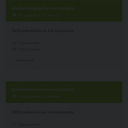
Meilahdenpuiston koirapuisto
Paciuksenkatu 19, Helsinki
Tällä palvelulla ei ole kuvausta.
1 kommenttia
3.33, 3 ääntä
Koirapuisto
Meilahdenpuiston koirapuisto
Paciuksenkatu 19, Helsinki
Tällä palvelulla ei ole kuvausta.
1 kommenttia