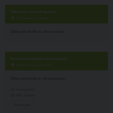
Tilkanvierron koirapuisto
Tilkanvierto 5, Helsinki
Tällä palvelulla ei ole kuvausta.
Puutarhurinlehdon koirapuisto
Puutarhurinkuja, Helsinki
Tällä palvelulla ei ole kuvausta.
1 kommenttia
3.80, 5 ääntä
Koirapuisto