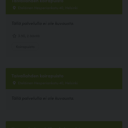
Taivallahden koirapuisto
Eteläinen Hesperiankatu 40, Helsinki
Tällä palvelulla ei ole kuvausta.
3.50, 2 ääntä
Koirapuisto
Taivallahden koirapuisto
Eteläinen Hesperiankatu 40, Helsinki
Tällä palvelulla ei ole kuvausta.