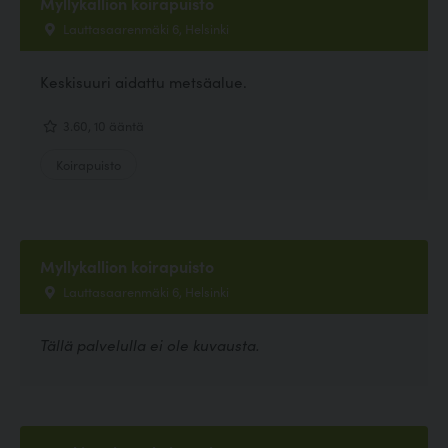
Myllykallion koirapuisto
Lauttasaarenmäki 6, Helsinki
Keskisuuri aidattu metsäalue.
3.60, 10 ääntä
Koirapuisto
Myllykallion koirapuisto
Lauttasaarenmäki 6, Helsinki
Tällä palvelulla ei ole kuvausta.