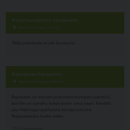
Puutarhurinlehdon koirapuisto
Puutarhurinkuja, Helsinki
Tällä palvelulla ei ole kuvausta.
Rajasaaren koirapuisto
Rajasaarenpenger, Helsinki
Rajasaari on koirien ja koiranomistajien paratiisi,
koirille on varattu kokonainen oma saari. Kesällä
yksi Helsingin parhaista koirapuistoista.
Rajasaaressa tuskin edes...
22 kommenttia