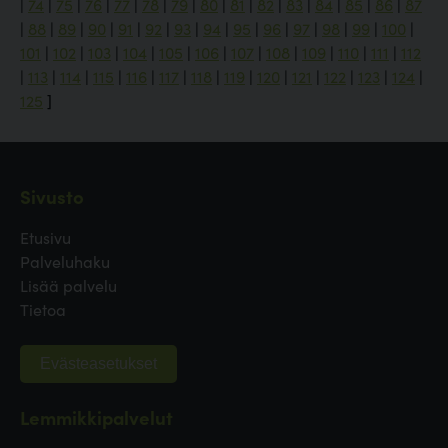
|
74
|
75
|
76
|
77
|
78
|
79
|
80
|
81
|
82
|
83
|
84
|
85
|
86
|
87
|
88
|
89
|
90
|
91
|
92
|
93
|
94
|
95
|
96
|
97
|
98
|
99
|
100
|
101
|
102
|
103
|
104
|
105
|
106
|
107
|
108
|
109
|
110
|
111
|
112
|
113
|
114
|
115
|
116
|
117
|
118
|
119
|
120
|
121
|
122
|
123
|
124
|
125
]
Sivusto
Etusivu
Palveluhaku
Lisää palvelu
Tietoa
Evästeasetukset
Lemmikkipalvelut