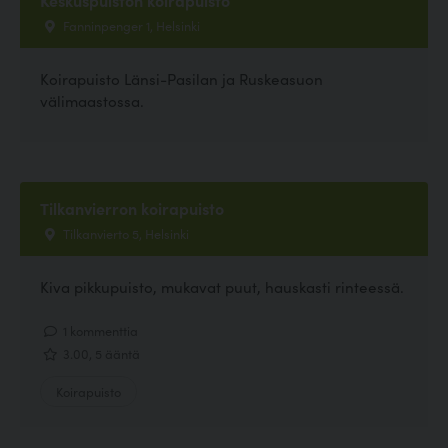
Fanninpenger 1, Helsinki
Koirapuisto Länsi-Pasilan ja Ruskeasuon
välimaastossa.
Tilkanvierron koirapuisto
Tilkanvierto 5, Helsinki
Kiva pikkupuisto, mukavat puut, hauskasti rinteessä.
1 kommenttia
3.00, 5 ääntä
Koirapuisto