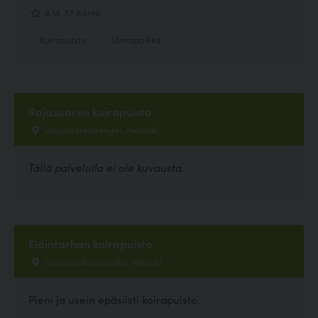
4.14, 37 ääntä
Koirapuisto
Uimapaikka
Rajasaaren koirapuisto
Rajasaarenpenger, Helsinki
Tällä palvelulla ei ole kuvausta.
Eläintarhan koirapuisto
Uimastadioninpolku, Helsinki
Pieni ja usein epäsiisti koirapuisto.