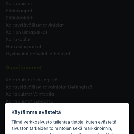
Koirapuistot
Eläinkaupat
Eläinlääkärit
Koiraystävälliset ravintolat
Koirien uimapaikat
Koirakoulut
Harrastuspaikat
Hyvinvointipalvelut ja hoitolat
Suosituimmat
Koirapuistot Helsingissä
Koiraystävälliset ravaintolat Helsingissä
Koirapuistot Vantaalla
Koirapuistot Espoossa
Koirapuistot Turussa
Käytämme evästeitä
Eläinlääkäri Helsingissä
Koirapuistot Tampereella
Tämä verkkosivusto tallentaa tietoja, kuten evästeitä,
sivuston tärkeiden toimintojen sekä markkinoinnin,