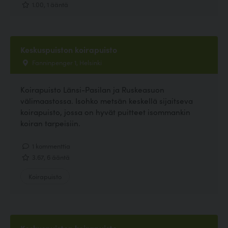
1.00, 1 ääntä
Keskuspuiston koirapuisto
Fanninpenger 1, Helsinki
Koirapuisto Länsi-Pasilan ja Ruskeasuon
välimaastossa. Isohko metsän keskellä sijaitseva
koirapuisto, jossa on hyvät puitteet isommankin
koiran tarpeisiin.
1 kommenttia
3.67, 6 ääntä
Koirapuisto
Keskuspuiston koirapuisto