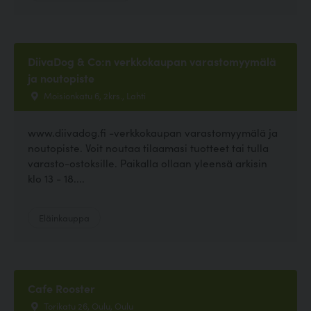
DiivaDog & Co:n verkkokaupan varastomyymälä
ja noutopiste
Moisionkatu 6, 2krs., Lahti
www.diivadog.fi -verkkokaupan varastomyymälä ja
noutopiste. Voit noutaa tilaamasi tuotteet tai tulla
varasto-ostoksille. Paikalla ollaan yleensä arkisin
klo 13 - 18....
Eläinkauppa
Cafe Rooster
Torikatu 26, Oulu, Oulu