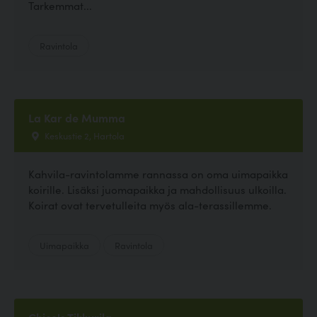
Tarkemmat...
Ravintola
La Kar de Mumma
Keskustie 2, Hartola
Kahvila-ravintolamme rannassa on oma uimapaikka
koirille. Lisäksi juomapaikka ja mahdollisuus ulkoilla.
Koirat ovat tervetulleita myös ala-terassillemme.
Uimapaikka
Ravintola
Chico's Tikkurila