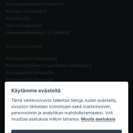
Koiraystävälliset ravintolat
Koirien uimapaikat
Koirakoulut
Harrastuspaikat
Hyvinvointipalvelut ja hoitolat
Suosituimmat
Koirapuistot Helsingissä
Koiraystävälliset ravaintolat Helsingissä
Koirapuistot Vantaalla
Koirapuistot Espoossa
Koirapuistot Turussa
Käytämme evästeitä
Eläinlääkäri Helsingissä
Koirapuistot Tampereella
Tämä verkkosivusto tallentaa tietoja, kuten evästeitä,
sivuston tärkeiden toimintojen sekä markkinoinnin,
personoinnin ja analytiikan mahdollistamiseksi. Voit
Linkit
muuttaa asetuksia milloin tahansa.
Muuta asetuksia