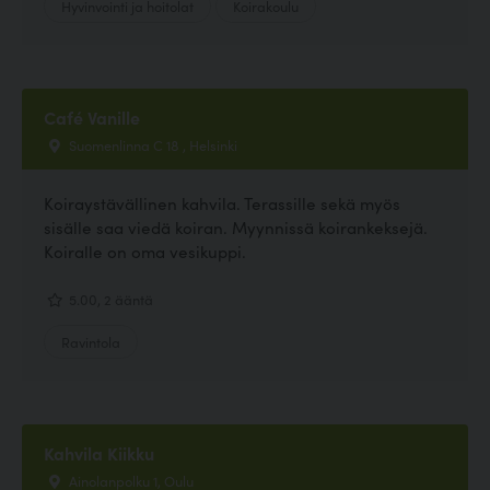
Hyvinvointi ja hoitolat
Koirakoulu
Café Vanille
Suomenlinna C 18 , Helsinki
Koiraystävällinen kahvila. Terassille sekä myös
sisälle saa viedä koiran. Myynnissä koirankeksejä.
Koiralle on oma vesikuppi.
5.00, 2 ääntä
Ravintola
Kahvila Kiikku
Ainolanpolku 1, Oulu