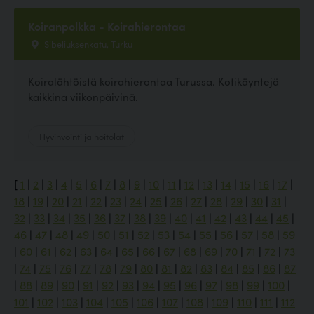
Koiranpolkka - Koirahierontaa
Sibeliuksenkatu, Turku
Koiralähtöistä koirahierontaa Turussa. Kotikäyntejä
kaikkina viikonpäivinä.
Hyvinvointi ja hoitolat
[
1
|
2
|
3
|
4
|
5
|
6
|
7
|
8
|
9
|
10
|
11
|
12
|
13
|
14
|
15
|
16
|
17
|
18
|
19
|
20
|
21
|
22
|
23
|
24
|
25
|
26
|
27
|
28
|
29
|
30
|
31
|
32
|
33
|
34
|
35
|
36
|
37
|
38
|
39
|
40
|
41
|
42
|
43
|
44
|
45
|
46
|
47
|
48
|
49
|
50
|
51
|
52
|
53
|
54
|
55
|
56
|
57
|
58
|
59
|
60
|
61
|
62
|
63
|
64
|
65
|
66
|
67
|
68
|
69
|
70
|
71
|
72
|
73
|
74
|
75
|
76
|
77
|
78
|
79
|
80
|
81
|
82
|
83
|
84
|
85
|
86
|
87
|
88
|
89
|
90
|
91
|
92
|
93
|
94
|
95
|
96
|
97
|
98
|
99
|
100
|
101
|
102
|
103
|
104
|
105
|
106
|
107
|
108
|
109
|
110
|
111
|
112