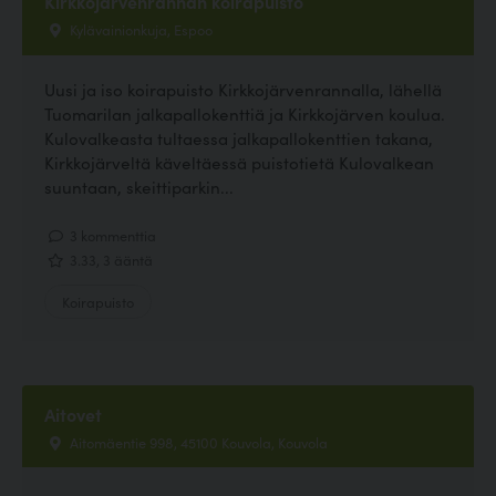
Kirkkojärvenrannan koirapuisto
Kylävainionkuja, Espoo
Uusi ja iso koirapuisto Kirkkojärvenrannalla, lähellä
Tuomarilan jalkapallokenttiä ja Kirkkojärven koulua.
Kulovalkeasta tultaessa jalkapallokenttien takana,
Kirkkojärveltä käveltäessä puistotietä Kulovalkean
suuntaan, skeittiparkin...
3 kommenttia
3.33, 3 ääntä
Koirapuisto
Aitovet
Aitomäentie 998, 45100 Kouvola, Kouvola