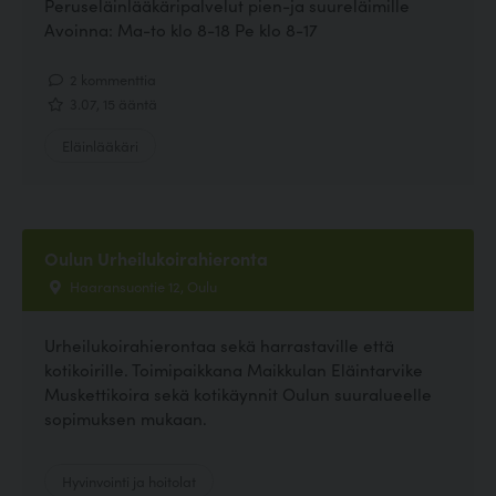
Peruseläinlääkäripalvelut pien-ja suureläimille
Avoinna: Ma-to klo 8-18 Pe klo 8-17
2 kommenttia
3.07, 15 ääntä
Eläinlääkäri
Oulun Urheilukoirahieronta
Haaransuontie 12, Oulu
Urheilukoirahierontaa sekä harrastaville että
kotikoirille. Toimipaikkana Maikkulan Eläintarvike
Muskettikoira sekä kotikäynnit Oulun suuralueelle
sopimuksen mukaan.
Hyvinvointi ja hoitolat