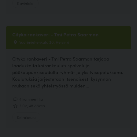
Ravintola
Citykoirankaveri - Tmi Petra Saarman
Vuorimiehenkatu 20, Helsinki
Citykoirankaveri - Tmi Petra Saarman tarjoaa
laadukkaita koirankoulutuspalveluja
pääkaupunkiseudulla ryhmä- ja yksityisopetuksena.
Koulutuksia järjestetään itsenäisesti kysynnän
mukaan sekä yhteistyössä muiden...
4 kommenttia
3.02, 48 ääntä
Koirakoulu