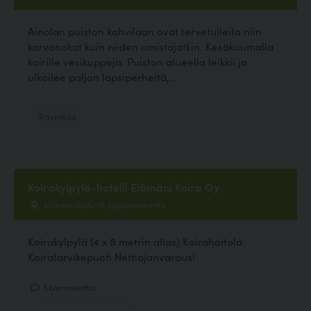
Ainolan puiston kahvilaan ovat tervetulleita niin
karvanokat kuin niiden omistajatkin. Kesäkuumalla
koirille vesikuppeja. Puiston alueella leikkii ja
ulkoilee paljon lapsiperheitä,...
Ravintola
Koirakylpylä-hotelli Elämäni Koira Oy
Moreenikatu 19, Lappeenranta
Koirakylpylä (4 x 8 metrin allas) Koirahoitola
Koiratarvikepuoti Nettiajanvaraus!
1 kommenttia