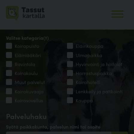
Valitse kategoria(t)
Koirapuisto
Eläinkauppa
Eläinlääkäri
Uimapaikka
Ravintola
Hyvinvointi ja hoitolat
Koirakoulu
Harrastuspaikka
Muut palvelut
Koirahotelli
Koirakuvaaja
Lenkkeily ja patikointi
Koirasovellus
Kauppa
Palveluhaku
Syötä paikkakunta, palvelun nimi tai osoite