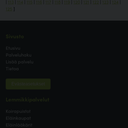
|
113
|
114
|
115
|
116
|
117
|
118
|
119
|
120
|
121
|
122
|
123
|
124
|
125
]
Sivusto
Etusivu
Palveluhaku
Lisää palvelu
Tietoa
Evästeasetukset
Lemmikkipalvelut
Koirapuistot
Eläinkaupat
Eläinlääkärit