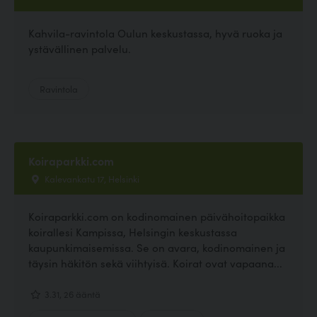
Kahvila-ravintola Oulun keskustassa, hyvä ruoka ja
ystävällinen palvelu.
Ravintola
Koiraparkki.com
Kalevankatu 17, Helsinki
Koiraparkki.com on kodinomainen päivähoitopaikka
koirallesi Kampissa, Helsingin keskustassa
kaupunkimaisemissa. Se on avara, kodinomainen ja
täysin häkitön sekä viihtyisä. Koirat ovat vapaana...
3.31, 26 ääntä