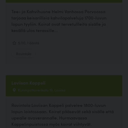
Tee- ja Kahvihuone Helmi Vanhassa Porvoossa
tarjoaa keisarillisia kahvilapalveluja 1700-luvun
lopun tyyliin. Koirat ovat tervetullleita sisälle ja
kesällä ulos terassille...
5.00, 1 ääntä
Ravintola
Loviisan Kappeli
Kuningattarenkatu 19, Loviisa
Ravintola Loviisan Kappeli palvelee 1800-luvun
lopun loistossaan. Koirat pääsevät sekä sisälle että
upealle avoverannalle. Hurmaavassa
Kappelinpuistossa myös koirat viihtyvät.