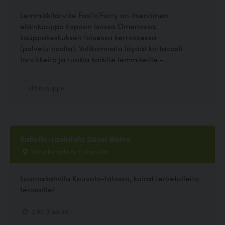
Lemmikkitarvike Fast'n'Furry on itsenäinen
eläinkauppa Espoon Isossa Omenassa,
kauppakeskuksen toisessa kerroksessa
(palvelutasolla). Valikoimasta löydät kattavasti
tarvikkeita ja ruokia kaikille lemmikeille -...
Eläinkauppa
Kahvila-ravintola Sävel Bistro
Varuskuntakatu 11, Kouvola
Lounaskahvila Kouvola-talossa, koirat tervetulleita
terassille!
2.67, 3 ääntä