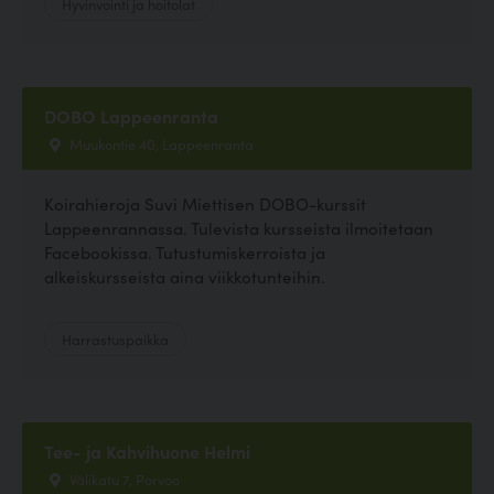
Hyvinvointi ja hoitolat
DOBO Lappeenranta
Muukontie 40, Lappeenranta
Koirahieroja Suvi Miettisen DOBO-kurssit
Lappeenrannassa. Tulevista kursseista ilmoitetaan
Facebookissa. Tutustumiskerroista ja
alkeiskursseista aina viikkotunteihin.
Harrastuspaikka
Tee- ja Kahvihuone Helmi
Välikatu 7, Porvoo