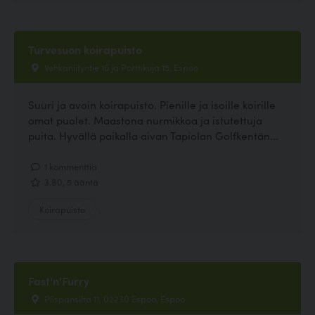
Turvesuon koirapuisto
Vehkaniityntie 16 ja Porttikuja 15, Espoo
Suuri ja avoin koirapuisto. Pienille ja isoille koirille
omat puolet. Maastona nurmikkoa ja istutettuja
puita. Hyvällä paikalla aivan Tapiolan Golfkentän...
1 kommenttia
3.80, 5 ääntä
Koirapuisto
Fast'n'Furry
Piispansilta 11, 02230 Espoo, Espoo