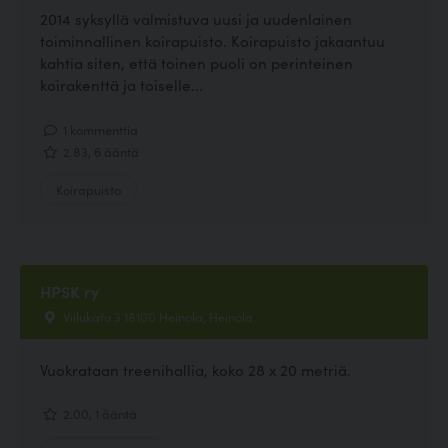
2014 syksyllä valmistuva uusi ja uudenlainen
toiminnallinen koirapuisto. Koirapuisto jakaantuu
kahtia siten, että toinen puoli on perinteinen
koirakenttä ja toiselle...
1 kommenttia
2.83, 6 ääntä
Koirapuisto
HPSK ry
Viilukatu 3 18100 Heinola, Heinola
Vuokrataan treenihallia, koko 28 x 20 metriä.
2.00, 1 ääntä