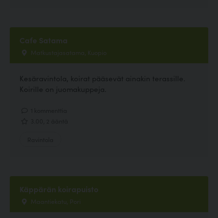
Cafe Satama
Matkustajasatama, Kuopio
Kesäravintola, koirat pääsevät ainakin terassille.
Koirille on juomakuppeja.
1 kommenttia
3.00, 2 ääntä
Ravintola
Käppärän koirapuisto
Maantiekatu, Pori