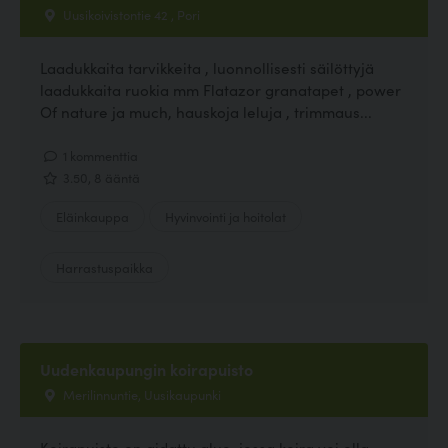
Uusikoivistontie 42 , Pori
Laadukkaita tarvikkeita , luonnollisesti säilöttyjä
laadukkaita ruokia mm Flatazor granatapet , power
Of nature ja much, hauskoja leluja , trimmaus...
1 kommenttia
3.50, 8 ääntä
Eläinkauppa
Hyvinvointi ja hoitolat
Harrastuspaikka
Uudenkaupungin koirapuisto
Merilinnuntie, Uusikaupunki
Koirapuisto on aidattu alue, jossa koira voi olla