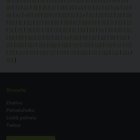
32
|
33
|
34
|
35
|
36
|
37
|
38
|
39
|
40
|
41
|
42
|
43
|
44
|
45
|
46
|
47
|
48
|
49
|
50
|
51
|
52
|
53
|
54
|
55
|
56
|
57
|
58
|
59
|
60
|
61
|
62
|
63
|
64
|
65
|
66
|
67
|
68
|
69
|
70
|
71
|
72
|
73
|
74
|
75
|
76
|
77
|
78
|
79
|
80
|
81
|
82
|
83
|
84
|
85
|
86
|
87
|
88
|
89
|
90
|
91
|
92
|
93
|
94
|
95
|
96
|
97
|
98
|
99
|
100
|
101
|
102
|
103
|
104
|
105
|
106
|
107
|
108
|
109
|
110
|
111
|
112
|
113
|
114
|
115
|
116
|
117
|
118
|
119
|
120
|
121
|
122
|
123
|
124
|
125
]
Sivusto
Etusivu
Palveluhaku
Lisää palvelu
Tietoa