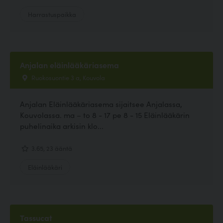
Harrastuspaikka
Anjalan eläinlääkäriasema
Ruokosuontie 3 a, Kouvola
Anjalan Eläinlääkäriasema sijaitsee Anjalassa,
Kouvolassa. ma – to 8 - 17 pe 8 - 15 Eläinlääkärin
puhelinaika arkisin klo...
3.65, 23 ääntä
Eläinlääkäri
Tassucat