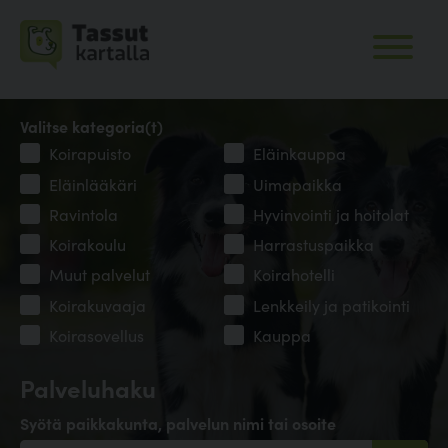
Valitse kategoria(t)
Koirapuisto
Eläinkauppa
Eläinlääkäri
Uimapaikka
Ravintola
Hyvinvointi ja hoitolat
Koirakoulu
Harrastuspaikka
Muut palvelut
Koirahotelli
Koirakuvaaja
Lenkkeily ja patikointi
Koirasovellus
Kauppa
Palveluhaku
Syötä paikkakunta, palvelun nimi tai osoite