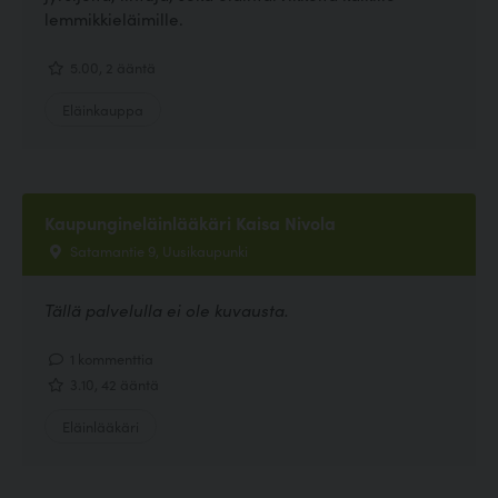
lemmikkieläimille.
5.00, 2 ääntä
Eläinkauppa
Kaupungineläinlääkäri Kaisa Nivola
Satamantie 9, Uusikaupunki
Tällä palvelulla ei ole kuvausta.
1 kommenttia
3.10, 42 ääntä
Eläinlääkäri