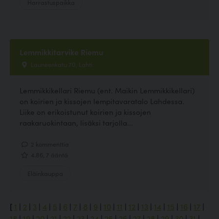
Harrastuspaikka
Lemmikkitarvike Riemu
Launeenkatu 70, Lahti
Lemmikkikellari Riemu (ent. Maikin Lemmikkikellari)
on koirien ja kissojen lempitavaratalo Lahdessa.
Liike on erikoistunut koirien ja kissojen
raakaruokintaan, lisäksi tarjolla...
2 kommenttia
4.86, 7 ääntä
Eläinkauppa
[
1
|
2
|
3
|
4
|
5
|
6
|
7
|
8
|
9
|
10
|
11
|
12
|
13
|
14
|
15
|
16
|
17
|
18
|
19
|
20
|
21
|
22
|
23
|
24
|
25
|
26
|
27
|
28
|
29
|
30
|
31
|