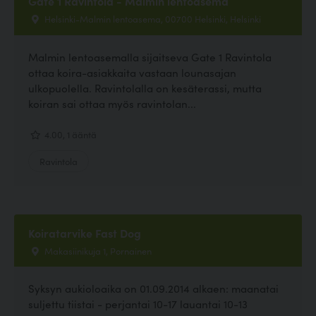
Gate 1 Ravintola - Malmin lentoasema
Helsinki-Malmin lentoasema, 00700 Helsinki, Helsinki
Malmin lentoasemalla sijaitseva Gate 1 Ravintola
ottaa koira-asiakkaita vastaan lounasajan
ulkopuolella. Ravintolalla on kesäterassi, mutta
koiran sai ottaa myös ravintolan...
4.00, 1 ääntä
Ravintola
Koiratarvike Fast Dog
Makasiinikuja 1, Pornainen
Syksyn aukioloaika on 01.09.2014 alkaen: maanatai
suljettu tiistai - perjantai 10-17 lauantai 10-13