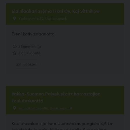
Eläinlääkäriasema Irkai Oy, Kaj Sittnikow
Ykskoivuntie 32, Uusikaupunki
Pieni kotivastaanotto
2 kommenttia
3.83, 6 ääntä
Eläinlääkäri
Vakka-Suomen Palveluskoiraharrastajien
koulutuskenttä
vanhakartanontie, Uusikaupunki
Koulutusalue sijaitsee Uudestakaupungista 4,5 km
Lokalahdelle päin, käänny oikealle Sundholma -