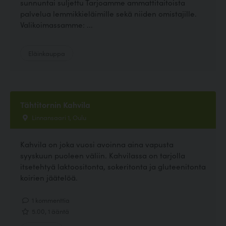
sunnuntai suljettu Tarjoamme ammattitaitoista
palvelua lemmikkieläimille sekä niiden omistajille.
Valikoimassamme: ...
Eläinkauppa
Tähtitornin Kahvila
Linnansaari 1, Oulu
Kahvila on joka vuosi avoinna aina vapusta
syyskuun puoleen väliin. Kahvilassa on tarjolla
itsetehtyä laktoositonta, sokeritonta ja gluteenitonta
koirien jäätelöä.
1 kommenttia
5.00, 1 ääntä