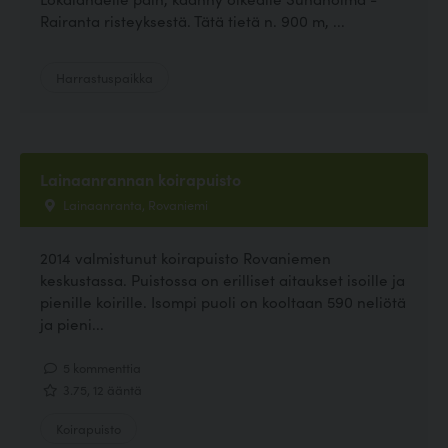
Rairanta risteyksestä. Tätä tietä n. 900 m, ...
Harrastuspaikka
Lainaanrannan koirapuisto
Lainaanranta, Rovaniemi
2014 valmistunut koirapuisto Rovaniemen
keskustassa. Puistossa on erilliset aitaukset isoille ja
pienille koirille. Isompi puoli on kooltaan 590 neliötä
ja pieni...
5 kommenttia
3.75, 12 ääntä
Koirapuisto