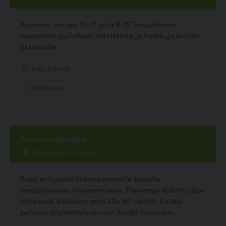
Avoinna: ma-pe 10-17 ja la 9-15 Tassukansan
tavaratalo pullollaan tarvikkeita ja herkkuja koirille
ja kissoille.
4.60, 5 ääntä
Eläinkauppa
Paimennuspaikka
Knutersintie 262, Sipoo
Sopii erityisesti kokeneemmalle koiralle
omatoimiseen treenamiseen. Pienempi aidattu alue
rinteessä, kooltaan noin 30x 80 metriä. Lisäksi
pellosta käytettävissä noin 80x80 kokoinen...