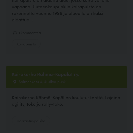
vapaana. Uuteenkaupunkiin koirapuisto on
rakennettu vuonna 1996 ja alueella on kaksi
aidattua...
1 kommenttia
Koirapuisto
Koirakerho Rähmä-Käpälät ry.
Salmenkatu 4, Uusikaupunki
Koirakerho Rähmä-Käpälien koulutuskenttä. Lajeina
agility, toko ja rally-toko.
Harrastuspaikka