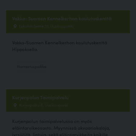
Vakka-Suomen Kennelkerhon koulutuskenttä
Lokalahdentie 111, Uusikaupunki
Vakka-Suomen Kennelkerhon koulutuskenttä
Hippoksella.
Harrastuspaikka
Kurjenpolun Taimipalvelu
Kurjenpolku 8, Uusikaupunki
Kurjenpolun taimipalvelussa on myös
eläintarvikeosasto. Myynnissä akvaariokaloja,
jyrsijöitä, lintuja, sekä eläintarvikkeita kaikille