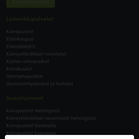
Evästeasetukset
Lemmikkipalvelut
Koirapuistot
Eläinkaupat
Eläinlääkärit
Koiraystävälliset ravintolat
Koirien uimapaikat
Koirakoulut
Harrastuspaikat
Hyvinvointipalvelut ja hoitolat
Suosituimmat
Koirapuistot Helsingissä
Koiraystävälliset ravaintolat Helsingissä
Koirapuistot Vantaalla
Koirapuistot Espoossa