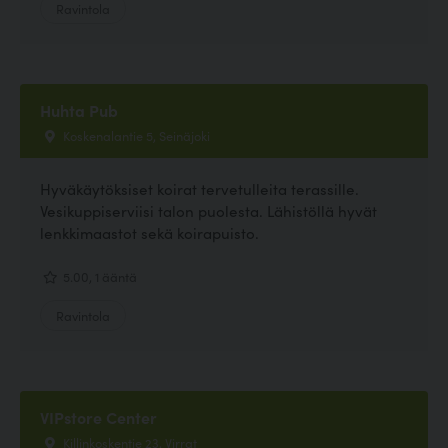
Ravintola
Huhta Pub
Koskenalantie 5, Seinäjoki
Hyväkäytöksiset koirat tervetulleita terassille.
Vesikuppiserviisi talon puolesta. Lähistöllä hyvät
lenkkimaastot sekä koirapuisto.
5.00, 1 ääntä
Ravintola
VIPstore Center
Killinkoskentie 23, Virrat