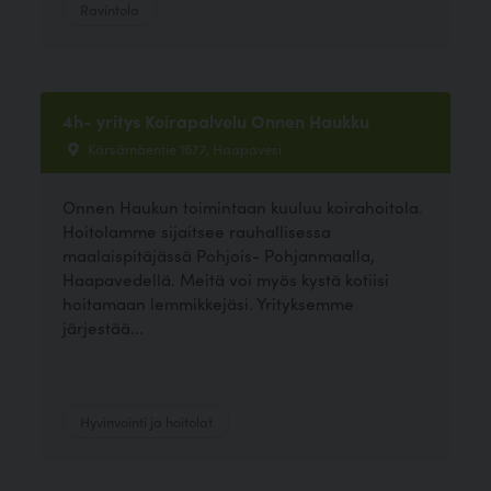
Ravintola
4h- yritys Koirapalvelu Onnen Haukku
Kärsämäentie 1677, Haapavesi
Onnen Haukun toimintaan kuuluu koirahoitola.
Hoitolamme sijaitsee rauhallisessa
maalaispitäjässä Pohjois- Pohjanmaalla,
Haapavedellä. Meitä voi myös kystä kotiisi
hoitamaan lemmikkejäsi. Yrityksemme
järjestää...
Hyvinvointi ja hoitolat