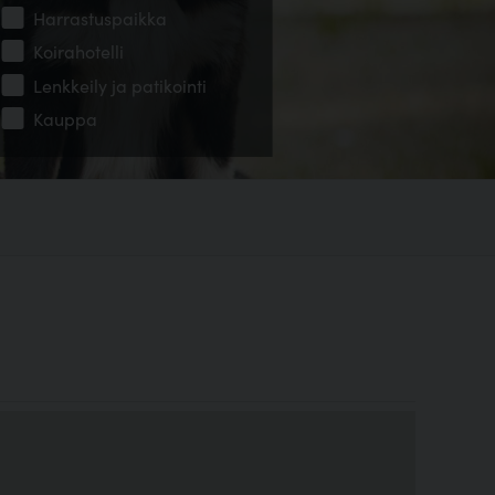
Harrastuspaikka
Koirahotelli
Lenkkeily ja patikointi
Kauppa