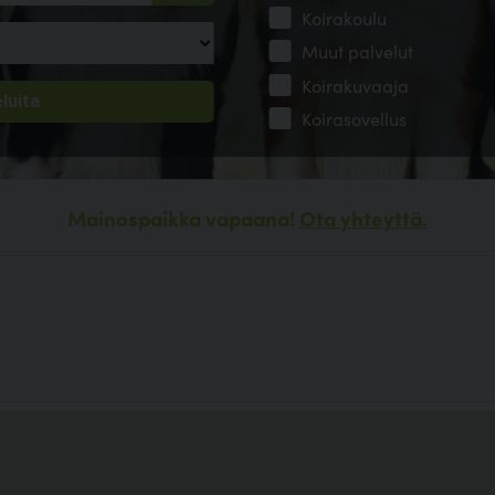
Koirakoulu
Muut palvelut
Koirakuvaaja
Koirasovellus
Mainospaikka vapaana!
Ota yhteyttä.