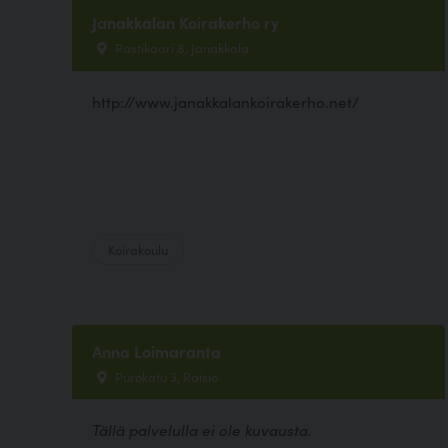
Janakkalan Koirakerho ry
Rastikaari 8, Janakkala
http://www.janakkalankoirakerho.net/
Koirakoulu
Anna Loimaranta
Purokatu 3, Raisio
Tällä palvelulla ei ole kuvausta.