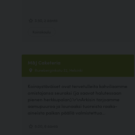
3.50, 2 ääntä
Koirakoulu
M&J Caketeria
Runeberginkatu 32, Helsinki
Koiraystäväiset ovat tervetulleita kahvilaamme
omistajansa seuraksi (ja saavat halutessaan
pienen herkkupalan).\r\nArkisin tarjoamme
aamupuuroa ja lounaaksi tuoreista raaka-
aineista paikan päällä valmistettua...
5.00, 6 ääntä