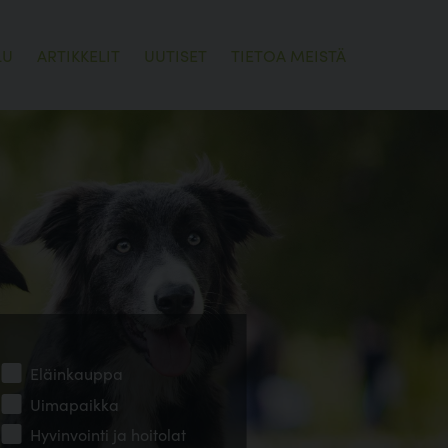
LU
ARTIKKELIT
UUTISET
TIETOA MEISTÄ
Eläinkauppa
Uimapaikka
Hyvinvointi ja hoitolat