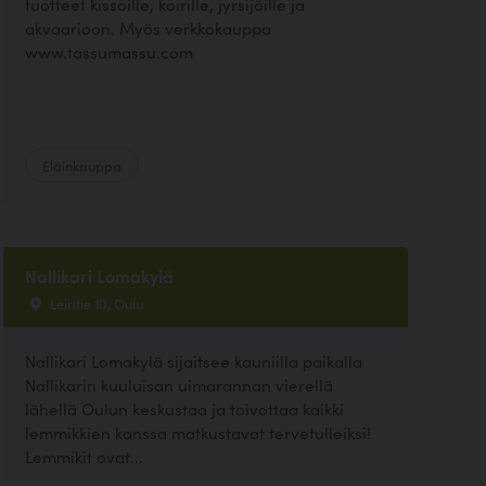
tuotteet kissoille, koirille, jyrsijöille ja
akvaarioon. Myös verkkokauppa
www.tassumassu.com
Eläinkauppa
Nallikari Lomakylä
Leiritie 10, Oulu
Nallikari Lomakylä sijaitsee kauniilla paikalla
Nallikarin kuuluisan uimarannan vierellä
lähellä Oulun keskustaa ja toivottaa kaikki
lemmikkien kanssa matkustavat tervetulleiksi!
Lemmikit ovat...