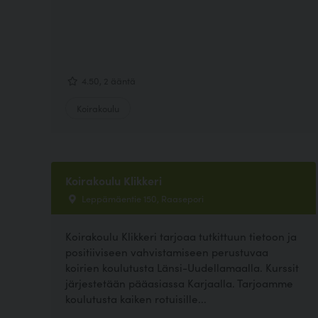
4.50, 2 ääntä
Koirakoulu
Koirakoulu Klikkeri
Leppämäentie 150, Raasepori
Koirakoulu Klikkeri tarjoaa tutkittuun tietoon ja
positiiviseen vahvistamiseen perustuvaa
koirien koulutusta Länsi-Uudellamaalla. Kurssit
järjestetään pääasiassa Karjaalla. Tarjoamme
koulutusta kaiken rotuisille...