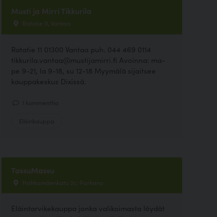
Musti ja Mirri Tikkurila
Ratatie 11, Vantaa
Ratatie 11 01300 Vantaa puh. 044 469 0114
tikkurila.vantaa@mustijamirri.fi Avoinna: ma-
pe 9-21, la 9-18, su 12-18 Myymälä sijaitsee
kauppakeskus Dixissä.
1 kommenttia
Eläinkauppa
TassuMassu
Hahkamäenkatu 2c, Parkano
Eläintarvikekauppa jonka valikoimasta löydät