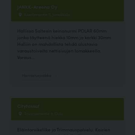
JANKK-Areena Oy
Kiianlinnantie 11, Janakkala
Hallissa Saltexin keinonurmi POLAR 60mm
jonka täytteenä hiekka 10mm ja korkki 30mm
Halliin on mahdollista tehdä alustavia
varaustoiveita nettisivujen lomakkeella.
Varaus...
Harrastuspaikka
Citytassut
Toivoniementie 5, Oulu
Eläintarvikeliike ja Trimmauspalvelu. Koirien