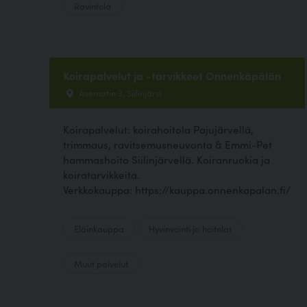
Ravintola
Koirapalvelut ja -tarvikkeet Onnenkäpälän
Asematie 3, Siilinjärvi
Koirapalvelut: koirahoitola Pajujärvellä,
trimmaus, ravitsemusneuvonta & Emmi-Pet
hammashoito Siilinjärvellä. Koiranruokia ja
koiratarvikkeita.
Verkkokauppa: https://kauppa.onnenkapalan.fi/
Eläinkauppa
Hyvinvointi ja hoitolat
Muut palvelut