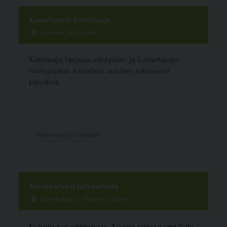
Kissahotelli Kattimaja
Salontie 249, Laitila
Kattimaja tarjoaa viihtyisän ja luotettavan
hoitopaikan kissallesi vuoden jokaisena
päivänä.
Hyvinvointi ja hoitolat
Aurinkotupa latukahvila
Aurinkokuja 1, Ylläsjärvi, Kolari
Koiraladun päätepiste. Koiran kanssa saa tulla