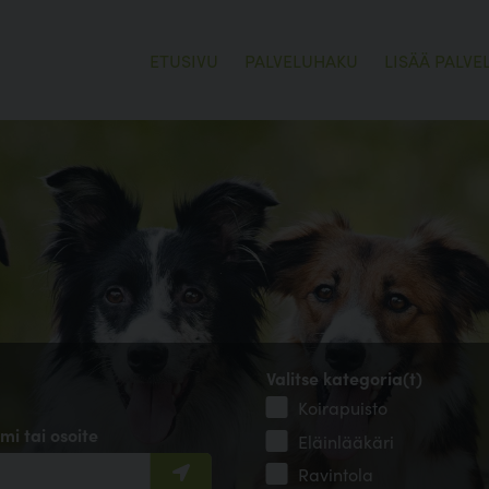
ETUSIVU
PALVELUHAKU
LISÄÄ PALVE
Valitse kategoria(t)
Koirapuisto
mi tai osoite
Eläinlääkäri
Ravintola