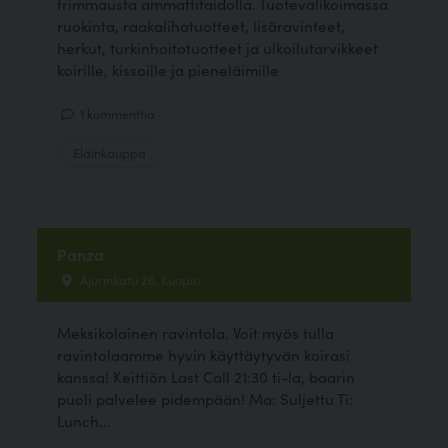
trimmausta ammattitaidolla. Tuotevalikoimassa
ruokinta, raakalihatuotteet, lisäravinteet,
herkut, turkinhoitotuotteet ja ulkoilutarvikkeet
koirille, kissoille ja pieneläimille
1 kommenttia
Eläinkauppa
Panza
Ajurinkatu 26, Kuopio
Meksikolainen ravintola. Voit myös tulla
ravintolaamme hyvin käyttäytyvän koirasi
kanssa! Keittiön Last Call 21:30 ti-la, baarin
puoli palvelee pidempään! Ma: Suljettu Ti:
Lunch...