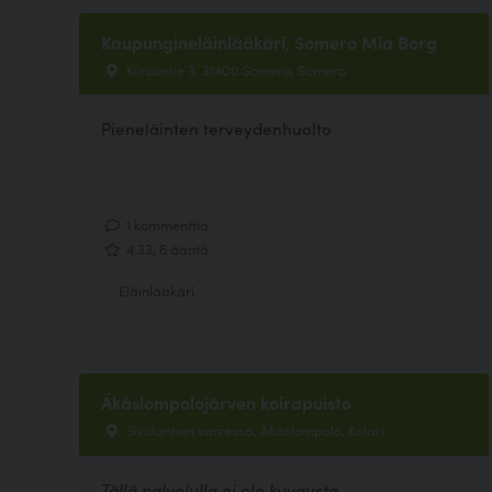
Kaupungineläinlääkäri, Somero Mia Borg
Kiiruuntie 3, 31400 Somero, Somero
Pieneläinten terveydenhuolto
1 kommenttia
4.33, 6 ääntä
Eläinlääkäri
Äkäslompolojärven koirapuisto
Sivulantien varressa, Äkäslompolo, Kolari
Tällä palvelulla ei ole kuvausta.