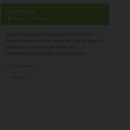
The Waterloo
Puutori, 20500 Turku, Turku
Englantilainen pub Turun puutorilla. Koirat
tervetulleita sisälle ja terassille. Koirille tarjolla
vesikuppi ja usein myös herkkuluu.
Henkilökunta suhtautuu koiriin erittäin...
1 kommenttia
Ravintola