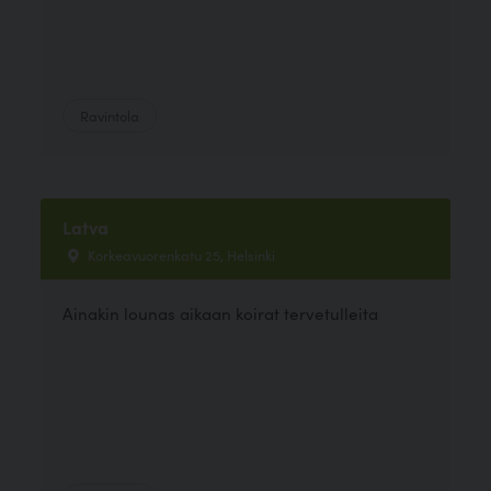
Ravintola
Latva
Korkeavuorenkatu 25, Helsinki
Ainakin lounas aikaan koirat tervetulleita