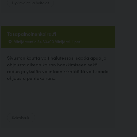
Hyvinvointi ja hoitolat
Tasapainoinenkoira.fi
Viinijärventie 34 83400 Viinijärvi, Liperi
Sivuston kautta voit halutessasi saada apua ja
ohjausta oikean koiran hankkimiseen sekä
rodun ja yksilön valintaan.\r\nTäältä voit saada
ohjausta pentukoiran...
Koirakoulu