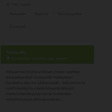
5.00, 2 ääntä
Koirapuisto
Ravintola
Harrastuspaikka
Koirahotelli
Tassupolku
Rautialantie 216 (Yrittäjä-talo), Vesilahti
Haluamme tarjota erilaisen tavan saattaa
lemmikkiystävä viimeiselle matkalleen
haudattavaksi tai tuhkattavaksi. Valmistamme
saattolaatikoita ympäristöystävällisistä
materiaaleista ja pyrimme tuotteiden
valmistuksessa ekologisuuteen....