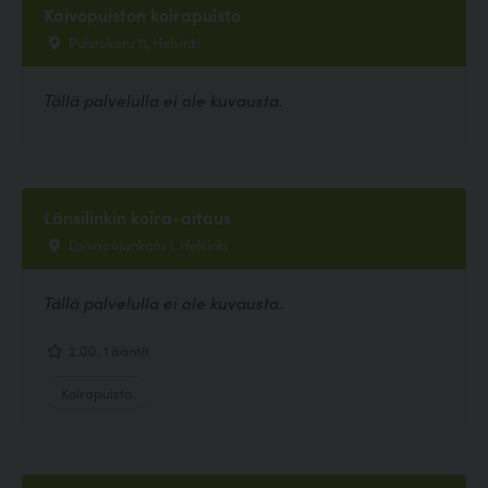
Kaivopuiston koirapuisto
Puistokatu 11, Helsinki
Tällä palvelulla ei ole kuvausta.
Länsilinkin koira-aitaus
Laivapojankatu 1, Helsinki
Tällä palvelulla ei ole kuvausta.
2.00, 1 ääntä
Koirapuisto