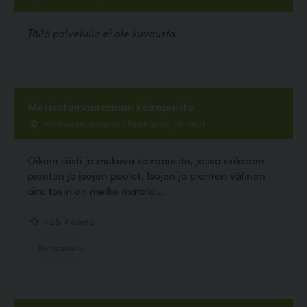
Tällä palvelulla ei ole kuvausta.
Merisatamanrannan koirapuisto
Merisatamanranta / Eiranranta, Helsinki
Oikein siisti ja mukava koirapuisto, jossa erikseen
pienten ja isojen puolet. Isojen ja pienten välinen
aita tosin on melko matala,...
4.25, 4 ääntä
Koirapuisto