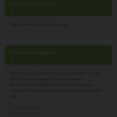
Ruoholahden koirapuisto
Laivapojankatu 15, Helsinki
Tällä palvelulla ei ole kuvausta.
Tervasaaren koirapuisto
Tervasaarenkannas 3, Helsinki
Suosittu ja viihtyisä koirapuisto saaressa, hyvien
kulkuyhteyksen päässä Kruununhaassa.
Koirapuistoon pääsee kävellen. Koirapuiston
maasto on vaihtelevaa, hiekkaa, nurmikkoa, puita
jne....
9 kommenttia
3.30, 10 ääntä