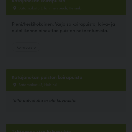
Katajanokan koirapuisto
Satamakatu 3, läntinen puoli, Helsinki
Pieni/keskikokoinen. Varjoisa koirapuisto, laiva- ja
autoliikenne aiheuttaa puiston nokeentumista.
Koirapuisto
Katajanokan puiston koirapuisto
Satamakatu 3, Helsinki
Tällä palvelulla ei ole kuvausta.
Tehtaanpuiston koirapuisto