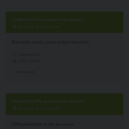
Sinebrychoffin puiston koirapuisto
Bulevardi 46-40, Helsinki
Pienehkö puisto, jossa paljon kävijöitä.
1 kommenttia
3.00, 1 ääntä
Koirapuisto
Sinebrychoffin puiston koirapuisto
Bulevardi 46-40, Helsinki
Tällä palvelulla ei ole kuvausta.