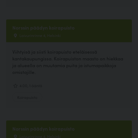
Norssin päädyn koirapuisto
Laivurinrinne 4, Helsinki
Viihtyisä ja siisti koirapuisto eteläisessä
kantakaupungissa. Koirapuiston maasto on hiekkaa
ja alueella on muutamia puita ja istumapaikkoja
omistajille.
4.00, 1 ääntä
Koirapuisto
Norssin päädyn koirapuisto
Laivurinrinne 4, Helsinki