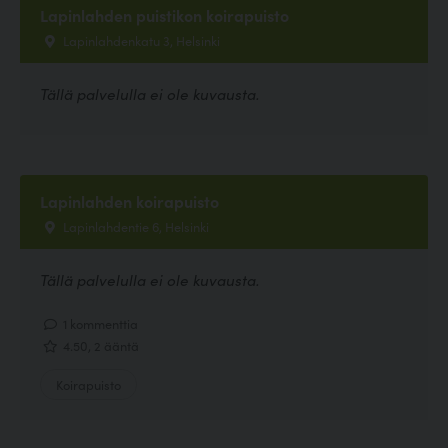
Lapinlahden puistikon koirapuisto
Lapinlahdenkatu 3, Helsinki
Tällä palvelulla ei ole kuvausta.
Lapinlahden koirapuisto
Lapinlahdentie 6, Helsinki
Tällä palvelulla ei ole kuvausta.
1 kommenttia
4.50, 2 ääntä
Koirapuisto