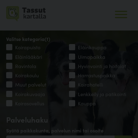
Valitse kategoria(t)
Koirapuisto
Eläinkauppa
Eläinlääkäri
Uimapaikka
Ravintola
Hyvinvointi ja hoitolat
Koirakoulu
Harrastuspaikka
Muut palvelut
Koirahotelli
Koirakuvaaja
Lenkkeily ja patikointi
Koirasovellus
Kauppa
Palveluhaku
Syötä paikkakunta, palvelun nimi tai osoite