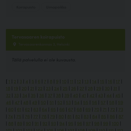
Koirapuisto
Uimapaikka
Tervasaaren koirapuisto
Tervasaarenkannas 3, Helsinki
Tällä palvelulla ei ole kuvausta.
[
1
|
2
|
3
|
4
|
5
|
6
|
7
|
8
|
9
|
10
|
11
|
12
|
13
|
14
|
15
|
16
|
17
|
18
|
19
|
20
|
21
|
22
|
23
|
24
|
25
|
26
|
27
|
28
|
29
|
30
|
31
|
32
|
33
|
34
|
35
|
36
|
37
|
38
|
39
|
40
|
41
|
42
|
43
|
44
|
45
|
46
|
47
|
48
|
49
|
50
|
51
|
52
|
53
|
54
|
55
|
56
|
57
|
58
|
59
|
60
|
61
|
62
|
63
|
64
|
65
|
66
|
67
|
68
|
69
|
70
|
71
|
72
|
73
|
74
|
75
|
76
|
77
|
78
|
79
|
80
|
81
|
82
|
83
|
84
|
85
|
86
|
87
|
88
|
89
|
90
|
91
|
92
|
93
|
94
|
95
|
96
|
97
|
98
|
99
|
100
|
101
|
102
|
103
|
104
|
105
|
106
|
107
|
108
|
109
|
110
|
111
|
112