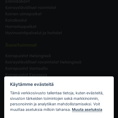
Eläinlääkärit
Koiraystävälliset ravintolat
Koirien uimapaikat
Koirakoulut
Harrastuspaikat
Hyvinvointipalvelut ja hoitolat
Suosituimmat
Koirapuistot Helsingissä
Koiraystävälliset ravaintolat Helsingissä
Koirapuistot Vantaalla
Koirapuistot Espoossa
Koirapuistot Turussa
Käytämme evästeitä
Eläinlääkäri Helsingissä
Koirapuistot Tampereella
Tämä verkkosivusto tallentaa tietoja, kuten evästeitä,
sivuston tärkeiden toimintojen sekä markkinoinnin,
personoinnin ja analytiikan mahdollistamiseksi. Voit
Linkit
muuttaa asetuksia milloin tahansa.
Muuta asetuksia