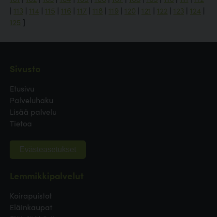
|
113
|
114
|
115
|
116
|
117
|
118
|
119
|
120
|
121
|
122
|
123
|
124
|
125
]
Sivusto
Etusivu
Palveluhaku
Lisää palvelu
Tietoa
Evästeasetukset
Lemmikkipalvelut
Koirapuistot
Eläinkaupat