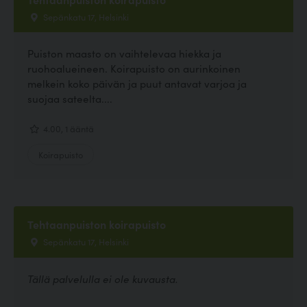
Sepänkatu 17, Helsinki
Puiston maasto on vaihtelevaa hiekka ja
ruohoalueineen. Koirapuisto on aurinkoinen
melkein koko päivän ja puut antavat varjoa ja
suojaa sateelta....
4.00, 1 ääntä
Koirapuisto
Tehtaanpuiston koirapuisto
Sepänkatu 17, Helsinki
Tällä palvelulla ei ole kuvausta.