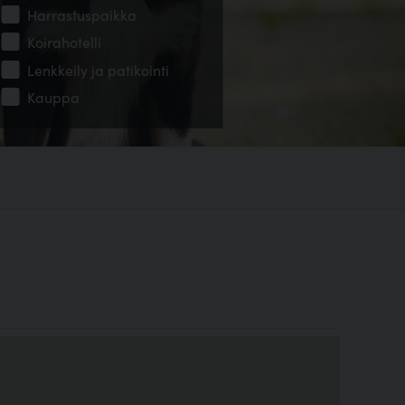
Harrastuspaikka
Koirahotelli
Lenkkeily ja patikointi
Kauppa