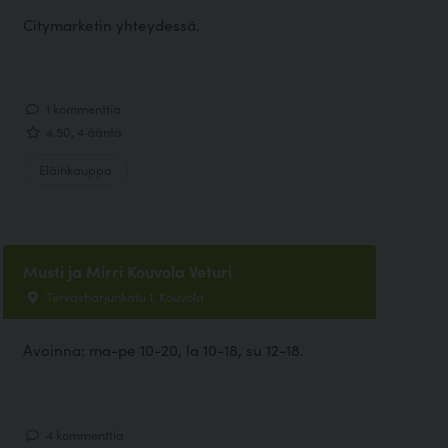
Citymarketin yhteydessä.
1 kommenttia
4.50, 4 ääntä
Eläinkauppa
Musti ja Mirri Kouvola Veturi
Tervasharjunkatu 1, Kouvola
Avoinna: ma-pe 10-20, la 10-18, su 12-18.
4 kommenttia