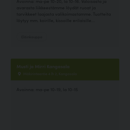
Avoinna: ma-pe 10-20, la 10-16. Valoisasta ja
avarasta liikkeestämme löydät ruoat ja
tarvikkeet laajasta valikoimastamme. Tuotteita
löytyy mm. koirille, kissoille erilaisille...
Eläinkauppa
Musti ja Mirri Kangasala
Mäkirinteentie 4 lh 2, Kangasala
Avoinna: ma-pe 10-19, la 10-15