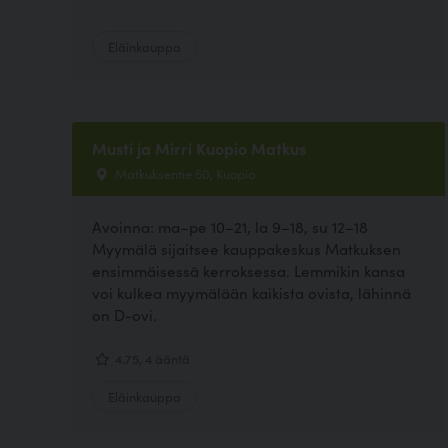
Eläinkauppa
Musti ja Mirri Kuopio Matkus
Matkuksentie 60, Kuopio
Avoinna: ma–pe 10–21, la 9–18, su 12–18
Myymälä sijaitsee kauppakeskus Matkuksen
ensimmäisessä kerroksessa. Lemmikin kansa
voi kulkea myymälään kaikista ovista, lähinnä
on D-ovi.
4.75, 4 ääntä
Eläinkauppa