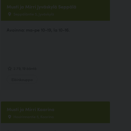
Musti ja Mirri Jyväskylä Seppälä
Seppäläntie 5, Jyväskylä
Avoinna: ma-pe 10-19, la 10-16.
2.79, 19 ääntä
Eläinkauppa
Musti ja Mirri Kaarina
Hovirinnantie 5, Kaarina