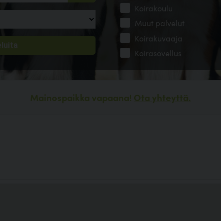
Koirakoulu
Muut palvelut
Koirakuvaaja
Koirasovellus
Mainospaikka vapaana!
Ota yhteyttä.