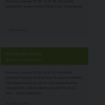
Avoinna: ma-pe 10-19 , la 10-16. Myymälä
sijaitsee K-supermarket Katariinan yhteydessä.
Eläinkauppa
Musti ja Mirri Karjaa
Ratakatu 59, Raasepori
Avoinna: ma-pe 10-18, la 10-14. Myymälä
sijaitsee Karjaan keskustassa K-supermarketin
liikerakennuksessa, aivan linja-autoasemaa
vastapäätä. Liikkeestämme löydät Musti ja
Mirri -ketjun kattavan...
4.88, 8 ääntä