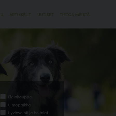
LU
ARTIKKELIT
UUTISET
TIETOA MEISTÄ
Eläinkauppa
Uimapaikka
Hyvinvointi ja hoitolat