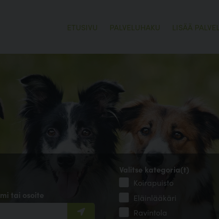
ETUSIVU
PALVELUHAKU
LISÄÄ PALVE
Valitse kategoria(t)
Koirapuisto
mi tai osoite
Eläinlääkäri
Ravintola