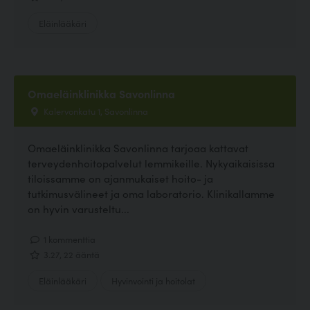
Eläinlääkäri
Omaeläinklinikka Savonlinna
Kalervonkatu 1, Savonlinna
Omaeläinklinikka Savonlinna tarjoaa kattavat
terveydenhoitopalvelut lemmikeille. Nykyaikaisissa
tiloissamme on ajanmukaiset hoito- ja
tutkimusvälineet ja oma laboratorio. Klinikallamme
on hyvin varusteltu...
1 kommenttia
3.27, 22 ääntä
Eläinlääkäri
Hyvinvointi ja hoitolat