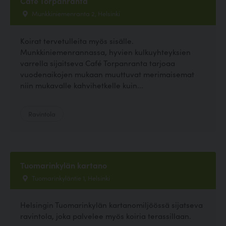
Cafe Torpanranta
Munkkiniemenranta 2, Helsinki
Koirat tervetulleita myös sisälle.
Munkkiniemenrannassa, hyvien kulkuyhteyksien
varrella sijaitseva Café Torpanranta tarjoaa
vuodenaikojen mukaan muuttuvat merimaisemat
niin mukavalle kahvihetkelle kuin...
Ravintola
Tuomarinkylän kartano
Tuomarinkyläntie 1, Helsinki
Helsingin Tuomarinkylän kartanomiljöössä sijatseva
ravintola, joka palvelee myös koiria terassillaan.