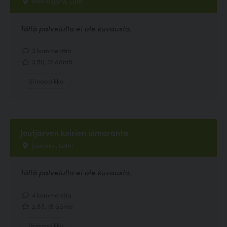
Merrasjärvi, Lahti
Tällä palvelulla ei ole kuvausta.
3 kommenttia
3.50, 12 ääntä
Uimapaikka
Joutjärven koirien uimaranta
Joutjärvi, Lahti
Tällä palvelulla ei ole kuvausta.
4 kommenttia
2.83, 18 ääntä
Uimapaikka