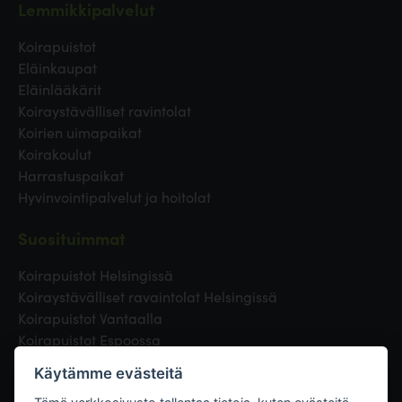
Lemmikkipalvelut
Koirapuistot
Eläinkaupat
Eläinlääkärit
Koiraystävälliset ravintolat
Koirien uimapaikat
Koirakoulut
Harrastuspaikat
Hyvinvointipalvelut ja hoitolat
Suosituimmat
Koirapuistot Helsingissä
Koiraystävälliset ravaintolat Helsingissä
Koirapuistot Vantaalla
Koirapuistot Espoossa
Koirapuistot Turussa
Käytämme evästeitä
Eläinlääkäri Helsingissä