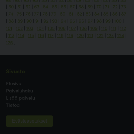
|
60
|
61
|
62
|
63
|
64
|
65
|
66
|
67
|
68
|
69
|
70
|
71
|
72
|
73
|
74
|
75
|
76
|
77
|
78
|
79
|
80
|
81
|
82
|
83
|
84
|
85
|
86
|
87
|
88
|
89
|
90
|
91
|
92
|
93
|
94
|
95
|
96
|
97
|
98
|
99
|
100
|
101
|
102
|
103
|
104
|
105
|
106
|
107
|
108
|
109
|
110
|
111
|
112
|
113
|
114
|
115
|
116
|
117
|
118
|
119
|
120
|
121
|
122
|
123
|
124
|
125
]
Sivusto
Etusivu
Palveluhaku
Lisää palvelu
Tietoa
Evästeasetukset