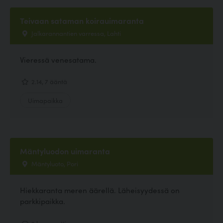
Teivaan sataman koirauimaranta
Jalkarannantien varressa, Lahti
Vieressä venesatama.
2.14, 7 ääntä
Uimapaikka
Mäntyluodon uimaranta
Mäntyluoto, Pori
Hiekkaranta meren äärellä. Läheisyydessä on
parkkipaikka.
2 kommenttia