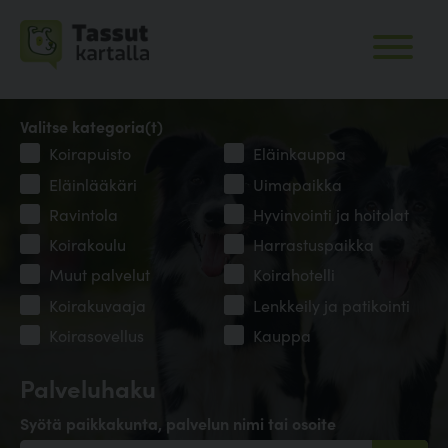
Valitse kategoria(t)
Koirapuisto
Eläinkauppa
Eläinlääkäri
Uimapaikka
Ravintola
Hyvinvointi ja hoitolat
Koirakoulu
Harrastuspaikka
Muut palvelut
Koirahotelli
Koirakuvaaja
Lenkkeily ja patikointi
Koirasovellus
Kauppa
Palveluhaku
Syötä paikkakunta, palvelun nimi tai osoite