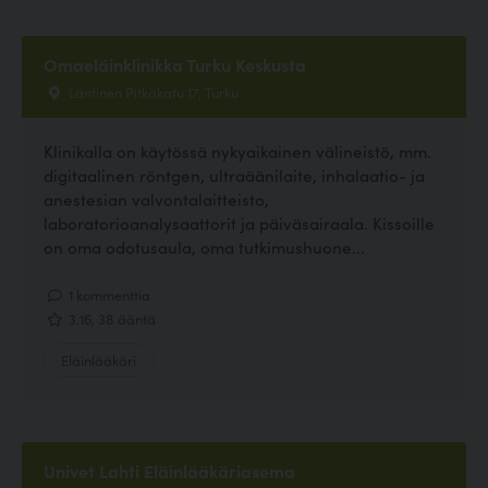
Omaeläinklinikka Turku Keskusta
Läntinen Pitkäkatu 17, Turku
Klinikalla on käytössä nykyaikainen välineistö, mm.
digitaalinen röntgen, ultraäänilaite, inhalaatio- ja
anestesian valvontalaitteisto,
laboratorioanalysaattorit ja päiväsairaala. Kissoille
on oma odotusaula, oma tutkimushuone...
1 kommenttia
3.16, 38 ääntä
Eläinlääkäri
Univet Lahti Eläinlääkäriasema