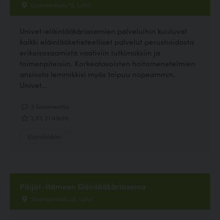
Launeenkatu 12, Lahti
Univet-eläinlääkäriasemien palveluihin kuuluvat
kaikki eläinlääketieteelliset palvelut perushoidosta
erikoisosaamista vaativiin tutkimuksiin ja
toimenpiteisiin. Korkeatasoisten hoitomenetelmien
ansiosta lemmikkisi myös toipuu nopeammin.
Univet...
3 kommenttia
2.81, 21 ääntä
Eläinlääkäri
Päijät-Hämeen Eläinlääkäriasema
Saimaankatu 18, Lahti