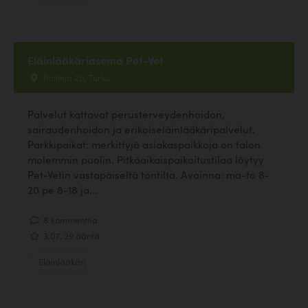
Eläinlääkäriasema Pet-Vet
Biolinja 20, Turku
Palvelut kattavat perusterveydenhoidon,
sairaudenhoidon ja erikoiseläinlääkäripalvelut.
Parkkipaikat: merkittyjä asiakaspaikkoja on talon
molemmin puolin. Pitkäaikaispaikoitustilaa löytyy
Pet-Vetin vastapäiseltä tontilta. Avoinna: ma-to 8-
20 pe 8-18 ja...
8 kommenttia
3.07, 29 ääntä
Eläinlääkäri