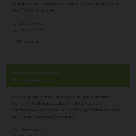
Monipuoliset eläinlääkäripalvelut. Avoinna: Ma-to
8-19 Pe 8-18 La 9-14
2 kommenttia
2.88, 32 ääntä
Eläinlääkäri
Kalliolan eläinklinikka
Muskuntie 5, Hollola
Olemme yksityinen, pieni ja siisti eläinklinikka
Hollolan Kalliolassa Lahden läheisyydessä
Vääksyntien varressa. Hoidamme pääasiassa koiria
ja kissoja. Pyrimme luomaan...
7 kommenttia