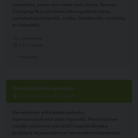
uimaranta, jonne saa viedä myös koiria. Rannan
(Camping Nyyssänniemi) läheisyydestä löytyy
rantalentopallokenttä, suihku, leikkikenttä, ravintola,
wc/käymälä,...
1 kommenttia
2.67, 3 ääntä
Uimapaikka
Omaeläinklinikka Jyväskylä
Gummeruksenkatu 8, Jyväskylä
Pieneläinten eläinlääkäripalvelut,
hyvinvointipalvelut sekä myymälä. Päivystämme
vuoden jokaisena päivänä!Omaeläinklinikka
Jyväskylä tarjoaa kattavat terveydenhoitopalvelut