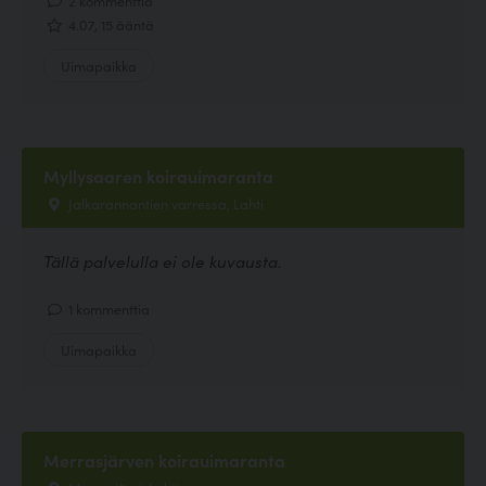
4.07, 15 ääntä
Uimapaikka
Myllysaaren koirauimaranta
Jalkarannantien varressa, Lahti
Tällä palvelulla ei ole kuvausta.
1 kommenttia
Uimapaikka
Merrasjärven koirauimaranta