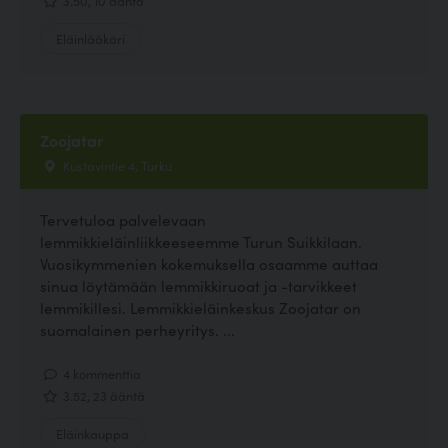
3.50, 10 ääntä
Eläinlääkäri
Zoojatar
Kustavintie 4, Turku
Tervetuloa palvelevaan
lemmikkieläinliikkeeseemme Turun Suikkilaan.
Vuosikymmenien kokemuksella osaamme auttaa
sinua löytämään lemmikkiruoat ja -tarvikkeet
lemmikillesi. Lemmikkieläinkeskus Zoojatar on
suomalainen perheyritys. ...
4 kommenttia
3.52, 23 ääntä
Eläinkauppa