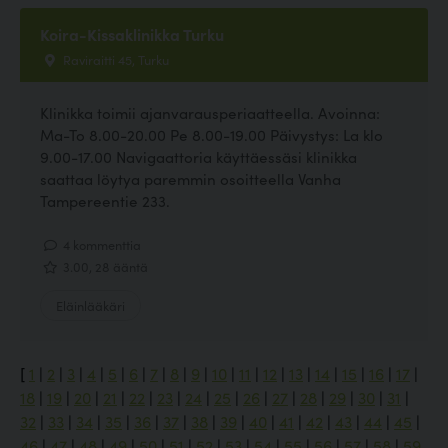
Koira-Kissaklinikka Turku
Raviraitti 45, Turku
Klinikka toimii ajanvarausperiaatteella. Avoinna:
Ma-To 8.00-20.00 Pe 8.00-19.00 Päivystys: La klo
9.00-17.00 Navigaattoria käyttäessäsi klinikka
saattaa löytya paremmin osoitteella Vanha
Tampereentie 233.
4 kommenttia
3.00, 28 ääntä
Eläinlääkäri
[
1
|
2
|
3
|
4
|
5
|
6
|
7
|
8
|
9
|
10
|
11
|
12
|
13
|
14
|
15
|
16
|
17
|
18
|
19
|
20
|
21
|
22
|
23
|
24
|
25
|
26
|
27
|
28
|
29
|
30
|
31
|
32
|
33
|
34
|
35
|
36
|
37
|
38
|
39
|
40
|
41
|
42
|
43
|
44
|
45
|
46
|
47
|
48
|
49
|
50
|
51
|
52
|
53
|
54
|
55
|
56
|
57
|
58
|
59