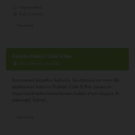
1 kommenttia
3.40, 5 ääntä
Ravintola
Kahvila Pokkari Cafe & Bar
Mosaiikkitori 2, Helsinki
Vuosaaren kirjaston kahvila. Vuotalossa on noin 50-
paikkainen kahvila Pokkari Cafe & Bar, jossa on
myynnissä kahvilatuotteiden lisäksi myös kirjoja. A-
oikeudet. Koirat...
Ravintola