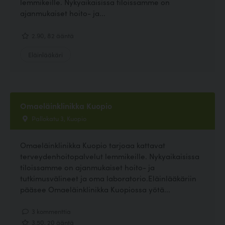
lemmikeille. Nykyaikaisissa tiloissamme on
ajanmukaiset hoito- ja...
2.90, 82 ääntä
Eläinlääkäri
Omaeläinklinikka Kuopio
Pallokatu 3, Kuopio
Omaeläinklinikka Kuopio tarjoaa kattavat
terveydenhoitopalvelut lemmikeille. Nykyaikaisissa
tiloissamme on ajanmukaiset hoito- ja
tutkimusvälineet ja oma laboratorio.Eläinlääkäriin
pääsee Omaeläinklinikka Kuopiossa yötä...
3 kommenttia
3.50, 20 ääntä