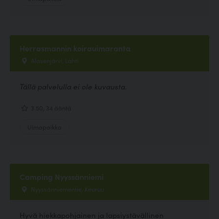
Herrasmannin koirauimaranta
Alasenjärvi, Lahti
Tällä palvelulla ei ole kuvausta.
3.50, 34 ääntä
Uimapaikka
Camping Nyyssänniemi
Nyyssänniementie, Keuruu
Hyvä hiekkapohjainen ja lapsiystävällinen