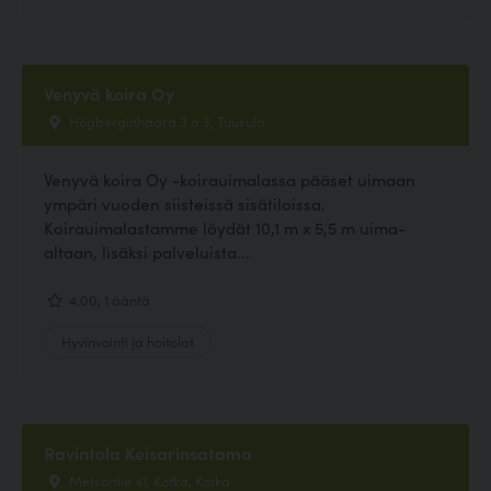
Venyvä koira Oy
Högberginhaara 3 a 3, Tuusula
Venyvä koira Oy -koirauimalassa pääset uimaan
ympäri vuoden siisteissä sisätiloissa.
Koirauimalastamme löydät 10,1 m x 5,5 m uima-
altaan, lisäksi palveluista...
4.00, 1 ääntä
Hyvinvointi ja hoitolat
Ravintola Keisarinsatama
Metsontie 41, Kotka, Kotka