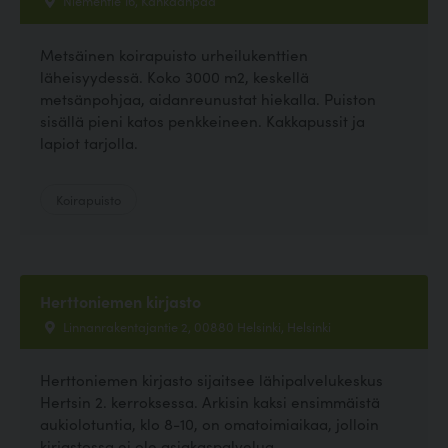
Niementie 16, Kankaanpää
Metsäinen koirapuisto urheilukenttien
läheisyydessä. Koko 3000 m2, keskellä
metsänpohjaa, aidanreunustat hiekalla. Puiston
sisällä pieni katos penkkeineen. Kakkapussit ja
lapiot tarjolla.
Koirapuisto
Herttoniemen kirjasto
Linnanrakentajantie 2, 00880 Helsinki, Helsinki
Herttoniemen kirjasto sijaitsee lähipalvelukeskus
Hertsin 2. kerroksessa. Arkisin kaksi ensimmäistä
aukiolotuntia, klo 8-10, on omatoimiaikaa, jolloin
kirjastossa ei ole asiakaspalvelua....