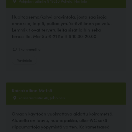
Pohjolanraitintie 9 19620 Pohela, Hartola
Huoltoasema/kahvilaravintola, josta saa isoja
annoksia, leipiä, pullaa ym. Ystävällinen palvelu.
Lemmikit ovat tervetulleita sisätiloihin sekä
terassille. Ma-Su 6-21 Keittiö 10.30-20.00
1 kommenttia
Ravintola
Koirakallion Metsä
Varissaarentie 46, Jokioinen
Omaan käyttöön vuokrattava aidattu koirametsä.
Alueella on laavu, nuotiopaikka, ulko-WC sekä
riippumattoja yöpymistä varten. Koirametsässä