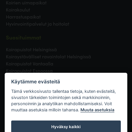
Koirien uimapaikat
Koirakoulut
Harrastuspaikat
Hyvinvointipalvelut ja hoitolat
Suosituimmat
Koirapuistot Helsingissä
Koiraystävälliset ravaintolat Helsingissä
Koirapuistot Vantaalla
Koirapuistot Espoossa
Koirapuistot Turussa
Käytämme evästeitä
Eläinlääkäri Helsingissä
Koirapuistot Tampereella
Tämä verkkosivusto tallentaa tietoja, kuten evästeitä,
sivuston tärkeiden toimintojen sekä markkinoinnin,
personoinnin ja analytiikan mahdollistamiseksi. Voit
Linkit
muuttaa asetuksia milloin tahansa.
Muuta asetuksia
Hyväksy kaikki