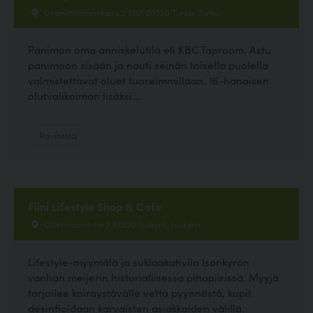
Graniittilinnankatu 2 K117 20100 Turku, Turku
Panimon oma anniskelutila eli KBC Taproom. Astu
panimoon sisään ja nauti seinän toisella puolella
valmistettavat oluet tuoreimmillaan. 16-hanaisen
olutvalikoiman lisäksi...
Ravintola
Fiini Lifestyle Shop & Cafe
Oltermannintie 7,61500 Isokyrö, Isokyrö
Lifestyle-myymälä ja suklaakahvila Isonkyrön
vanhan meijerin historiallisessa pihapiirissä. Myyjä
tarjoilee koiraystävälle vettä pyynnöstä, kupit
desinfioidaan karvaisten asiakkaiden välillä.