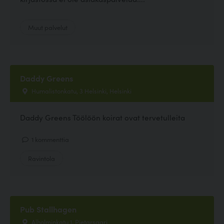
Muut palvelut
Daddy Greens
Humalistonkatu, 3 Helsinki, Helsinki
Daddy Greens Töölöön koirat ovat tervetulleita
1 kommenttia
Ravintola
Pub Stallhagen
Alholminkatu 1, Pietarsaari