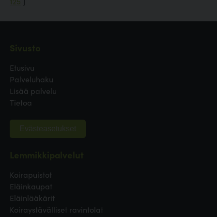
125
]
Sivusto
Etusivu
Palveluhaku
Lisää palvelu
Tietoa
Evästeasetukset
Lemmikkipalvelut
Koirapuistot
Eläinkaupat
Eläinlääkärit
Koiraystävälliset ravintolat