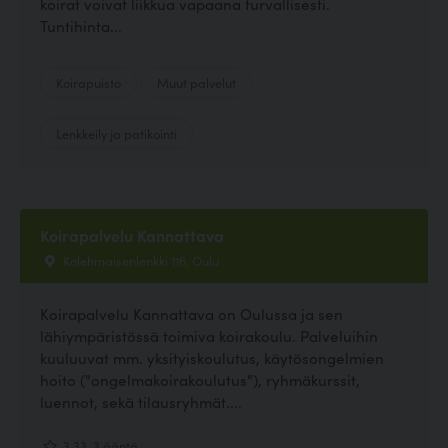
koirat voivat liikkua vapaana turvallisesti.
Tuntihinta...
Koirapuisto
Muut palvelut
Lenkkeily ja patikointi
Koirapalvelu Kannattava
Kolehmaisenlenkki 116, Oulu
Koirapalvelu Kannattava on Oulussa ja sen
lähiympäristössä toimiva koirakoulu. Palveluihin
kuuluuvat mm. yksityiskoulutus, käytösongelmien
hoito ("ongelmakoirakoulutus"), ryhmäkurssit,
luennot, sekä tilausryhmät....
3.33, 3 ääntä