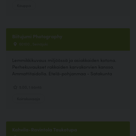
Kauppa
Biitujumi Photography
60100 , Seinäjoki
Lemmikkikuvaus miljöössä ja asiakkaiden kotona.
Perhekuvaukset rakkaiden karvakorvien kanssa.
Ammattitaidolla. Etelä-pohjanmaa - Satakunta
5.00, 1 ääntä
Koirakuvaaja
Kahvila-Ravintola Taukotupa