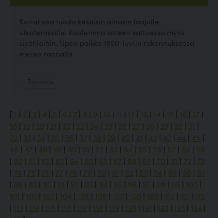
Koirat saa tuoda kesäisin ainakin laajalle
ulkoterassille. Kuulemma sateen sattuessa myös
sisätiloihin. Upea paikka 1800-luvun rakennuksessa
meren rannalla.
Ravintola
[
1
|
2
|
3
|
4
|
5
|
6
|
7
|
8
|
9
|
10
|
11
|
12
|
13
|
14
|
15
|
16
|
17
|
18
|
19
|
20
|
21
|
22
|
23
|
24
|
25
|
26
|
27
|
28
|
29
|
30
|
31
|
32
|
33
|
34
|
35
|
36
|
37
|
38
|
39
|
40
|
41
|
42
|
43
|
44
|
45
|
46
|
47
|
48
|
49
|
50
|
51
|
52
|
53
|
54
|
55
|
56
|
57
|
58
|
59
|
60
|
61
|
62
|
63
|
64
|
65
|
66
|
67
|
68
|
69
|
70
|
71
|
72
|
73
|
74
|
75
|
76
|
77
|
78
|
79
|
80
|
81
|
82
|
83
|
84
|
85
|
86
|
87
|
88
|
89
|
90
|
91
|
92
|
93
|
94
|
95
|
96
|
97
|
98
|
99
|
100
|
101
|
102
|
103
|
104
|
105
|
106
|
107
|
108
|
109
|
110
|
111
|
112
|
113
|
114
|
115
|
116
|
117
|
118
|
119
|
120
|
121
|
122
|
123
|
124
|