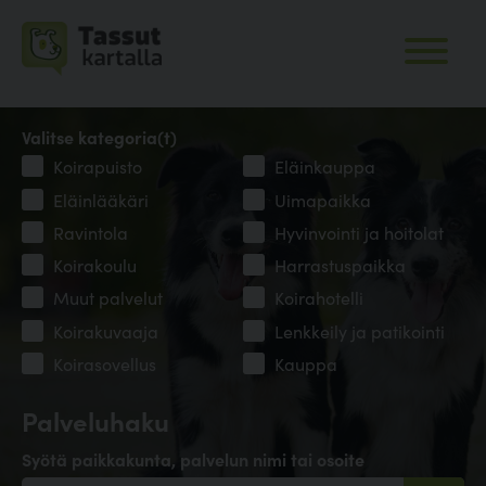
Valitse kategoria(t)
Koirapuisto
Eläinkauppa
Eläinlääkäri
Uimapaikka
Ravintola
Hyvinvointi ja hoitolat
Koirakoulu
Harrastuspaikka
Muut palvelut
Koirahotelli
Koirakuvaaja
Lenkkeily ja patikointi
Koirasovellus
Kauppa
Palveluhaku
Syötä paikkakunta, palvelun nimi tai osoite