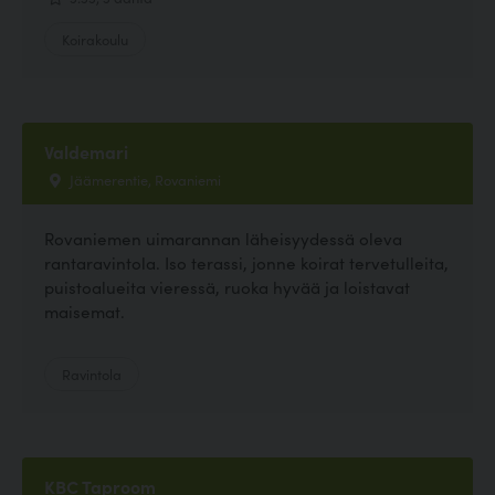
Koirakoulu
Valdemari
Jäämerentie, Rovaniemi
Rovaniemen uimarannan läheisyydessä oleva
rantaravintola. Iso terassi, jonne koirat tervetulleita,
puistoalueita vieressä, ruoka hyvää ja loistavat
maisemat.
Ravintola
KBC Taproom