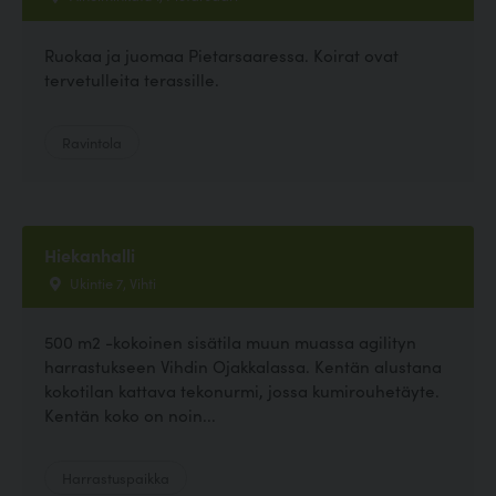
Ruokaa ja juomaa Pietarsaaressa. Koirat ovat
tervetulleita terassille.
Ravintola
Hiekanhalli
Ukintie 7, Vihti
500 m2 -kokoinen sisätila muun muassa agilityn
harrastukseen Vihdin Ojakkalassa. Kentän alustana
kokotilan kattava tekonurmi, jossa kumirouhetäyte.
Kentän koko on noin...
Harrastuspaikka