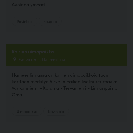
Avoinna ympäri...
Ravintola
Kauppa
Koirien uimapaikka
Varikonniemi, Hämeenlinna
Hämeenlinnassa on koirien uimapaikkoja tuon
karttaan merkityn Virvelin paikan lisäksi seuraavia: -
Varikonniemi - Katuma - Tervaniemi - Linnanpuisto
Oma...
Uimapaikka
Ravintola