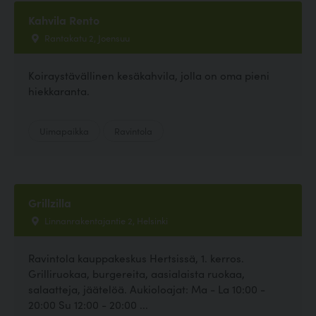
Kahvila Rento
Rantakatu 2, Joensuu
Koiraystävällinen kesäkahvila, jolla on oma pieni
hiekkaranta.
Uimapaikka
Ravintola
Grillzilla
Linnanrakentajantie 2, Helsinki
Ravintola kauppakeskus Hertsissä, 1. kerros.
Grilliruokaa, burgereita, aasialaista ruokaa,
salaatteja, jäätelöä. Aukioloajat: Ma - La 10:00 -
20:00 Su 12:00 - 20:00 ...