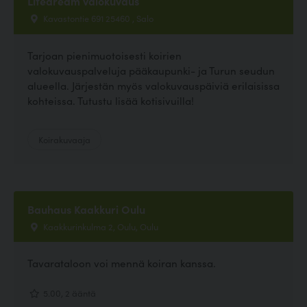
Lifedream valokuvaus
Kavastontie 691 25460 , Salo
Tarjoan pienimuotoisesti koirien
valokuvauspalveluja pääkaupunki- ja Turun seudun
alueella. Järjestän myös valokuvauspäiviä erilaisissa
kohteissa. Tutustu lisää kotisivuilla!
Koirakuvaaja
Bauhaus Kaakkuri Oulu
Kaakkurinkulma 2, Oulu, Oulu
Tavarataloon voi mennä koiran kanssa.
5.00, 2 ääntä