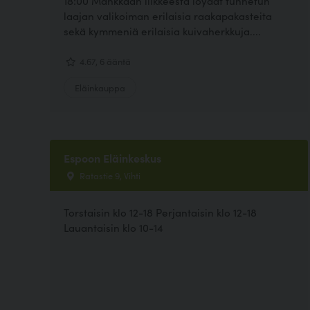
18:00 Mankkaan liikkeestä löydät tunnetun
laajan valikoiman erilaisia raakapakasteita
sekä kymmeniä erilaisia kuivaherkkuja....
4.67, 6 ääntä
Eläinkauppa
Espoon Eläinkeskus
Ratastie 9, Vihti
Torstaisin klo 12-18 Perjantaisin klo 12-18
Lauantaisin klo 10-14