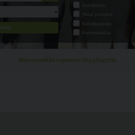
Koirakoulu
Muut palvelut
Koirakuvaaja
Koirasovellus
Mainospaikka vapaana!
Ota yhteyttä.