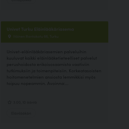
Univet Turku Eläinlääkäriasema
Itäinen Rantakatu 66, Turku
Univet-eläinlääkäriasemien palveluihin
kuuluvat kaikki eläinlääketieteelliset palvelut
perushoidosta erikoisosaamista vaativiin
tutkimuksiin ja toimenpiteisiin. Korkeatasoisten
hoitomenetelmien ansiosta lemmikkisi myös
toipuu nopeammin. Avoinna:...
3.00, 10 ääntä
Eläinlääkäri