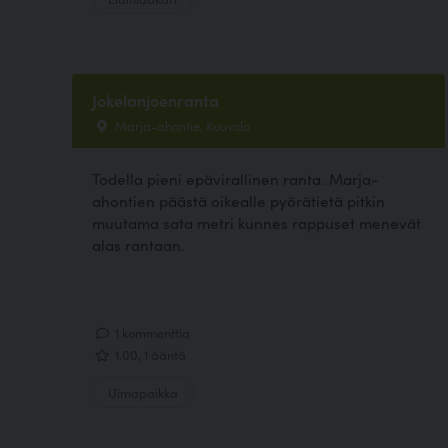
Jokelanjoenranta
Marja-ahontie, Kouvola
Todella pieni epävirallinen ranta. Marja-
ahontien päästä oikealle pyörätietä pitkin
muutama sata metri kunnes rappuset menevät
alas rantaan.
1 kommenttia
1.00, 1 ääntä
Uimapaikka