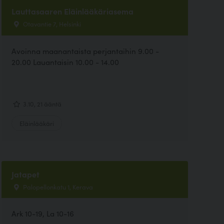
Lauttasaaren Eläinlääkäriasema
Otavantie 7, Helsinki
Avoinna maanantaista perjantaihin 9.00 -
20.00 Lauantaisin 10.00 - 14.00
3.10, 21 ääntä
Eläinlääkäri
Jatapet
Palopellonkatu 1, Kerava
Ark 10-19, La 10-16