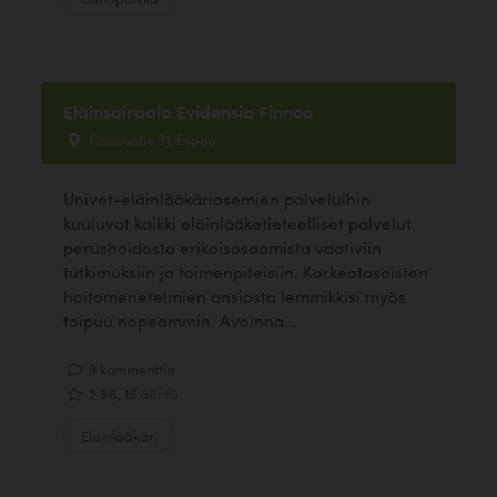
Eläinsairaala Evidensia Finnoo
Finnoontie 31, Espoo
Univet-eläinlääkäriasemien palveluihin
kuuluvat kaikki eläinlääketieteelliset palvelut
perushoidosta erikoisosaamista vaativiin
tutkimuksiin ja toimenpiteisiin. Korkeatasoisten
hoitomenetelmien ansiosta lemmikkisi myös
toipuu nopeammin. Avoinna...
9 kommenttia
2.88, 16 ääntä
Eläinlääkäri