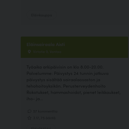
Eläinkauppa
Eläinsairaala Aisti
Virtatie 9, Vantaa
Työaika arkipäivisin on klo 8.00-20.00.
Palvelumme: Päivystys 24 tunnin jatkuva
päivystys sisältää sairaalaosaston ja
tehohoitoyksikön. Perusterveydenhoito
Rokotukset, hammashoidot, pienet leikkaukset,
iho- ja...
57 kommenttia
3.17, 75 ääntä
Eläinlääkäri