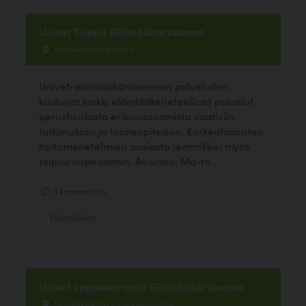
Univet Toijala Eläinlääkäriasema
Hämeentie 64, Akaa
Univet-eläinlääkäriasemien palveluihin
kuuluvat kaikki eläinlääketieteelliset palvelut
perushoidosta erikoisosaamista vaativiin
tutkimuksiin ja toimenpiteisiin. Korkeatasoisten
hoitomenetelmien ansiosta lemmikkisi myös
toipuu nopeammin. Avoinna: Ma-to...
1 kommenttia
Eläinlääkäri
Univet Lappeenranta Eläinlääkäriasema
Lemmikinkatu 1, Lappeenranta