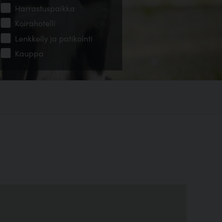
Harrastuspaikka
Koirahotelli
Lenkkeily ja patikointi
Kauppa