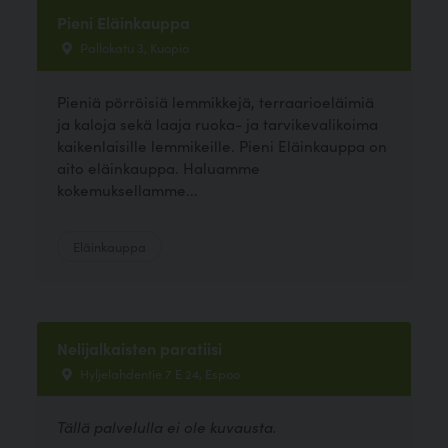
Pieni Eläinkauppa
Pallokatu 3, Kuopio
Pieniä pörröisiä lemmikkejä, terraarioeläimiä
ja kaloja sekä laaja ruoka- ja tarvikevalikoima
kaikenlaisille lemmikeille. Pieni Eläinkauppa on
aito eläinkauppa. Haluamme
kokemuksellamme...
Eläinkauppa
Nelijalkaisten paratiisi
Hyljelahdentie 7 E 24, Espoo
Tällä palvelulla ei ole kuvausta.