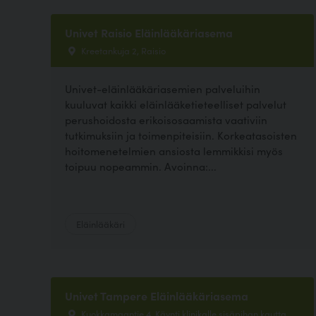
Univet Raisio Eläinlääkäriasema
Kreetankuja 2, Raisio
Univet-eläinlääkäriasemien palveluihin
kuuluvat kaikki eläinlääketieteelliset palvelut
perushoidosta erikoisosaamista vaativiin
tutkimuksiin ja toimenpiteisiin. Korkeatasoisten
hoitomenetelmien ansiosta lemmikkisi myös
toipuu nopeammin. Avoinna:...
Eläinlääkäri
Univet Tampere Eläinlääkäriasema
Kuokkamaantie 4, Käynti klinikalle sisäpihan kautta,