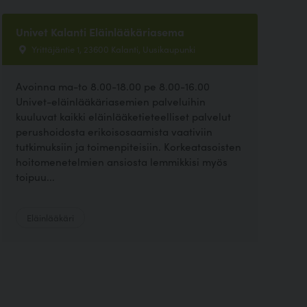
Univet Kalanti Eläinlääkäriasema
Yrittäjäntie 1, 23600 Kalanti, Uusikaupunki
Avoinna ma-to 8.00-18.00 pe 8.00-16.00
Univet-eläinlääkäriasemien palveluihin
kuuluvat kaikki eläinlääketieteelliset palvelut
perushoidosta erikoisosaamista vaativiin
tutkimuksiin ja toimenpiteisiin. Korkeatasoisten
hoitomenetelmien ansiosta lemmikkisi myös
toipuu...
Eläinlääkäri