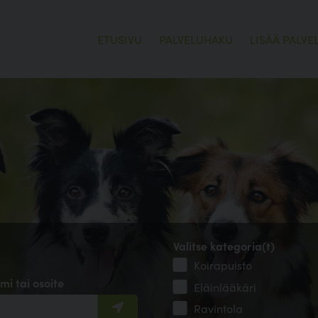
ETUSIVU
PALVELUHAKU
LISÄÄ PALVE
Valitse kategoria(t)
Koirapuisto
mi tai osoite
Eläinlääkäri
Ravintola