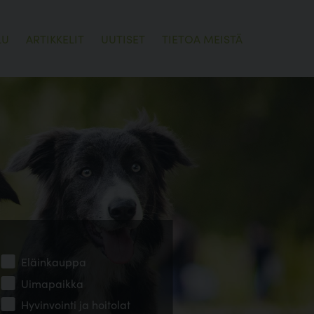
LU
ARTIKKELIT
UUTISET
TIETOA MEISTÄ
Eläinkauppa
Uimapaikka
Hyvinvointi ja hoitolat