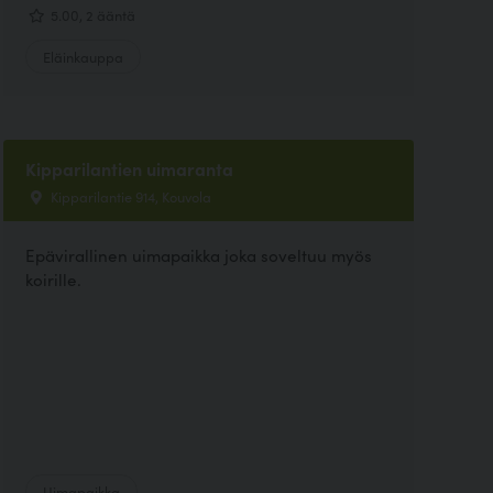
5.00, 2 ääntä
Eläinkauppa
Kipparilantien uimaranta
Kipparilantie 914, Kouvola
Epävirallinen uimapaikka joka soveltuu myös
koirille.
Uimapaikka