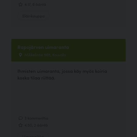
4.17, 6 ääntä
Eläinkauppa
Rapojärven uimaranta
Mikkelintie 565, Kouvola
Ihmisten uimaranta, jossa käy myös koiria
koska tilaa riittää.
3 kommenttia
4.50, 2 ääntä
Uimapaikka