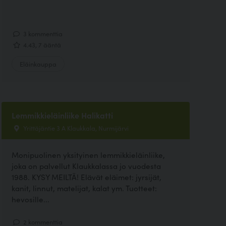
3 kommenttia
4.43, 7 ääntä
Eläinkauppa
Lemmikkieläinliike Halikatti
Yrittäjäntie 3 A Klaukkala, Nurmijärvi
Monipuolinen yksityinen lemmikkieläinliike,
joka on palvellut Klaukkalassa jo vuodesta
1988. KYSY MEILTÄ! Elävät eläimet: jyrsijät,
kanit, linnut, matelijat, kalat ym. Tuotteet:
hevosille...
2 kommenttia