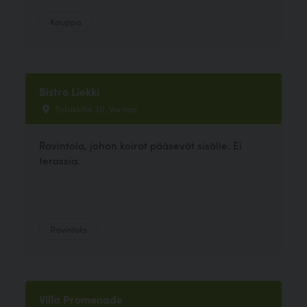
Kauppa
Bistro Liekki
Talvikkitie 30, Vantaa
Ravintola, johon koirat pääsevät sisälle. Ei
terassia.
Ravintola
Villa Promenade