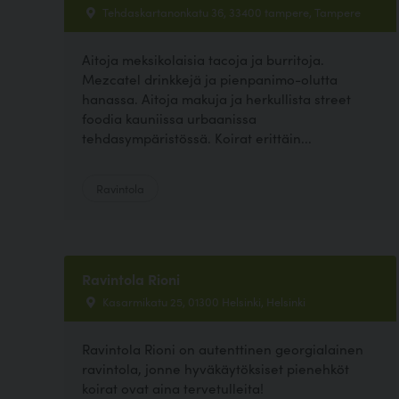
Tehdaskartanonkatu 36, 33400 tampere, Tampere
Aitoja meksikolaisia tacoja ja burritoja.
Mezcatel drinkkejä ja pienpanimo-olutta
hanassa. Aitoja makuja ja herkullista street
foodia kauniissa urbaanissa
tehdasympäristössä. Koirat erittäin...
Ravintola
Ravintola Rioni
Kasarmikatu 25, 01300 Helsinki, Helsinki
Ravintola Rioni on autenttinen georgialainen
ravintola, jonne hyväkäytöksiset pienehköt
koirat ovat aina tervetulleita!