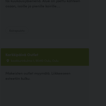
tai kuukausijäsenenä. Alue on jaettu kahteen
osaan, isoille ja pienille koirille....
Koirapuisto
Karkkipäivä Outlet
kaakkurinkulma 1, 90410 Oulu, Oulu
Makeisten outlet myymälä. Liikkeeseen
esteetön kulku.