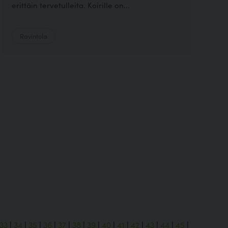
erittäin tervetulleita. Koirille on...
Ravintola
33
|
34
|
35
|
36
|
37
|
38
|
39
|
40
|
41
|
42
|
43
|
44
|
45
|