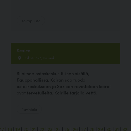
Koirapuisto
Sexico
Itäkatu 1-7, Helsinki
Sijaitsee ostoskeskus Itiksen sisällä,
Kauppahallissa. Koiran saa tuoda
ostoskeskukseen ja Sexicon ravintolaan koirat
ovat tervetulleita. Koirille tarjolla vettä.
Ravintola
17
|
18
|
19
|
20
|
21
|
22
|
23
|
24
|
25
|
26
|
27
|
28
|
29
|
30
|
31
|
32
|