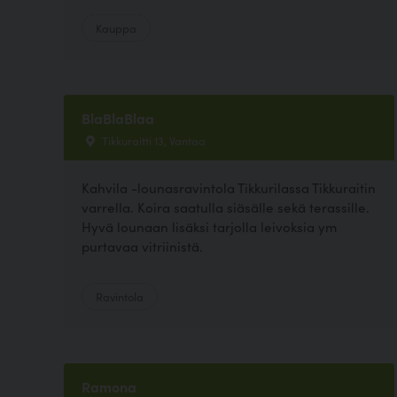
Kauppa
BlaBlaBlaa
Tikkuraitti 13, Vantaa
Kahvila -lounasravintola Tikkurilassa Tikkuraitin
varrella. Koira saatulla siäsälle sekä terassille.
Hyvä lounaan lisäksi tarjolla leivoksia ym
purtavaa vitriinistä.
Ravintola
Ramona