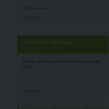
5.00, 1 ääntä
Ravintola
Kälviän kaffeli / Pekan pizza
Kälviänkatu 16, Kokkola
Kahvila, pitseria, huoltoasema. Koira saa tulla
sisälle.
Ravintola
[
1
|
2
|
3
|
4
|
5
|
6
|
7
|
8
|
9
|
10
|
11
|
12
|
13
|
14
|
15
|
16
|