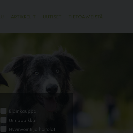
LU
ARTIKKELIT
UUTISET
TIETOA MEISTÄ
Eläinkauppa
Uimapaikka
Hyvinvointi ja hoitolat