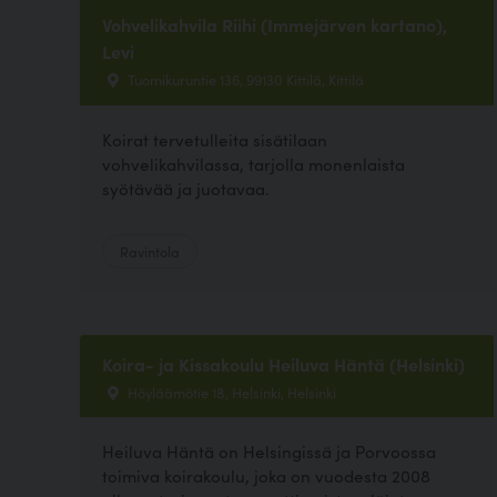
Vohvelikahvila Riihi (Immejärven kartano),
Levi
Tuomikuruntie 136, 99130 Kittilä, Kittilä
Koirat tervetulleita sisätilaan
vohvelikahvilassa, tarjolla monenlaista
syötävää ja juotavaa.
Ravintola
Koira- ja Kissakoulu Heiluva Häntä (Helsinki)
Höyläämötie 18, Helsinki, Helsinki
Heiluva Häntä on Helsingissä ja Porvoossa
toimiva koirakoulu, joka on vuodesta 2008