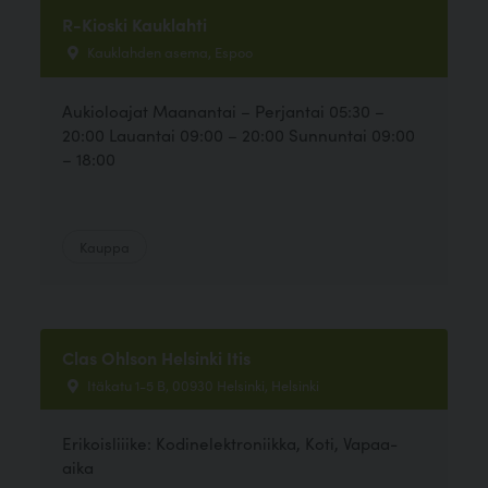
R-Kioski Kauklahti
Kauklahden asema, Espoo
Aukioloajat Maanantai – Perjantai 05:30 –
20:00 Lauantai 09:00 – 20:00 Sunnuntai 09:00
– 18:00
Kauppa
Clas Ohlson Helsinki Itis
Itäkatu 1-5 B, 00930 Helsinki, Helsinki
Erikoisliiike: Kodinelektroniikka, Koti, Vapaa-
aika