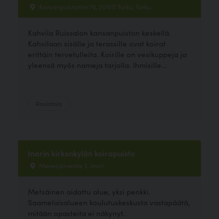
Kansanpuistontie 76, 20100 Turku, Turku
Kahvila Ruissalon kansanpuiston keskellä.
Kahvilaan sisälle ja terassille ovat koirat
erittäin tervetulleita. Koirille on vesikuppeja ja
yleensä myös nameja tarjolla. Ihmisille...
Ravintola
Inarin kirkonkylän koirapuisto
Menesjärventie 3, Inari
Metsäinen aidattu alue, yksi penkki.
Saamelaisalueen koulutuskeskusta vastapäätä,
mitään opasteita ei näkynyt.