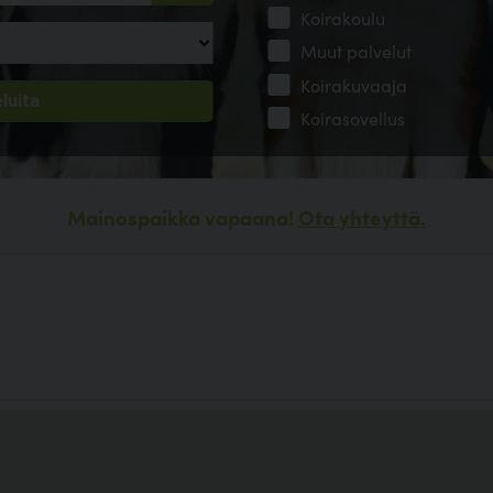
Koirakoulu
Muut palvelut
Koirakuvaaja
Koirasovellus
Mainospaikka vapaana!
Ota yhteyttä.