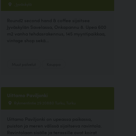
, Jyväskylä
Round2 second hand & coffee sijaitsee
Jyväskylän Savelassa, Onkapannu 8. Upea 600
m2 vanha tehdasrakennus, 145 myyntipaikkaa,
vintage shop sekä...
Muut palvelut
Kauppa
Uittamo Paviljonki
Rykmentintie 29 20880 Turku, Turku
Uittamo Paviljonki on upeassa paikassa,
puiston ja meren välissä sijaitseva ravintola.
Ravintolaan sisälle ja terassille ovat koirat