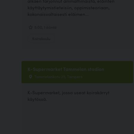
alkaen tarjonnut ammattimaista, eläinten
käyttäytymistieteisiin, oppimisteoriaan,
kokonaisvaltaisesti eläimen...
5.00, 1 ääntä
Koirakoulu
K-Supermarket Tammelan stadion
Tammelankatu 25, Tampere
K-Supermarket, jossa useat koirakärryt
käytössä.