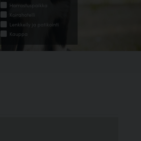
Harrastuspaikka
Koirahotelli
Lenkkeily ja patikointi
Kauppa