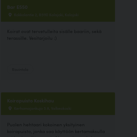
Bar E550
Kokkolantie 2, 85110 Kalajoki, Kalajoki
Koirat ovat tervetulleita sisälle baariin, sekä
terassille. Vesitarjoilu :)
Ravintola
Koirapuisto Koskihau
Kerhomajankuja 5 A, Valkeakoski
Puolen hehtaari kokoinen yksityinen
koirapuisto, jonka saa käyttöön kertamaksulla