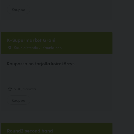
Kauppa
K-Supermarket Grani
Kauniaistentie 7, Kauniainen
Kaupassa on tarjolla koirakärryt.
5.00, 1 ääntä
Kauppa
Round2 second hand