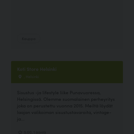
Kauppa
Koti Store Helsinki
, Helsinki
Sisustus -ja lifestyle liike Punavuoressa,
Helsingissä. Olemme suomalainen perheyritys
joka on perustettu vuonna 2015. Meiltä löydät
laajan valikoiman sisustustavaroita, vintage-
ja...
5.00, 1 ääntä