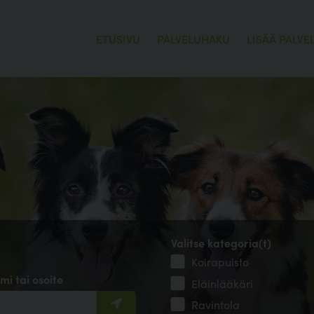
ETUSIVU
PALVELUHAKU
LISÄÄ PALVE
Valitse kategoria(t)
Koirapuisto
mi tai osoite
Eläinlääkäri
Ravintola