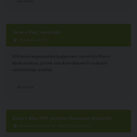
Ravintola
Torero Pori, ravintola
Yrjönkatu 12, Pori
Viihtyisä espanjalaistyyppinen ravintola Porin
keskustassa, jonne saa karvakaverit mukaan
ravintolaan sisälle.
Ravintola
Eatery Alex 1917 (entinen Ruissalon Maininki)
Pursiseuranranta 30, 20100 Turku, Turku