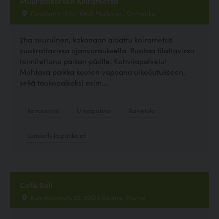
Muurainkorven Koirametsä
Pukkilantie 1067, 16450 Mallusjoki, Orimattila
2ha suuruinen, kokonaan aidattu koirametsä
vuokrattavissa ajanvarauksella. Ruokaa tilattavissa
toimitettuna paikan päälle. Kahvilapalvelut.
Mahtava paikka koirien vapaana ulkoilutukseen,
sekä taukopaikaksi esim....
Koirapuisto
Uimapaikka
Ravintola
Lenkkeily ja patikointi
Café Sali
Kuninkaankatu 22, 26100 Rauma, Rauma