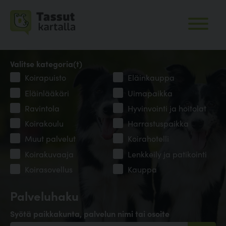
Valitse kategoria(t)
Koirapuisto
Eläinkauppa
Eläinlääkäri
Uimapaikka
Ravintola
Hyvinvointi ja hoitolat
Koirakoulu
Harrastuspaikka
Muut palvelut
Koirahotelli
Koirakuvaaja
Lenkkeily ja patikointi
Koirasovellus
Kauppa
Palveluhaku
Syötä paikkakunta, palvelun nimi tai osoite