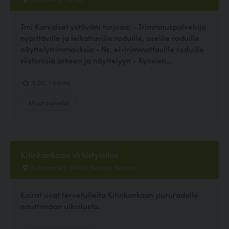
Tmi Karvaiset ystäväni tarjoaa: - Trimmauspalveluja
nypittäville ja leikattaville roduille, useille roduille
näyttelytrimmauksia - Ns. ei-trimmattaville roduille
siistimisiä arkeen ja näyttelyyn - Kynsien...
5.00, 1 ääntä
Muut palvelut
Kitinkankaan virkistysalue
Liikuntatie 2, 69100, Kannus, Kannus
Koirat ovat tervetulleita Kitinkankaan pururadalle
nauttimaan ulkoilusta.