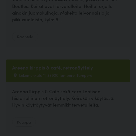
Beatles. Koirat ovat tervetulleita. Heille tarjolla
ainakin juomakulhoja. Makeita leivonnaisia ja
pikkusuolaista, kylmiä...
Ravintola
Areena kirppis & café, retronäyttely
Lokomonkatu 11, 33900 tampere, Tampere
Areena Kirppis & Café sekä Eero Lehtisen
historiallinen retronäyttely. Koirakärry käytössä.
Hyvin käyttäytyvät lemmikit tervetulleita.
Kauppa