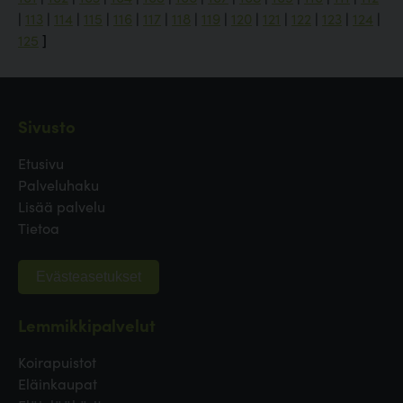
|
113
|
114
|
115
|
116
|
117
|
118
|
119
|
120
|
121
|
122
|
123
|
124
|
125
]
Sivusto
Etusivu
Palveluhaku
Lisää palvelu
Tietoa
Evästeasetukset
Lemmikkipalvelut
Koirapuistot
Eläinkaupat