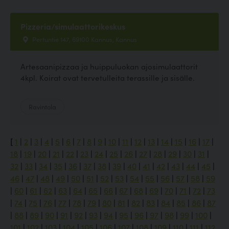
Pizzeria/simulaattorikeskus
Pertuntie 147, 69100 Kannus, Kannus
Artesaanipizzaa ja huippuluokan ajosimulaattorit
4kpl. Koirat ovat tervetulleita terassille ja sisälle.
Ravintola
[
1
|
2
|
3
|
4
|
5
|
6
|
7
|
8
|
9
|
10
|
11
|
12
|
13
|
14
|
15
|
16
|
17
|
18
|
19
|
20
|
21
|
22
|
23
|
24
|
25
|
26
|
27
|
28
|
29
|
30
|
31
|
32
|
33
|
34
|
35
|
36
|
37
|
38
|
39
|
40
|
41
|
42
|
43
|
44
|
45
|
46
|
47
|
48
|
49
|
50
|
51
|
52
|
53
|
54
|
55
|
56
|
57
|
58
|
59
|
60
|
61
|
62
|
63
|
64
|
65
|
66
|
67
|
68
|
69
|
70
|
71
|
72
|
73
|
74
|
75
|
76
|
77
|
78
|
79
|
80
|
81
|
82
|
83
|
84
|
85
|
86
|
87
|
88
|
89
|
90
|
91
|
92
|
93
|
94
|
95
|
96
|
97
|
98
|
99
|
100
|
101
|
102
|
103
|
104
|
105
|
106
|
107
|
108
|
109
|
110
|
111
|
112