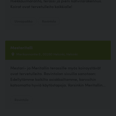
Hiekkauimaranta, terassi ja pieni kahvilarakennus.
Koirat ovat tervetulleita kaikkialle!
Uimapaikka
Ravintola
Mestaritalli
Merikannontie 6 , 00260 Helsinki, Helsinki
Mestari- ja Meritallin terassille myös koiraystävät
ovat tervetulleita. Ravintolan sivuilla sanotaan:
Edellytämme kaikilta asiakkailtamme, karvoihin
katsomatta hyviä käytöstapoja. Varsinkin Meritallin...
Ravintola