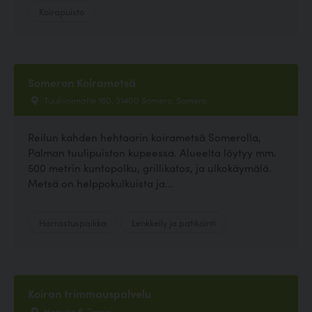
Koirapuisto
Someron Koirametsä
Tuulivoimatie 160, 31400 Somero, Somero
Reilun kahden hehtaarin koirametsä Somerolla,
Palman tuulipuiston kupeessa. Alueelta löytyy mm.
500 metrin kuntopolku, grillikatos, ja ulkokäymälä.
Metsä on helppokulkuista ja...
Harrastuspaikka
Lenkkeily ja patikointi
Koiran trimmauspalvelu
Harjutie 6, Tornio