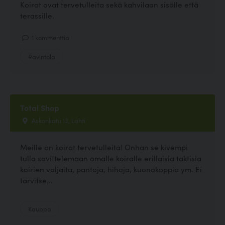
Koirat ovat tervetulleita sekä kahvilaan sisälle että
terassille.
1 kommenttia
Ravintola
Total Shop
Askonkatu 13, Lahti
Meille on koirat tervetulleita! Onhan se kivempi
tulla sovittelemaan omalle koiralle erillaisia taktisia
koirien valjaita, pantoja, hihoja, kuonokoppia ym. Ei
tarvitse...
Kauppa