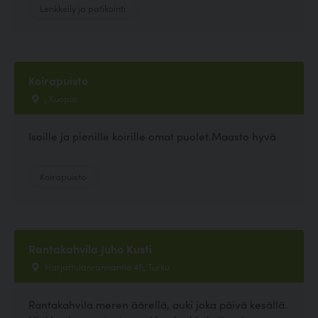
Lenkkeily ja patikointi
Koirapuisto
, Kuopio
Isoille ja pienille koirille omat puolet.Maasto hyvä
Koirapuisto
Rantakahvila Juho Kusti
Harjattulanrannantie 46, Turku
Rantakahvila meren äärellä, auki joka päivä kesällä.