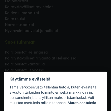
Eläinlääkärit
Koiraystävälliset ravintolat
Koirien uimapaikat
Koirakoulut
Harrastuspaikat
Hyvinvointipalvelut ja hoitolat
Suosituimmat
Koirapuistot Helsingissä
Koiraystävälliset ravaintolat Helsingissä
Koirapuistot Vantaalla
Koirapuistot Espoossa
Koirapuistot Turussa
Käytämme evästeitä
Eläinlääkäri Helsingissä
Koirapuistot Tampereella
Tämä verkkosivusto tallentaa tietoja, kuten evästeitä,
sivuston tärkeiden toimintojen sekä markkinoinnin,
personoinnin ja analytiikan mahdollistamiseksi. Voit
Linkit
muuttaa asetuksia milloin tahansa.
Muuta asetuksia