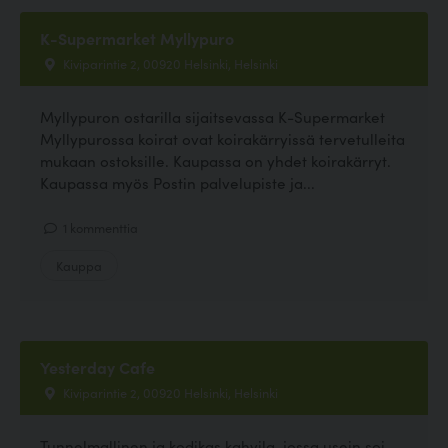
K-Supermarket Myllypuro
Kiviparintie 2, 00920 Helsinki, Helsinki
Myllypuron ostarilla sijaitsevassa K-Supermarket
Myllypurossa koirat ovat koirakärryissä tervetulleita
mukaan ostoksille. Kaupassa on yhdet koirakärryt.
Kaupassa myös Postin palvelupiste ja...
1 kommenttia
Kauppa
Yesterday Cafe
Kiviparintie 2, 00920 Helsinki, Helsinki
Tunnelmallinen ja kodikas kahvila, jossa usein soi