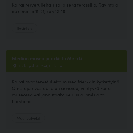
Koirat tervetulleita sisällä sekä terassilla. Ravintola
auki ma-la 11-21, sun 12-18
Ravintola
Median museo ja arkisto Merkki
Ludviginkatu 2-4, Helsinki
Koirat ovat tervetulleita museo Merkkiin kytkettyinä.
Omistajan vastuulla on arvioida, viihtyykö koira
museossa vai jännittääkö se uusia ihmisiä tai
tilanteita.
Muut palvelut