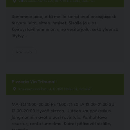
Vilhonvuorenkatu 7-9, 00500 Helsinki, Helsinki
Sanomme aina, että meille koirat ovat ensisijaisesti
tervetulleita, sitten ihmiset. Sisälle ja ulos.
Koiraystävillemme on aina vesitarjoilu, sekä yleensä
löytyy...
Ravintola
Pizzeria Via Tribunali
Kruunuvuorenkatu 4, 00160 Helsinki, Helsinki
MA-TO 11:00-20:30 PE 11:00-21:30 LA 12:00-21:30 SU
12:00-20:00 Hyvää pizzaa. Uuteen kauppakeskus
Jungmanniin avattu uusi ravintola. Vanhahtava
sisustus, rento tunnelma. Koirat pääsevät sisälle,
terassia...