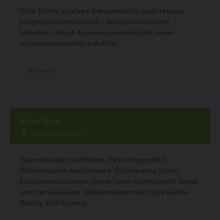
Café Skatta sijaitsee Katajanokalla uudistetussa
Jungmann kiinteistössä – koiraystävälliseen
kahvilaan käynti Kruunuvuorenkadulta aivan
raitiovaunupysäkin kohdilta!
Ravintola
Alava Shop
Tunturintie 16, Kolari
Suomalaisten tuotteiden lifestylemyymälä
Äkäslompolon keskustassa. Sijaitsemme Jounin
Kauppakeskuksessa, jonne hyvin käyttäytyvät koirat
ovat tervetulleita. Valikoimassamme myös koirille
Woolly Wolf koirien...