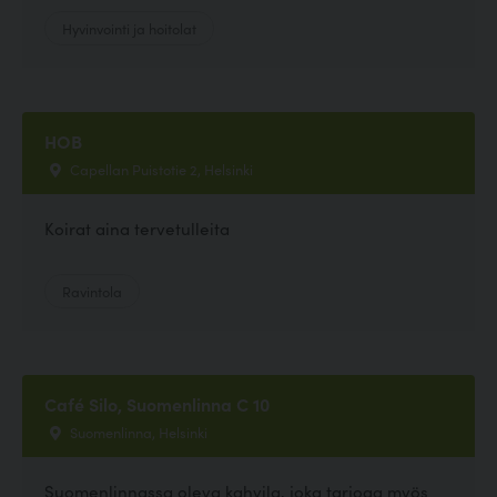
Hyvinvointi ja hoitolat
HOB
Capellan Puistotie 2, Helsinki
Koirat aina tervetulleita
Ravintola
Café Silo, Suomenlinna C 10
Suomenlinna, Helsinki
Suomenlinnassa oleva kahvila, joka tarjoaa myös