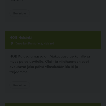
Ravintola
HOB Helsinki
Capellan Puistotie 2, Helsinki
HOB Kalasatamassa on Mukavuusalue koirille ja
myös palvelusväelle. Olut- ja viinihuoneen ovet
avautuvat joka päivä viimeistään klo 15 ja
tarjoamme...
Ravintola