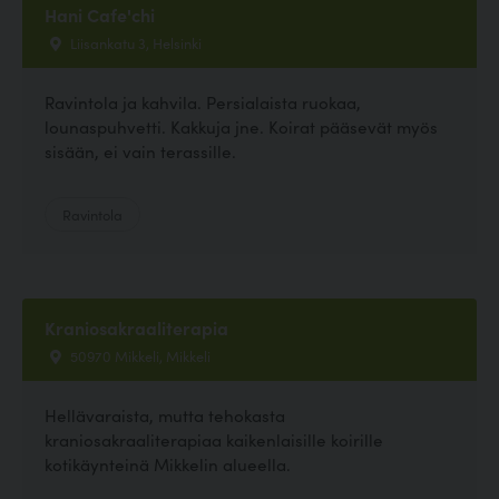
Hani Cafe'chi
Liisankatu 3, Helsinki
Ravintola ja kahvila. Persialaista ruokaa,
lounaspuhvetti. Kakkuja jne. Koirat pääsevät myös
sisään, ei vain terassille.
Ravintola
Kraniosakraaliterapia
50970 Mikkeli, Mikkeli
Hellävaraista, mutta tehokasta
kraniosakraaliterapiaa kaikenlaisille koirille
kotikäynteinä Mikkelin alueella.