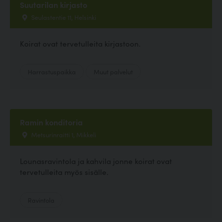
Suutarilan kirjasto
Seulastentie 11, Helsinki
Koirat ovat tervetulleita kirjastoon.
Harrastuspaikka
Muut palvelut
Ramin konditoria
Metsurinraitti 1, Mikkeli
Lounasravintola ja kahvila jonne koirat ovat
tervetulleita myös sisälle.
Ravintola