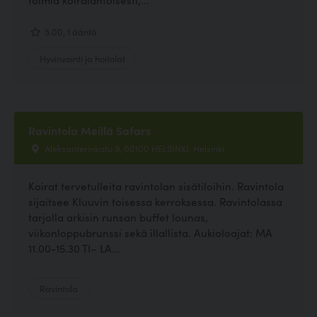
5.00, 1 ääntä
Hyvinvointi ja hoitolat
Ravintola Meillä Safars
Aleksanterinkatu 9, 00100 HELSINKI, Helsinki
Koirat tervetulleita ravintolan sisätiloihin. Ravintola
sijaitsee Kluuvin toisessa kerroksessa. Ravintolassa
tarjolla arkisin runsan buffet lounas,
viikonloppubrunssi sekä illallista. Aukioloajat: MA
11.00-15.30 TI– LA...
Ravintola