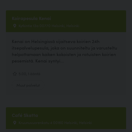
Koirapesula Kenai
Kytkintie 13a 00770 Helsinki, Helsinki
Kenai on Helsingissä sijaitseva koirien 24h
itsepalvelupesula, joka on suunniteltu ja varusteltu
helpottamaan kaiken kokoisten ja rotuisten koirien
pesemistä. Kenai syntyi...
5.00, 1 ääntä
Muut palvelut
Café Skatta
Kruunuvuorenkatu 4 00160 Helsinki, Helsinki