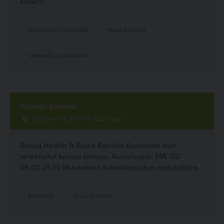
kaverit...
Hyvinvointi ja hoitolat
Muut palvelut
Lenkkeily ja patikointi
Kahvila Kaarna
Kuntoraitti 2, 91670 Rokua, Vaala
Rokua Health & Spa:n Kahvila Kaarnaan olet
tervetullut koirasi kanssa. Aukioloajat: MA-SU
09.00-21.30 Muutokset aukioloaikoihin mahdollisia.
Ravintola
Muut palvelut