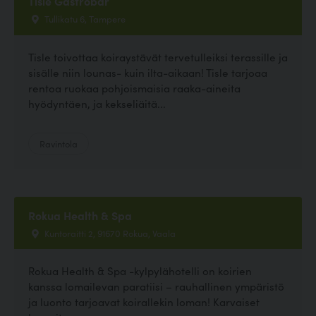
Tisle Gastrobar
Tullikatu 6, Tampere
Tisle toivottaa koiraystävät tervetulleiksi terassille ja
sisälle niin lounas- kuin ilta-aikaan! Tisle tarjoaa
rentoa ruokaa pohjoismaisia raaka-aineita
hyödyntäen, ja kekseliäitä...
Ravintola
Rokua Health & Spa
Kuntoraitti 2, 91670 Rokua, Vaala
Rokua Health & Spa -kylpylähotelli on koirien
kanssa lomailevan paratiisi – rauhallinen ympäristö
ja luonto tarjoavat koirallekin loman! Karvaiset