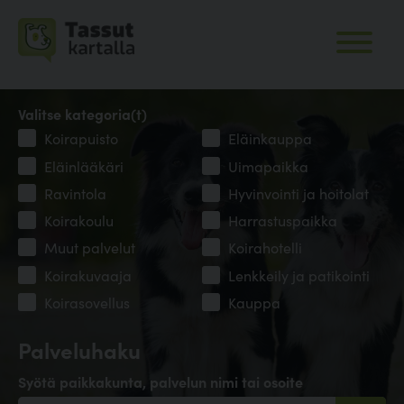
Valitse kategoria(t)
Koirapuisto
Eläinkauppa
Eläinlääkäri
Uimapaikka
Ravintola
Hyvinvointi ja hoitolat
Koirakoulu
Harrastuspaikka
Muut palvelut
Koirahotelli
Koirakuvaaja
Lenkkeily ja patikointi
Koirasovellus
Kauppa
Palveluhaku
Syötä paikkakunta, palvelun nimi tai osoite