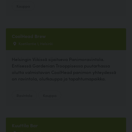
Kauppa
CoolHead Brew
Koetilantie 1, Helsinki
Helsingin Viikissä sijaitseva Panimoravintola.
Entisessä Gardenian Trooppisessa puutarhassa
olutta valmistavan CoolHead panimon yhteydessä
on ravintola, olutkauppa ja tapahtumapaikka.
Ravintola
Kauppa
Kuuttila Bar