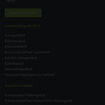
Evästeasetukset
Lemmikkipalvelut
Koirapuistot
Eläinkaupat
Eläinlääkärit
Koiraystävälliset ravintolat
Koirien uimapaikat
Koirakoulut
Harrastuspaikat
Hyvinvointipalvelut ja hoitolat
Suosituimmat
Koirapuistot Helsingissä
Koiraystävälliset ravaintolat Helsingissä