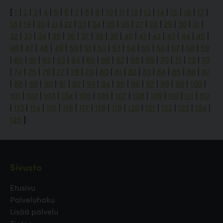
[
1
|
2
|
3
|
4
|
5
|
6
|
7
|
8
|
9
|
10
|
11
|
12
|
13
|
14
|
15
|
16
|
17
|
18
|
19
|
20
|
21
|
22
|
23
|
24
|
25
|
26
|
27
|
28
|
29
|
30
|
31
|
32
|
33
|
34
|
35
|
36
|
37
|
38
|
39
|
40
|
41
|
42
|
43
|
44
|
45
|
46
|
47
|
48
|
49
|
50
|
51
|
52
|
53
|
54
|
55
|
56
|
57
|
58
|
59
|
60
|
61
|
62
|
63
|
64
|
65
|
66
|
67
|
68
|
69
|
70
|
71
|
72
|
73
|
74
|
75
|
76
|
77
|
78
|
79
|
80
|
81
|
82
|
83
|
84
|
85
|
86
|
87
|
88
|
89
|
90
|
91
|
92
|
93
|
94
|
95
|
96
|
97
|
98
|
99
|
100
|
101
|
102
|
103
|
104
|
105
|
106
|
107
|
108
|
109
|
110
|
111
|
112
|
113
|
114
|
115
|
116
|
117
|
118
|
119
|
120
|
121
|
122
|
123
|
124
|
125
]
Sivusto
Etusivu
Palveluhaku
Lisää palvelu
Tietoa