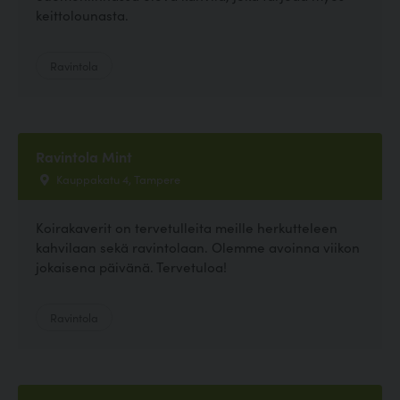
keittolounasta.
Ravintola
Ravintola Mint
Kauppakatu 4, Tampere
Koirakaverit on tervetulleita meille herkutteleen
kahvilaan sekä ravintolaan. Olemme avoinna viikon
jokaisena päivänä. Tervetuloa!
Ravintola