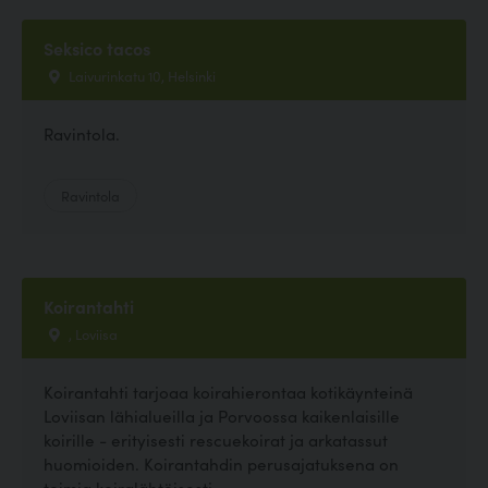
Seksico tacos
Laivurinkatu 10, Helsinki
Ravintola.
Ravintola
Koirantahti
, Loviisa
Koirantahti tarjoaa koirahierontaa kotikäynteinä
Loviisan lähialueilla ja Porvoossa kaikenlaisille
koirille - erityisesti rescuekoirat ja arkatassut
huomioiden. Koirantahdin perusajatuksena on
toimia koiralähtöisesti,...