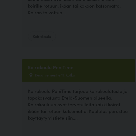
koirille rotuun, ikään tai kokoon katsomatta.
Koiran toivottua...
Koirakoulu
Koirakoulu PeniTime
Kesäniementie 11, Kotka
Koirakoulu PeniTime tarjoaa koirakoulutusta ja
tapakasvatusta Etelä-Suomen alueella.
Koirakouluun ovat tervetulleita kaikki koirat
ikään tai rotuun katsomatta. Koulutus perustuu
käyttäytymistieteisiin,...