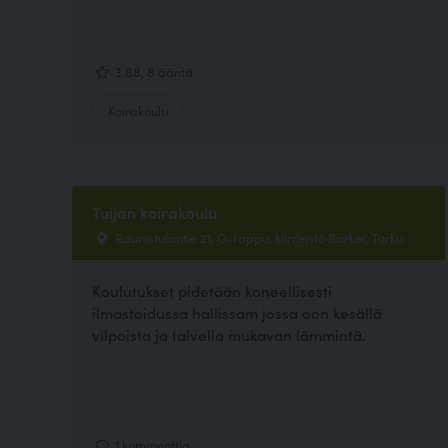
3.88, 8 ääntä
Koirakoulu
Tuijan koirakoulu
Raunistulantie 21, O-rappu, kiinteistö Barker, Turku
Koulutukset pidetään koneellisesti
ilmastoidussa hallissam jossa oon kesällä
vilpoista ja talvella mukavan lämmintä.
1 kommenttia