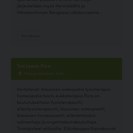
järjestetään myös Hyvinkäällä ja
Hämeenlinnan Rengossa ulkokursseina...
Koirakoulu
Tmi Leena Piira
Turku ja lähiseutu, Turku
Hoitotavat: klassinen osteopatia fysioterapia
homeopatia bach-kukkaterapia Piira on
koulutukseltaan fysioterapeutti,
eläinfysioterapeutti, klassinen osteopaatti,
klassinen homeopaatti, elämäntaidon
valmentaja ja ongelmakoirakouluttaja.
Toimipisteet eläimille: Eläinkauppa Karvakorvat