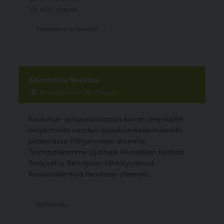
5.00, 1 ääntä
Hyvinvointi ja hoitolat
Koirakoulu NouHau
Kettusaarentie 38, Ilmajoki
Koulutus- ja kasvatusapua koiran omistajille
neljäntoista vuoden opaskoirakokemuksella
pääasiassa Pohjanmaan alueella.
Toimipaikkamme sijaitsee Munakkan kylässä
Ilmajoella, Seinäjoen läheisyydessä.
Koulutuskertoja tarvitaan yleensä...
Koirakoulu