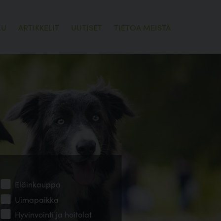
LU
ARTIKKELIT
UUTISET
TIETOA MEISTÄ
Eläinkauppa
Uimapaikka
Hyvinvointi ja hoitolat