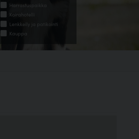
Harrastuspaikka
Koirahotelli
Lenkkeily ja patikointi
Kauppa