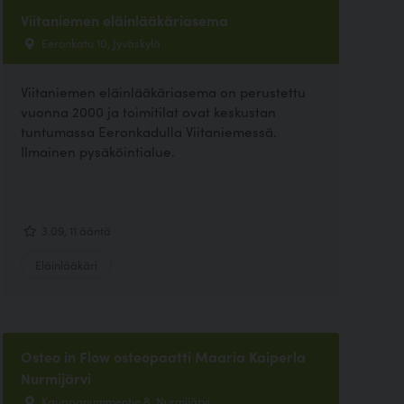
Viitaniemen eläinlääkäriasema
Eeronkatu 10, Jyväskylä
Viitaniemen eläinlääkäriasema on perustettu
vuonna 2000 ja toimitilat ovat keskustan
tuntumassa Eeronkadulla Viitaniemessä.
Ilmainen pysäköintialue.
3.09, 11 ääntä
Eläinlääkäri
Osteo in Flow osteopaatti Maaria Kaiperla
Nurmijärvi
Kauppanummentie 8, Nurmijärvi