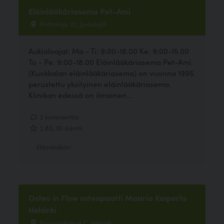
Eläinlääkäriasema Pet-Ami
Polttolinja 27, Jyväskylä
Aukioloajat: Ma - Ti: 9:00-18.00 Ke: 9:00-15.00
To - Pe: 9:00-18.00 Eläinlääkäriasema Pet-Ami
(Kuokkalan eläinlääkäriasema) on vuonna 1995
perustettu yksityinen eläinlääkäriasema.
Klinikan edessä on ilmainen...
2 kommenttia
2.83, 30 ääntä
Eläinlääkäri
Osteo in Flow osteopaatti Maaria Kaiperla
Helsinki
Kasarmikatu 4 C, Helsinki