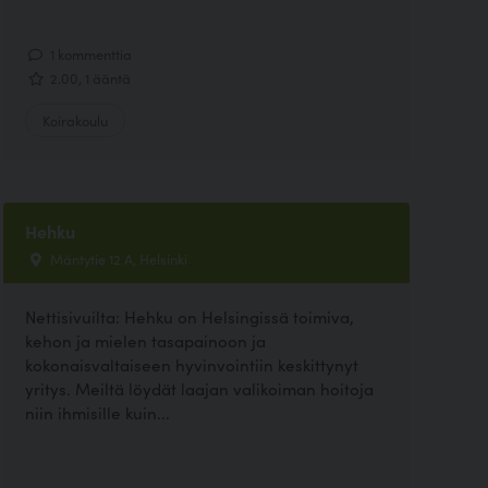
1 kommenttia
2.00, 1 ääntä
Koirakoulu
Hehku
Mäntytie 12 A, Helsinki
Nettisivuilta: Hehku on Helsingissä toimiva,
kehon ja mielen tasapainoon ja
kokonaisvaltaiseen hyvinvointiin keskittynyt
yritys. Meiltä löydät laajan valikoiman hoitoja
niin ihmisille kuin...