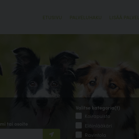
ETUSIVU
PALVELUHAKU
LISÄÄ PALVE
Valitse kategoria(t)
Koirapuisto
mi tai osoite
Eläinlääkäri
Ravintola