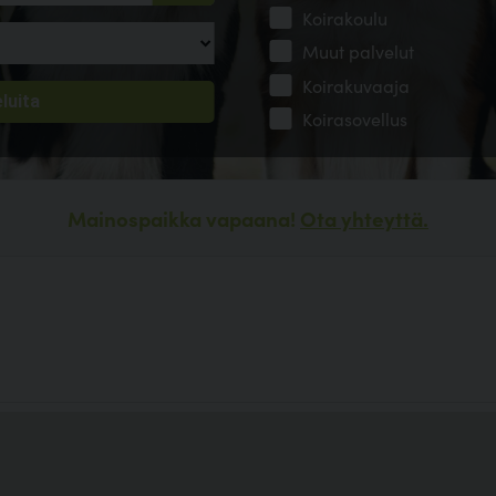
Koirakoulu
Muut palvelut
Koirakuvaaja
Koirasovellus
Mainospaikka vapaana!
Ota yhteyttä.