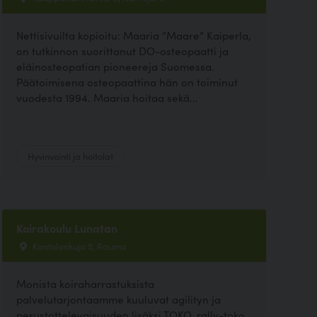
Nettisivuilta kopioitu: Maaria ”Maare” Kaiperla,
on tutkinnon suorittanut DO-osteopaatti ja
eläinosteopatian pioneereja Suomessa.
Päätoimisena osteopaattina hän on toiminut
vuodesta 1994. Maaria hoitaa sekä...
Hyvinvointi ja hoitolat
Koirakoulu Lunatan
Kantolankuja 5, Rauma
Monista koiraharrastuksista
palvelutarjontaamme kuuluvat agilityn ja
perustottelevaisuuden lisäksi TOKO, rally-toko,