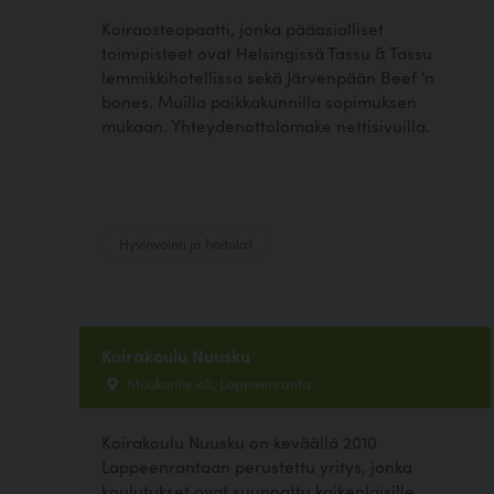
Koiraosteopaatti, jonka pääasialliset
toimipisteet ovat Helsingissä Tassu & Tassu
lemmikkihotellissa sekä Järvenpään Beef 'n
bones. Muilla paikkakunnilla sopimuksen
mukaan. Yhteydenottolomake nettisivuilla.
Hyvinvointi ja hoitolat
Koirakoulu Nuusku
Muukontie 40, Lappeenranta
Koirakoulu Nuusku on keväällä 2010
Lappeenrantaan perustettu yritys, jonka
koulutukset ovat suunnattu kaikenlaisille