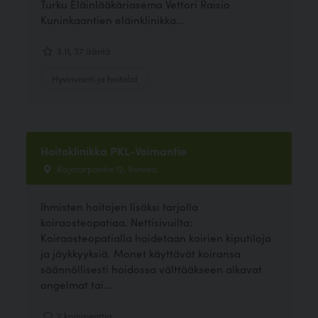
Turku Eläinlääkäriasema Vettori Raisio
Kuninkaantien eläinklinikka...
3.11, 37 ääntä
Hyvinvointi ja hoitolat
Hoitoklinikka PKL-Voimantie
Rajatorpantie 12, Vantaa
Ihmisten hoitojen lisäksi tarjolla
koiraosteopatiaa. Nettisivuilta:
Koiraosteopatialla hoidetaan koirien kiputiloja
ja jäykkyyksiä. Monet käyttävät koiransa
säännöllisesti hoidossa välttääkseen alkavat
ongelmat tai...
2 kommenttia