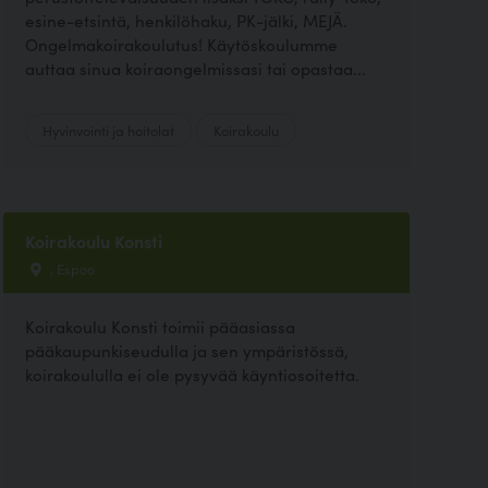
esine-etsintä, henkilöhaku, PK-jälki, MEJÄ.
Ongelmakoirakoulutus! Käytöskoulumme
auttaa sinua koiraongelmissasi tai opastaa...
Hyvinvointi ja hoitolat
Koirakoulu
Koirakoulu Konsti
, Espoo
Koirakoulu Konsti toimii pääasiassa
pääkaupunkiseudulla ja sen ympäristössä,
koirakoululla ei ole pysyvää käyntiosoitetta.