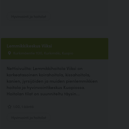
Hyvinvointi ja hoitolat
Lemmikkikeskus Viiksi
Kurkimäentie 1130, Kurkimäki, Kuopio
Nettisivuilta: Lemmikkihoitola Viiksi on
korkeatasoinen koirahoitola, kissahoitola,
kanien, jyrsijöiden ja muiden pienlemmikkien
hoitola ja hyvinvointikeskus Kuopiossa.
Hoitolan tilat on suunniteltu täysin...
1.00, 1 ääntä
Hyvinvointi ja hoitolat