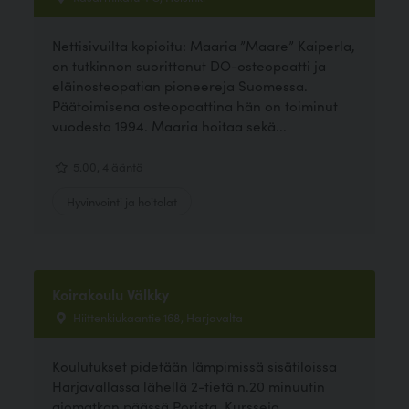
Nettisivuilta kopioitu: Maaria ”Maare” Kaiperla,
on tutkinnon suorittanut DO-osteopaatti ja
eläinosteopatian pioneereja Suomessa.
Päätoimisena osteopaattina hän on toiminut
vuodesta 1994. Maaria hoitaa sekä...
5.00, 4 ääntä
Hyvinvointi ja hoitolat
Koirakoulu Välkky
Hiittenkiukaantie 168, Harjavalta
Koulutukset pidetään lämpimissä sisätiloissa
Harjavallassa lähellä 2-tietä n.20 minuutin
ajomatkan päässä Porista. Kursseja