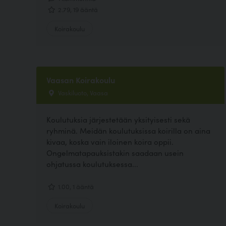
2.79, 19 ääntä
Koirakoulu
Vaasan Koirakoulu
Vaskiluoto, Vaasa
Koulutuksia järjestetään yksityisesti sekä
ryhminä. Meidän koulutuksissa koirilla on aina
kivaa, koska vain iloinen koira oppii.
Ongelmatapauksistakin saadaan usein
ohjatussa koulutuksessa...
1.00, 1 ääntä
Koirakoulu