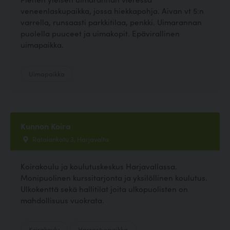
veneenlaskupaikka, jossa hiekkapohja. Aivan vt 5:n
varrella, runsaasti parkkitilaa, penkki. Uimarannan
puolella puuceet ja uimakopit. Epävirallinen
uimapaikka.
Uimapaikka
Kunnon Koira
Ratalankatu 3, Harjavalta
Koirakoulu ja koulutuskeskus Harjavallassa.
Monipuolinen kurssitarjonta ja yksilöllinen koulutus.
Ulkokenttä sekä hallitilat joita ulkopuolisten on
mahdollisuus vuokrata.
Koirakoulu
Harrastuspaikka