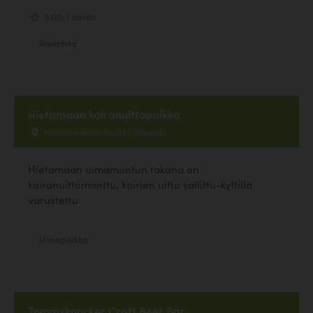
5.00, 1 ääntä
Ravintola
Hietamaan koiranuittopaikka
Hietamaantie, Ruukki, Siikajoki
Hietamaan uimamontun takana on
koiranuittomonttu, koirien uitto sallittu-kyltillä
varustettu
Uimapaikka
Tommyknocker Craft Beer Bar