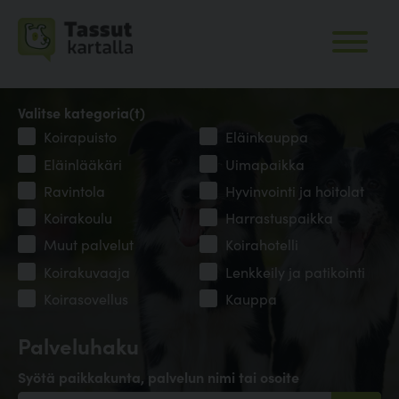
Valitse kategoria(t)
Koirapuisto
Eläinkauppa
Eläinlääkäri
Uimapaikka
Ravintola
Hyvinvointi ja hoitolat
Koirakoulu
Harrastuspaikka
Muut palvelut
Koirahotelli
Koirakuvaaja
Lenkkeily ja patikointi
Koirasovellus
Kauppa
Palveluhaku
Syötä paikkakunta, palvelun nimi tai osoite