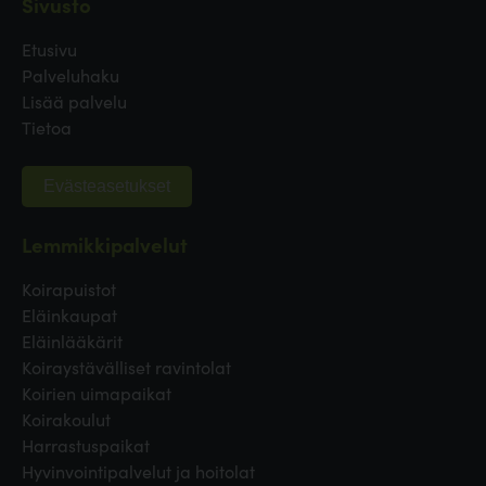
Sivusto
Etusivu
Palveluhaku
Lisää palvelu
Tietoa
Evästeasetukset
Lemmikkipalvelut
Koirapuistot
Eläinkaupat
Eläinlääkärit
Koiraystävälliset ravintolat
Koirien uimapaikat
Koirakoulut
Harrastuspaikat
Hyvinvointipalvelut ja hoitolat