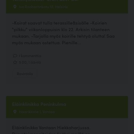
Iso Roobertinkatu 13, Helsinki
-Koirat saavat tulla terassille&sisälle -Koirien
"pilkku" viikonloppuisin klo 22. Arkisin tilanteen
mukaan. -Tarjolla myös koirille tehtyä olutta! Saa
myös mukaan ostettua. Pienille...
1 kommenttia
5.00, 1 ääntä
Ravintola
Eläinklinikka Peninkulma
Haarikkotie 1, Vantaa
Eläinklinikka Vantaan Hiekkaharjussa.
Perustoimenpiteiden lisäksi meillä on