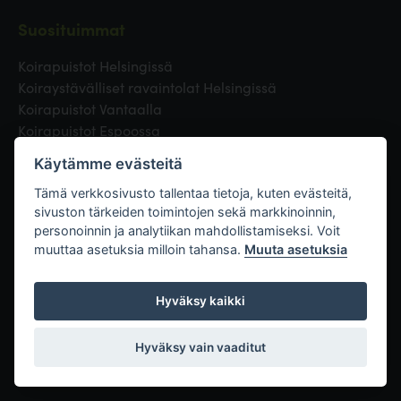
Suosituimmat
Koirapuistot Helsingissä
Koiraystävälliset ravaintolat Helsingissä
Koirapuistot Vantaalla
Koirapuistot Espoossa
Koirapuistot Turussa
Käytämme evästeitä
Eläinlääkäri Helsingissä
Koirapuistot Tampereella
Tämä verkkosivusto tallentaa tietoja, kuten evästeitä,
sivuston tärkeiden toimintojen sekä markkinoinnin,
personoinnin ja analytiikan mahdollistamiseksi. Voit
Linkit
muuttaa asetuksia milloin tahansa.
Muuta asetuksia
Hyväksy kaikki
Hyväksy vain vaaditut