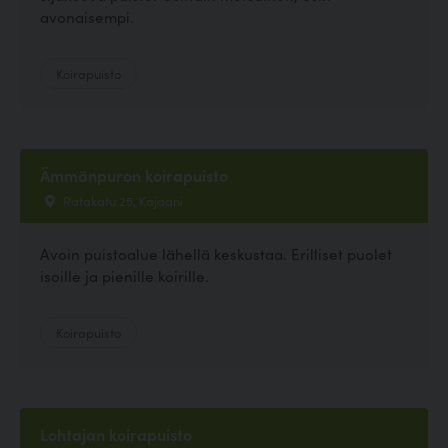
avonaisempi.
Koirapuisto
Ämmänpuron koirapuisto
Ratakatu 25, Kajaani
Avoin puistoalue lähellä keskustaa. Erilliset puolet
isoille ja pienille koirille.
Koirapuisto
Lohtajan koirapuisto