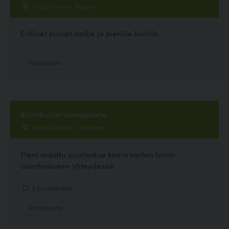
Sokajärventie, Kajaani
Erilliset puolet isoille ja pienille koirille.
Koirapuisto
Katinkullan koirapuisto
Katinkullantie 7, Sotkamo
Pieni aidattu puistoalue koiria varten loma-
asuntoalueen yhteydessä.
2 kommenttia
Koirapuisto