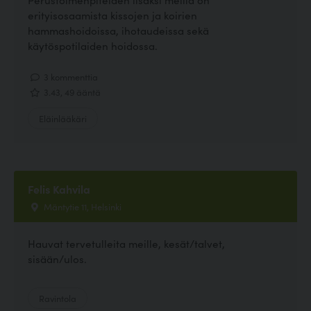
erityisosaamista kissojen ja koirien
hammashoidoissa, ihotaudeissa sekä
käytöspotilaiden hoidossa.
3 kommenttia
3.43, 49 ääntä
Eläinlääkäri
Felis Kahvila
Mäntytie 11, Helsinki
Hauvat tervetulleita meille, kesät/talvet,
sisään/ulos.
Ravintola