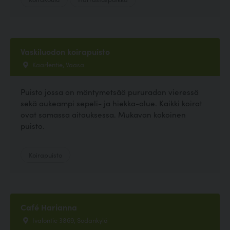
Vaskiluodon koirapuisto
Kaarlentie, Vaasa
Puisto jossa on mäntymetsää pururadan vieressä
sekä aukeampi sepeli- ja hiekka-alue. Kaikki koirat
ovat samassa aitauksessa. Mukavan kokoinen
puisto.
Koirapuisto
Café Harianna
Ivalontie 3869, Sodankylä