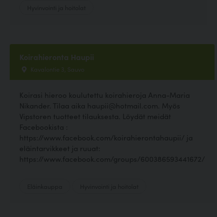
Hyvinvointi ja hoitolat
Koirahieronta Haupii
Kavalontie 3, Sauvo
Koirasi hieroo koulutettu koirahieroja Anna-Maria
Nikander. Tilaa aika haupii@hotmail.com. Myös
Vipstoren tuotteet tilauksesta. Löydät meidät
Facebookista :
https://www.facebook.com/koirahierontahaupii/ ja
eläintarvikkeet ja ruuat:
https://www.facebook.com/groups/600386593441672/
Eläinkauppa
Hyvinvointi ja hoitolat