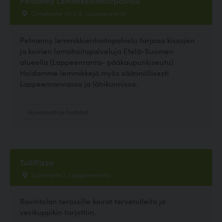
Petnanny Lemmikkienhoitpalvelu
Onnelantie 40 a 8, Lappeenranta
Petnanny lemmikkienhoitopalvelu tarjoaa kissojen
ja koirien lomahoitopalveluja Etelä-Suomen
alueella (Lappeenranta- pääkaupunkiseutu)
Hoidamme lemmikkejä myös säännöllisesti
Lappeenrannassa ja lähikunnissa.
Hyvinvointi ja hoitolat
TulliPizza
Satamatie 3, Lappeenranta
Ravintolan terassille koirat tervetulleita ja
vesikuppikin tarjottiin.