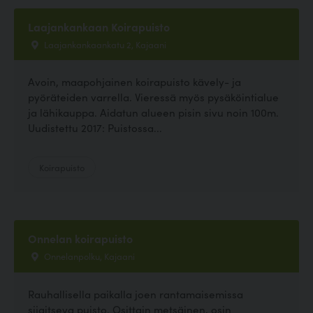
Laajankankaan Koirapuisto
Laajankankaankatu 2, Kajaani
Avoin, maapohjainen koirapuisto kävely- ja
pyöräteiden varrella. Vieressä myös pysäköintialue
ja lähikauppa. Aidatun alueen pisin sivu noin 100m.
Uudistettu 2017: Puistossa...
Koirapuisto
Onnelan koirapuisto
Onnelanpolku, Kajaani
Rauhallisella paikalla joen rantamaisemissa
sijaitseva puisto. Osittain metsäinen, osin