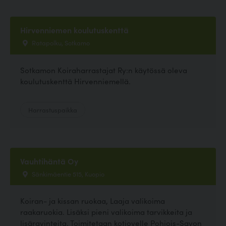
Hirvenniemen koulutuskenttä
Ratapolku, Sotkamo
Sotkamon Koiraharrastajat Ry:n käytössä oleva
koulutuskenttä Hirvenniemellä.
Harrastuspaikka
Vauhtihäntä Oy
Sänkimäentie 515, Kuopio
Koiran- ja kissan ruokaa, Laaja valikoima
raakaruokia. Lisäksi pieni valikoima tarvikkeita ja
lisäravinteita. Toimitetaan kotiovelle Pohjois-Savon