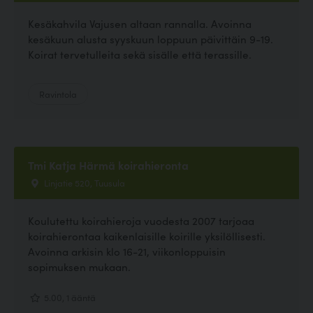
Kesäkahvila Vajusen altaan rannalla. Avoinna
kesäkuun alusta syyskuun loppuun päivittäin 9-19.
Koirat tervetulleita sekä sisälle että terassille.
Ravintola
Tmi Katja Härmä koirahieronta
Linjatie 520, Tuusula
Koulutettu koirahieroja vuodesta 2007 tarjoaa
koirahierontaa kaikenlaisille koirille yksilöllisesti.
Avoinna arkisin klo 16-21, viikonloppuisin
sopimuksen mukaan.
5.00, 1 ääntä