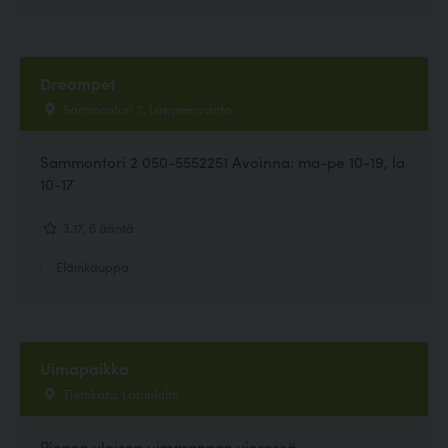
Dreampet
Sammontori 2, Lappeenranta
Sammontori 2 050-5552251 Avoinna: ma-pe 10-19, la
10-17
3.17, 6 ääntä
Eläinkauppa
Uimapaikka
Tietokatu, Lapinlahti
Pienen yleisen uimarannan vieressä