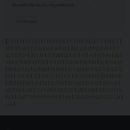
alueella tai nouto myymälästä...
Eläinkauppa
[
1
|
2
|
3
|
4
|
5
|
6
|
7
|
8
|
9
|
10
|
11
|
12
|
13
|
14
|
15
|
16
|
17
|
18
|
19
|
20
|
21
|
22
|
23
|
24
|
25
|
26
|
27
|
28
|
29
|
30
|
31
|
32
|
33
|
34
|
35
|
36
|
37
|
38
|
39
|
40
|
41
|
42
|
43
|
44
|
45
|
46
|
47
|
48
|
49
|
50
|
51
|
52
|
53
|
54
|
55
|
56
|
57
|
58
|
59
|
60
|
61
|
62
|
63
|
64
|
65
|
66
|
67
|
68
|
69
|
70
|
71
|
72
|
73
|
74
|
75
|
76
|
77
|
78
|
79
|
80
|
81
|
82
|
83
|
84
|
85
|
86
|
87
|
88
|
89
|
90
|
91
|
92
|
93
|
94
|
95
|
96
|
97
|
98
|
99
|
100
|
101
|
102
|
103
|
104
|
105
|
106
|
107
|
108
|
109
|
110
|
111
|
112
|
113
|
114
|
115
|
116
|
117
|
118
|
119
|
120
|
121
|
122
|
123
|
124
|
125
]