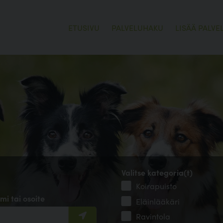
ETUSIVU
PALVELUHAKU
LISÄÄ PALVE
Valitse kategoria(t)
Koirapuisto
mi tai osoite
Eläinlääkäri
Ravintola