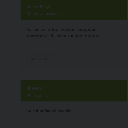
Koirakärryt
Rita-aukiontie 2, Oulu
Koiran voi ottaa mukaan kauppaan
koirakärryssä, jonka kauppa tarjoaa
Muut palvelut
Biltema
, Kaarina
Koirat pääsevät sisälle.