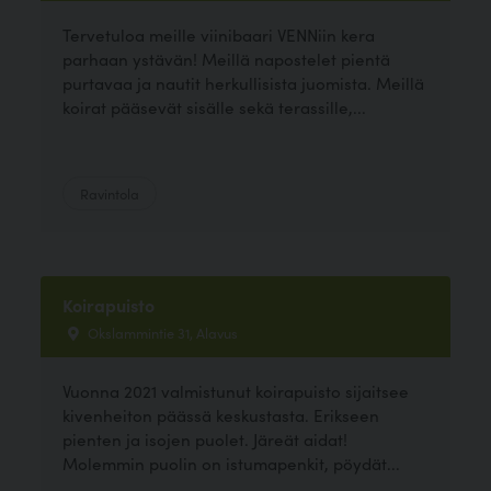
Tervetuloa meille viinibaari VENNiin kera
parhaan ystävän! Meillä napostelet pientä
purtavaa ja nautit herkullisista juomista. Meillä
koirat pääsevät sisälle sekä terassille,...
Ravintola
Koirapuisto
Okslammintie 31, Alavus
Vuonna 2021 valmistunut koirapuisto sijaitsee
kivenheiton päässä keskustasta. Erikseen
pienten ja isojen puolet. Järeät aidat!
Molemmin puolin on istumapenkit, pöydät...