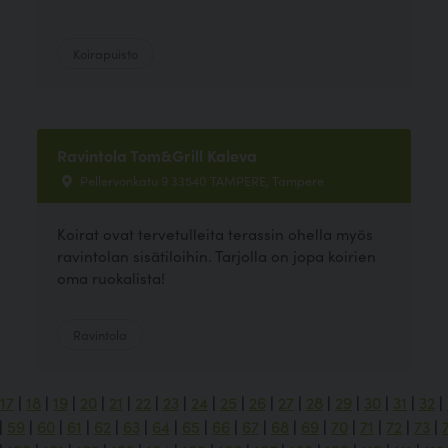
Koirapuisto
Ravintola Tom&Grill Kaleva
Pellervonkatu 9 33540 TAMPERE, Tampere
Koirat ovat tervetulleita terassin ohella myös
ravintolan sisätiloihin. Tarjolla on jopa koirien
oma ruokalista!
Ravintola
17
|
18
|
19
|
20
|
21
|
22
|
23
|
24
|
25
|
26
|
27
|
28
|
29
|
30
|
31
|
32
|
|
59
|
60
|
61
|
62
|
63
|
64
|
65
|
66
|
67
|
68
|
69
|
70
|
71
|
72
|
73
|