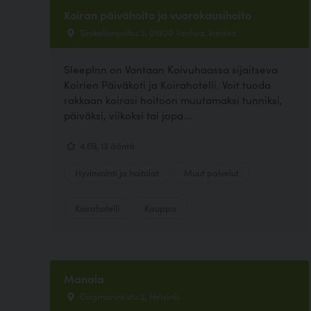
Koiran päivähoito ja vuorokausihoito
Sinikellonpolku 3, 01300 Vantaa, Vantaa
SleepInn on Vantaan Koivuhaassa sijaitseva
Koirien Päiväkoti ja Koirahotelli. Voit tuoda
rakkaan koirasi hoitoon muutamaksi tunniksi,
päiväksi, viikoksi tai jopa...
4.69, 13 ääntä
Hyvinvointi ja hoitolat
Muut palvelut
Koirahotelli
Kauppa
Manala
Dagmarinkatu 2, Helsinki