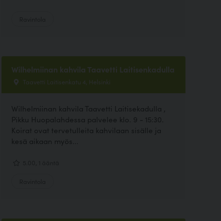
Ravintola
Wilhelmiinan kahvila Taavetti Laitisenkadulla
Taavetti Laitisenkatu 4, Helsinki
Wilhelmiinan kahvila Taavetti Laitisekadulla ,
Pikku Huopalahdessa palvelee klo. 9 - 15:30.
Koirat ovat tervetulleita kahvilaan sisälle ja
kesä aikaan myös...
5.00, 1 ääntä
Ravintola