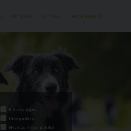
LU
ARTIKKELIT
UUTISET
TIETOA MEISTÄ
Eläinkauppa
Uimapaikka
Hyvinvointi ja hoitolat