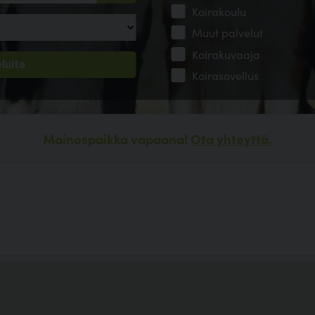
Koirakoulu
Muut palvelut
Koirakuvaaja
Koirasovellus
Mainospaikka vapaana!
Ota yhteyttä.