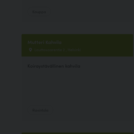
Kauppa
Mutteri Kahvila
Lauttasaarentie 2 , Helsinki
Koiraystävällinen kahvila
Ravintola