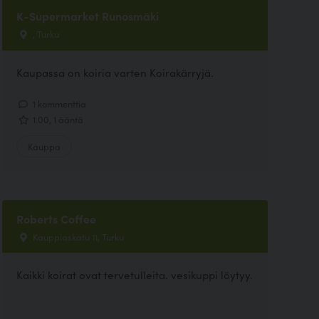
K-Supermarket Runosmäki
, Turku
Kaupassa on koiria varten Koirakärryjä.
1 kommenttia
1.00, 1 ääntä
Kauppa
Roberts Coffee
Kauppiaskatu 11, Turku
Kaikki koirat ovat tervetulleita. vesikuppi löytyy.