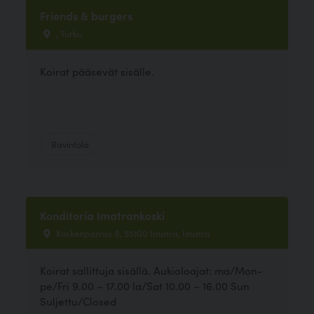
Friends & burgers
, Turku
Koirat pääsevät sisälle.
Ravintola
Konditoria Imatrankoski
Koskenparras 8, 55100 Imatra, Imatra
Koirat sallittuja sisällä. Aukioloajat: ma/Mon-
pe/Fri 9.00 – 17.00 la/Sat 10.00 – 16.00 Sun
Suljettu/Closed