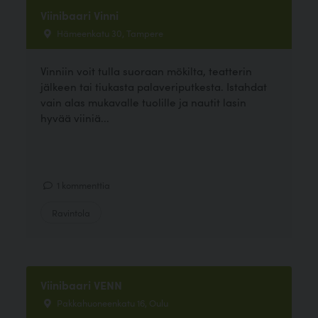
Viinibaari Vinni
Hämeenkatu 30, Tampere
Vinniin voit tulla suoraan mökilta, teatterin
jälkeen tai tiukasta palaveriputkesta. Istahdat
vain alas mukavalle tuolille ja nautit lasin
hyvää viiniä...
1 kommenttia
Ravintola
Viinibaari VENN
Pakkahuoneenkatu 16, Oulu