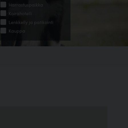
Harrastuspaikka
Koirahotelli
Lenkkeily ja patikointi
Kauppa