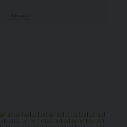
Koirapuisto
33
|
34
|
35
|
36
|
37
|
38
|
39
|
40
|
41
|
42
|
43
|
44
|
45
|
74
|
75
|
76
|
77
|
78
|
79
|
80
|
81
|
82
|
83
|
84
|
85
|
86
|