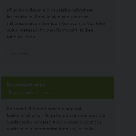
Miun Kahvila on eläinsuojeluyhdistyksen
kissakahvila. Kahvila sijaitsee upeassa
miljöössä aivan Saimaan Kanavan ja Mustolan
sulun vieressä. Itäinen Rantaraitti kulkee
läheltä, joten...
Ravintola
Koirametsä aimo
pöyhöläntie 15, Keuruu
Koirametsä Aimon palvelut sopivat
kaikenlaisille koirille ja heidän perheilleen. Voit
vuokrata Koirametsä Aimon omaan käyttöösi
yhdeksi tai useammaksi tunniksi, ja siellä...