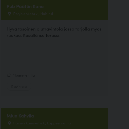
Pub Päätön Kana
Pohjolankatu 2 , Helsinki
Hyvä tasoinen olutravintola jossa tarjolla myös
ruokaa. Kesällä iso terassi.
1 kommenttia
Ravintola
Miun Kahvila
Itäinen Kanavatie 6, Lappeenranta