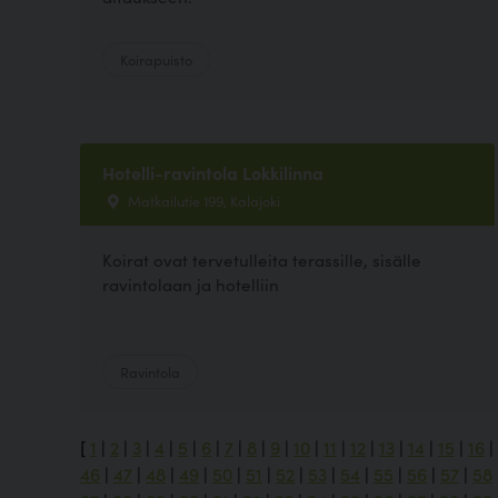
Koirapuisto
Hotelli-ravintola Lokkilinna
Matkailutie 199, Kalajoki
Koirat ovat tervetulleita terassille, sisälle
ravintolaan ja hotelliin
Ravintola
[
1
|
2
|
3
|
4
|
5
|
6
|
7
|
8
|
9
|
10
|
11
|
12
|
13
|
14
|
15
|
16
|
46
|
47
|
48
|
49
|
50
|
51
|
52
|
53
|
54
|
55
|
56
|
57
|
58