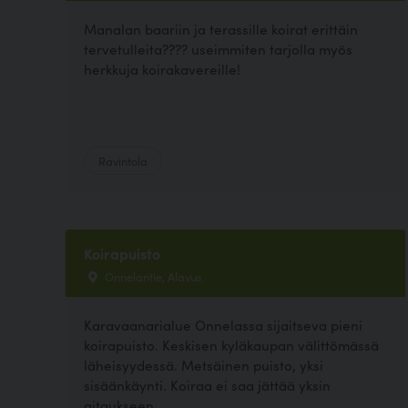
Manalan baariin ja terassille koirat erittäin
tervetulleita???? useimmiten tarjolla myös
herkkuja koirakavereille!
Ravintola
Koirapuisto
Onnelantie, Alavus
Karavaanarialue Onnelassa sijaitseva pieni
koirapuisto. Keskisen kyläkaupan välittömässä
läheisyydessä. Metsäinen puisto, yksi
sisäänkäynti. Koiraa ei saa jättää yksin
aitaukseen.