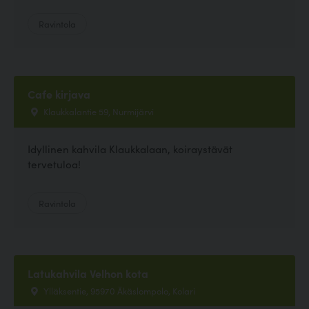
Ravintola
Cafe kirjava
Klaukkalantie 59, Nurmijärvi
Idyllinen kahvila Klaukkalaan, koiraystävät
tervetuloa!
Ravintola
Latukahvila Velhon kota
Ylläksentie, 95970 Äkäslompolo, Kolari