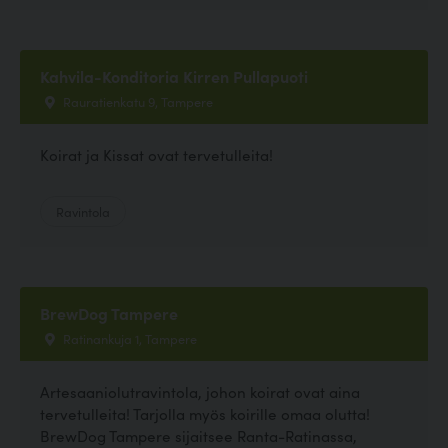
Kahvila-Konditoria Kirren Pullapuoti
Rauratienkatu 9, Tampere
Koirat ja Kissat ovat tervetulleita!
Ravintola
BrewDog Tampere
Ratinankuja 1, Tampere
Artesaaniolutravintola, johon koirat ovat aina
tervetulleita! Tarjolla myös koirille omaa olutta!
BrewDog Tampere sijaitsee Ranta-Ratinassa,