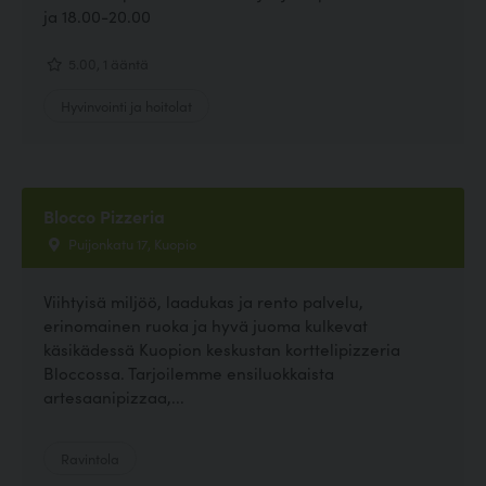
ja 18.00-20.00
5.00, 1 ääntä
Hyvinvointi ja hoitolat
Blocco Pizzeria
Puijonkatu 17, Kuopio
Viihtyisä miljöö, laadukas ja rento palvelu,
erinomainen ruoka ja hyvä juoma kulkevat
käsikädessä Kuopion keskustan korttelipizzeria
Bloccossa. Tarjoilemme ensiluokkaista
artesaanipizzaa,...
Ravintola