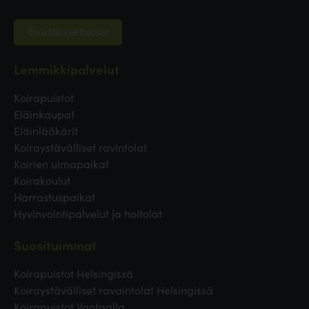
Evästeasetukset
Lemmikkipalvelut
Koirapuistot
Eläinkaupat
Eläinlääkärit
Koiraystävälliset ravintolat
Koirien uimapaikat
Koirakoulut
Harrastuspaikat
Hyvinvointipalvelut ja hoitolat
Suosituimmat
Koirapuistot Helsingissä
Koiraystävälliset ravaintolat Helsingissä
Koirapuistot Vantaalla