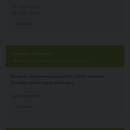
1 kommenttia
5.00, 1 ääntä
Ravintola
Juliuksen olohuone
Kasarmikatu 4, Hämeenlinna, Hämeenlinna
Kodikas viinibaari jossa koirat sallittu terasille.
Koiralle tuotiin myös vesikippo.
1 kommenttia
Ravintola