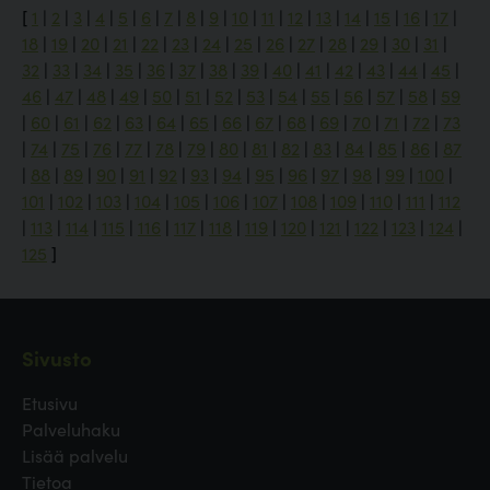
[
1
|
2
|
3
|
4
|
5
|
6
|
7
|
8
|
9
|
10
|
11
|
12
|
13
|
14
|
15
|
16
|
17
|
18
|
19
|
20
|
21
|
22
|
23
|
24
|
25
|
26
|
27
|
28
|
29
|
30
|
31
|
32
|
33
|
34
|
35
|
36
|
37
|
38
|
39
|
40
|
41
|
42
|
43
|
44
|
45
|
46
|
47
|
48
|
49
|
50
|
51
|
52
|
53
|
54
|
55
|
56
|
57
|
58
|
59
|
60
|
61
|
62
|
63
|
64
|
65
|
66
|
67
|
68
|
69
|
70
|
71
|
72
|
73
|
74
|
75
|
76
|
77
|
78
|
79
|
80
|
81
|
82
|
83
|
84
|
85
|
86
|
87
|
88
|
89
|
90
|
91
|
92
|
93
|
94
|
95
|
96
|
97
|
98
|
99
|
100
|
101
|
102
|
103
|
104
|
105
|
106
|
107
|
108
|
109
|
110
|
111
|
112
|
113
|
114
|
115
|
116
|
117
|
118
|
119
|
120
|
121
|
122
|
123
|
124
|
125
]
Sivusto
Etusivu
Palveluhaku
Lisää palvelu
Tietoa