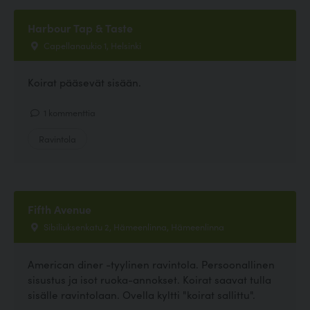
Harbour Tap & Taste
Capellanaukio 1, Helsinki
Koirat pääsevät sisään.
1 kommenttia
Ravintola
Fifth Avenue
Sibiliuksenkatu 2, Hämeenlinna, Hämeenlinna
American diner -tyylinen ravintola. Persoonallinen
sisustus ja isot ruoka-annokset. Koirat saavat tulla
sisälle ravintolaan. Ovella kyltti "koirat sallittu".