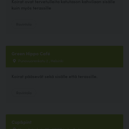
Koirat ovat tervetulleita katutason kahvilaan sisälle
kuin myös terassille
Ravintola
Green Hippo Café
Punavuorenkatu 2 , Helsinki
Koirat pääsevät sekä sisälle että terassille.
Ravintola
Cup&pint
Humalistonkatu 17b, 20100 turku, Turku