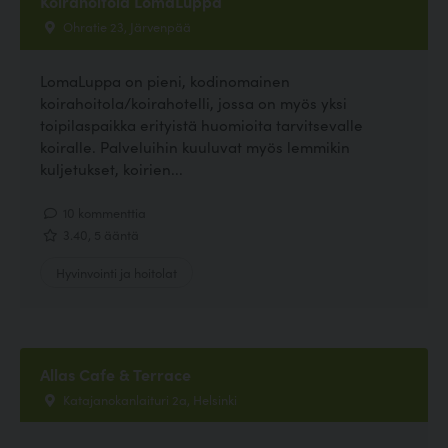
Koirahoitola LomaLuppa
Ohratie 23, Järvenpää
LomaLuppa on pieni, kodinomainen
koirahoitola/koirahotelli, jossa on myös yksi
toipilaspaikka erityistä huomioita tarvitsevalle
koiralle. Palveluihin kuuluvat myös lemmikin
kuljetukset, koirien...
10 kommenttia
3.40, 5 ääntä
Hyvinvointi ja hoitolat
Allas Cafe & Terrace
Katajanokanlaituri 2a, Helsinki