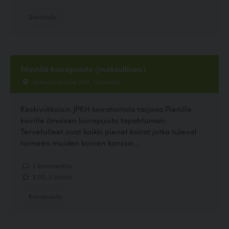
Ravintola
Minnilä koirapuisto (maksullinen)
Valkeaviidantie 260, Tammela
Keskiviikkoisin JPKH koirahoitola tarjoaa Pienille
koirille ilmaisen koirapuisto tapahtuman.
Tervetulleet ovat kaikki pienet koirat jotka tulevat
toimeen muiden koirien kanssa....
2 kommenttia
3.00, 2 ääntä
Koirapuisto