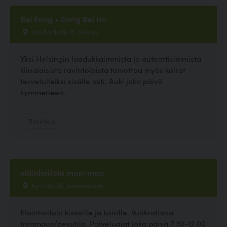
Bei Fang • Dong Bei Hu
Rauhankatu 15, Helsinki
Yksi Helsingin laadukkaimmista ja autenttisimmista
kiinalaisista ravintoloista toivottaa myös koirat
tervetulleiksi sisälle asti. Auki joka päivä
kymmeneen.
Ravintola
eläinhoitola man-man
kyröntie 93, Suomussalmi
Eläinhoitola kissoille ja koirille. Vuokrattava
trimmaus/pesutila. Palveluajat joka päivä 7.30-12.00