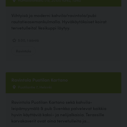
Viihtyisä ja moderni kahvila/ravintola/pubi
rautatieasemankulmalla. Hyväkäytöksiset koirat
tervetulleita! Vesikuppi löytyy.
5.00, 1 ääntä
Ravintola
Ravintola Puotilan Kartano
Puotilantie 7, Helsinki
Ravintola Puotilan Kartano sekä kahvila-
leipämyymälä & pub Svenkka palvelevat kaikkia
hyvin käyttäviä kaksi- ja nelijalkaisia. Terassille
karvakaverit ovat aina tervetulleita ja...