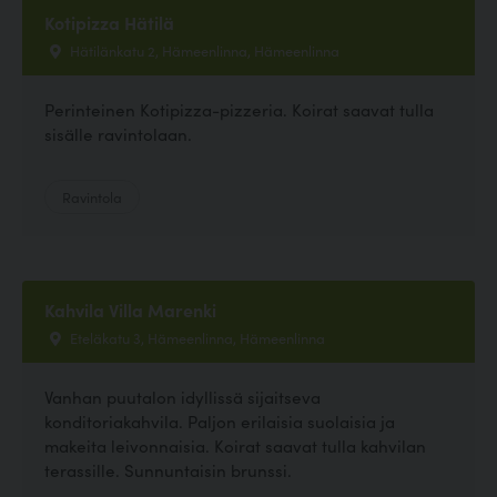
Kotipizza Hätilä
Hätilänkatu 2, Hämeenlinna, Hämeenlinna
Perinteinen Kotipizza-pizzeria. Koirat saavat tulla
sisälle ravintolaan.
Ravintola
Kahvila Villa Marenki
Eteläkatu 3, Hämeenlinna, Hämeenlinna
Vanhan puutalon idyllissä sijaitseva
konditoriakahvila. Paljon erilaisia suolaisia ja
makeita leivonnaisia. Koirat saavat tulla kahvilan
terassille. Sunnuntaisin brunssi.