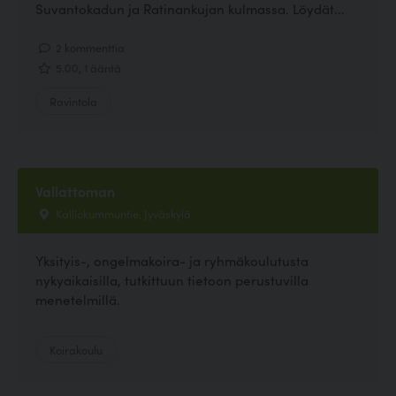
Suvantokadun ja Ratinankujan kulmassa. Löydät...
2 kommenttia
5.00, 1 ääntä
Ravintola
Vallattoman
Kalliokummuntie, Jyväskylä
Yksityis-, ongelmakoira- ja ryhmäkoulutusta
nykyaikaisilla, tutkittuun tietoon perustuvilla
menetelmillä.
Koirakoulu