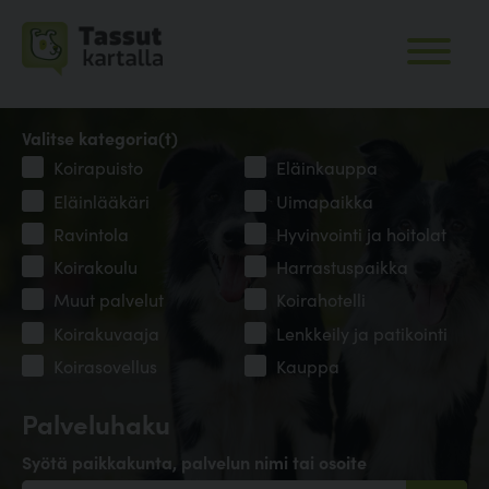
Valitse kategoria(t)
Koirapuisto
Eläinkauppa
Eläinlääkäri
Uimapaikka
Ravintola
Hyvinvointi ja hoitolat
Koirakoulu
Harrastuspaikka
Muut palvelut
Koirahotelli
Koirakuvaaja
Lenkkeily ja patikointi
Koirasovellus
Kauppa
Palveluhaku
Syötä paikkakunta, palvelun nimi tai osoite