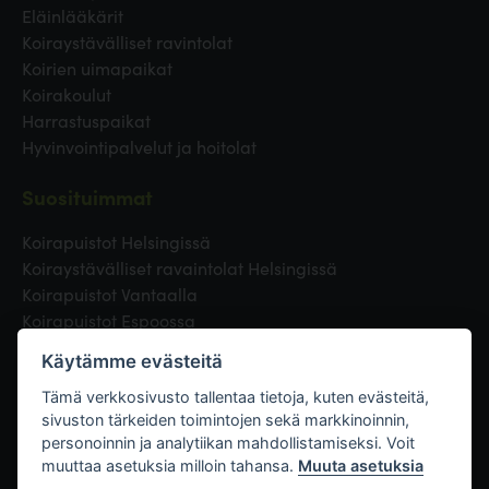
Eläinlääkärit
Koiraystävälliset ravintolat
Koirien uimapaikat
Koirakoulut
Harrastuspaikat
Hyvinvointipalvelut ja hoitolat
Suosituimmat
Koirapuistot Helsingissä
Koiraystävälliset ravaintolat Helsingissä
Koirapuistot Vantaalla
Koirapuistot Espoossa
Koirapuistot Turussa
Käytämme evästeitä
Eläinlääkäri Helsingissä
Koirapuistot Tampereella
Tämä verkkosivusto tallentaa tietoja, kuten evästeitä,
sivuston tärkeiden toimintojen sekä markkinoinnin,
personoinnin ja analytiikan mahdollistamiseksi. Voit
Linkit
muuttaa asetuksia milloin tahansa.
Muuta asetuksia