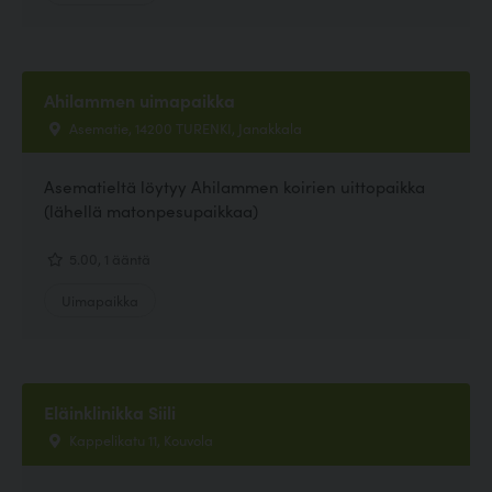
Ahilammen uimapaikka
Asematie, 14200 TURENKI, Janakkala
Asematieltä löytyy Ahilammen koirien uittopaikka
(lähellä matonpesupaikkaa)
5.00, 1 ääntä
Uimapaikka
Eläinklinikka Siili
Kappelikatu 11, Kouvola