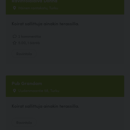
Ravintolalaiva Donna
Itäinen rantakatu, Turku
Koirat sallittuja ainakin terassilla.
2 kommenttia
5.00, 1 ääntä
Ravintola
Pub Grandam
Uudenmaantie 58, Turku
Koirat sallittuja ainakin terassilla.
Ravintola