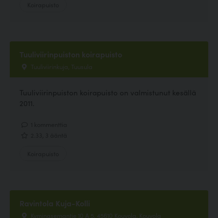
Koirapuisto
Tuuliviirinpuiston koirapuisto
Tuuliviirinkuja, Tuusula
Tuuliviirinpuiston koirapuisto on valmistunut kesällä
2011.
1 kommenttia
2.33, 3 ääntä
Koirapuisto
Ravintola Kuja-Kolli
Kyminasemantie 10 A 5, 45610 Kouvola, Kouvola