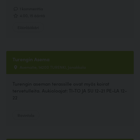
1 kommenttia
4.00, 15 ääntä
Eläinlääkäri
Turengin Asema
Asematie, 14200 TURENKI, Janakkala
Turengin aseman terassille ovat myös koirat
tervetulleita. Aukioloajat: TI-TO JA SU 12-21 PE-LA 12-
22
Ravintola