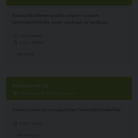
Koiraystävällinen paikka ympäri vuoden.
Lemmikkiystäville omat vesikupit ja herkkuja.
1 kommenttia
3.00, 5 ääntä
Ravintola
Karvakorvat Oy
Härkäpolku 19, 21420 Lieto, Lieto
Asiantunteva ja monipuolinen lemmikkitarvikeliike.
4.50, 2 ääntä
Eläinkauppa