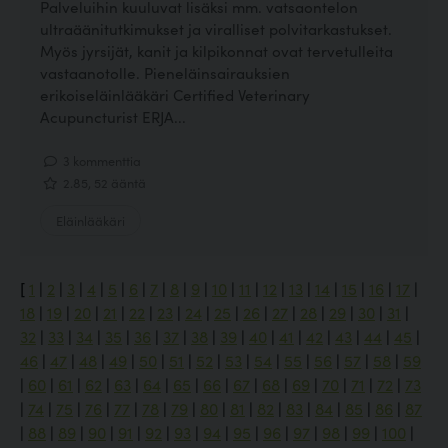
Palveluihin kuuluvat lisäksi mm. vatsaontelon
ultraäänitutkimukset ja viralliset polvitarkastukset.
Myös jyrsijät, kanit ja kilpikonnat ovat tervetulleita
vastaanotolle. Pieneläinsairauksien
erikoiseläinlääkäri Certified Veterinary
Acupuncturist ERJA...
3 kommenttia
2.85, 52 ääntä
Eläinlääkäri
[
1
|
2
|
3
|
4
|
5
|
6
|
7
|
8
|
9
|
10
|
11
|
12
|
13
|
14
|
15
|
16
|
17
|
18
|
19
|
20
|
21
|
22
|
23
|
24
|
25
|
26
|
27
|
28
|
29
|
30
|
31
|
32
|
33
|
34
|
35
|
36
|
37
|
38
|
39
|
40
|
41
|
42
|
43
|
44
|
45
|
46
|
47
|
48
|
49
|
50
|
51
|
52
|
53
|
54
|
55
|
56
|
57
|
58
|
59
|
60
|
61
|
62
|
63
|
64
|
65
|
66
|
67
|
68
|
69
|
70
|
71
|
72
|
73
|
74
|
75
|
76
|
77
|
78
|
79
|
80
|
81
|
82
|
83
|
84
|
85
|
86
|
87
|
88
|
89
|
90
|
91
|
92
|
93
|
94
|
95
|
96
|
97
|
98
|
99
|
100
|