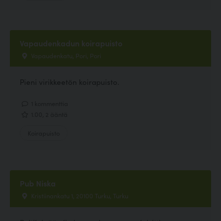
Vapaudenkadun koirapuisto
Vapaudenkatu, Pori, Pori
Pieni virikkeetön koirapuisto.
1 kommenttia
1.00, 2 ääntä
Koirapuisto
Pub Niska
Kristiinankatu 1, 20100 Turku, Turku