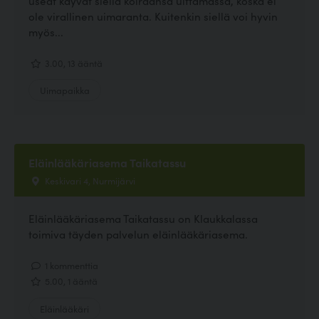
useat käyvät siellä koiraansa uittamassa, koska ei
ole virallinen uimaranta. Kuitenkin siellä voi hyvin
myös...
3.00, 13 ääntä
Uimapaikka
Eläinlääkäriasema Taikatassu
Keskivari 4, Nurmijärvi
Eläinlääkäriasema Taikatassu on Klaukkalassa
toimiva täyden palvelun eläinlääkäriasema.
1 kommenttia
5.00, 1 ääntä
Eläinlääkäri