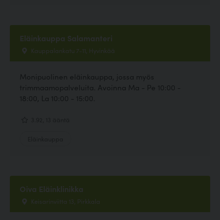
Eläinkauppa Salamanteri
Kauppalankatu 7-11, Hyvinkää
Monipuolinen eläinkauppa, jossa myös
trimmaamopalveluita. Avoinna Ma - Pe 10:00 -
18:00, La 10:00 - 15:00.
3.92, 13 ääntä
Eläinkauppa
Oiva Eläinklinikka
Keisarinviitta 13, Pirkkala