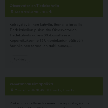
Observatorion Tiedekahvila
Kopernikuksentie 1, Helsinki
Koiraystävällinen kahvila, ihanalla terasilla.
Tiedekahvilan pikkusisko Observatorion
Tiedekahvila aukesi 30.4.osoitteessa
Kopernikuksentie 1 ( Unioninkadun päässä )
Aurinkoinen terassi on auki,lounas,...
Ravintola
Venerannan uimapaikka
Veneilijänraitti 30, 45360 Kouvola , Kouvola
Paikka on virallisesti veneenlaskupaikka, mutta