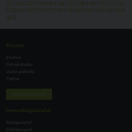
101
|
102
|
103
|
104
|
105
|
106
|
107
|
108
|
109
|
110
|
111
|
112
|
113
|
114
|
115
|
116
|
117
|
118
|
119
|
120
|
121
|
122
|
123
|
124
|
125
]
Sivusto
Etusivu
Palveluhaku
Lisää palvelu
Tietoa
Evästeasetukset
Lemmikkipalvelut
Koirapuistot
Eläinkaupat