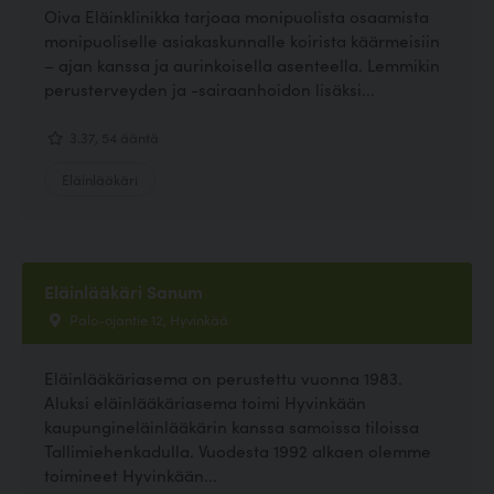
Oiva Eläinklinikka tarjoaa monipuolista osaamista
monipuoliselle asiakaskunnalle koirista käärmeisiin
– ajan kanssa ja aurinkoisella asenteella. Lemmikin
perusterveyden ja -sairaanhoidon lisäksi...
3.37, 54 ääntä
Eläinlääkäri
Eläinlääkäri Sanum
Palo-ojantie 12, Hyvinkää
Eläinlääkäriasema on perustettu vuonna 1983.
Aluksi eläinlääkäriasema toimi Hyvinkään
kaupungineläinlääkärin kanssa samoissa tiloissa
Tallimiehenkadulla. Vuodesta 1992 alkaen olemme
toimineet Hyvinkään...