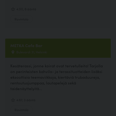
4.00, 6 ääntä
Ravintola
METKA Cafe Bar
Bulevardi 31, Helsinki
Kesäterassi, jonne koirat ovat tervetulleita! Tarjolla
on perinteisten kahvila- ja terassituotteiden lisäksi
eksoottisia teemaviikkoja, kiertäviä trubaduureja,
rentoutusjumppaa, lautapelejä sekä
taidenäyttelyitä...
4.67, 3 ääntä
Ravintola