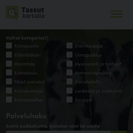
Valitse kategoria(t)
Koirapuisto
Eläinkauppa
Eläinlääkäri
Uimapaikka
Ravintola
Hyvinvointi ja hoitolat
Koirakoulu
Harrastuspaikka
Muut palvelut
Koirahotelli
Koirakuvaaja
Lenkkeily ja patikointi
Koirasovellus
Kauppa
Palveluhaku
Syötä paikkakunta, palvelun nimi tai osoite