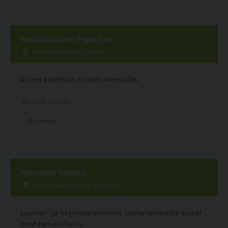
Ravintolalaiva Papa Joe
Itäinen rantakatu, Turku
Koirat sallittuja ainakin terassilla.
5.00, 1 ääntä
Ravintola
Ravintola Telakka
Tullikamarin aukio 3, Tampere
Lounas- ja ohjelmaravintola, jonka terassille koirat
ovat tervetulleita.