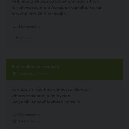
Peltileipää eli pizzaa ahvenanmaalaisittian
tarjoileva ravintola Aurajoen varrella. Koirat
tervetulleita VAIN terassille.
2 kommenttia
Ravintola
Riihikallion koirapuisto
Haukantie, Tuusula
Koirapuisto sijoittuu olemassa olevaan
viherverkostoon ja on hyvien
kevyenliikenneyhteyksien varrella.
5 kommenttia
2.43, 7 ääntä