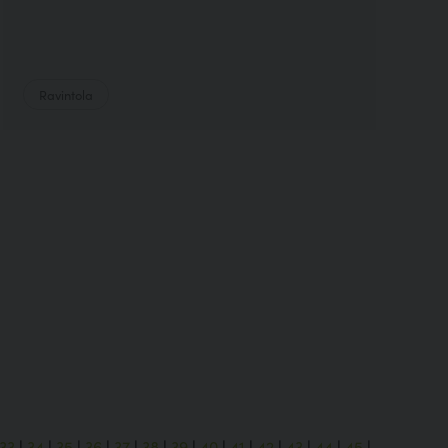
Ravintola
33
|
34
|
35
|
36
|
37
|
38
|
39
|
40
|
41
|
42
|
43
|
44
|
45
|