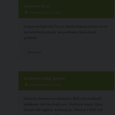
Leipomo Gryn
Linnankatu 9-11, Turku
Leipomo/kahvila Turun keskustassa johon ovat
tervetulleita myös ne perheen karvaiset
ystävät.
Ravintola
Strömfors Dog Sports
Ahlströmintie 1, Loviisa
Lämmin keinonurmikatettu 800 m2 sisähalli
kaikkeen koiraurheiluun. Hallissa myös täysi
Smart-99 agility-estesarja. Ulkona 1 000 m2