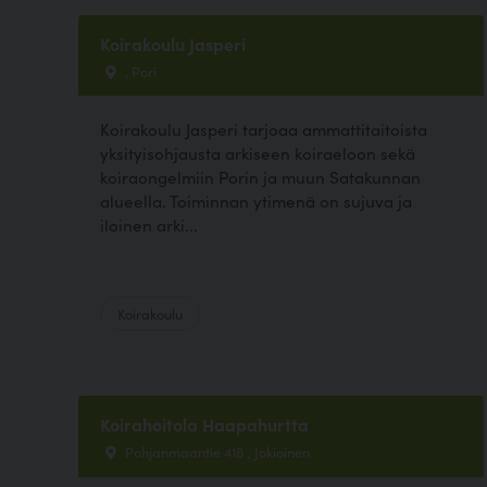
Koirakoulu Jasperi
, Pori
Koirakoulu Jasperi tarjoaa ammattitaitoista
yksityisohjausta arkiseen koiraeloon sekä
koiraongelmiin Porin ja muun Satakunnan
alueella. Toiminnan ytimenä on sujuva ja
iloinen arki...
Koirakoulu
Koirahoitola Haapahurtta
Pohjanmaantie 418 , Jokioinen