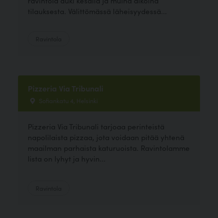
ravintola auki kesällä ja muina aikoina
tilauksesta. Välittömässä läheisyydessä...
Ravintola
Pizzeria Via Tribunali
Sofiankatu 4, Helsinki
Pizzeria Via Tribunali tarjoaa perinteistä
napolilaista pizzaa, jota voidaan pitää yhtenä
maailman parhaista katuruoista. Ravintolamme
lista on lyhyt ja hyvin...
Ravintola