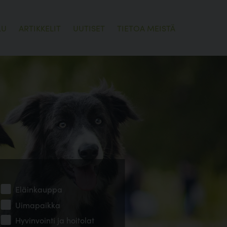
LU
ARTIKKELIT
UUTISET
TIETOA MEISTÄ
Eläinkauppa
Uimapaikka
Hyvinvointi ja hoitolat