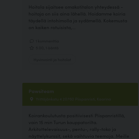
Hoitola sijaitsee omakotitalon yhteydessä -
hoitaja on siis aina lähellä. Hoidamme koiria
täydellä intohimolla ja sydämellä. Kokemusta
on kaiken rotuisista,...
1 kommenttia
5.00, 1 ääntä
Hyvinvointi ja hoitolat
Pawsiteam
Yrittäjänkatu 4 20760 Piispanristi, Kaarina
Koirankoulutusta positiivisesti Piispanristillä,
vain 15 min Turun kauppatorilta.
Arkitottelevaisuus-, pentu-, rally-toko ja
näyttelykurssit, sekä vaihtuvia teemoja. Meille