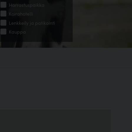
Harrastuspaikka
Koirahotelli
Lenkkeily ja patikointi
Kauppa