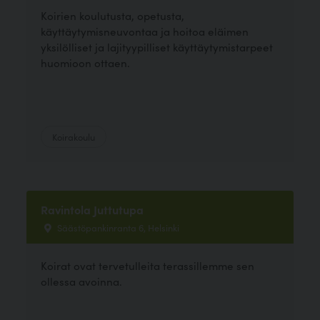
Koirien koulutusta, opetusta,
käyttäytymisneuvontaa ja hoitoa eläimen
yksilölliset ja lajityypilliset käyttäytymistarpeet
huomioon ottaen.
Koirakoulu
Ravintola Juttutupa
Säästöpankinranta 6, Helsinki
Koirat ovat tervetulleita terassillemme sen
ollessa avoinna.