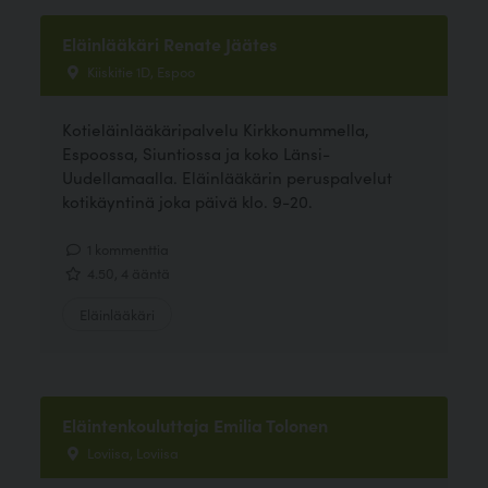
Eläinlääkäri Renate Jäätes
Kiiskitie 1D, Espoo
Kotieläinlääkäripalvelu Kirkkonummella,
Espoossa, Siuntiossa ja koko Länsi-
Uudellamaalla. Eläinlääkärin peruspalvelut
kotikäyntinä joka päivä klo. 9-20.
1 kommenttia
4.50, 4 ääntä
Eläinlääkäri
Eläintenkouluttaja Emilia Tolonen
Loviisa, Loviisa