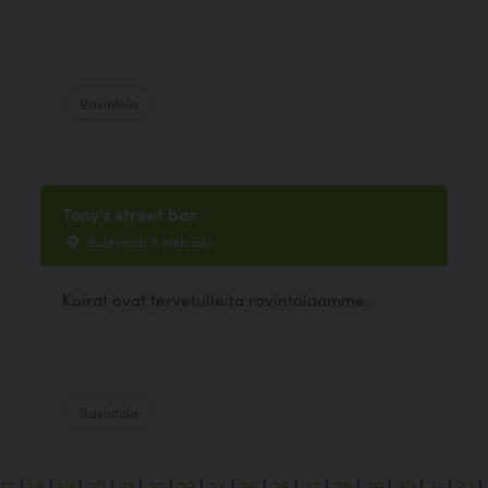
Ravintola
Tony's street bar
Bulevardi 7, Helsinki
Koirat ovat tervetulleita ravintolaamme.
Ravintola
17
|
18
|
19
|
20
|
21
|
22
|
23
|
24
|
25
|
26
|
27
|
28
|
29
|
30
|
31
|
32
|