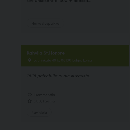
kivituhkakenttä. 300 m päässä...
Harrastuspaikka
Kahvila St.Honore
Laurinkatu 49 b, 08100 Lohja, Lohja
Tällä palvelulla ei ole kuvausta.
1 kommenttia
5.00, 1 ääntä
Ravintola