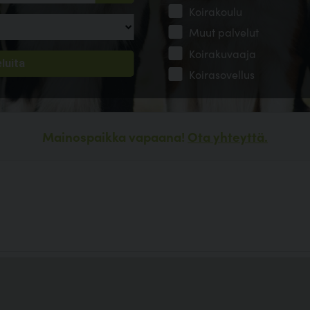
Koirakoulu
Muut palvelut
Koirakuvaaja
Koirasovellus
Mainospaikka vapaana!
Ota yhteyttä.