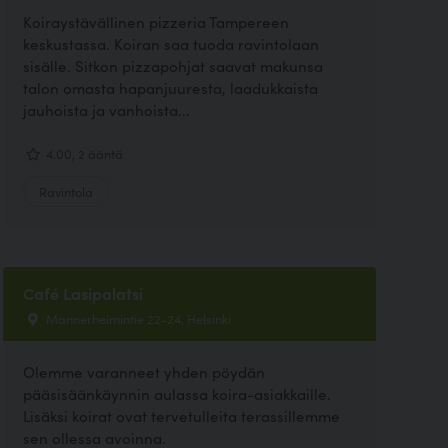
Koiraystävällinen pizzeria Tampereen
keskustassa. Koiran saa tuoda ravintolaan
sisälle. Sitkon pizzapohjat saavat makunsa
talon omasta hapanjuuresta, laadukkaista
jauhoista ja vanhoista...
4.00, 2 ääntä
Ravintola
Café Lasipalatsi
Mannerheimintie 22-24, Helsinki
Olemme varanneet yhden pöydän
pääsisäänkäynnin aulassa koira-asiakkaille.
Lisäksi koirat ovat tervetulleita terassillemme
sen ollessa avoinna.