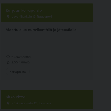
Karjaan koirapuisto
Usvaniitynkuja 16, Raasepori
Aidattu alue nurmikentällä ja jäteastialla.
2 kommenttia
2.00, 1 ääntä
Koirapuisto
Sitko Pizza
Näsilinnankatu 22, Tampere