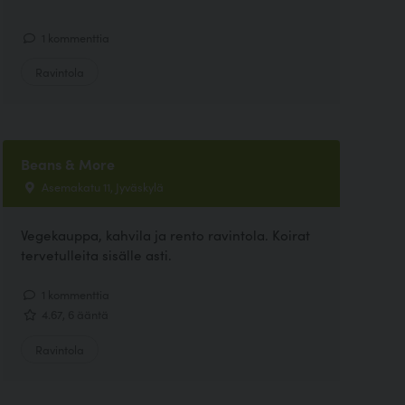
1 kommenttia
Ravintola
Beans & More
Asemakatu 11, Jyväskylä
Vegekauppa, kahvila ja rento ravintola. Koirat
tervetulleita sisälle asti.
1 kommenttia
4.67, 6 ääntä
Ravintola