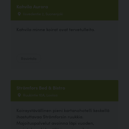
Kahvila Aurora
Iisvedentie 2, Suonenjoki
Kahvila minne koirat ovat tervetulleita.
Ravintola
Strömfors Bed & Bistro
Ruukintie 10A, Loviisa
Koiraystävällinen pieni kartanohotelli keskellä
ihastuttavaa Strömforsin ruukkia.
Majoituspalvelut avoinna läpi vuoden,