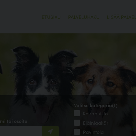
ETUSIVU
PALVELUHAKU
LISÄÄ PALVE
Valitse kategoria(t)
Koirapuisto
mi tai osoite
Eläinlääkäri
Ravintola