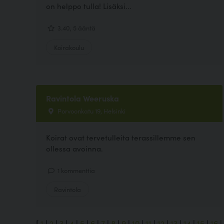
on helppo tulla! Lisäksi...
3.40, 5 ääntä
Koirakoulu
Ravintola Weeruska
Porvoonkatu 19, Helsinki
Koirat ovat tervetulleita terassillemme sen
ollessa avoinna.
1 kommenttia
Ravintola
[
1
|
2
|
3
|
4
|
5
|
6
|
7
|
8
|
9
|
10
|
11
|
12
|
13
|
14
|
15
|
16
|