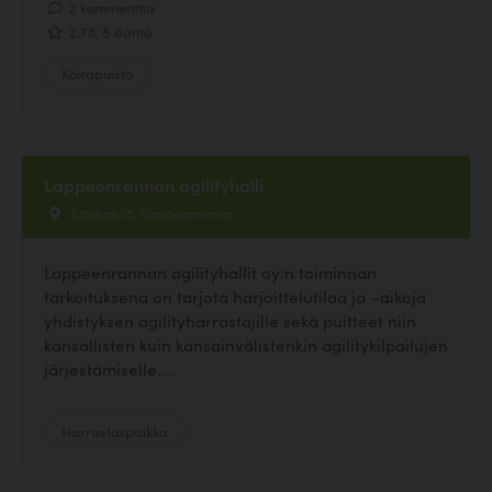
2 kommenttia
2.75, 8 ääntä
Koirapuisto
Lappeenrannan agilityhalli
Totokatu 5, Lappeenranta
Lappeenrannan agilityhallit oy:n toiminnan
tarkoituksena on tarjota harjoittelutilaa ja –aikoja
yhdistyksen agilityharrastajille sekä puitteet niin
kansallisten kuin kansainvälistenkin agilitykilpailujen
järjestämiselle....
Harrastuspaikka