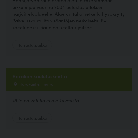
Hanhijärven rauniorataa alettiin rakentamaan
pikkuhiljaa vuonna 2004 pelastuslaitoksen
harjoittelualueelle. Alue on tällä hetkellä hyväksytty
Palveluskoiraliiton sääntöjen mukaiseksi B-
koealueeksi. Raunioalueella sijaitsee...
Harrastuspaikka
Harakan koulutuskenttä
Harakantie, Imatra
Tällä palvelulla ei ole kuvausta.
Harrastuspaikka