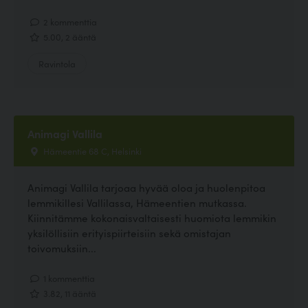
2 kommenttia
5.00, 2 ääntä
Ravintola
Animagi Vallila
Hämeentie 68 C, Helsinki
Animagi Vallila tarjoaa hyvää oloa ja huolenpitoa
lemmikillesi Vallilassa, Hämeentien mutkassa.
Kiinnitämme kokonaisvaltaisesti huomiota lemmikin
yksilöllisiin erityispiirteisiin sekä omistajan
toivomuksiin...
1 kommenttia
3.82, 11 ääntä