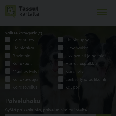
Valitse kategoria(t)
Koirapuisto
Eläinkauppa
Eläinlääkäri
Uimapaikka
Ravintola
Hyvinvointi ja hoitolat
Koirakoulu
Harrastuspaikka
Muut palvelut
Koirahotelli
Koirakuvaaja
Lenkkeily ja patikointi
Koirasovellus
Kauppa
Palveluhaku
Syötä paikkakunta, palvelun nimi tai osoite