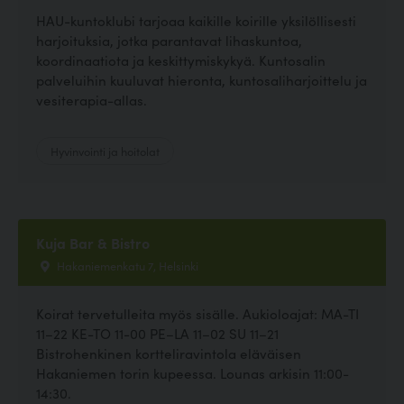
HAU-kuntoklubi tarjoaa kaikille koirille yksilöllisesti
harjoituksia, jotka parantavat lihaskuntoa,
koordinaatiota ja keskittymiskykyä. Kuntosalin
palveluihin kuuluvat hieronta, kuntosaliharjoittelu ja
vesiterapia-allas.
Hyvinvointi ja hoitolat
Kuja Bar & Bistro
Hakaniemenkatu 7, Helsinki
Koirat tervetulleita myös sisälle. Aukioloajat: MA-TI
11–22 KE-TO 11-00 PE–LA 11–02 SU 11–21
Bistrohenkinen kortteliravintola eläväisen
Hakaniemen torin kupeessa. Lounas arkisin 11:00-
14:30.