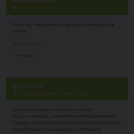
Jampan koirapuisto
Jampankatu , Järvenpää
Pienehkö, metsäinen koirapuisto kaikenkokoisille
koirille.
4.00, 2 ääntä
Koirapuisto
Koiraurheilu.fi
Haarakaari 45B, Kehä IV Center, Tuusula
Tarjoamme laajan valikoiman tuotteita
koiraharrastajille, maahantuomme tuotemerkkejä
Gappay, SportHund ja Happy Dog. Maahantuomme
myös Starmarkin Everlasting tuotteita sekä