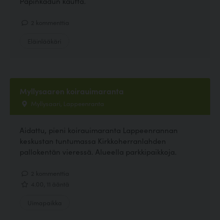
Papinkadun kautta.
2 kommenttia
Eläinlääkäri
Myllysaaren koirauimaranta
Myllysaari, Lappeenranta
Aidattu, pieni koirauimaranta Lappeenrannan
keskustan tuntumassa Kirkkoherranlahden
pallokentän vieressä. Alueella parkkipaikkoja.
2 kommenttia
4.00, 11 ääntä
Uimapaikka