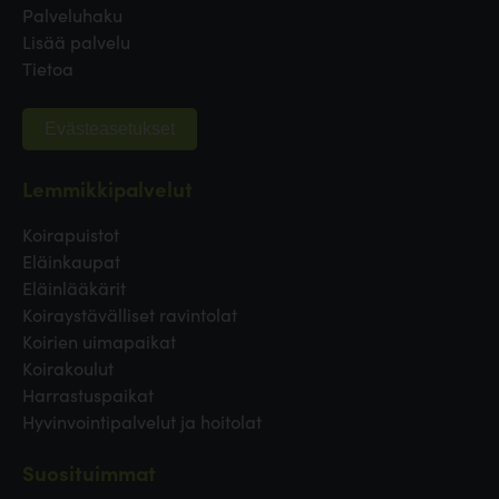
Palveluhaku
Lisää palvelu
Tietoa
Evästeasetukset
Lemmikkipalvelut
Koirapuistot
Eläinkaupat
Eläinlääkärit
Koiraystävälliset ravintolat
Koirien uimapaikat
Koirakoulut
Harrastuspaikat
Hyvinvointipalvelut ja hoitolat
Suosituimmat