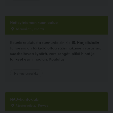
Neitsytniemen raunioalue
Asemakatu, Imatra
Rauniokoulutusta sunnuntaisin klo 15. Harjoituksiin
tultaessa on tärkeää ottaa säänmukainen varustus,
suositeltavaa kypärä, varsikengät, pitkä hihat ja
lahkeet esim. haalari. Koulutus...
Harrastuspaikka
HAU-kuntoklubi
Mestarintie 27, Porvoo