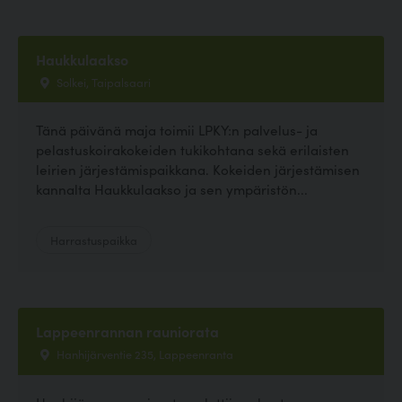
Haukkulaakso
Solkei, Taipalsaari
Tänä päivänä maja toimii LPKY:n palvelus- ja
pelastuskoirakokeiden tukikohtana sekä erilaisten
leirien järjestämispaikkana. Kokeiden järjestämisen
kannalta Haukkulaakso ja sen ympäristön...
Harrastuspaikka
Lappeenrannan rauniorata
Hanhijärventie 235, Lappeenranta