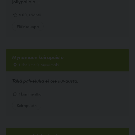
Jollypalloja ...
5.00, 1 ääntä
Eläinkauppa
Mynämäen koirapuisto
Urheilutie 9, Mynämäki
Tällä palvelulla ei ole kuvausta.
1 kommenttia
Koirapuisto