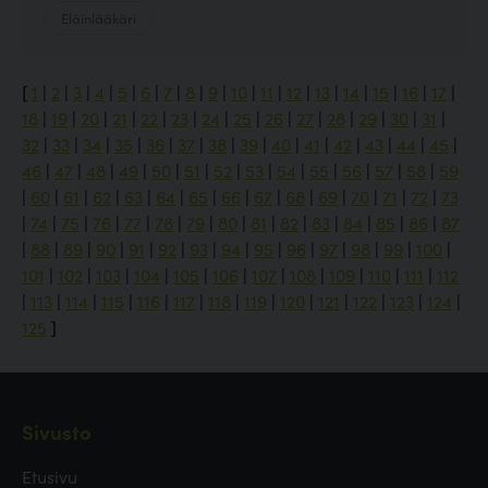
Eläinlääkäri
[
1
|
2
|
3
|
4
|
5
|
6
|
7
|
8
|
9
|
10
|
11
|
12
|
13
|
14
|
15
|
16
|
17
|
18
|
19
|
20
|
21
|
22
|
23
|
24
|
25
|
26
|
27
|
28
|
29
|
30
|
31
|
32
|
33
|
34
|
35
|
36
|
37
|
38
|
39
|
40
|
41
|
42
|
43
|
44
|
45
|
46
|
47
|
48
|
49
|
50
|
51
|
52
|
53
|
54
|
55
|
56
|
57
|
58
|
59
|
60
|
61
|
62
|
63
|
64
|
65
|
66
|
67
|
68
|
69
|
70
|
71
|
72
|
73
|
74
|
75
|
76
|
77
|
78
|
79
|
80
|
81
|
82
|
83
|
84
|
85
|
86
|
87
|
88
|
89
|
90
|
91
|
92
|
93
|
94
|
95
|
96
|
97
|
98
|
99
|
100
|
101
|
102
|
103
|
104
|
105
|
106
|
107
|
108
|
109
|
110
|
111
|
112
|
113
|
114
|
115
|
116
|
117
|
118
|
119
|
120
|
121
|
122
|
123
|
124
|
125
]
Sivusto
Etusivu