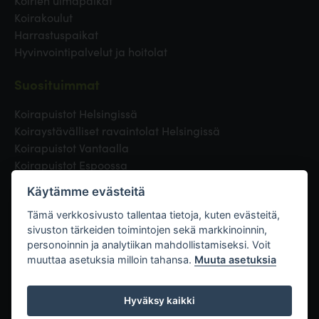
Koirien uimapaikat
Koirakoulut
Harrastuspaikat
Hyvinvointipalvelut ja hoitolat
Suosituimmat
Koirapuistot Helsingissä
Koiraystävälliset ravaintolat Helsingissä
Koirapuistot Vantaalla
Koirapuistot Espoossa
Koirapuistot Turussa
Käytämme evästeitä
Eläinlääkäri Helsingissä
Koirapuistot Tampereella
Tämä verkkosivusto tallentaa tietoja, kuten evästeitä,
sivuston tärkeiden toimintojen sekä markkinoinnin,
personoinnin ja analytiikan mahdollistamiseksi. Voit
Linkit
muuttaa asetuksia milloin tahansa.
Muuta asetuksia
Hyväksy kaikki