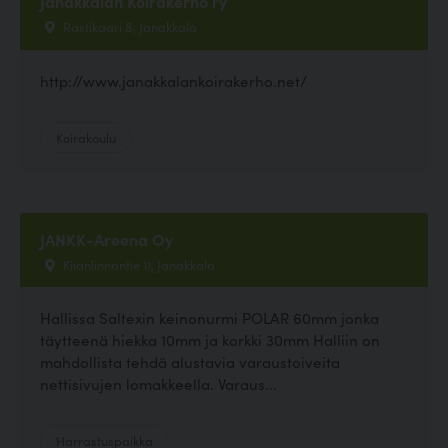
Janakkalan Koirakerho ry
Rastikaari 8, Janakkala
http://www.janakkalankoirakerho.net/
Koirakoulu
JANKK-Areena Oy
Kiianlinnantie 11, Janakkala
Hallissa Saltexin keinonurmi POLAR 60mm jonka
täytteenä hiekka 10mm ja korkki 30mm Halliin on
mahdollista tehdä alustavia varaustoiveita
nettisivujen lomakkeella. Varaus...
Harrastuspaikka