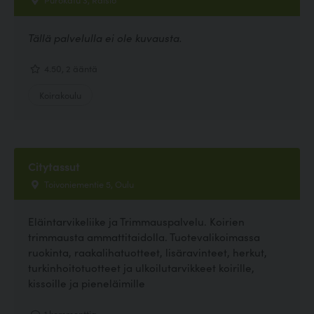
Tällä palvelulla ei ole kuvausta.
4.50, 2 ääntä
Koirakoulu
Citytassut
Toivoniementie 5, Oulu
Eläintarvikeliike ja Trimmauspalvelu. Koirien
trimmausta ammattitaidolla. Tuotevalikoimassa
ruokinta, raakalihatuotteet, lisäravinteet, herkut,
turkinhoitotuotteet ja ulkoilutarvikkeet koirille,
kissoille ja pieneläimille
1 kommenttia