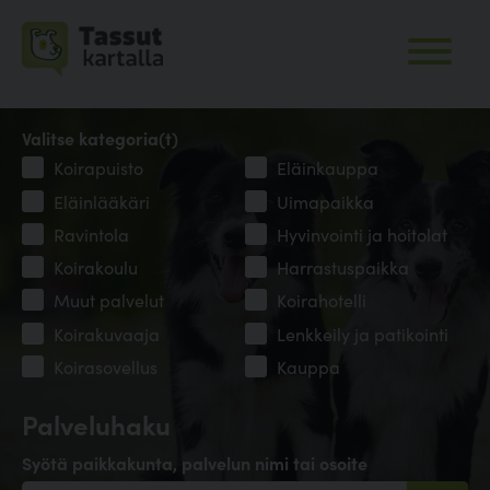
Valitse kategoria(t)
Koirapuisto
Eläinkauppa
Eläinlääkäri
Uimapaikka
Ravintola
Hyvinvointi ja hoitolat
Koirakoulu
Harrastuspaikka
Muut palvelut
Koirahotelli
Koirakuvaaja
Lenkkeily ja patikointi
Koirasovellus
Kauppa
Palveluhaku
Syötä paikkakunta, palvelun nimi tai osoite