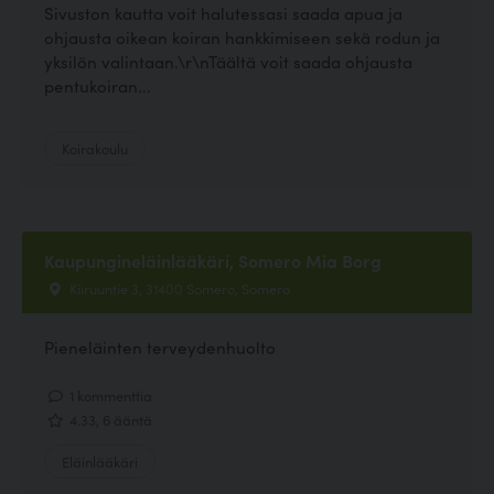
Sivuston kautta voit halutessasi saada apua ja
ohjausta oikean koiran hankkimiseen sekä rodun ja
yksilön valintaan.\r\nTäältä voit saada ohjausta
pentukoiran...
Koirakoulu
Kaupungineläinlääkäri, Somero Mia Borg
Kiiruuntie 3, 31400 Somero, Somero
Pieneläinten terveydenhuolto
1 kommenttia
4.33, 6 ääntä
Eläinlääkäri