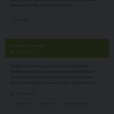
pidempään! Ma: Suljettu Ti: Lunch...
Ravintola
Nallikari Lomakylä
Leiritie 10, Oulu
Nallikari Lomakylä sijaitsee kauniilla paikalla
Nallikarin kuuluisan uimarannan vierellä lähellä
Oulun keskustaa ja toivottaa kaikki lemmikkien
kanssa matkustavat tervetulleiksi! Lemmikit ovat...
5.00, 2 ääntä
Koirapuisto
Ravintola
Harrastuspaikka