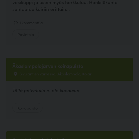
vesikuppi ja usein myös herkkuluu. Henkilökunta
suhtautuu koiriin erittäin...
1 kommenttia
Ravintola
Äkäslompolojärven koirapuisto
Sivulantien varressa, Äkäslompolo, Kolari
Tällä palvelulla ei ole kuvausta.
Koirapuisto