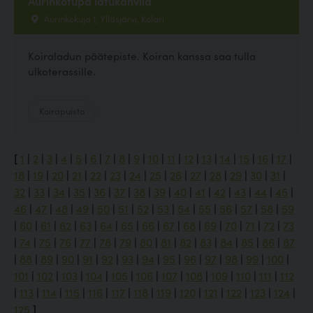
Aurinkotupa latukahvila
Aurinkokuja 1, Ylläsjärvi, Kolari
Koiraladun päätepiste. Koiran kanssa saa tulla
ulkoterassille.
Koirapuisto
[
1
|
2
|
3
|
4
|
5
|
6
|
7
|
8
|
9
|
10
|
11
|
12
|
13
|
14
|
15
|
16
|
17
|
18
|
19
|
20
|
21
|
22
|
23
|
24
|
25
|
26
|
27
|
28
|
29
|
30
|
31
|
32
|
33
|
34
|
35
|
36
|
37
|
38
|
39
|
40
|
41
|
42
|
43
|
44
|
45
|
46
|
47
|
48
|
49
|
50
|
51
|
52
|
53
|
54
|
55
|
56
|
57
|
58
|
59
|
60
|
61
|
62
|
63
|
64
|
65
|
66
|
67
|
68
|
69
|
70
|
71
|
72
|
73
|
74
|
75
|
76
|
77
|
78
|
79
|
80
|
81
|
82
|
83
|
84
|
85
|
86
|
87
|
88
|
89
|
90
|
91
|
92
|
93
|
94
|
95
|
96
|
97
|
98
|
99
|
100
|
101
|
102
|
103
|
104
|
105
|
106
|
107
|
108
|
109
|
110
|
111
|
112
|
113
|
114
|
115
|
116
|
117
|
118
|
119
|
120
|
121
|
122
|
123
|
124
|
125
]