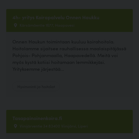
4h- yritys Koirapalvelu Onnen Haukku
Kärsämäentie 1677, Haapavesi
Onnen Haukun toimintaan kuuluu koirahoitola.
Hoitolamme sijaitsee rauhallisessa maalaispitäjässä
Pohjois- Pohjanmaalla, Haapavedellä. Meitä voi
myös kystä kotiisi hoitamaan lemmikkejäsi.
Yrityksemme järjestää...
Hyvinvointi ja hoitolat
Tasapainoinenkoira.fi
Viinijärventie 34 83400 Viinijärvi, Liperi