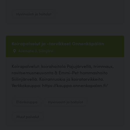
Hyvinvointi ja hoitolat
Koirapalvelut ja -tarvikkeet Onnenkäpälän
Asematie 3, Siilinjärvi
Koirapalvelut: koirahoitola Pajujärvellä, trimmaus,
ravitsemusneuvonta & Emmi-Pet hammashoito
Siilinjärvellä. Koiranruokia ja koiratarvikkeita.
Verkkokauppa: https://kauppa.onnenkapalan.fi/
Eläinkauppa
Hyvinvointi ja hoitolat
Muut palvelut