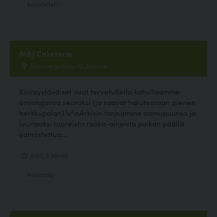
Koirahotelli
M&J Caketeria
Runeberginkatu 32, Helsinki
Koiraystäväiset ovat tervetulleita kahvilaamme
omistajansa seuraksi (ja saavat halutessaan pienen
herkkupalan).\r\nArkisin tarjoamme aamupuuroa ja
lounaaksi tuoreista raaka-aineista paikan päällä
valmistettua...
5.00, 6 ääntä
Ravintola