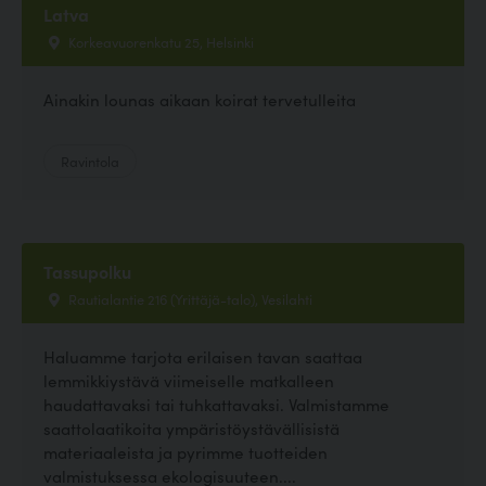
Latva
Korkeavuorenkatu 25, Helsinki
Ainakin lounas aikaan koirat tervetulleita
Ravintola
Tassupolku
Rautialantie 216 (Yrittäjä-talo), Vesilahti
Haluamme tarjota erilaisen tavan saattaa
lemmikkiystävä viimeiselle matkalleen
haudattavaksi tai tuhkattavaksi. Valmistamme
saattolaatikoita ympäristöystävällisistä
materiaaleista ja pyrimme tuotteiden
valmistuksessa ekologisuuteen....