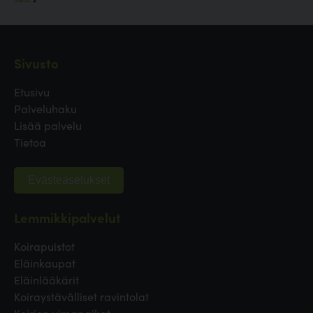
Sivusto
Etusivu
Palveluhaku
Lisää palvelu
Tietoa
Evästeasetukset
Lemmikkipalvelut
Koirapuistot
Eläinkaupat
Eläinlääkärit
Koiraystävälliset ravintolat