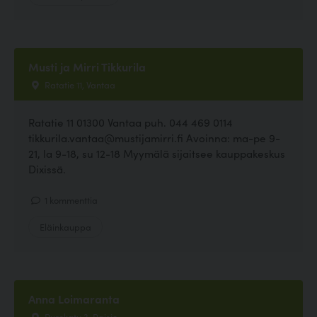
Musti ja Mirri Tikkurila
Ratatie 11, Vantaa
Ratatie 11 01300 Vantaa puh. 044 469 0114
tikkurila.vantaa@mustijamirri.fi Avoinna: ma-pe 9-
21, la 9-18, su 12-18 Myymälä sijaitsee kauppakeskus
Dixissä.
1 kommenttia
Eläinkauppa
Anna Loimaranta
Purokatu 3, Raisio