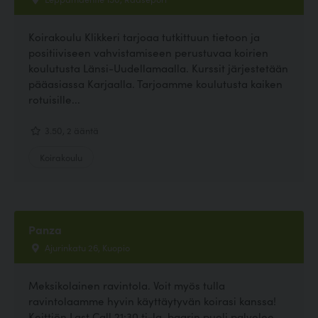
Koirakoulu Klikkeri tarjoaa tutkittuun tietoon ja
positiiviseen vahvistamiseen perustuvaa koirien
koulutusta Länsi-Uudellamaalla. Kurssit järjestetään
pääasiassa Karjaalla. Tarjoamme koulutusta kaiken
rotuisille...
3.50, 2 ääntä
Koirakoulu
Panza
Ajurinkatu 26, Kuopio
Meksikolainen ravintola. Voit myös tulla
ravintolaamme hyvin käyttäytyvän koirasi kanssa!
Keittiön Last Call 21:30 ti-la, baarin puoli palvelee