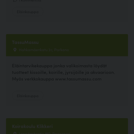
Eläinkauppa
TassuMassu
Hahkamäenkatu 2c, Parkano
Eläintarvikekauppa jonka valikoimasta löydät
tuotteet kissoille, koirille, jyrsijöille ja akvaarioon.
Myös verkkokauppa www.tassumassu.com
Eläinkauppa
Koirakoulu Klikkeri
Leppämäentie 150, Raasepori