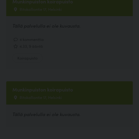
Munkinpuiston koirapuisto
Ritokalliontie 17, Helsinki
Tällä palvelulla ei ole kuvausta.
4 kommenttia
4.33, 9 ääntä
Koirapuisto
Munkinpuiston koirapuisto
Ritokalliontie 17, Helsinki
Tällä palvelulla ei ole kuvausta.