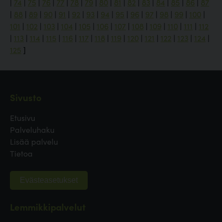
|
74
|
75
|
76
|
77
|
78
|
79
|
80
|
81
|
82
|
83
|
84
|
85
|
86
|
87
|
88
|
89
|
90
|
91
|
92
|
93
|
94
|
95
|
96
|
97
|
98
|
99
|
100
|
101
|
102
|
103
|
104
|
105
|
106
|
107
|
108
|
109
|
110
|
111
|
112
|
113
|
114
|
115
|
116
|
117
|
118
|
119
|
120
|
121
|
122
|
123
|
124
|
125
]
Sivusto
Etusivu
Palveluhaku
Lisää palvelu
Tietoa
Evästeasetukset
Lemmikkipalvelut