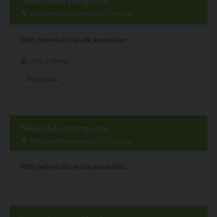
Taivallahden koirapuisto
Eteläinen Hesperiankatu 40, Helsinki
Tällä palvelulla ei ole kuvausta.
3.50, 2 ääntä
Koirapuisto
Taivallahden koirapuisto
Eteläinen Hesperiankatu 40, Helsinki
Tällä palvelulla ei ole kuvausta.