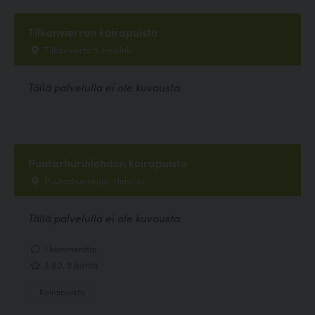
Tilkanvierron koirapuisto
Tilkanvierto 5, Helsinki
Tällä palvelulla ei ole kuvausta.
Puutarhurinlehdon koirapuisto
Puutarhurinkuja, Helsinki
Tällä palvelulla ei ole kuvausta.
1 kommenttia
3.80, 5 ääntä
Koirapuisto