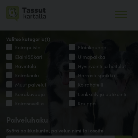
Valitse kategoria(t)
Koirapuisto
Eläinkauppa
Eläinlääkäri
Uimapaikka
Ravintola
Hyvinvointi ja hoitolat
Koirakoulu
Harrastuspaikka
Muut palvelut
Koirahotelli
Koirakuvaaja
Lenkkeily ja patikointi
Koirasovellus
Kauppa
Palveluhaku
Syötä paikkakunta, palvelun nimi tai osoite