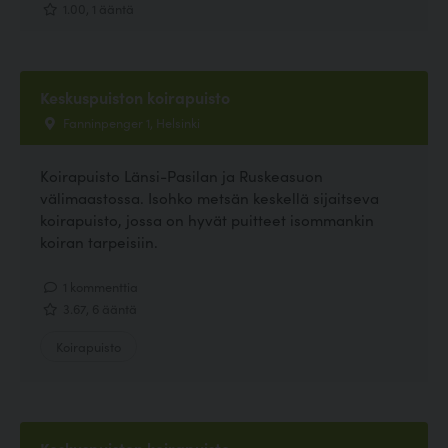
1.00, 1 ääntä
Keskuspuiston koirapuisto
Fanninpenger 1, Helsinki
Koirapuisto Länsi-Pasilan ja Ruskeasuon
välimaastossa. Isohko metsän keskellä sijaitseva
koirapuisto, jossa on hyvät puitteet isommankin
koiran tarpeisiin.
1 kommenttia
3.67, 6 ääntä
Koirapuisto
Keskuspuiston koirapuisto