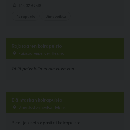
4.14, 37 ääntä
Koirapuisto
Uimapaikka
Rajasaaren koirapuisto
Rajasaarenpenger, Helsinki
Tällä palvelulla ei ole kuvausta.
Eläintarhan koirapuisto
Uimastadioninpolku, Helsinki
Pieni ja usein epäsiisti koirapuisto.