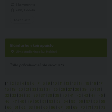
3 kommenttia
4.00, 2 ääntä
Koirapuisto
Eläintarhan koirapuisto
Uimastadioninpolku, Helsinki
Tällä palvelulla ei ole kuvausta.
[
1
|
2
|
3
|
4
|
5
|
6
|
7
|
8
|
9
|
10
|
11
|
12
|
13
|
14
|
15
|
16
|
17
|
18
|
19
|
20
|
21
|
22
|
23
|
24
|
25
|
26
|
27
|
28
|
29
|
30
|
31
|
32
|
33
|
34
|
35
|
36
|
37
|
38
|
39
|
40
|
41
|
42
|
43
|
44
|
45
|
46
|
47
|
48
|
49
|
50
|
51
|
52
|
53
|
54
|
55
|
56
|
57
|
58
|
59
|
60
|
61
|
62
|
63
|
64
|
65
|
66
|
67
|
68
|
69
|
70
|
71
|
72
|
73