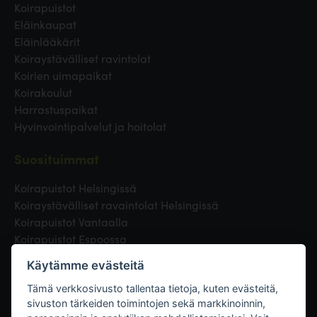
Koirapuistot
Eläinkaupat
Eläinlääkärit
Koiraystävälliset ravintolat
Koirien uimapaikat
Koirakoulut
Harrastuspaikat
Hyvinvointipalvelut ja hoitolat
Suosituimmat
Koirapuistot Helsingissä
Koiraystävälliset ravaintolat Helsingissä
Koirapuistot Vantaalla
Koirapuistot Espoossa
Koirapuistot Turussa
Käytämme evästeitä
Eläinlääkäri Helsingissä
Koirapuistot Tampereella
Tämä verkkosivusto tallentaa tietoja, kuten evästeitä,
sivuston tärkeiden toimintojen sekä markkinoinnin,