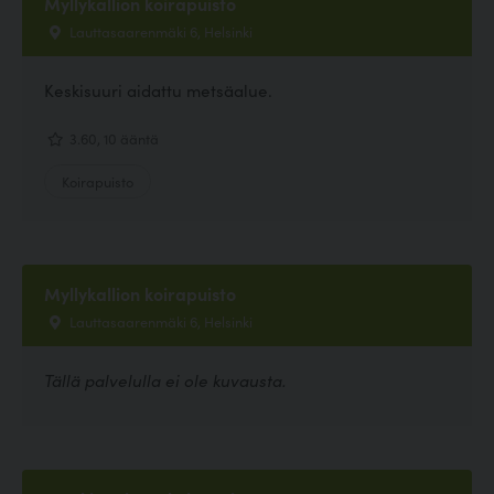
Myllykallion koirapuisto
Lauttasaarenmäki 6, Helsinki
Keskisuuri aidattu metsäalue.
3.60, 10 ääntä
Koirapuisto
Myllykallion koirapuisto
Lauttasaarenmäki 6, Helsinki
Tällä palvelulla ei ole kuvausta.