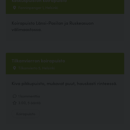
Fanninpenger 1, Helsinki
Koirapuisto Länsi-Pasilan ja Ruskeasuon
välimaastossa.
Tilkanvierron koirapuisto
Tilkanvierto 5, Helsinki
Kiva pikkupuisto, mukavat puut, hauskasti rinteessä.
1 kommenttia
3.00, 5 ääntä
Koirapuisto