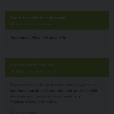
Puutarhurinlehdon koirapuisto
Puutarhurinkuja, Helsinki
Tällä palvelulla ei ole kuvausta.
Rajasaaren koirapuisto
Rajasaarenpenger, Helsinki
Rajasaari on koirien ja koiranomistajien paratiisi,
koirille on varattu kokonainen oma saari. Kesällä
yksi Helsingin parhaista koirapuistoista.
Rajasaaressa tuskin edes...
22 kommenttia