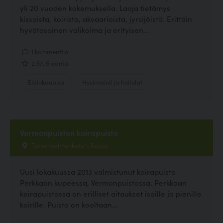
yli 20 vuoden kokemuksella. Laaja tietämys
kissoista, koirista, akvaarioista, jyrsijöistä. Erittäin
hyvätasoinen valikoima ja erityisen...
1 kommenttia
2.67, 6 ääntä
Eläinkauppa
Hyvinvointi ja hoitolat
Vermonpuiston koirapuisto
Tarvonsalmenkatu 1, Espoo
Uusi lokakuussa 2013 valmistunut koirapuisto
Perkkaan kupeessa, Vermonpuistossa. Perkkaan
koirapuistossa on erilliset aitaukset isoille ja pienille
koirille. Puisto on kooltaan...