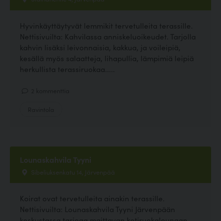
Hyvinkäyttäytyvät lemmikit tervetulleita terassille.
Nettisivuilta: Kahvilassa anniskeluoikeudet. Tarjolla
kahvin lisäksi leivonnaisia, kakkua, ja voileipiä,
kesällä myös salaatteja, lihapullia, lämpimiä leipiä
herkullista terassiruokaa.....
2 kommenttia
Ravintola
Lounaskahvila Tyyni
Sibeliuksenkatu 14, Järvenpää
Koirat ovat tervetulleita ainakin terassille.
Nettisivuilta: Lounaskahvila Tyyni Järvenpään
keskustassa tarjoaa maittavan kotiruokalounaan