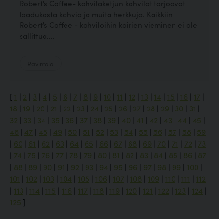
Robert's Coffee- kahvilaketjun kahvilat tarjoavat
laadukasta kahvia ja muita herkkuja. Kaikkiin
Robert's Coffee - kahviloihin koirien vieminen ei ole
sallittua....
Ravintola
[
1
|
2
|
3
|
4
|
5
|
6
|
7
|
8
|
9
|
10
|
11
|
12
|
13
|
14
|
15
|
16
|
17
|
18
|
19
|
20
|
21
|
22
|
23
|
24
|
25
|
26
|
27
|
28
|
29
|
30
|
31
|
32
|
33
|
34
|
35
|
36
|
37
|
38
|
39
|
40
|
41
|
42
|
43
|
44
|
45
|
46
|
47
|
48
|
49
|
50
|
51
|
52
|
53
|
54
|
55
|
56
|
57
|
58
|
59
|
60
|
61
|
62
|
63
|
64
|
65
|
66
|
67
|
68
|
69
|
70
|
71
|
72
|
73
|
74
|
75
|
76
|
77
|
78
|
79
|
80
|
81
|
82
|
83
|
84
|
85
|
86
|
87
|
88
|
89
|
90
|
91
|
92
|
93
|
94
|
95
|
96
|
97
|
98
|
99
|
100
|
101
|
102
|
103
|
104
|
105
|
106
|
107
|
108
|
109
|
110
|
111
|
112
|
113
|
114
|
115
|
116
|
117
|
118
|
119
|
120
|
121
|
122
|
123
|
124
|
125
]