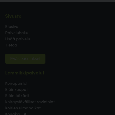
Sivusto
Etusivu
Palveluhaku
Lisää palvelu
Tietoa
Evästeasetukset
Lemmikkipalvelut
Koirapuistot
Eläinkaupat
Eläinlääkärit
Koiraystävälliset ravintolat
Koirien uimapaikat
Koirakoulut