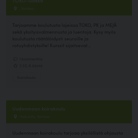
TOKO-luokka
, Vantaa
Tarjoamme koulutusta lajeissa TOKO, PK ja MEJÄ
sekä yksityisvalmennusta ja luentoja. Kysy myös
koulutusta räätälöidysti seuroille ja
rotuyhdistyksille! Kurssit sijaitsevat...
1 kommenttia
3.33, 6 ääntä
Koirakoulu
Uudenmaan koirakoulu
Hakunila, Vantaa
Uudenmaan koirakoulu tarjoaa yksilöllistä ohjausta