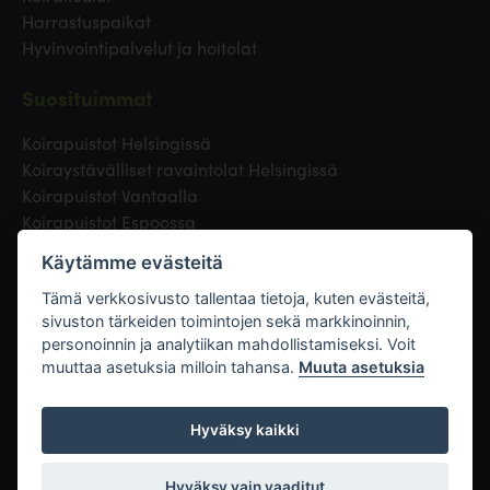
Harrastuspaikat
Hyvinvointipalvelut ja hoitolat
Suosituimmat
Koirapuistot Helsingissä
Koiraystävälliset ravaintolat Helsingissä
Koirapuistot Vantaalla
Koirapuistot Espoossa
Koirapuistot Turussa
Käytämme evästeitä
Eläinlääkäri Helsingissä
Koirapuistot Tampereella
Tämä verkkosivusto tallentaa tietoja, kuten evästeitä,
sivuston tärkeiden toimintojen sekä markkinoinnin,
personoinnin ja analytiikan mahdollistamiseksi. Voit
Linkit
muuttaa asetuksia milloin tahansa.
Muuta asetuksia
Hyväksy kaikki
Hyväksy vain vaaditut