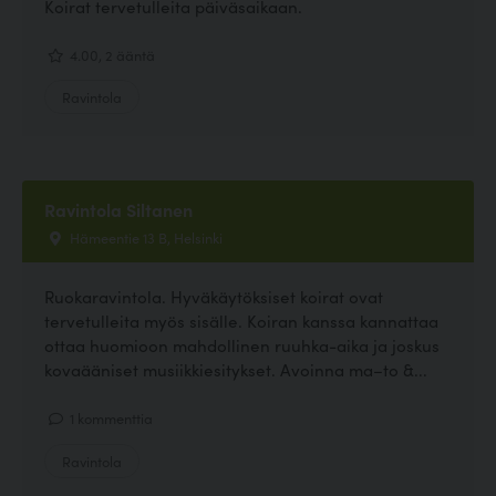
Koirat tervetulleita päiväsaikaan.
4.00, 2 ääntä
Ravintola
Ravintola Siltanen
Hämeentie 13 B, Helsinki
Ruokaravintola. Hyväkäytöksiset koirat ovat
tervetulleita myös sisälle. Koiran kanssa kannattaa
ottaa huomioon mahdollinen ruuhka-aika ja joskus
kovaääniset musiikkiesitykset. Avoinna ma–to &...
1 kommenttia
Ravintola