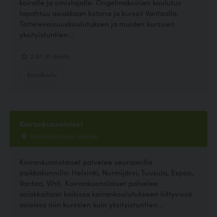
koiralle ja omistajalle. Ongelmakoirien koulutus
tapahtuu asiakkaan kotona ja kurssit Vantaalla.
Tottelevaisuuskoulutuksen ja muiden kurssien
yksityistuntien...
2.97, 35 ääntä
Koirakoulu
Koirankuonolaiset
Malminkartano, Helsinki
Koirankuonolaiset palvelee seuraavilla
paikkakunnilla: Helsinki, Nurmijärvi, Tuusula, Espoo,
Vantaa, Vihti. Koirankuonolaiset palvelee
asiakkaitaan kaikissa koirankoulutukseen liittyvissä
asioissa niin kurssien kuin yksityistuntien...