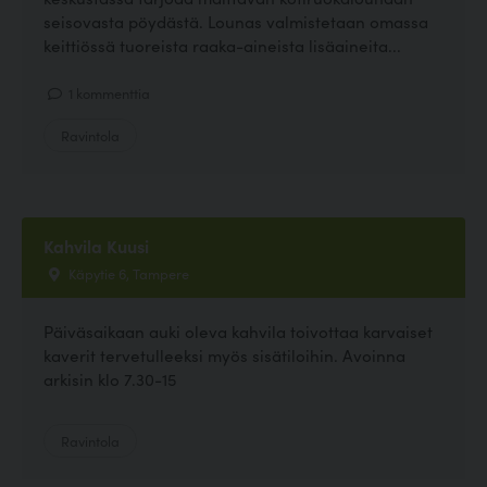
seisovasta pöydästä. Lounas valmistetaan omassa
keittiössä tuoreista raaka-aineista lisäaineita...
1 kommenttia
Ravintola
Kahvila Kuusi
Käpytie 6, Tampere
Päiväsaikaan auki oleva kahvila toivottaa karvaiset
kaverit tervetulleeksi myös sisätiloihin. Avoinna
arkisin klo 7.30-15
Ravintola