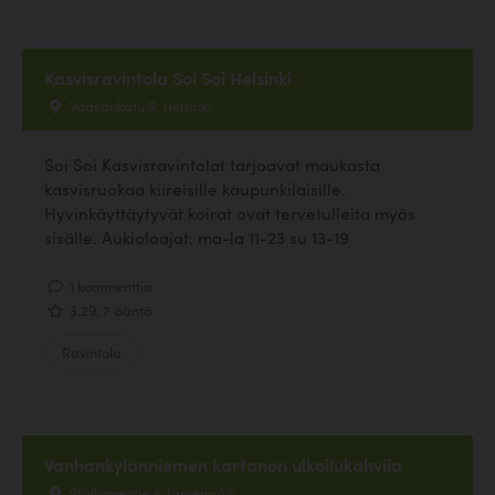
Kasvisravintola Soi Soi Helsinki
Vaasankatu 9, Helsinki
Soi Soi Kasvisravintolat tarjoavat maukasta
kasvisruokaa kiireisille kaupunkilaisille.
Hyvinkäyttäytyvät koirat ovat tervetulleita myös
sisälle. Aukioloajat: ma-la 11-23 su 13-19
1 kommenttia
3.29, 7 ääntä
Ravintola
Vanhankylänniemen kartanon ulkoilukahvila
Stålhanentie 4, Järvenpää