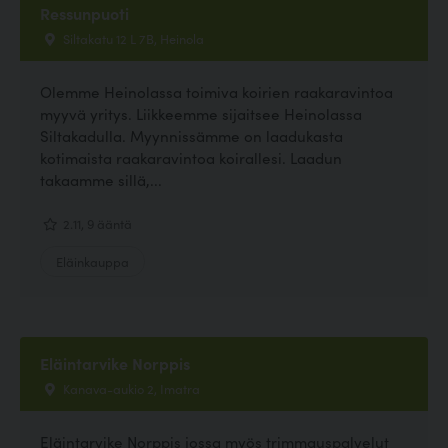
Ressunpuoti
Siltakatu 12 L 7B, Heinola
Olemme Heinolassa toimiva koirien raakaravintoa
myyvä yritys. Liikkeemme sijaitsee Heinolassa
Siltakadulla. Myynnissämme on laadukasta
kotimaista raakaravintoa koirallesi. Laadun
takaamme sillä,...
2.11, 9 ääntä
Eläinkauppa
Eläintarvike Norppis
Kanava-aukio 2, Imatra
Eläintarvike Norppis jossa myös trimmauspalvelut