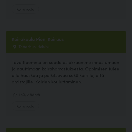
Koirakoulu
Koirakoulu Pieni Koiruus
Tattarisuo, Helsinki
Tavoitteemme on saada asiakkaamme innostumaan
ja nauttimaan koiraharrastuksesta. Oppimisen tulee
olla hauskaa ja palkitsevaa sekä koirille, että
omistajille. Koirien kouluttaminen...
1.50, 2 ääntä
Koirakoulu