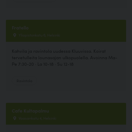
Fratello
Yliopistonkatu 6, Helsinki
Kahvila ja ravintola uudessa Kluuvissa. Koirat
tervetulleita lounasajan ulkopuolella. Avoinna Ma-
Pe 7:30-20 · La 10-18 · Su 12-18
Ravintola
Cafe Kultapalmu
Vaasankatu 4, Helsinki