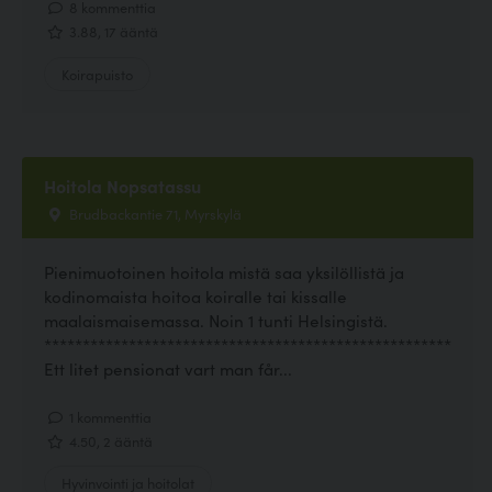
8 kommenttia
3.88, 17 ääntä
Koirapuisto
Hoitola Nopsatassu
Brudbackantie 71, Myrskylä
Pienimuotoinen hoitola mistä saa yksilöllistä ja
kodinomaista hoitoa koiralle tai kissalle
maalaismaisemassa. Noin 1 tunti Helsingistä.
*****************************************************
Ett litet pensionat vart man får...
1 kommenttia
4.50, 2 ääntä
Hyvinvointi ja hoitolat