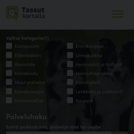
Valitse kategoria(t)
Koirapuisto
Eläinkauppa
Eläinlääkäri
Uimapaikka
Ravintola
Hyvinvointi ja hoitolat
Koirakoulu
Harrastuspaikka
Muut palvelut
Koirahotelli
Koirakuvaaja
Lenkkeily ja patikointi
Koirasovellus
Kauppa
Palveluhaku
Syötä paikkakunta, palvelun nimi tai osoite