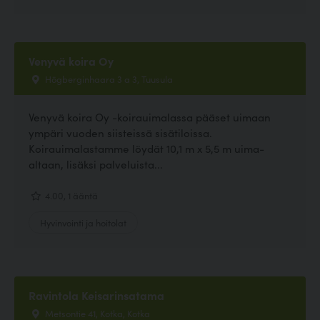
Venyvä koira Oy
Högberginhaara 3 a 3, Tuusula
Venyvä koira Oy -koirauimalassa pääset uimaan
ympäri vuoden siisteissä sisätiloissa.
Koirauimalastamme löydät 10,1 m x 5,5 m uima-
altaan, lisäksi palveluista...
4.00, 1 ääntä
Hyvinvointi ja hoitolat
Ravintola Keisarinsatama
Metsontie 41, Kotka, Kotka