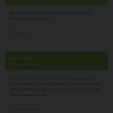
Ruokaa ja juomaa Pietarsaaressa. Koirat ovat
tervetulleita terassille.
Ravintola
Hiekanhalli
Ukintie 7, Vihti
500 m2 -kokoinen sisätila muun muassa agilityn
harrastukseen Vihdin Ojakkalassa. Kentän alustana
kokotilan kattava tekonurmi, jossa kumirouhetäyte.
Kentän koko on noin...
Harrastuspaikka