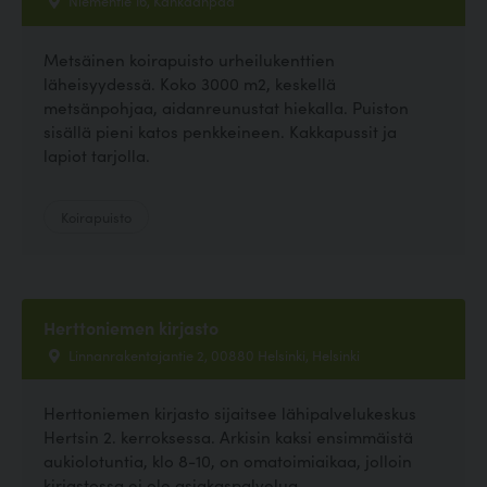
Niementie 16, Kankaanpää
Metsäinen koirapuisto urheilukenttien
läheisyydessä. Koko 3000 m2, keskellä
metsänpohjaa, aidanreunustat hiekalla. Puiston
sisällä pieni katos penkkeineen. Kakkapussit ja
lapiot tarjolla.
Koirapuisto
Herttoniemen kirjasto
Linnanrakentajantie 2, 00880 Helsinki, Helsinki
Herttoniemen kirjasto sijaitsee lähipalvelukeskus
Hertsin 2. kerroksessa. Arkisin kaksi ensimmäistä
aukiolotuntia, klo 8-10, on omatoimiaikaa, jolloin
kirjastossa ei ole asiakaspalvelua....