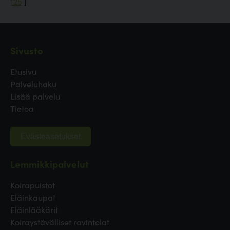
125
]
Sivusto
Etusivu
Palveluhaku
Lisää palvelu
Tietoa
Evästeasetukset
Lemmikkipalvelut
Koirapuistot
Eläinkaupat
Eläinlääkärit
Koiraystävälliset ravintolat