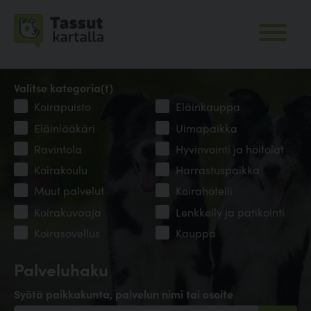
Valitse kategoria(t)
Koirapuisto
Eläinkauppa
Eläinlääkäri
Uimapaikka
Ravintola
Hyvinvointi ja hoitolat
Koirakoulu
Harrastuspaikka
Muut palvelut
Koirahotelli
Koirakuvaaja
Lenkkeily ja patikointi
Koirasovellus
Kauppa
Palveluhaku
Syötä paikkakunta, palvelun nimi tai osoite