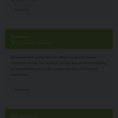
Koirakoulu
Valdemari
Jäämerentie, Rovaniemi
Rovaniemen uimarannan läheisyydessä oleva
rantaravintola. Iso terassi, jonne koirat tervetulleita,
puistoalueita vieressä, ruoka hyvää ja loistavat
maisemat.
Ravintola
KBC Taproom