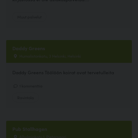
Muut palvelut
Daddy Greens
Humalistonkatu, 3 Helsinki, Helsinki
Daddy Greens Töölöön koirat ovat tervetulleita
1 kommenttia
Ravintola
Pub Stallhagen
Alholminkatu 1, Pietarsaari