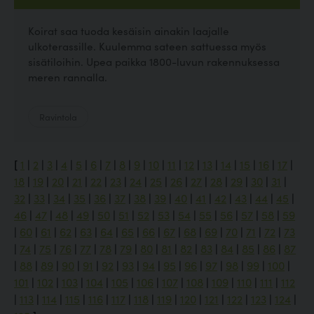
Koirat saa tuoda kesäisin ainakin laajalle
ulkoterassille. Kuulemma sateen sattuessa myös
sisätiloihin. Upea paikka 1800-luvun rakennuksessa
meren rannalla.
Ravintola
[
1
|
2
|
3
|
4
|
5
|
6
|
7
|
8
|
9
|
10
|
11
|
12
|
13
|
14
|
15
|
16
|
17
|
18
|
19
|
20
|
21
|
22
|
23
|
24
|
25
|
26
|
27
|
28
|
29
|
30
|
31
|
32
|
33
|
34
|
35
|
36
|
37
|
38
|
39
|
40
|
41
|
42
|
43
|
44
|
45
|
46
|
47
|
48
|
49
|
50
|
51
|
52
|
53
|
54
|
55
|
56
|
57
|
58
|
59
|
60
|
61
|
62
|
63
|
64
|
65
|
66
|
67
|
68
|
69
|
70
|
71
|
72
|
73
|
74
|
75
|
76
|
77
|
78
|
79
|
80
|
81
|
82
|
83
|
84
|
85
|
86
|
87
|
88
|
89
|
90
|
91
|
92
|
93
|
94
|
95
|
96
|
97
|
98
|
99
|
100
|
101
|
102
|
103
|
104
|
105
|
106
|
107
|
108
|
109
|
110
|
111
|
112
|
113
|
114
|
115
|
116
|
117
|
118
|
119
|
120
|
121
|
122
|
123
|
124
|