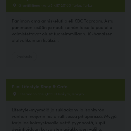
Graniittilinnankatu 2 K117 20100 Turku, Turku
Panimon oma anniskelutila eli KBC Taproom. Astu
panimoon sisään ja nauti seinän toisella puolella
valmistettavat oluet tuoreimmillaan. 16-hanaisen
olutvalikoiman lisäksi...
Ravintola
Fiini Lifestyle Shop & Cafe
Oltermannintie 7,61500 Isokyrö, Isokyrö
Lifestyle-myymälä ja suklaakahvila Isonkyrön
vanhan meijerin historiallisessa pihapiirissä. Myyjä
tarjoilee koiraystävälle vettä pyynnöstä, kupit
desinfioidaan karvaisten asiakkaiden välillä.