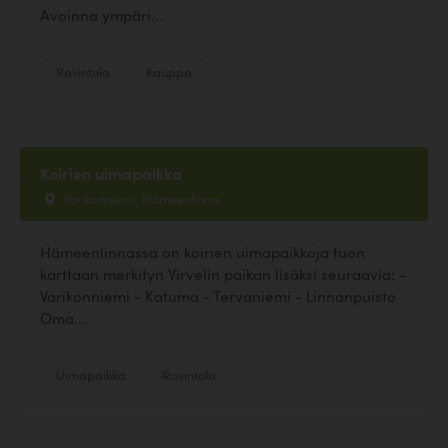
Avoinna ympäri...
Ravintola
Kauppa
Koirien uimapaikka
Varikonniemi, Hämeenlinna
Hämeenlinnassa on koirien uimapaikkoja tuon
karttaan merkityn Virvelin paikan lisäksi seuraavia: -
Varikonniemi - Katuma - Tervaniemi - Linnanpuisto
Oma...
Uimapaikka
Ravintola