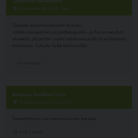
Lifedream valokuvaus
Kavastontie 691 25460 , Salo
Tarjoan pienimuotoisesti koirien
valokuvauspalveluja pääkaupunki- ja Turun seudun
alueella. Järjestän myös valokuvauspäiviä erilaisissa
kohteissa. Tutustu lisää kotisivuilla!
Koirakuvaaja
Bauhaus Kaakkuri Oulu
Kaakkurinkulma 2, Oulu, Oulu
Tavarataloon voi mennä koiran kanssa.
5.00, 2 ääntä