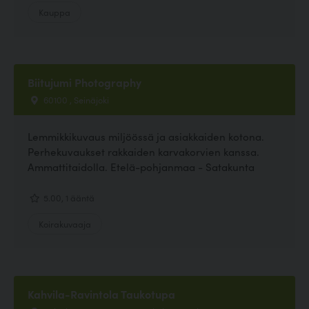
Kauppa
Biitujumi Photography
60100 , Seinäjoki
Lemmikkikuvaus miljöössä ja asiakkaiden kotona.
Perhekuvaukset rakkaiden karvakorvien kanssa.
Ammattitaidolla. Etelä-pohjanmaa - Satakunta
5.00, 1 ääntä
Koirakuvaaja
Kahvila-Ravintola Taukotupa