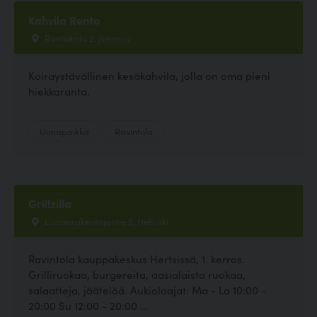
Kahvila Rento
Rantakatu 2, Joensuu
Koiraystävällinen kesäkahvila, jolla on oma pieni
hiekkaranta.
Uimapaikka
Ravintola
Grillzilla
Linnanrakentajantie 2, Helsinki
Ravintola kauppakeskus Hertsissä, 1. kerros.
Grilliruokaa, burgereita, aasialaista ruokaa,
salaatteja, jäätelöä. Aukioloajat: Ma - La 10:00 -
20:00 Su 12:00 - 20:00 ...