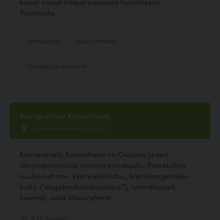
koirat voivat liikkua vapaana turvallisesti.
Tuntihinta...
Koirapuisto
Muut palvelut
Lenkkeily ja patikointi
Koirapalvelu Kannattava
Kolehmaisenlenkki 116, Oulu
Koirapalvelu Kannattava on Oulussa ja sen
lähiympäristössä toimiva koirakoulu. Palveluihin
kuuluuvat mm. yksityiskoulutus, käytösongelmien
hoito ("ongelmakoirakoulutus"), ryhmäkurssit,
luennot, sekä tilausryhmät....
3.33, 3 ääntä