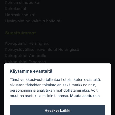
Koirien uimapaikat
Koirakoulut
Harrastuspaikat
Hyvinvointipalvelut ja hoitolat
Suosituimmat
Koirapuistot Helsingissä
Koiraystävälliset ravaintolat Helsingissä
Koirapuistot Vantaalla
Koirapuistot Espoossa
Koirapuistot Turussa
Käytämme evästeitä
Eläinlääkäri Helsingissä
Koirapuistot Tampereella
Tämä verkkosivusto tallentaa tietoja, kuten evästeitä,
sivuston tärkeiden toimintojen sekä markkinoinnin,
personoinnin ja analytiikan mahdollistamiseksi. Voit
Linkit
muuttaa asetuksia milloin tahansa.
Muuta asetuksia
Hyväksy kaikki