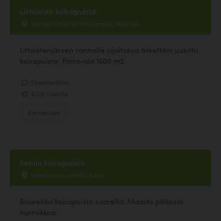
Littoisten koirapuisto
Vanhan Littoistentien varrella, Kaarina
Littoistenjärven rannalla sijaitseva äskettäin uusittu
koirapuisto. Pinta-ala 1500 m2.
1 kommenttia
4.00, 1 ääntä
Koirapuisto
Kemin koirapuisto
Valtakadun varrella, Kemi
Suurehko koirapuisto saarella. Maasto pääosin
nurmikkoa.