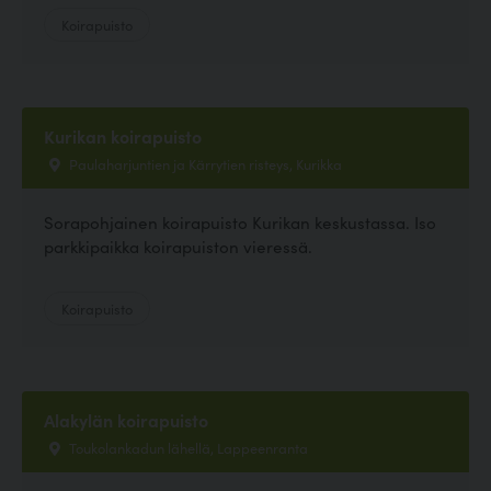
Koirapuisto
Kurikan koirapuisto
Paulaharjuntien ja Kärrytien risteys, Kurikka
Sorapohjainen koirapuisto Kurikan keskustassa. Iso
parkkipaikka koirapuiston vieressä.
Koirapuisto
Alakylän koirapuisto
Toukolankadun lähellä, Lappeenranta