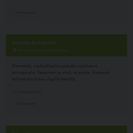
Koirapuisto
Sompion koirapuisto
Keravantien varrella, Kerava
Pienehkö, rauhallisella paikalla sijaitseva
koirapuisto. Tasainen ja siisti, ei puita. Vieressä
koirien koulutus-/agilitykenttä.
1 kommenttia
Koirapuisto