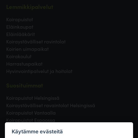
Lemmikkipalvelut
Koirapuistot
Eläinkaupat
Eläinlääkärit
Koiraystävälliset ravintolat
Koirien uimapaikat
Koirakoulut
Harrastuspaikat
Hyvinvointipalvelut ja hoitolat
Suosituimmat
Koirapuistot Helsingissä
Koiraystävälliset ravaintolat Helsingissä
Koirapuistot Vantaalla
Koirapuistot Espoossa
Koirapuistot Turussa
Käytämme evästeitä
Eläinlääkäri Helsingissä