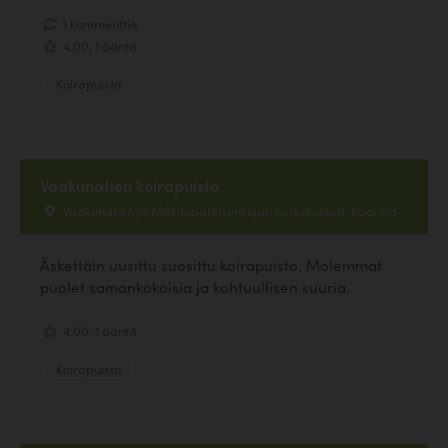
1 kommenttia
4.00, 1 ääntä
Koirapuisto
Vaakunatien koirapuisto
Vaakunatien ja Mäkitupalaisenkujan risteyksessä, Kaarina
Äskettäin uusittu suosittu koirapuisto. Molemmat
puolet samankokoisia ja kohtuullisen suuria.
4.00, 1 ääntä
Koirapuisto