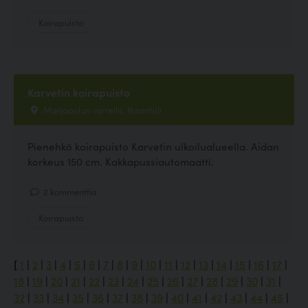
Koirapuisto
Karvetin koirapuisto
Marjapolun varrella, Naantali
Pienehkö koirapuisto Karvetin ulkoilualueella. Aidan
korkeus 150 cm. Kakkapussiautomaatti.
2 kommenttia
Koirapuisto
[
1
|
2
|
3
|
4
|
5
|
6
|
7
|
8
|
9
|
10
|
11
|
12
|
13
|
14
|
15
|
16
|
17
|
18
|
19
|
20
|
21
|
22
|
23
|
24
|
25
|
26
|
27
|
28
|
29
|
30
|
31
|
32
|
33
|
34
|
35
|
36
|
37
|
38
|
39
|
40
|
41
|
42
|
43
|
44
|
45
|