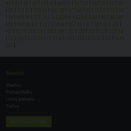
46
|
47
|
48
|
49
|
50
|
51
|
52
|
53
|
54
|
55
|
56
|
57
|
58
|
59
|
60
|
61
|
62
|
63
|
64
|
65
|
66
|
67
|
68
|
69
|
70
|
71
|
72
|
73
|
74
|
75
|
76
|
77
|
78
|
79
|
80
|
81
|
82
|
83
|
84
|
85
|
86
|
87
|
88
|
89
|
90
|
91
|
92
|
93
|
94
|
95
|
96
|
97
|
98
|
99
|
100
|
101
|
102
|
103
|
104
|
105
|
106
|
107
|
108
|
109
|
110
|
111
|
112
|
113
|
114
|
115
|
116
|
117
|
118
|
119
|
120
|
121
|
122
|
123
|
124
|
125
]
Sivusto
Etusivu
Palveluhaku
Lisää palvelu
Tietoa
Evästeasetukset