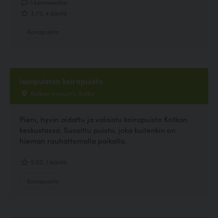
1 kommenttia
3.75, 4 ääntä
Koirapuisto
Isonpuiston koirapuisto
Kotkan isopuisto, Kotka
Pieni, hyvin aidattu ja valaistu koirapuisto Kotkan
keskustassa. Suosittu puisto, joka kuitenkin on
hieman rauhattomalla paikalla.
5.00, 1 ääntä
Koirapuisto