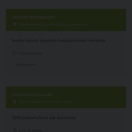
Lepolan koirapuisto
Parkkarilankadun lähellä, Lappeenranta
Isohko puisto Lepolan hautausmaan vieressä.
11 kommenttia
Koirapuisto
Lohjan koirapuisto
Karnaistenkadun varrella, Lohja
Tällä palvelulla ei ole kuvausta.
2.72, 18 ääntä