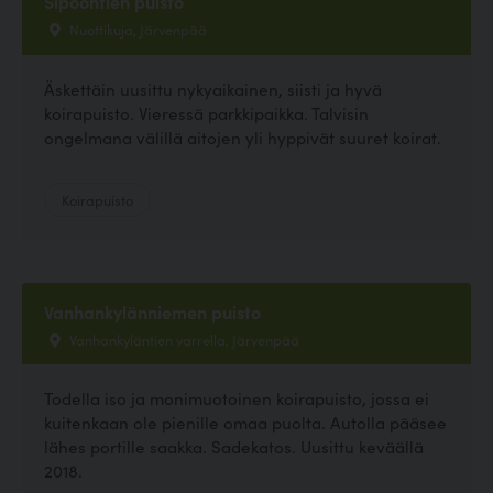
Sipoontien puisto
Nuottikuja, Järvenpää
Äskettäin uusittu nykyaikainen, siisti ja hyvä
koirapuisto. Vieressä parkkipaikka. Talvisin
ongelmana välillä aitojen yli hyppivät suuret koirat.
Koirapuisto
Vanhankylänniemen puisto
Vanhankyläntien varrella, Järvenpää
Todella iso ja monimuotoinen koirapuisto, jossa ei
kuitenkaan ole pienille omaa puolta. Autolla pääsee
lähes portille saakka. Sadekatos. Uusittu keväällä
2018.