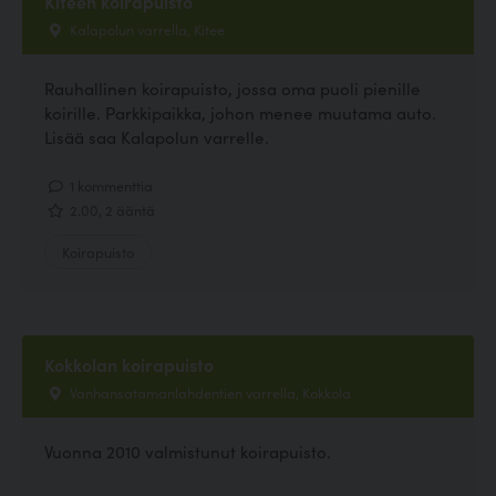
Kiteen koirapuisto
Kalapolun varrella, Kitee
Rauhallinen koirapuisto, jossa oma puoli pienille
koirille. Parkkipaikka, johon menee muutama auto.
Lisää saa Kalapolun varrelle.
1 kommenttia
2.00, 2 ääntä
Koirapuisto
Kokkolan koirapuisto
Vanhansatamanlahdentien varrella, Kokkola
Vuonna 2010 valmistunut koirapuisto.