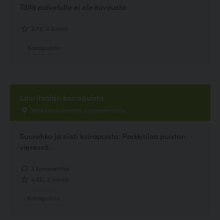
Tällä palvelulla ei ole kuvausta.
3.75, 4 ääntä
Koirapuisto
Lauritsalan koirapuisto
Vehkataipaleentie, Lappeenranta
Suurehko ja siisti koirapuisto. Parkkitilaa puiston
vieressä.
3 kommenttia
4.00, 2 ääntä
Koirapuisto