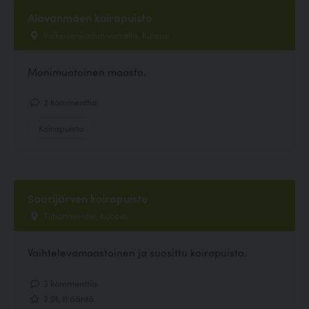
Alavanmäen koirapuisto
Valkeisenkadun varrella, Kuopio
Monimuotoinen maasto.
2 kommenttia
Koirapuisto
Saarijärven koirapuisto
Tiihottarentie, Kuopio
Vaihtelevamaastoinen ja suosittu koirapuisto.
3 kommenttia
3.91, 11 ääntä