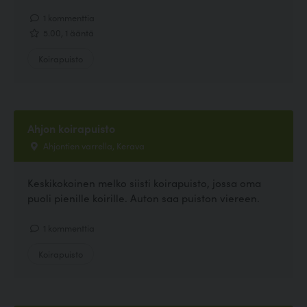
1 kommenttia
5.00, 1 ääntä
Koirapuisto
Ahjon koirapuisto
Ahjontien varrella, Kerava
Keskikokoinen melko siisti koirapuisto, jossa oma
puoli pienille koirille. Auton saa puiston viereen.
1 kommenttia
Koirapuisto