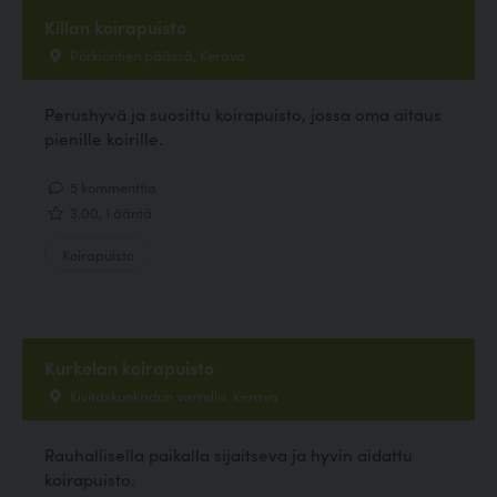
Killan koirapuisto
Pörkiöntien päässä, Kerava
Perushyvä ja suosittu koirapuisto, jossa oma aitaus
pienille koirille.
5 kommenttia
3.00, 1 ääntä
Koirapuisto
Kurkelan koirapuisto
Kivitaskunkadun varrella, Kerava
Rauhallisella paikalla sijaitseva ja hyvin aidattu
koirapuisto.