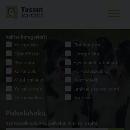
Valitse kategoria(t)
Koirapuisto
Eläinkauppa
Eläinlääkäri
Uimapaikka
Ravintola
Hyvinvointi ja hoitolat
Koirakoulu
Harrastuspaikka
Muut palvelut
Koirahotelli
Koirakuvaaja
Lenkkeily ja patikointi
Koirasovellus
Kauppa
Palveluhaku
Syötä paikkakunta, palvelun nimi tai osoite