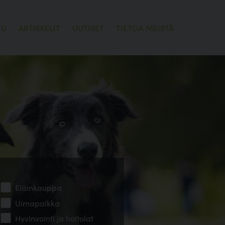
LU
ARTIKKELIT
UUTISET
TIETOA MEISTÄ
Eläinkauppa
Uimapaikka
Hyvinvointi ja hoitolat