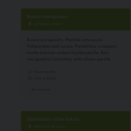
Nokian koirapuisto
Talttakatu, Nokia
Avara koirapuisto. Pienille oma puoli.
Pohjamateriaali soraa. Parkkitilaa runsaasti,
mutta hieman vaikea löytää perille. Kun
navigaattori ilmoittaa, että ollaan perillä...
1 kommenttia
4.00, 4 ääntä
Koirapuisto
Eläinlääkäri Elina Eskola
Säterintie 19, Köyliö