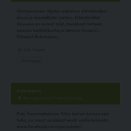
Monipuolinen täyden palvelun eläinklinikka
sinua ja lemmikkiäsi varten. Eläinklinikka
Viksussa on avarat tilat, tasokkaat laitteet,
osaava henkilökunta ja lämmin ilmapiiri.
Palvelut Rokotukset,...
5.00, 1 ääntä
Eläinlääkäri
Painobaari
Postikuja 2, 00100 Helsinki, Helsinki
Pubi Sanomatalossa. Kiltin koiran kanssa saa
tulla, jos muut asiakkaat eivät valita koirasta.
www.facebook.com/painobaari