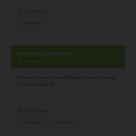
1 kommenttia
Eläinlääkäri
Koirankota koirapalvelut
Inkilänkatu 4, Turku
Palvelut: koirien koiralähtöiset kurssit, luennot
ja koulutuspäivät.
4.20, 5 ääntä
Eläinkauppa
Koirakoulu