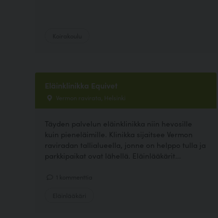
Koirakoulu
Eläinklinikka Equivet
Vermon ravirata, Helsinki
Täyden palvelun eläinklinikka niin hevosille
kuin pieneläimille. Klinikka sijaitsee Vermon
raviradan tallialueella, jonne on helppo tulla ja
parkkipaikat ovat lähellä. Eläinlääkärit...
1 kommenttia
Eläinlääkäri