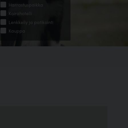
Harrastuspaikka
Koirahotelli
Lenkkeily ja patikointi
Kauppa