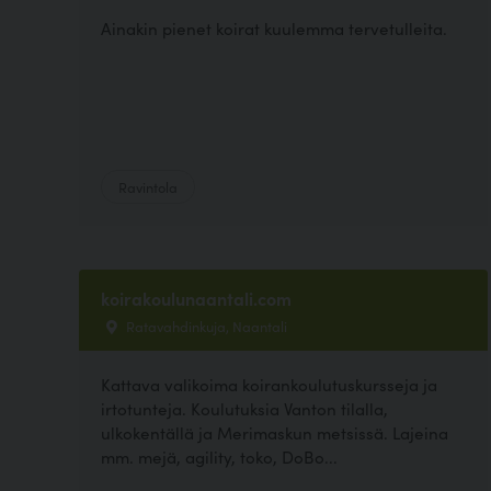
Ainakin pienet koirat kuulemma tervetulleita.
Ravintola
koirakoulunaantali.com
Ratavahdinkuja, Naantali
Kattava valikoima koirankoulutuskursseja ja
irtotunteja. Koulutuksia Vanton tilalla,
ulkokentällä ja Merimaskun metsissä. Lajeina
mm. mejä, agility, toko, DoBo...