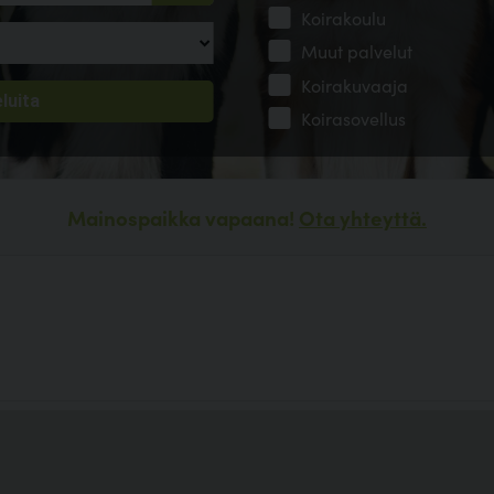
Koirakoulu
Muut palvelut
Koirakuvaaja
Koirasovellus
Mainospaikka vapaana!
Ota yhteyttä.