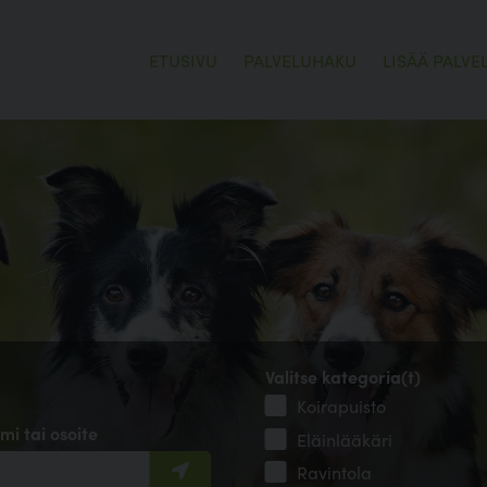
ETUSIVU
PALVELUHAKU
LISÄÄ PALVE
Valitse kategoria(t)
Koirapuisto
mi tai osoite
Eläinlääkäri
Ravintola