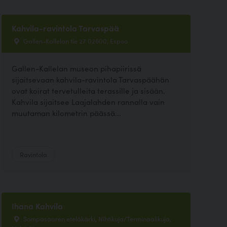
Kahvila-ravintola Tarvaspää
Gallen-Kallelan tie 27 02600, Espoo
Gallen-Kallelan museon pihapiirissä
sijaitsevaan kahvila-ravintola Tarvaspäähän
ovat koirat tervetulleita terassille ja sisään.
Kahvila sijaitsee Laajalahden rannalla vain
muutaman kilometrin päässä...
Ravintola
Ihana Kahvila
Sompasaaren eteläkärki, Nihtikuja/Terminaalikuja,