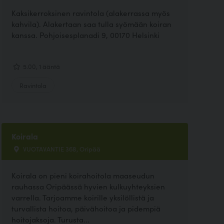
Kaksikerroksinen ravintola (alakerrassa myös
kahvila). Alakertaan saa tulla syömään koiran
kanssa. Pohjoisesplanadi 9, 00170 Helsinki
5.00, 1 ääntä
Ravintola
Koirala
VUOTAVANTIE 368, Oripää
Koirala on pieni koirahoitola maaseudun
rauhassa Oripäässä hyvien kulkuyhteyksien
varrella. Tarjoamme koirille yksilöllistä ja
turvallista hoitoa, päivähoitoa ja pidempiä
hoitojaksoja. Turusta...