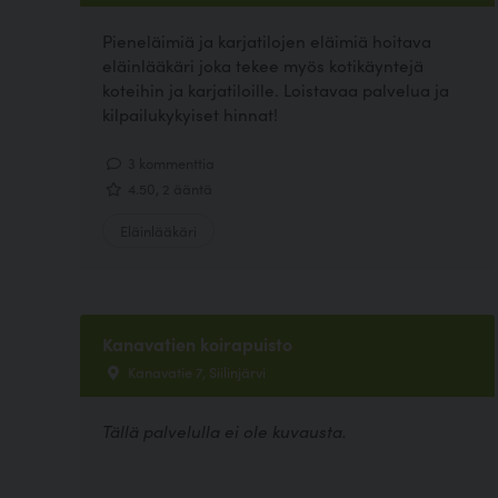
Pieneläimiä ja karjatilojen eläimiä hoitava
eläinlääkäri joka tekee myös kotikäyntejä
koteihin ja karjatiloille. Loistavaa palvelua ja
kilpailukykyiset hinnat!
3 kommenttia
4.50, 2 ääntä
Eläinlääkäri
Kanavatien koirapuisto
Kanavatie 7, Siilinjärvi
Tällä palvelulla ei ole kuvausta.