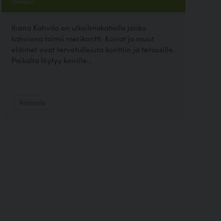
Helsinki
Ihana Kahvila on ulkoilmakahvila jonka
kahviona toimii merikontti. Koirat ja muut
eläimet ovat tervetulleiuta konttiin ja terassille.
Paikalta löytyy koirille...
Ravintola