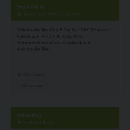
Dog & Cat Ky
Työpajatie 20, 06150 Porvoo, Porvoo
Eläintarvikeliike Dog & Cat Ky / D&C Dogsport
Aukioloajat: Arkisin 10-18 La 10-15
Koiraurheiluvarusteisiin erikoistunut
eläintarvikeliike.
5.00, 1 ääntä
Eläinkauppa
Vainuvoima
Purokatu 3, Raisio