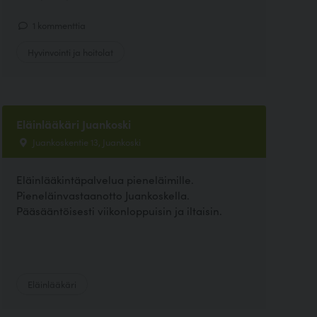
1 kommenttia
Hyvinvointi ja hoitolat
Eläinlääkäri Juankoski
Juankoskentie 13, Juankoski
Eläinlääkintäpalvelua pieneläimille.
Pieneläinvastaanotto Juankoskella.
Pääsääntöisesti viikonloppuisin ja iltaisin.
Eläinlääkäri