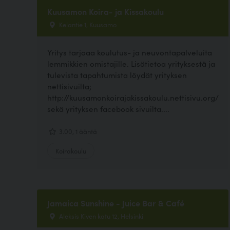
Kuusamon Koira- ja Kissakoulu
Kelantie 1, Kuusamo
Yritys tarjoaa koulutus- ja neuvontapalveluita
lemmikkien omistajille. Lisätietoa yrityksestä ja
tulevista tapahtumista löydät yrityksen
nettisivuilta;
http://kuusamonkoirajakissakoulu.nettisivu.org/
sekä yrityksen facebook sivuilta....
3.00, 1 ääntä
Koirakoulu
Jamaica Sunshine - Juice Bar & Café
Aleksis Kiven katu 12, Helsinki