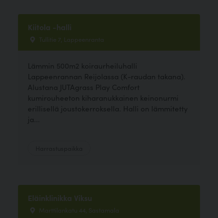
Kiitola -halli
Tullitie 7, Lappeenranta
Lämmin 500m2 koiraurheiluhalli
Lappeenrannan Reijolassa (K-raudan takana).
Alustana JUTAgrass Play Comfort
kumirouheeton kiharanukkainen keinonurmi
erillisellä joustokerroksella. Halli on lämmitetty
ja...
Harrastuspaikka
Eläinklinikka Viksu
Marttilankatu 44, Sastamala