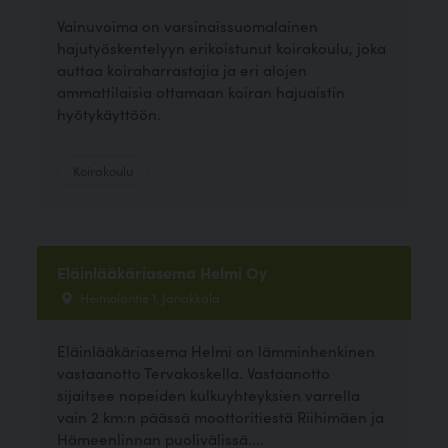
Vainuvoima on varsinaissuomalainen
hajutyöskentelyyn erikoistunut koirakoulu, joka
auttaa koiraharrastajia ja eri alojen
ammattilaisia ottamaan koiran hajuaistin
hyötykäyttöön.
Koirakoulu
Eläinlääkäriasema Helmi Oy
Heimolantie 1, Janakkala
Eläinlääkäriasema Helmi on lämminhenkinen
vastaanotto Tervakoskella. Vastaanotto
sijaitsee nopeiden kulkuyhteyksien varrella
vain 2 km:n päässä moottoritiestä Riihimäen ja
Hämeenlinnan puolivälissä....