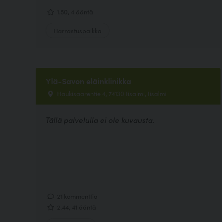
1.50, 4 ääntä
Harrastuspaikka
Ylä-Savon eläinklinikka
Haukisaarentie 4, 74130 Iisalmi, Iisalmi
Tällä palvelulla ei ole kuvausta.
21 kommenttia
2.44, 41 ääntä