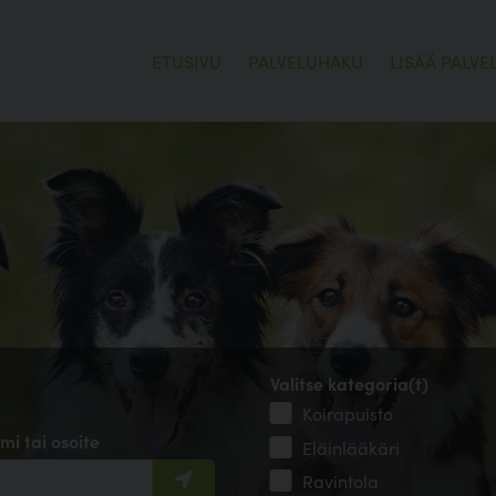
ETUSIVU
PALVELUHAKU
LISÄÄ PALVE
Valitse kategoria(t)
Koirapuisto
mi tai osoite
Eläinlääkäri
Ravintola