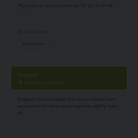
Myymälä on avoinna ma–pe 10–20, la 10–18.
5.00, 1 ääntä
Eläinkauppa
Dogantti
Meijerintie 4, Liminka
Dogantti koiratuotteet, harrastusvälineet mm.
seuraaviin koiraharrastus lajeihin: agility, toko,
pk