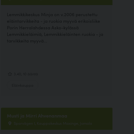
Lemmikkikeskus Minja on v.2006 perustettu
eläintarvikkeita - ja ruokia myyvä erikoisliike
Porin Herralahdessa Asko-kylässä
Lemmikkieläimiä, Lemmikkieläinten ruokia - ja
tarvikkeita myyvä...
3.40, 10 ääntä
Eläinkauppa
Musti ja Mirri Ahvenanmaa
Sparvägen 1, Kauppakeskus Maxinge, Jomala