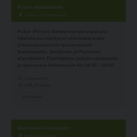
PoSan eläinlääkintä
Torikatu 5, Kankaanpää
PoSan (Pohjois-Satakunnan peruspalvelu-
liikelaitoskuntayhtymä) eläinlääkäreiden
yhteisvastaanotolla työskentelevät
Kankaanpään, Jämijärven ja Pomarkun
eläinlääkärit. Eläinlääkärin puhelinvastaanotto
ja ajanvaraus Arkiaamuisin klo 08:00 – 09:00
1 kommenttia
2.88, 26 ääntä
Eläinlääkäri
Riistaveden koirapuisto
Koulutie 12, Kuopio