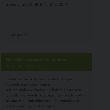
avoinna: ark. 10–19, la 10–17, su 12–17
Eläinkauppa
Pieneläinvastaanotto Tassutohtori
Asemakatu 14, Kuopio
Eläinlääkärin vastaanotto aivan Kuopion
keskustassa. Tarjoamme mm.: -
peruseläinlääkäripalvelut (koirat, kissat sekä
jyrsijät) - terveystarkastukset ja -todistukset -
akupunktio - koirahieronta - hammaskiven
poisto - pehmytosakirurgia -