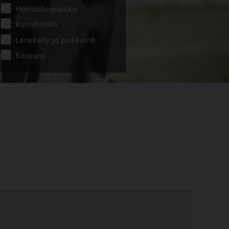
Harrastuspaikka
Koirahotelli
Lenkkeily ja patikointi
Kauppa