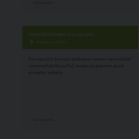
Eläinlääkäri
Mansikkalahden koirapuisto
Mäntykatu, Kotka
Koirapuisto kivassa paikassa meren rannalla(ei
uimamahdollisuutta). Isojen ja pienten puoli
erotettu aidalla.
Koirapuisto