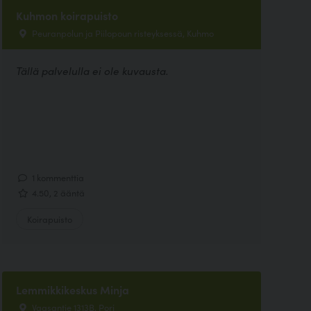
Kuhmon koirapuisto
Peuranpolun ja Piilopoun risteyksessä, Kuhmo
Tällä palvelulla ei ole kuvausta.
1 kommenttia
4.50, 2 ääntä
Koirapuisto
Lemmikkikeskus Minja
Vaasantie 1313B, Pori