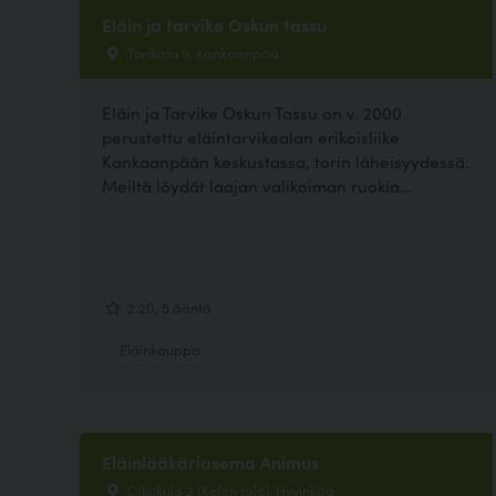
Eläin ja tarvike Oskun tassu
Torikatu 9, Kankaanpää
Eläin ja Tarvike Oskun Tassu on v. 2000
perustettu eläintarvikealan erikoisliike
Kankaanpään keskustassa, torin läheisyydessä.
Meiltä löydät laajan valikoiman ruokia...
2.20, 5 ääntä
Eläinkauppa
Eläinlääkäriasema Animus
Oikokuja 2 (Kelan talo), Hyvinkää