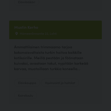
Eläinlääkäri
Mustin Kerho
Hämeenlinnantie 22, Lahti
Ammattilainen trimmaamo tarjoa
kokonaisvaltaista turkin hoitoa kaikkille
kotikoirille. Meillä pestään ja föönataan
kuivaksi, avaataan takut, nypitään karkeää
karvaa, muotoillaan turkkia koneella...
Eläinkauppa
Hyvinvointi ja hoitolat
Koirakoulu