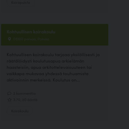
Koirapuisto
Kohtuullisen koirakoulu
06100 porvoo, Porvoo
Kohtuullisen koirakoulu tarjoaa yksilöllisesti ja
räätälöidysti koulutusapua arkielämän
haasteisiin, apua arkitottelevaisuuteen tai
vaikkapa mukavaa yhdessä touhuamista
aktivoinnin merkeissä. Koulutus on...
2 kommenttia
3.70, 20 ääntä
Koirakoulu