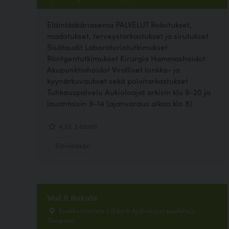
Eläinlääkäriasema PALVELUT Rokotukset,
madotukset, terveystarkastukset ja sirutukset
Sisätaudit Laboratoriotutkimukset
Röntgentutkimukset Kirurgia Hammashoidot
Akupunktiohoidot Viralliset lonkka- ja
kyynärkuvaukset sekä polvitarkastukset
Tuhkauspalvelu Aukioloajat arkisin klo 9-20 ja
lauantaisin 9-14 (ajanvaraus alkaa klo 8)
4.33, 3 ääntä
Eläinlääkäri
Wuf.fi Nekala
Kuokkamaantie 2 (käynti Ajokinkujan puolelta) ,
Tampere