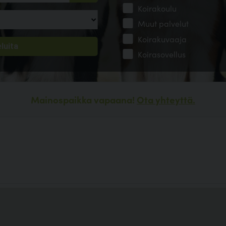
Koirakoulu
Muut palvelut
Koirakuvaaja
Koirasovellus
Mainospaikka vapaana!
Ota yhteyttä.