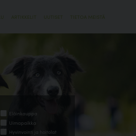
LU
ARTIKKELIT
UUTISET
TIETOA MEISTÄ
Eläinkauppa
Uimapaikka
Hyvinvointi ja hoitolat