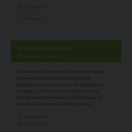
3.00, 1 ääntä
Eläinkauppa
Omaeläinklinikka Helsinki
Telakkakatu 3, Helsinki
Omaeläinklinikka Helsinki tarjoaa kattavat
terveydenhoitopalvelut lemmikeille.
Nykyaikaisissa tiloissamme on digitaalinen
röntgen, ultraääni, hammaskiven poisto
turvallisessa anestesiassa, leikkaussali ja
anestesianvalvontalaitteisto ja oma...
6 kommenttia
3.90, 39 ääntä