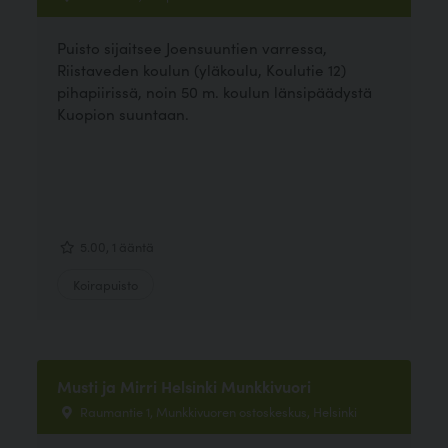
Puisto sijaitsee Joensuuntien varressa,
Riistaveden koulun (yläkoulu, Koulutie 12)
pihapiirissä, noin 50 m. koulun länsipäädystä
Kuopion suuntaan.
5.00, 1 ääntä
Koirapuisto
Musti ja Mirri Helsinki Munkkivuori
Raumantie 1, Munkkivuoren ostoskeskus, Helsinki