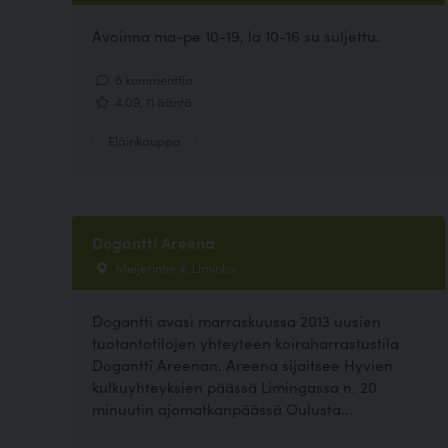
Avoinna ma-pe 10-19, la 10-16 su suljettu.
6 kommenttia
4.09, 11 ääntä
Eläinkauppa
Dogantti Areena
Meijerintie 4, Liminka
Dogantti avasi marraskuussa 2013 uusien
tuotantotilojen yhteyteen koiraharrastustila
Dogantti Areenan. Areena sijaitsee Hyvien
kulkuyhteyksien päässä Limingassa n. 20
minuutin ajomatkanpäässä Oulusta...