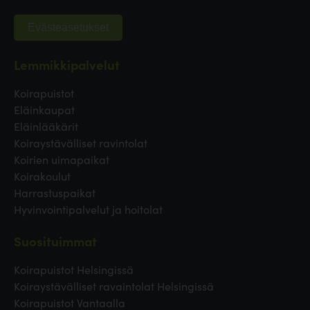
Evästeasetukset
Lemmikkipalvelut
Koirapuistot
Eläinkaupat
Eläinlääkärit
Koiraystävälliset ravintolat
Koirien uimapaikat
Koirakoulut
Harrastuspaikat
Hyvinvointipalvelut ja hoitolat
Suosituimmat
Koirapuistot Helsingissä
Koiraystävälliset ravaintolat Helsingissä
Koirapuistot Vantaalla