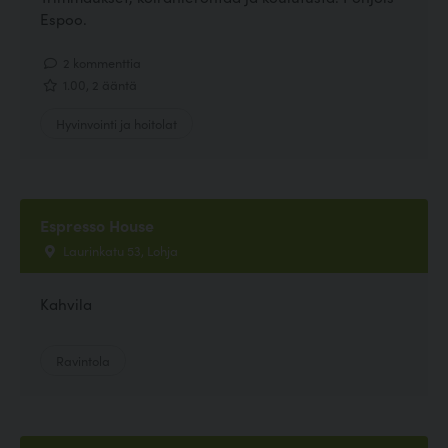
Espoo.
2 kommenttia
1.00, 2 ääntä
Hyvinvointi ja hoitolat
Espresso House
Laurinkatu 53, Lohja
Kahvila
Ravintola