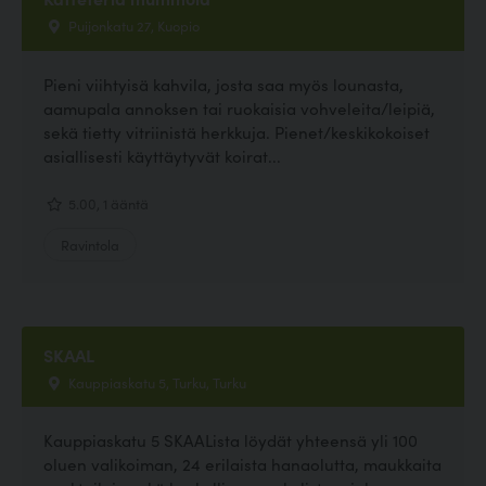
Puijonkatu 27, Kuopio
Pieni viihtyisä kahvila, josta saa myös lounasta,
aamupala annoksen tai ruokaisia vohveleita/leipiä,
sekä tietty vitriinistä herkkuja. Pienet/keskikokoiset
asiallisesti käyttäytyvät koirat...
5.00, 1 ääntä
Ravintola
SKAAL
Kauppiaskatu 5, Turku, Turku
Kauppiaskatu 5 SKAALista löydät yhteensä yli 100
oluen valikoiman, 24 erilaista hanaolutta, maukkaita