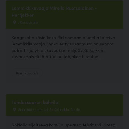
Lemmikkikuvaaja Mirella Ruotsalainen -
Hertjekker
, Kangasala
Kangasalta käsin koko Pirkanmaan alueella toimiva
lemmikkikuvaaja, jonka erityisosaamista on rennot
potretti- ja yhteiskuvaukset miljöössä. Kaikkiin
kuvauspalveluihin kuuluu lahjakortti taulun...
Koirakuvaaja
Tehdassaaren kahvila
Souranderintie 2d, 37100 nokia, Nokia
Nokialla sijaitseva kahvila upeassa tehdasmiljöössä,