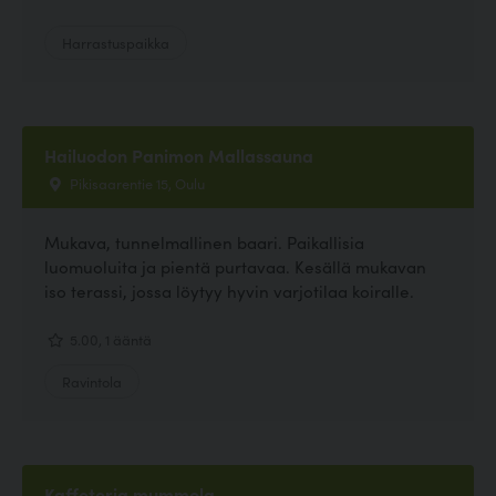
Harrastuspaikka
Hailuodon Panimon Mallassauna
Pikisaarentie 15, Oulu
Mukava, tunnelmallinen baari. Paikallisia
luomuoluita ja pientä purtavaa. Kesällä mukavan
iso terassi, jossa löytyy hyvin varjotilaa koiralle.
5.00, 1 ääntä
Ravintola
Kaffeteria mummola