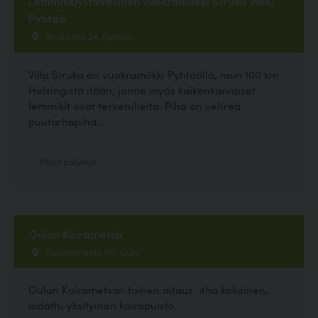
Lemmikkiystävällinen vuokramökki Struka villa,
Pyhtää
Strukantie 24, Pyhtää
Villa Struka on vuokramökki Pyhtäällä, noin 100 km
Helsingistä itään, jonne myös kaikenkarvaiset
lemmikit ovat tervetulleita. Piha on vehreä
puutarhapiha...
Muut palvelut
Oulun Koirametsä
Topinperäntie 101, Oulu
Oulun Koirametsän toinen aitaus. 4ha kokoinen,
aidattu yksityinen koirapuisto.