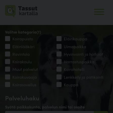
Valitse kategoria(t)
Koirapuisto
Eläinkauppa
Eläinlääkäri
Uimapaikka
Ravintola
Hyvinvointi ja hoitolat
Koirakoulu
Harrastuspaikka
Muut palvelut
Koirahotelli
Koirakuvaaja
Lenkkeily ja patikointi
Koirasovellus
Kauppa
Palveluhaku
Syötä paikkakunta, palvelun nimi tai osoite