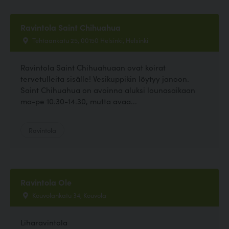
Ravintola Saint Chihuahua
Tehtaankatu 25, 00150 Helsinki, Helsinki
Ravintola Saint Chihuahuaan ovat koirat
tervetulleita sisälle! Vesikuppikin löytyy janoon.
Saint Chihuahua on avoinna aluksi lounasaikaan
ma-pe 10.30-14.30, mutta avaa...
Ravintola
Ravintola Ole
Kouvolankatu 34, Kouvola
Liharavintola