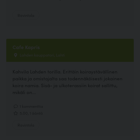
Ravintola
Cafe Kapris
Lahden kauppatori, Lahti
Kahvila Lahden torilla. Erittäin koiraystävällinen
paikka ja omistajalta saa todennäköisesti jokainen
koira namia. Sisä- ja ulkoterassiin koirat sallittu,
mikäli on...
1 kommenttia
5.00, 1 ääntä
Ravintola