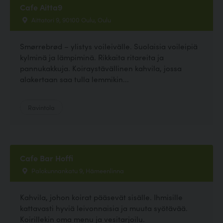
Cafe Aitta9
Aittatori 9, 90100 Oulu, Oulu
Smørrebrød – ylistys voileivälle. Suolaisia voileipiä
kylminä ja lämpiminä. Rikkaita ritareita ja
pannukakkuja. Koiraystävällinen kahvila, jossa
alakertaan saa tulla lemmikin...
Ravintola
Cafe Bar Hoffi
Palokunnankatu 9, Hämeenlinna
Kahvila, johon koirat pääsevät sisälle. Ihmisille
kattavasti hyviä leivonnaisia ja muuta syötävää.
Koirillekin oma menu ja vesitarjoilu.