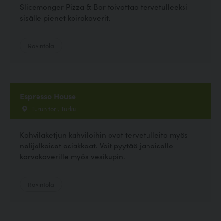
Slicemonger Pizza & Bar toivottaa tervetulleeksi
sisälle pienet koirakaverit.
Ravintola
Espresso House
Turun tori, Turku
Kahvilaketjun kahviloihin ovat tervetulleita myös
nelijalkaiset asiakkaat. Voit pyytää janoiselle
karvakaverille myös vesikupin.
Ravintola