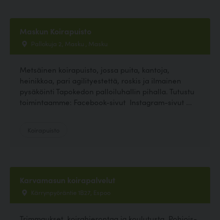
Maskun Koirapuisto
Pallokuja 2, Masku , Masku
Metsäinen koirapuisto, jossa puita, kantoja,
heinikkoa, pari agilityestettä, roskis ja ilmainen
pysäköinti Tapokedon palloiluhallin pihalla. Tutustu
toimintaamme: Facebook-sivut Instagram-sivut ...
Koirapuisto
Karvamasun koirapalvelut
Kärrynpyöräntie 1B27, Espoo
Trimmaukset, koirahierontaa ja koulutusta. Pohjois-