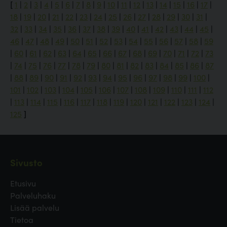
[
1
|
2
|
3
|
4
|
5
|
6
|
7
|
8
|
9
|
10
|
11
|
12
|
13
|
14
|
15
|
16
|
17
|
18
|
19
|
20
|
21
|
22
|
23
|
24
|
25
|
26
|
27
|
28
|
29
|
30
|
31
|
32
|
33
|
34
|
35
|
36
|
37
|
38
|
39
|
40
|
41
|
42
|
43
|
44
|
45
|
46
|
47
|
48
|
49
|
50
|
51
|
52
|
53
|
54
|
55
|
56
|
57
|
58
|
59
|
60
|
61
|
62
|
63
|
64
|
65
|
66
|
67
|
68
|
69
|
70
|
71
|
72
|
73
|
74
|
75
|
76
|
77
|
78
|
79
|
80
|
81
|
82
|
83
|
84
|
85
|
86
|
87
|
88
|
89
|
90
|
91
|
92
|
93
|
94
|
95
|
96
|
97
|
98
|
99
|
100
|
101
|
102
|
103
|
104
|
105
|
106
|
107
|
108
|
109
|
110
|
111
|
112
|
113
|
114
|
115
|
116
|
117
|
118
|
119
|
120
|
121
|
122
|
123
|
124
|
125
]
Sivusto
Etusivu
Palveluhaku
Lisää palvelu
Tietoa