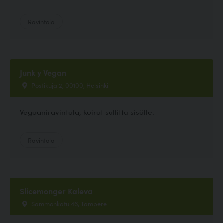
Ravintola
Junk y Vegan
Postikuja 2, 00100, Helsinki
Vegaaniravintola, koirat sallittu sisälle.
Ravintola
Slicemonger Kaleva
Sammonkatu 46, Tampere