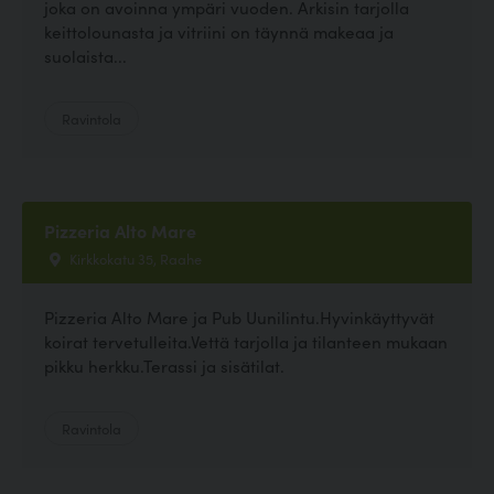
joka on avoinna ympäri vuoden. Arkisin tarjolla
keittolounasta ja vitriini on täynnä makeaa ja
suolaista...
Ravintola
Pizzeria Alto Mare
Kirkkokatu 35, Raahe
Pizzeria Alto Mare ja Pub Uunilintu.Hyvinkäyttyvät
koirat tervetulleita.Vettä tarjolla ja tilanteen mukaan
pikku herkku.Terassi ja sisätilat.
Ravintola