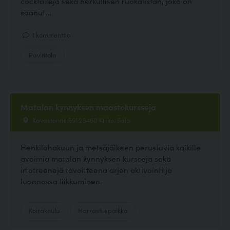
cocktaileja sekä herkullisen ruokalistan, joka on
saanut...
1 kommenttia
Ravintola
Matalan kynnyksen maastokursseja
Kavastontie 691 25460 Kisko, Salo
Henkilöhakuun ja metsäjälkeen perustuvia kaikille
avoimia matalan kynnyksen kursseja sekä
irtotreenejä tavoitteena arjen aktivointi ja
luonnossa liikkuminen.
Koirakoulu
Harrastuspaikka