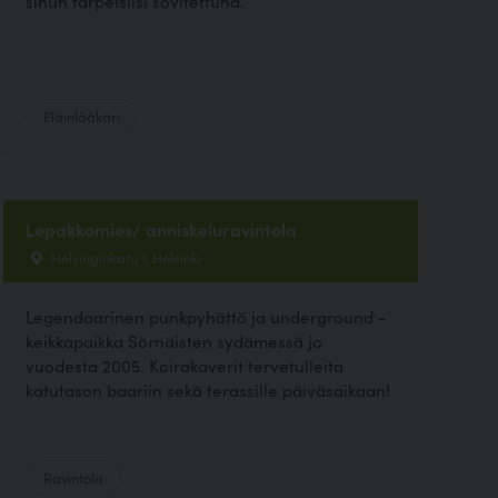
sinun tarpeisiisi sovitettuna.
Eläinlääkäri
Lepakkomies/ anniskeluravintola
Helsinginkatu 1, Helsinki
Legendaarinen punkpyhättö ja underground -
keikkapaikka Sörnäisten sydämessä jo
vuodesta 2005. Koirakaverit tervetulleita
katutason baariin sekä terassille päiväsaikaan!
Ravintola