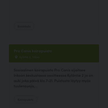
Ravintola
Pro Canis koirapuisto
Kylätie 2, Inkoo
Sosiaalinen koirapuisto Pro Canis sijaitsee
Inkoon keskustassa osoitteessa Kyläntie 2 ja on
auki joka päivä klo 7-21. Puistosta löytyy myös
tuulensuoja,...
Koirapuisto