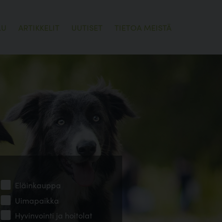
LU
ARTIKKELIT
UUTISET
TIETOA MEISTÄ
Eläinkauppa
Uimapaikka
Hyvinvointi ja hoitolat