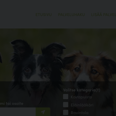
ETUSIVU
PALVELUHAKU
LISÄÄ PALVE
Valitse kategoria(t)
Koirapuisto
mi tai osoite
Eläinlääkäri
Ravintola