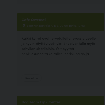
Cafe Qwensel
Läntinen Rantakatu 13B, 20100 Turku, Turku
Kaikki koirat ovat tervetulleita terassialueelle
ja hyvin käyttäytyvät yksilöt voivat tulla myös
kahvilan sisätiloihin. Voit pyytää
henkilökunnalta koirallesi herkkupalan ja...
Ravintola
Dog Team Oy / Center