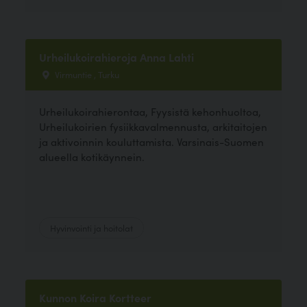
Urheilukoirahieroja Anna Lahti
Virmuntie , Turku
Urheilukoirahierontaa, Fyysistä kehonhuoltoa,
Urheilukoirien fysiikkavalmennusta, arkitaitojen
ja aktivoinnin kouluttamista. Varsinais-Suomen
alueella kotikäynnein.
Hyvinvointi ja hoitolat
Kunnon Koira Kortteer