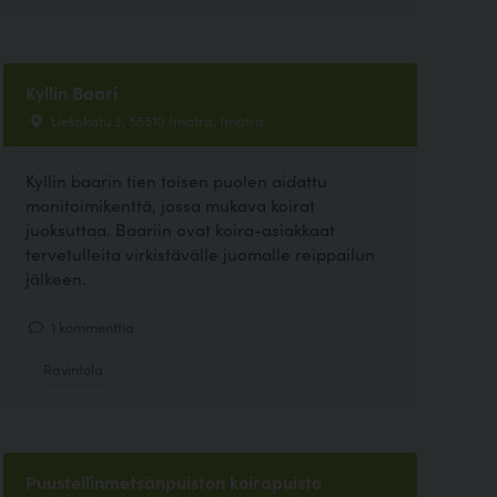
Kyllin Baari
Liekokatu 2, 55510 Imatra, Imatra
Kyllin baarin tien toisen puolen aidattu
monitoimikenttä, jossa mukava koirat
juoksuttaa. Baariin ovat koira-asiakkaat
tervetulleita virkistävälle juomalle reippailun
jälkeen.
1 kommenttia
Ravintola
Puustellinmetsänpuiston koirapuisto