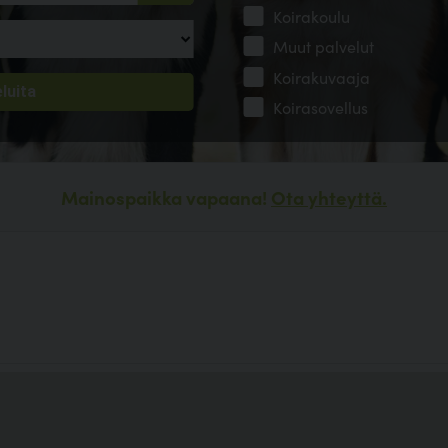
Koirakoulu
Muut palvelut
Koirakuvaaja
Koirasovellus
Mainospaikka vapaana!
Ota yhteyttä.