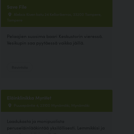
Save File
Aleksis Kiven katu 24 Kellarikerros, 33200 Tampere,
Tampere
Pelaajien suosima baari Keskustorin vieressä.
Vesikupin saa pyytäessä vaikka jäillä.
Ravintola
Eläinklinikka MynVet
Puusepäntie 4, 23100 Mynämäki, Mynämäki
Laadukasta ja monipuolista
peruseläinlääkintää yksilöllisesti. Lemmikkisi ja