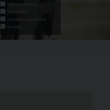
Harrastuspaikka
Koirahotelli
Lenkkeily ja patikointi
Kauppa