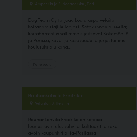
Ampeerikuja 3, Noormarkku , Pori
Dog Team Oy tarjoaa koulutuspalveluita
koiranomistajille laajasti Satakunnan alueella;
koiraharrastushallimme sijaitsevat Kokemäellä
ja Porissa, kevät ja kesäkaudella järjestämme
koulutuksia ulkona...
Koirakoulu
Rauhankahvila Fredrika
Veturitori 3, Helsinki
Rauhankahvila Fredrika on kotoisa
lounasravintola, kahvila, kulttuuritila sekä
avoin kaupunkitila Itä-Pasilassa