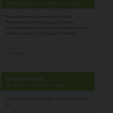
Pikkukarhunkierto 24 g, 04300 Tuusula, Tuusula
Puustellinmetsän koirapuiston löydät
Rykmentin puistotien lopussa olevasta
Puustellinmetsän puistosta. Koirapuistossa on
erikseen alueet isoille ja pienille koirille.
Koirapuisto
Momentine Wine bar
Sofiankatu 3, 00170 Helsinki, Helsinki
Koiraystävällinen viinibaari. Terassi ja sisätilat
ok.