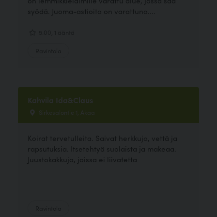
on lemmikkieläimille varattu alue, jossa saa
syödä. Juoma-astioita on varattuna....
5.00, 1 ääntä
Ravintola
Kahvila Ida&Claus
Sirkesalontie 1, Akaa
Koirat tervetulleita. Saivat herkkuja, vettä ja
rapsutuksia. Itsetehtyä suolaista ja makeaa.
Juustokakkuja, joissa ei liivatetta
Ravintola