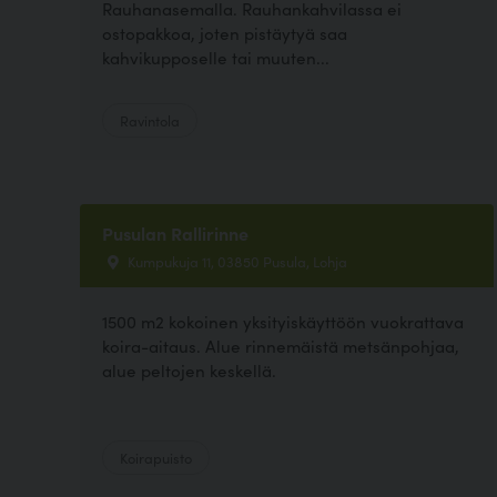
Rauhanasemalla. Rauhankahvilassa ei
ostopakkoa, joten pistäytyä saa
kahvikupposelle tai muuten...
Ravintola
Pusulan Rallirinne
Kumpukuja 11, 03850 Pusula, Lohja
1500 m2 kokoinen yksityiskäyttöön vuokrattava
koira-aitaus. Alue rinnemäistä metsänpohjaa,
alue peltojen keskellä.
Koirapuisto