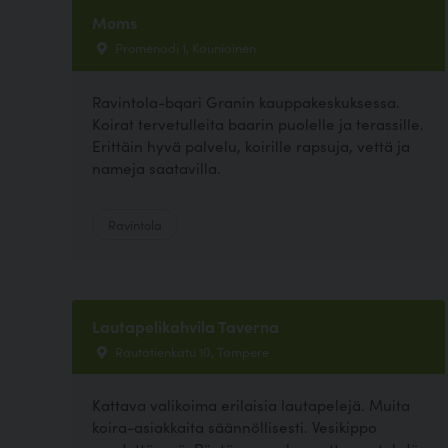
Moms
Promenadi 1, Kauniainen
Ravintola-bqari Granin kauppakeskuksessa.
Koirat tervetulleita baarin puolelle ja terassille.
Erittäin hyvä palvelu, koirille rapsuja, vettä ja
nameja saatavilla.
Ravintola
Lautapelikahvila Taverna
Rautatienkatu 10, Tampere
Kattava valikoima erilaisia lautapelejä. Muita
koira-asiakkaita säännöllisesti. Vesikippo