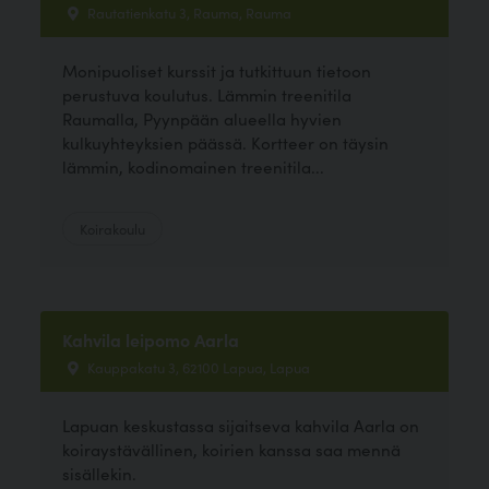
Rautatienkatu 3, Rauma, Rauma
Monipuoliset kurssit ja tutkittuun tietoon
perustuva koulutus. Lämmin treenitila
Raumalla, Pyynpään alueella hyvien
kulkuyhteyksien päässä. Kortteer on täysin
lämmin, kodinomainen treenitila...
Koirakoulu
Kahvila leipomo Aarla
Kauppakatu 3, 62100 Lapua, Lapua
Lapuan keskustassa sijaitseva kahvila Aarla on
koiraystävällinen, koirien kanssa saa mennä
sisällekin.