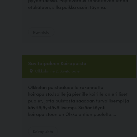
pyydettäessä. Pöytävaraus kannattavaa tehdä
etukäteen, sillä paikka usein täynnä.
Ravintola
Savitaipaleen Koirapuisto
Olkkolantie 2, Savitaipale
Olkkolan puistoalueelle rakennettu
koirapuisto.Isoille ja pienille koirille on erilliset
puolet, jotta puistosta saadaan turvallisempi ja
käyttäjäystävällisempi. Sisäänkäynti
koirapuistoon on Olkkolantien puolelta....
Koirapuisto