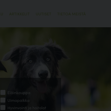
LU
ARTIKKELIT
UUTISET
TIETOA MEISTÄ
Eläinkauppa
Uimapaikka
Hyvinvointi ja hoitolat