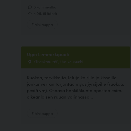
6 kommenttia
4.06, 16 ääntä
Eläinkauppa
Ugin Lemmikkipuoti
Ylinenkatu 26B, Uusikaupunki
Ruokaa, tarvikkeita, leluja koirille ja kissoille,
jonkunverran tarjontaa myös jyrsijöille (ruokaa,
pesiä ym). Osaava henkilökunta opastaa esim.
oikeanlaisen ruuan valinnassa...
Eläinkauppa