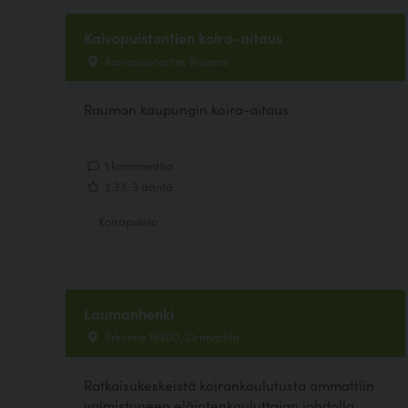
Kaivopuistontien koira-aitaus
Kaivopuistontie, Rauma
Rauman kaupungin koira-aitaus
1 kommenttia
2.33, 3 ääntä
Koirapuisto
Laumanhenki
Erkontie 16300, Orimattila
Ratkaisukeskeistä koirankoulutusta ammattiin
valmistuneen eläintenkouluttajan johdolla.