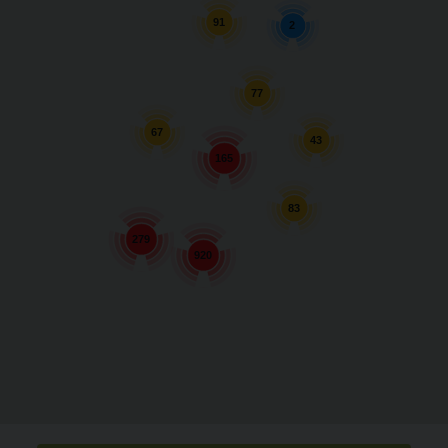
91
2
77
67
43
165
83
279
920