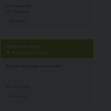
4 kommenttia
4.17, 6 ääntä
Koirapuisto
Lajon koira-aitaus
Naula Jussin polku , Rauma
Rauman kaupungin koira-aitaus
2.33, 3 ääntä
Koirapuisto