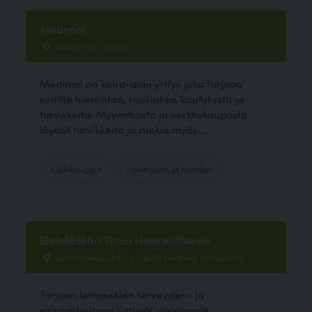
Medimal
Nuijatie 12, Vantaa
Medimal on koira-alan yritys joka tarjoaa
koirille hierontaa, ruokintaa, koulutusta ja
tarvikkeita. Myymälästä ja verkkokaupasta
löydät tarvikkeita ja ruokia myös...
Eläinkauppa
Hyvinvointi ja hoitolat
Eläinlääkäri Taina Haarahiltunen
Sahamäenpolku 25, 01860 Perttula, Nurmijärvi
Tarjoan lemmikkien terveyden- ja
sairaanhoitoon liittyvät yleisimmät