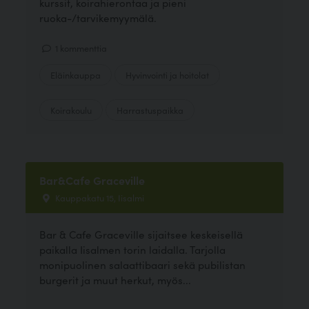
kurssit, koirahierontaa ja pieni
ruoka-/tarvikemyymälä.
1 kommenttia
Eläinkauppa
Hyvinvointi ja hoitolat
Koirakoulu
Harrastuspaikka
Bar&Cafe Graceville
Kauppakatu 15, Iisalmi
Bar & Cafe Graceville sijaitsee keskeisellä
paikalla Iisalmen torin laidalla. Tarjolla
monipuolinen salaattibaari sekä pubilistan
burgerit ja muut herkut, myös...