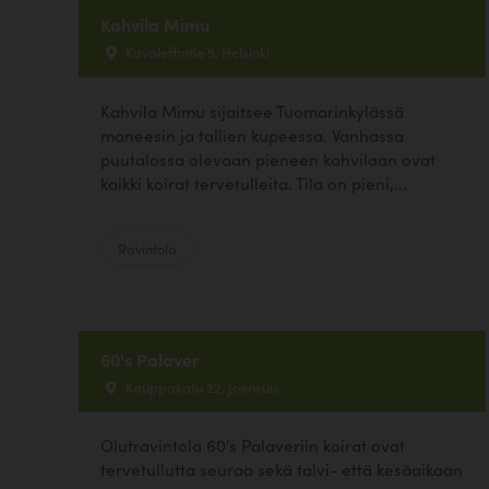
Kahvila Mimu
Kavaleffintie 5, Helsinki
Kahvila Mimu sijaitsee Tuomarinkylässä
maneesin ja tallien kupeessa. Vanhassa
puutalossa olevaan pieneen kahvilaan ovat
kaikki koirat tervetulleita. Tila on pieni,...
Ravintola
60's Palaver
Kauppakatu 22, Joensuu
Olutravintola 60's Palaveriin koirat ovat
tervetullutta seuraa sekä talvi- että kesäaikaan