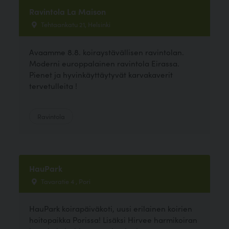
Ravintola La Maison
Tehtaankatu 21, Helsinki
Avaamme 8.8. koiraystävällisen ravintolan.
Moderni europpalainen ravintola Eirassa.
Pienet ja hyvinkäyttäytyvät karvakaverit
tervetulleita !
Ravintola
HauPark
Tavaratie 4 , Pori
HauPark koirapäiväkoti, uusi erilainen koirien
hoitopaikka Porissa! Lisäksi Hirvee harmikoiran