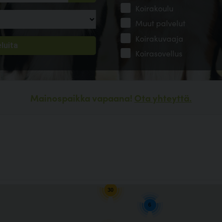
Koirakoulu
Muut palvelut
Koirakuvaaja
Koirasovellus
Mainospaikka vapaana!
Ota yhteyttä.
10
30
6