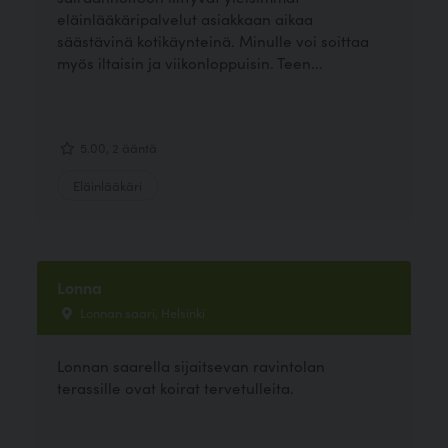
eläinlääkäripalvelut asiakkaan aikaa
säästävinä kotikäynteinä. Minulle voi soittaa
myös iltaisin ja viikonloppuisin. Teen...
5.00, 2 ääntä
Eläinlääkäri
Lonna
Lonnan saari, Helsinki
Lonnan saarella sijaitsevan ravintolan
terassille ovat koirat tervetulleita.