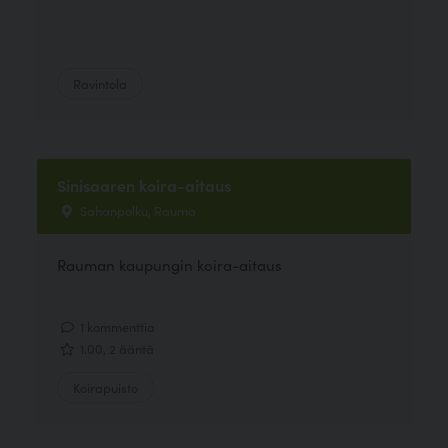
Ravintola
Sinisaaren koira-aitaus
Sahanpolku, Rauma
Rauman kaupungin koira-aitaus
1 kommenttia
1.00, 2 ääntä
Koirapuisto