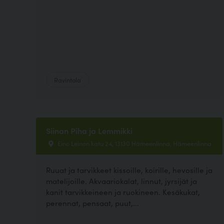
Ravintola
Siinan Piha ja Lemmikki
Eino Leinon katu 24, 13130 Hämeenlinna, Hämeenlinna
Ruuat ja tarvikkeet kissoille, koirille, hevosille ja
matelijoille. Akvaariokalat, linnut, jyrsijät ja
kanit tarvikkeineen ja ruokineen. Kesäkukat,
perennat, pensaat, puut,...