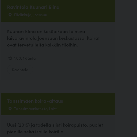
Ravintola Kuunari Elina
Elielinkuja, Joensuu
Kuunari Elina on kesäaikaan toimiva
laivaravintola Joensuun keskustassa. Koirat
ovat tervetulleita kaikkiin tiloihin.
1.00, 1 ääntä
Ravintola
Tanssimäen koira-aitaus
Tanssimäenkatu 12, Lahti
Uusi (2015) ja todella siisti koirapuisto, puolet
pienille sekä isoille koirille.