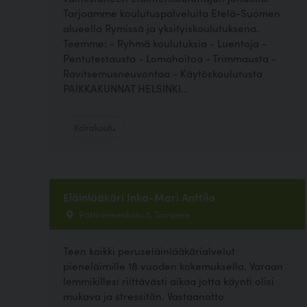
Tarjoamme koulutuspalveluita Etelä-Suomen
alueella Rymissä ja yksityiskoulutuksena.
Teemme: - Ryhmä koulutuksia - Luentoja -
Pentutestausta - Lomahoitoa - Trimmausta -
Ravitsemusneuvontaa - Käytöskoulutusta
PAIKKAKUNNAT HELSINKI...
Koirakoulu
Eläinlääkäri Inka-Mari Anttila
Pättiniemenkatu 5, Tampere
Teen kaikki peruseläinlääkärialvelut
pieneläimille 18 vuoden kokemuksella. Varaan
lemmikillesi riittävästi aikaa jotta käynti olisi
mukava ja stressitön. Vastaanotto