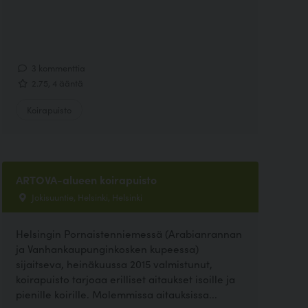
3 kommenttia
2.75, 4 ääntä
Koirapuisto
ARTOVA-alueen koirapuisto
Jokisuuntie, Helsinki, Helsinki
Helsingin Pornaistenniemessä (Arabianrannan
ja Vanhankaupunginkosken kupeessa)
sijaitseva, heinäkuussa 2015 valmistunut,
koirapuisto tarjoaa erilliset aitaukset isoille ja
pienille koirille. Molemmissa aitauksissa...