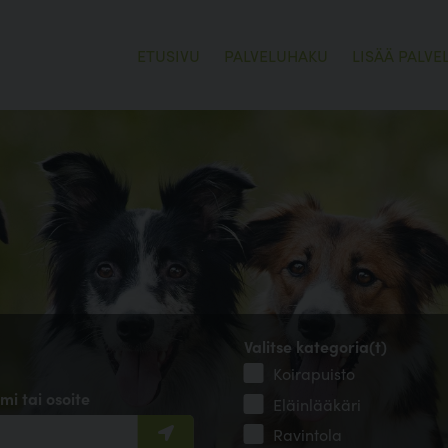
ETUSIVU
PALVELUHAKU
LISÄÄ PALVE
Valitse kategoria(t)
Koirapuisto
mi tai osoite
Eläinlääkäri
Ravintola