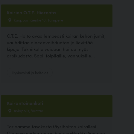
Koirien O.T.E. Hieronta
Kuoppamäentie 10, Tampere
O.T.E. Hoito avaa lempeästi koiran kehon jumit,
vauhdittaa aineenvaihduntaa ja lievittää
kipuja. Tekniikalla voidaan hoitaa myös
arpikudosta. Sopii toipilaille, vanhuksille...
Hyvinvointi ja hoitolat
Koirantoinenkoti
Aviapolis, Vantaa
Tarjoamme tasokasta täysihoitoa koirallesi.
Olemme yhden koiran hoitopaikka Hki Vantaan