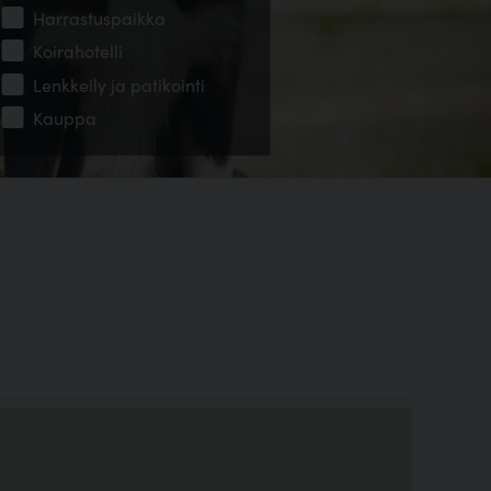
Harrastuspaikka
Koirahotelli
Lenkkeily ja patikointi
Kauppa