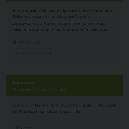
Pienten ja keskikokoisten koirarotujen trimmausta
Kirkkonnummen Kantvikissa tai Espoon
Leppävaarassa. Turkin nyppiminen ja trimmaus
saksilla ja koneella. Pesu hoitoaineilla ja kuivaus....
5.00, 2 ääntä
Hyvinvointi ja hoitolat
Sailors bar
Laivalahdenkaari 29, Helsinki
Koirat ovat tervetulleita myös sisälle aina iltaan asti.
Klo 21 jälkeen koirat vain terassilla.
Ravintola