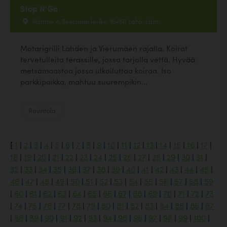
Stop N'Go
Valtatie 4, Seestaan levike, 15460 Lahti, Lahti
Motarigrilli Lahden ja Vierumäen rajalla. Koirat
tervetulleita terassille, jossa tarjolla vettä. Hyvää
metsämaastoa jossa ulkoiluttaa koiraa. Iso
parkkipaikka, mahtuu suurempikin...
Ravintola
[
1
|
2
|
3
|
4
|
5
|
6
|
7
|
8
|
9
|
10
|
11
|
12
|
13
|
14
|
15
|
16
|
17
|
18
|
19
|
20
|
21
|
22
|
23
|
24
|
25
|
26
|
27
|
28
|
29
|
30
|
31
|
32
|
33
|
34
|
35
|
36
|
37
|
38
|
39
|
40
|
41
|
42
|
43
|
44
|
45
|
46
|
47
|
48
|
49
|
50
|
51
|
52
|
53
|
54
|
55
|
56
|
57
|
58
|
59
|
60
|
61
|
62
|
63
|
64
|
65
|
66
|
67
|
68
|
69
|
70
|
71
|
72
|
73
|
74
|
75
|
76
|
77
|
78
|
79
|
80
|
81
|
82
|
83
|
84
|
85
|
86
|
87
|
88
|
89
|
90
|
91
|
92
|
93
|
94
|
95
|
96
|
97
|
98
|
99
|
100
|