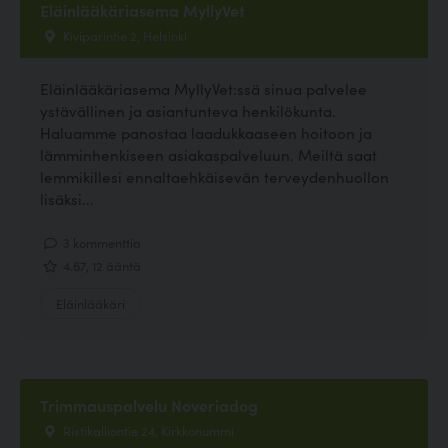
Eläinlääkäriasema MyllyVet
Kiviparintie 2, Helsinki
Eläinlääkäriasema MyllyVet:ssä sinua palvelee
ystävällinen ja asiantunteva henkilökunta.
Haluamme panostaa laadukkaaseen hoitoon ja
lämminhenkiseen asiakaspalveluun. Meiltä saat
lemmikillesi ennaltaehkäisevän terveydenhuollon
lisäksi...
3 kommenttia
4.67, 12 ääntä
Eläinlääkäri
Trimmauspalvelu Noveriadog
Ristikalliontie 24, Kirkkonummi