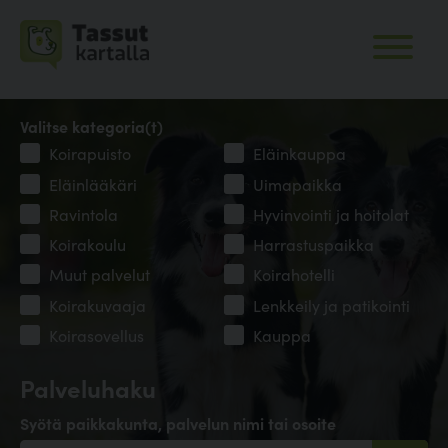
Valitse kategoria(t)
Koirapuisto
Eläinkauppa
Eläinlääkäri
Uimapaikka
Ravintola
Hyvinvointi ja hoitolat
Koirakoulu
Harrastuspaikka
Muut palvelut
Koirahotelli
Koirakuvaaja
Lenkkeily ja patikointi
Koirasovellus
Kauppa
Palveluhaku
Syötä paikkakunta, palvelun nimi tai osoite