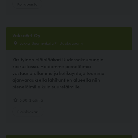
Koirapuisto
VakkaVet Oy
Vakka-Suomenkatu 7 , Uusikaupunki
Yksityinen eläinlääkäri Uudessakaupungin
keskustassa. Hoidamme pieneläimiä
vastaanotollamme ja kotikäyntejä teemme
ajanvarauksella lähikuntien alueella niin
pieneläimille kuin suureläimille.
5.00, 2 ääntä
Eläinlääkäri