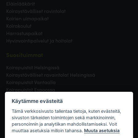
Eläinlääkärit
Koiraystävälliset ravintolat
Koirien uimapaikat
Koirakoulut
Harrastuspaikat
Hyvinvointipalvelut ja hoitolat
Suosituimmat
Koirapuistot Helsingissä
Koiraystävälliset ravaintolat Helsingissä
Koirapuistot Vantaalla
Koirapuistot Espoossa
Koirapuistot Turussa
Käytämme evästeitä
Eläinlääkäri Helsingissä
Koirapuistot Tampereella
Tämä verkkosivusto tallentaa tietoja, kuten evästeitä,
sivuston tärkeiden toimintojen sekä markkinoinnin,
personoinnin ja analytiikan mahdollistamiseksi. Voit
Linkit
muuttaa asetuksia milloin tahansa.
Muuta asetuksia