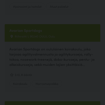
Hyvinvointi ja hoitolat
Muut palvelut
Avarian Sportdogs
Riihiraitti 1, 90240 OULU, Oulu
Avarian Sportdogs on oululainen koirakoulu, joka
tarjoaa agilityvalmennusta ja agilitykursseja, rally-
tokoa, nosework-treenejä, dobo-kursseja, pentu- ja
alkeiskursseja, sekä muiden lajien yksittäisiä...
3.13, 8 ääntä
Koirakoulu
Harrastuspaikka