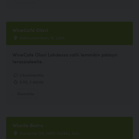
WineCafé Olavi
Aleksanterinkatu 10, Lahti
WineCafe Olavi Lahdessa sallii lemmikin pääsyn
terassialeelle.
2 kommenttia
5.00, 2 ääntä
Ravintola
Wiurila Bistro
Viurilantie 126, 24910 Halikko, Salo