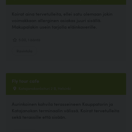
Koirat aina tervetulleita, ellei satu olemaan jokin
voimakkaan allerginen asiakas juuri sisällä.
Makupalakin usein tarjolla eläinkaverille.
5.00, 1 ääntä
Ravintola
Fly tour cafe
Katajanokanlaituri 2 B, Helsinki
Aurinkoinen kahvila terasseineen Kauppatorin ja
Katajanokan terminaalin välissä. Koirat tervetulleita
sekä terassille että sisään.