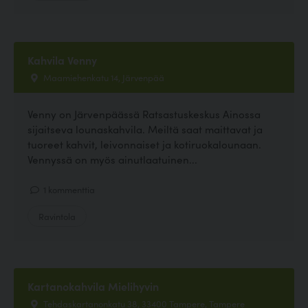
Kahvila Venny
Maamiehenkatu 14, Järvenpää
Venny on Järvenpäässä Ratsastuskeskus Ainossa
sijaitseva lounaskahvila. Meiltä saat maittavat ja
tuoreet kahvit, leivonnaiset ja kotiruokalounaan.
Vennyssä on myös ainutlaatuinen...
1 kommenttia
Ravintola
Kartanokahvila Mielihyvin
Tehdaskartanonkatu 38, 33400 Tampere, Tampere