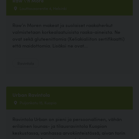
Raw \'n More
Lauttasaarentie 4, Helsinki
Raw’n Moren makeat ja suolaiset raakaherkut
valmistetaan korkealaatuisista raaka-aineista. Ne
ovat sekä gluteenittomia (Keliakialiiton sertifikaatti)
että maidottomia. Lisäksi ne ovat...
Ravintola
Urban Ravintola
Puijonkatu 15, Kuopio
Ravintola Urban on pieni ja persoonallinen, vähän
erilainen lounas- ja tilausravintola Kuopion
keskustassa, vanhassa arvokiinteistössä, aivan torin