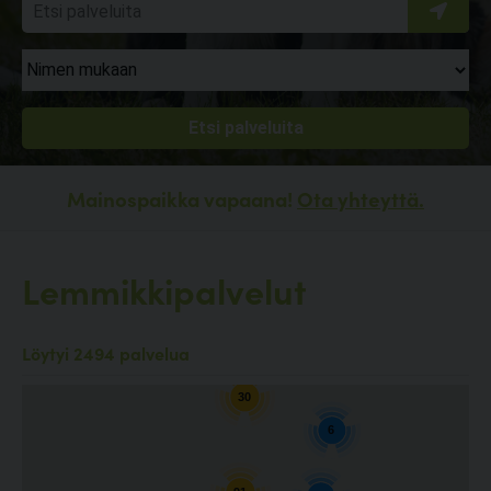
Mainospaikka vapaana!
Ota yhteyttä.
Lemmikkipalvelut
10
Löytyi 2494 palvelua
30
6