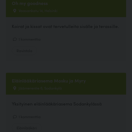
Oh my goodness
Vaasankatu 14, Helsinki
Koirat ja kissat ovat tervetulleita sisälle ja terassille.
1 kommenttia
Ravintola
Eläinlääkäriasema Mosku ja Myry
Jäämerentie 6, Sodankylä
Yksityinen eläinlääkäriasema Sodankylässä
1 kommenttia
Eläinlääkäri