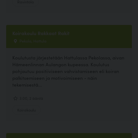
Ravintola
Koirakoulu Rakkaat Rakit
Pekola, Hattula
Koulutusta järjestetään Hattulassa Pekolassa, aivan
Hämeenlinnan Aulangon kupeessa. Koulutus
pohjautuu positiiviseen vahvistamiseen eli koiran
palkitsemiseen ja motivoimiseen - näin
tekemisestä...
3.00, 2 ääntä
Koirakoulu