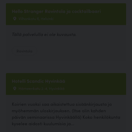
Hello Stranger Ravintola ja cocktailbaari
Vilhonkatu 6, Helsinki
Tällä palvelulla ei ole kuvausta.
Ravintola
Hotelli Scandic Hyvinkää
Hämeenkatu 2-4, Hyvinkää
Koirien vuoksi saa aikaistettua sisäänkirjausta ja
myöhemmän uloskirjauksen. (Itse olin kahden
päivän seminaarissa Hyvinkäällä) Koko henkilökunta
kyselee aidosti kuulumisia ja...