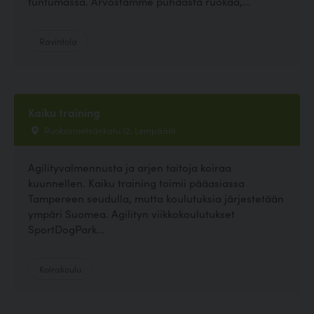
tuntumassa. Arvostamme puhdasta ruokaa,...
Ravintola
Kaiku training
Ruokosmetsänkatu 12, Lempäälä
Agilityvalmennusta ja arjen taitoja koiraa
kuunnellen. Kaiku training toimii pääasiassa
Tampereen seudulla, mutta koulutuksia järjestetään
ympäri Suomea. Agilityn viikkokoulutukset
SportDogPark...
Koirakoulu