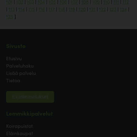
101
|
102
|
103
|
104
|
105
|
106
|
107
|
108
|
109
|
110
|
111
|
112
|
113
|
114
|
115
|
116
|
117
|
118
|
119
|
120
|
121
|
122
|
123
|
124
|
125
]
Sivusto
Etusivu
Palveluhaku
Lisää palvelu
Tietoa
Evästeasetukset
Lemmikkipalvelut
Koirapuistot
Eläinkaupat