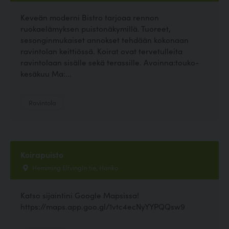
Keveän moderni Bistro tarjoaa rennon
ruokaelämyksen puistonäkymillä. Tuoreet,
sesonginmukaiset annokset tehdään kokonaan
ravintolan keittiössä. Koirat ovat tervetulleita
ravintolaan sisälle sekä terassille. Avoinna:touko-
kesäkuu Ma:...
Ravintola
Koirapuisto
Hemming ElfvingIn tie, Hanko
Katso sijaintini Google Mapsissa!
https://maps.app.goo.gl/1vtc4ecNyYYPQQsw9