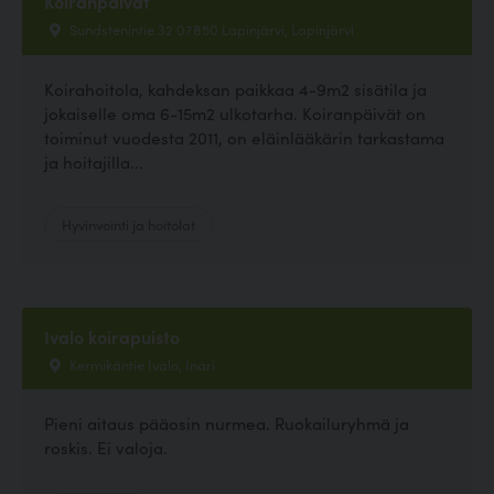
Koiranpäivät
Sundstenintie 32 07850 Lapinjärvi, Lapinjärvi
Koirahoitola, kahdeksan paikkaa 4-9m2 sisätila ja
jokaiselle oma 6-15m2 ulkotarha. Koiranpäivät on
toiminut vuodesta 2011, on eläinlääkärin tarkastama
ja hoitajilla...
Hyvinvointi ja hoitolat
Ivalo koirapuisto
Kermikäntie Ivalo, Inari
Pieni aitaus pääosin nurmea. Ruokailuryhmä ja
roskis. Ei valoja.