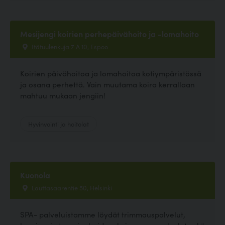
Mesijengi koirien perhepäivähoito ja -lomahoito
Itätuulenkuja 7 A 10, Espoo
Koirien päivähoitoa ja lomahoitoa kotiympäristössä
ja osana perhettä. Vain muutama koira kerrallaan
mahtuu mukaan jengiin!
Hyvinvointi ja hoitolat
Kuonola
Lauttasaarentie 50, Helsinki
SPA- palveluistamme löydät trimmauspalvelut,