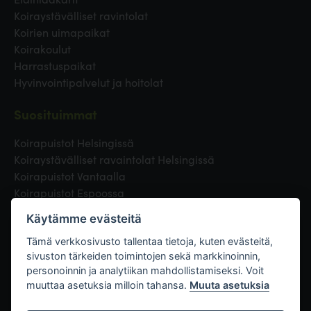
Koiraystävälliset ravintolat
Koirien uimapaikat
Koirakoulut
Harrastuspaikat
Hyvinvointipalvelut ja hoitolat
Suosituimmat
Koirapuistot Helsingissä
Koiraystävälliset ravaintolat Helsingissä
Koirapuistot Vantaalla
Koirapuistot Espoossa
Koirapuistot Turussa
Käytämme evästeitä
Eläinlääkäri Helsingissä
Koirapuistot Tampereella
Tämä verkkosivusto tallentaa tietoja, kuten evästeitä,
sivuston tärkeiden toimintojen sekä markkinoinnin,
personoinnin ja analytiikan mahdollistamiseksi. Voit
Linkit
muuttaa asetuksia milloin tahansa.
Muuta asetuksia