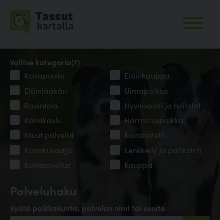
Valitse kategoria(t)
Koirapuisto
Eläinkauppa
Eläinlääkäri
Uimapaikka
Ravintola
Hyvinvointi ja hoitolat
Koirakoulu
Harrastuspaikka
Muut palvelut
Koirahotelli
Koirakuvaaja
Lenkkeily ja patikointi
Koirasovellus
Kauppa
Palveluhaku
Syötä paikkakunta, palvelun nimi tai osoite