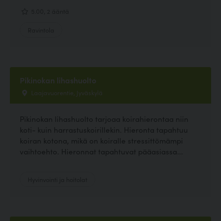
5.00, 2 ääntä
Ravintola
Pikinokan lihashuolto
Laajavuorentie, Jyväskylä
Pikinokan lihashuolto tarjoaa koirahierontaa niin
koti- kuin harrastuskoirillekin. Hieronta tapahtuu
koiran kotona, mikä on koiralle stressittömämpi
vaihtoehto. Hieronnat tapahtuvat pääasiassa...
Hyvinvointi ja hoitolat