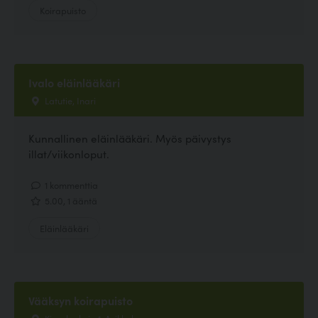
Koirapuisto
Ivalo eläinlääkäri
Latutie, Inari
Kunnallinen eläinlääkäri. Myös päivystys
illat/viikonloput.
1 kommenttia
5.00, 1 ääntä
Eläinlääkäri
Vääksyn koirapuisto
Kissalankuja 1, Asikkala