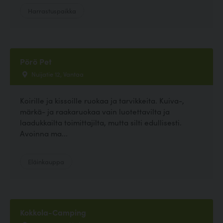
Harrastuspaikka
Pörö Pet
Nuijatie 12, Vantaa
Koirille ja kissoille ruokaa ja tarvikkeita. Kuiva-,
märkä- ja raakaruokaa vain luotettavilta ja
laadukkailta toimittajilta, mutta silti edullisesti.
Avoinna ma...
Eläinkauppa
Kokkola-Camping