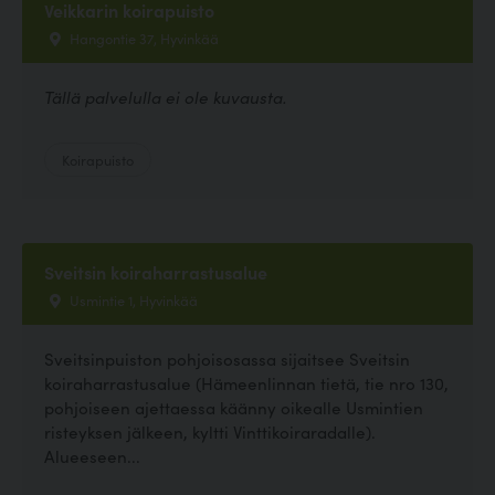
Veikkarin koirapuisto
Hangontie 37, Hyvinkää
Tällä palvelulla ei ole kuvausta.
Koirapuisto
Sveitsin koiraharrastusalue
Usmintie 1, Hyvinkää
Sveitsinpuiston pohjoisosassa sijaitsee Sveitsin
koiraharrastusalue (Hämeenlinnan tietä, tie nro 130,
pohjoiseen ajettaessa käänny oikealle Usmintien
risteyksen jälkeen, kyltti Vinttikoiraradalle).
Alueeseen...