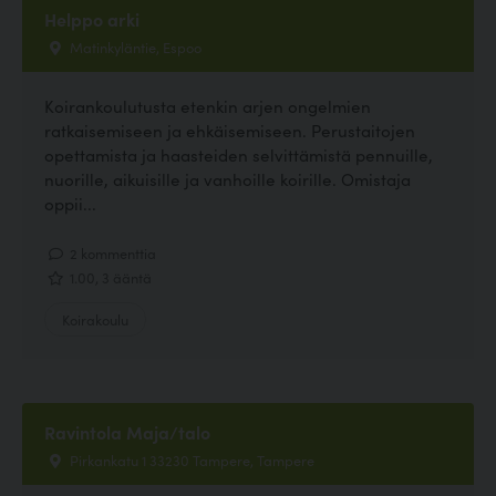
Helppo arki
Matinkyläntie, Espoo
Koirankoulutusta etenkin arjen ongelmien
ratkaisemiseen ja ehkäisemiseen. Perustaitojen
opettamista ja haasteiden selvittämistä pennuille,
nuorille, aikuisille ja vanhoille koirille. Omistaja
oppii...
2 kommenttia
1.00, 3 ääntä
Koirakoulu
Ravintola Maja/talo
Pirkankatu 1 33230 Tampere, Tampere