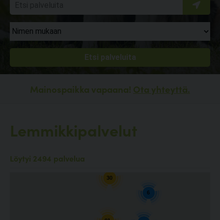
Mainospaikka vapaana!
Ota yhteyttä.
Lemmikkipalvelut
10
Löytyi 2494 palvelua
30
6