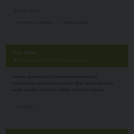
5.00, 1 ääntä
Hyvinvointi ja hoitolat
Muut palvelut
Cafe Sibbe
Joensuunraitti 44, 01150 Söderkulla, Sipoo
Vapaa-ajanlaskusta jossa rantaravintola,
ravintolaan saa koiran tuoda. Niin terassille kuin
myös sisälle mutta ei tiskille tai tiskin taakse!
Ravintola