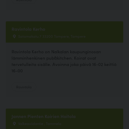
Ravintola Kerho
Satamakatu 7 33200 Tampere, Tampere
Ravintola Kerho on Nalkalan kaupunginosan
lämminhenkinen pub&kitchen. Koirat ovat
tervetulleita sisälle. Avoinna joka päivä 16-02 keittiö
16-00
Ravintola
Jannen Pienten Koirien Hoitola
Valkeaviidantie , Tammela