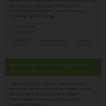
kynsien-ja tassujenhoidon, koiran pesupalvelut sekä
muut palvelut yksilöllisesti räätälöitynä.
Päivähoitopalvelussamme voit tuoda koirasi
Kuonolaan hoitoon itsellesi...
10 kommenttia
3.84, 56 ääntä
Eläinkauppa
Hyvinvointi ja hoitolat
Koirakoulu
Huoneistomajoitusta Capitanossa, Lahdessa
Kapteeninaukio 3, 15140 Lahti, Lahti
Capitano (56,5 m2) viihtyisä, parvekkeellinen
saunallinen kaksio sijaitsee 5. kerroksessa Lahden
Ruoriniemessä, Vesijärvinäköalalla lähellä
Sibeliustalossa ja moottoripyörämuseota.
Lemmikeille tarjolla...