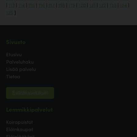
|
113
|
114
|
115
|
116
|
117
|
118
|
119
|
120
|
121
|
122
|
123
|
124
|
125
]
Sivusto
Etusivu
Palveluhaku
Lisää palvelu
Tietoa
Evästeasetukset
Lemmikkipalvelut
Koirapuistot
Eläinkaupat
Eläinlääkärit