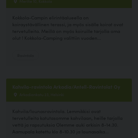
Meritie 10, Kokkola
Kokkola-Campin elirintäalueella on
koiraystävällinen terassi, ja myös sisälle koirat ovat
tervetulleita. Meillä on myös koiruille tarjolla oma
olut ! Kokkola-Camping valittiin vuoden...
Ravintola
Kahvila-ravintola Arkadia/Antell-Ravintolat Oy
Arkadiankatu 23, Helsinki
Kahvila/lounasravintola. Lemmikkisi ovat
tervetulleita katutasomme kahvilaan, heille tarjolla
vettä ja rapsutuksia Olemme auki arkisin 8-14.30.
Aamupala katettu klo 8-10.30 ja lounasaika...