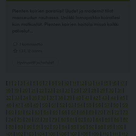
Pienten koirien paratiisi! Uudet ja modernit tilat
maaseudun rauhassa. Uniikki lomapaikka koirallesi
kun matkustat. Pienten koirien hoitola missä kaikki
palvelut...
3 kommenttia
1.33, 12 ääntä
Hyvinvointi ja hoitolat
[
1
|
2
|
3
|
4
|
5
|
6
|
7
|
8
|
9
|
10
|
11
|
12
|
13
|
14
|
15
|
16
|
17
|
18
|
19
|
20
|
21
|
22
|
23
|
24
|
25
|
26
|
27
|
28
|
29
|
30
|
31
|
32
|
33
|
34
|
35
|
36
|
37
|
38
|
39
|
40
|
41
|
42
|
43
|
44
|
45
|
46
|
47
|
48
|
49
|
50
|
51
|
52
|
53
|
54
|
55
|
56
|
57
|
58
|
59
|
60
|
61
|
62
|
63
|
64
|
65
|
66
|
67
|
68
|
69
|
70
|
71
|
72
|
73
|
74
|
75
|
76
|
77
|
78
|
79
|
80
|
81
|
82
|
83
|
84
|
85
|
86
|
87
|
88
|
89
|
90
|
91
|
92
|
93
|
94
|
95
|
96
|
97
|
98
|
99
|
100
|
101
|
102
|
103
|
104
|
105
|
106
|
107
|
108
|
109
|
110
|
111
|
112