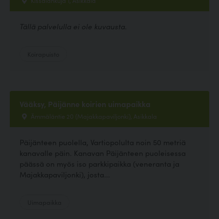
Tällä palvelulla ei ole kuvausta.
Koirapuisto
Vääksy, Päijänne koirien uimapaikka
Ämmäläntie 20 (Majakkapaviljonki), Asikkala
Päijänteen puolella, Vartiopolulta noin 50 metriä
kanavalle päin. Kanavan Päijänteen puoleisessa
päässä on myös iso parkkipaikka (veneranta ja
Majakkapaviljonki), josta...
Uimapaikka