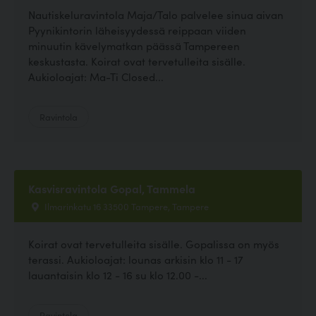
Nautiskeluravintola Maja/Talo palvelee sinua aivan
Pyynikintorin läheisyydessä reippaan viiden
minuutin kävelymatkan päässä Tampereen
keskustasta. Koirat ovat tervetulleita sisälle.
Aukioloajat: Ma-Ti Closed...
Ravintola
Kasvisravintola Gopal, Tammela
Ilmarinkatu 16 33500 Tampere, Tampere
Koirat ovat tervetulleita sisälle. Gopalissa on myös
terassi. Aukioloajat: lounas arkisin klo 11 - 17
lauantaisin klo 12 - 16 su klo 12.00 -...
Ravintola