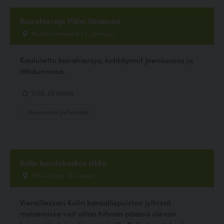
Koirahieroja Päivi Väisänen
Nuottaniementie 27 , Joensuu
Koulutettu koirahieroja, kotikäynnit Joensuussa ja
lähikunnissa.
3.00, 23 ääntä
Hyvinvointi ja hoitolat
Kolin luontokeskus Ukko
Ylä-Kolintie 39, Lieksa
Vieraillessasi Kolin kansallispuiston jylhissä
maisemissa voit ottaa hihnan päässä olevan