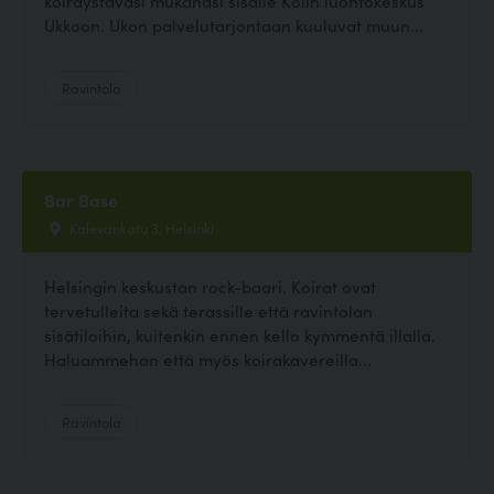
koiraystäväsi mukanasi sisälle Kolin luontokeskus
Ukkoon. Ukon palvelutarjontaan kuuluvat muun...
Ravintola
Bar Base
Kalevankatu 3, Helsinki
Helsingin keskustan rock-baari. Koirat ovat
tervetulleita sekä terassille että ravintolan
sisätiloihin, kuitenkin ennen kello kymmentä illalla.
Haluammehan että myös koirakavereilla...
Ravintola