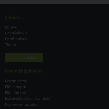
Sivusto
Etusivu
Palveluhaku
Lisää palvelu
Tietoa
Evästeasetukset
Lemmikkipalvelut
Koirapuistot
Eläinkaupat
Eläinlääkärit
Koiraystävälliset ravintolat
Koirien uimapaikat