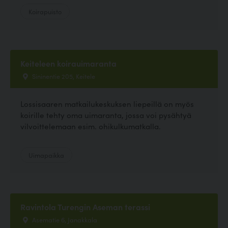
Koirapuisto
Keiteleen koirauimaranta
Sininentie 205, Keitele
Lossisaaren matkailukeskuksen liepeillä on myös
koirille tehty oma uimaranta, jossa voi pysähtyä
vilvoittelemaan esim. ohikulkumatkalla.
Uimapaikka
Ravintola Turengin Aseman terassi
Asematie 6, Janakkala