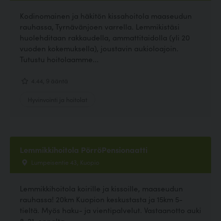
Kodinomainen ja häkitön kissahoitola maaseudun
rauhassa, Tyrnävänjoen varrella. Lemmikistäsi
huolehditaan rakkaudella, ammattitaidolla (yli 20
vuoden kokemuksella), joustavin aukioloajoin.
Tutustu hoitolaamme...
4.44, 9 ääntä
Hyvinvointi ja hoitolat
Lemmikkihoitola PörröPensionaatti
Lumpeisentie 43, Kuopio
Lemmikkihoitola koirille ja kissoille, maaseudun
rauhassa! 20km Kuopion keskustasta ja 15km 5-
tieltä. Myös haku- ja vientipalvelut. Vastaanotto auki
8-21, ennalta...