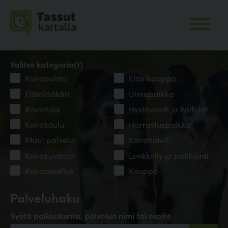
Valitse kategoria(t)
Koirapuisto
Eläinkauppa
Eläinlääkäri
Uimapaikka
Ravintola
Hyvinvointi ja hoitolat
Koirakoulu
Harrastuspaikka
Muut palvelut
Koirahotelli
Koirakuvaaja
Lenkkeily ja patikointi
Koirasovellus
Kauppa
Palveluhaku
Syötä paikkakunta, palvelun nimi tai osoite