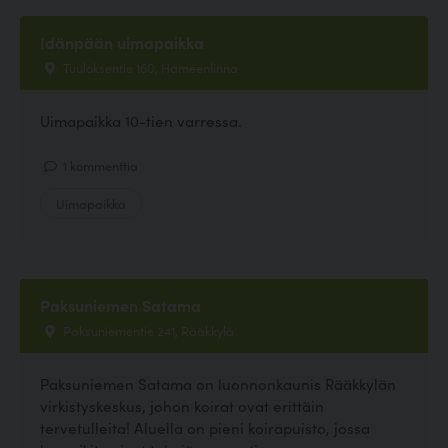
Idänpään uimapaikka
Tuuloksentie 160, Hämeenlinna
Uimapaikka 10-tien varressa.
1 kommenttia
Uimapaikka
Paksuniemen Satama
Paksuniementie 241, Rääkkylä
Paksuniemen Satama on luonnonkaunis Rääkkylän
virkistyskeskus, johon koirat ovat erittäin
tervetulleita! Aluella on pieni koirapuisto, jossa