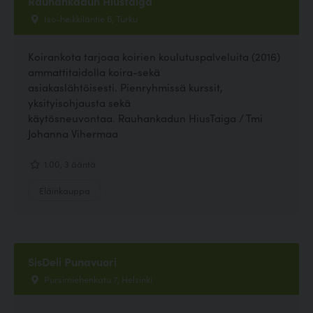
Rauhankadun Hiustaiga
Iso-heikkiläntie 6, Turku
Koirankota tarjoaa koirien koulutuspalveluita (2016)
ammattitaidolla koira-sekä
asiakaslähtöisesti. Pienryhmissä kurssit,
yksityisohjausta sekä
käytösneuvontaa. Rauhankadun HiusTaiga / Tmi
Johanna Vihermaa
1.00, 3 ääntä
Eläinkauppa
SisDeli Punavuori
Pursimiehenkatu 7, Helsinki