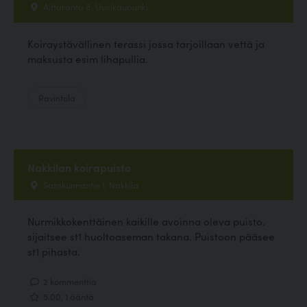
Aittaranta 8, Uusikaupunki
Koiraystävällinen terassi jossa tarjoillaan vettä ja
maksusta esim lihapullia.
Ravintola
Nakkilan koirapuisto
Satakunnantie 1, Nakkila
Nurmikkokenttäinen kaikille avoinna oleva puisto.
sijaitsee st1 huoltoaseman takana. Puistoon pääsee
st1 pihasta.
2 kommenttia
5.00, 1 ääntä