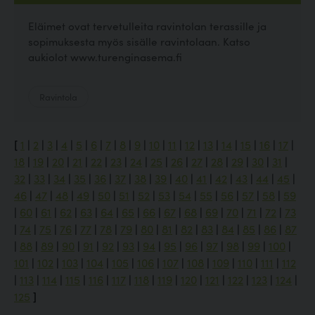
Eläimet ovat tervetulleita ravintolan terassille ja
sopimuksesta myös sisälle ravintolaan. Katso
aukiolot www.turenginasema.fi
Ravintola
[
1
|
2
|
3
|
4
|
5
|
6
|
7
|
8
|
9
|
10
|
11
|
12
|
13
|
14
|
15
|
16
|
17
|
18
|
19
|
20
|
21
|
22
|
23
|
24
|
25
|
26
|
27
|
28
|
29
|
30
|
31
|
32
|
33
|
34
|
35
|
36
|
37
|
38
|
39
|
40
|
41
|
42
|
43
|
44
|
45
|
46
|
47
|
48
|
49
|
50
|
51
|
52
|
53
|
54
|
55
|
56
|
57
|
58
|
59
|
60
|
61
|
62
|
63
|
64
|
65
|
66
|
67
|
68
|
69
|
70
|
71
|
72
|
73
|
74
|
75
|
76
|
77
|
78
|
79
|
80
|
81
|
82
|
83
|
84
|
85
|
86
|
87
|
88
|
89
|
90
|
91
|
92
|
93
|
94
|
95
|
96
|
97
|
98
|
99
|
100
|
101
|
102
|
103
|
104
|
105
|
106
|
107
|
108
|
109
|
110
|
111
|
112
|
113
|
114
|
115
|
116
|
117
|
118
|
119
|
120
|
121
|
122
|
123
|
124
|
125
]