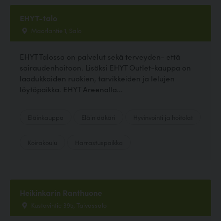
EHYT-talo
Maorlantie 1, Salo
EHYT Talossa on palvelut sekä terveyden- että
sairaudenhoitoon. Lisäksi EHYT Outlet-kauppa on
laadukkaiden ruokien, tarvikkeiden ja lelujen
löytöpaikka. EHYT Areenalla...
Eläinkauppa
Eläinlääkäri
Hyvinvointi ja hoitolat
Koirakoulu
Harrastuspaikka
Heikinkarin Ranthuone
Kustavintie 395, Taivassalo