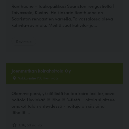
Ranthuone – taukopaikkasi Saariston rengastiellä |
Taivassalo, Kustavi Heikinkarin Ranthuone on
Saariston rengastien varrella, Taivassalossa oleva
kahvila-ravintola. Meiltä saat kahvila- ja...
Ravintola
Joenmutkan koirahoitola Oy
Vakkurintie 73, Hyvinkää
Olemme pieni, yksilöllistä hoitoa koirallesi tarjoava
hoitola Hyvinkäällä lähellä 3-tietä. Hoitola sijaitsee
omakotitalon yhteydessä - hoitaja on siis aina
lähellä!...
3.36, 50 ääntä