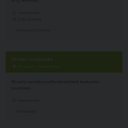
1 kommenttia
3.36, 22 ääntä
Hyvinvointi ja hoitolat
Virvelin uimapaikka
Kaivopolku, Hämeenlinna
Virvelin rantakrouvilta kävelytietä keskustan
suuntaan.
1 kommenttia
Uimapaikka