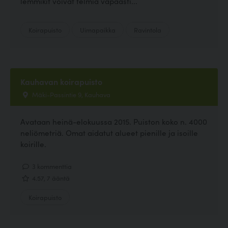
lemmikit voivat telmiä vapaasti...
Koirapuisto
Uimapaikka
Ravintola
Kauhavan koirapuisto
Mäki-Passintie 9, Kauhava
Avataan heinä-elokuussa 2015. Puiston koko n. 4000
neliömetriä. Omat aidatut alueet pienille ja isoille
koirille.
3 kommenttia
4.57, 7 ääntä
Koirapuisto