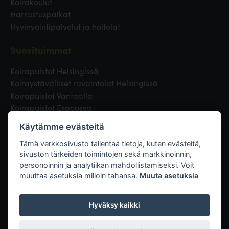
Koirakoulut
Harrastuspaikat
Hyvinvointipalvelut ja hoitolat
Suosituimmat
Koirapuistot Helsingissä
Koiraystävälliset ravaintolat Helsingissä
Koirapuistot Vantaalla
Koirapuistot Espoossa
Koirapuistot Turussa
Käytämme evästeitä
Eläinlääkäri Helsingissä
Koirapuistot Tampereella
Tämä verkkosivusto tallentaa tietoja, kuten evästeitä,
sivuston tärkeiden toimintojen sekä markkinoinnin,
personoinnin ja analytiikan mahdollistamiseksi. Voit
Linkit
muuttaa asetuksia milloin tahansa.
Muuta asetuksia
Hyväksy kaikki