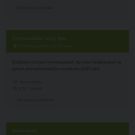
Hyvinvointi ja hoitolat
Trimmausliike Lucky Star
Itsenäisyydenkatu 25, Tampere
Kaikkien rotujen trimmaukset, kynsien leikkaukset ja
pesut ammattitaidolla vuodesta 2003 asti.
1 kommenttia
5.00, 1 ääntä
Hyvinvointi ja hoitolat
Sualaspuar