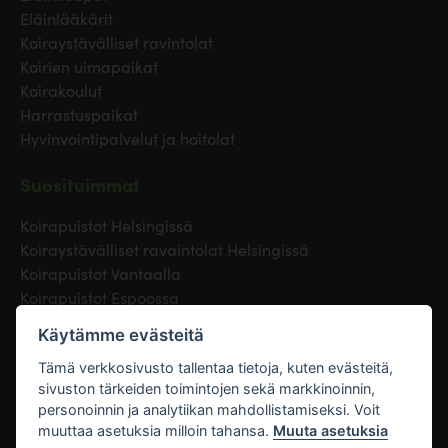
Eläinlääkärit
Koiraystävälliset ravintolat
Koirien uimapaikat
Koirakoulut
Harrastuspaikat
Hyvinvointipalvelut ja hoitolat
Suosituimmat
Koirapuistot Helsingissä
Koiraystävälliset ravaintolat Helsingissä
Koirapuistot Vantaalla
Koirapuistot Espoossa
Koirapuistot Turussa
Käytämme evästeitä
Eläinlääkäri Helsingissä
Koirapuistot Tampereella
Tämä verkkosivusto tallentaa tietoja, kuten evästeitä,
sivuston tärkeiden toimintojen sekä markkinoinnin,
personoinnin ja analytiikan mahdollistamiseksi. Voit
Linkit
muuttaa asetuksia milloin tahansa.
Muuta asetuksia