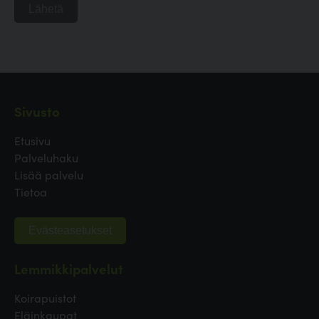
Lähetä
Sivusto
Etusivu
Palveluhaku
Lisää palvelu
Tietoa
Evästeasetukset
Lemmikkipalvelut
Koirapuistot
Eläinkaupat