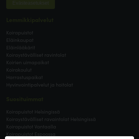
Evästeasetukset
Lemmikkipalvelut
Koirapuistot
Eläinkaupat
Eläinlääkärit
Koiraystävälliset ravintolat
Koirien uimapaikat
Koirakoulut
Harrastuspaikat
Hyvinvointipalvelut ja hoitolat
Suosituimmat
Koirapuistot Helsingissä
Koiraystävälliset ravaintolat Helsingissä
Koirapuistot Vantaalla
Koirapuistot Espoossa