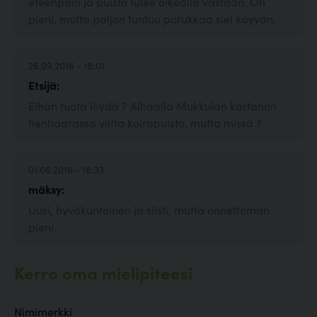
eteenpäin ja puisto tulee oikealla vastaan. On
pieni, mutta paljon tuntuu porukkaa siel käyvän.
26.09.2016 - 18:01
Etsijä:
Eihän tuota löydä ? Alhaalla Mukkulan kartanon
tienhaarassa viitta koirapuisto, mutta missä ?
01.06.2016 - 18:33
mäksy:
Uusi, hyväkuntoinen ja siisti, mutta onnettoman
pieni.
Kerro oma mielipiteesi
Nimimerkki