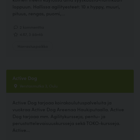
loppuun. Hallissa agilityesteet: 10 x hyppy, muuri,
pituus, rengas, puomi,...
2 kommenttia
4.67, 3 ääntä
Harrastuspaikka
Active Dog
Verstasmutka 3, Oulu
Active Dog tarjoaa koirakoulutuspalveluita ja
vuokraa Active Dog Areenaa Haukiputaalla. Active
Dog tarjoaa mm. Agilitykursseja, pentu- ja
perustottelevaisuuskursseja sekä TOKO-kursseja.
Active...