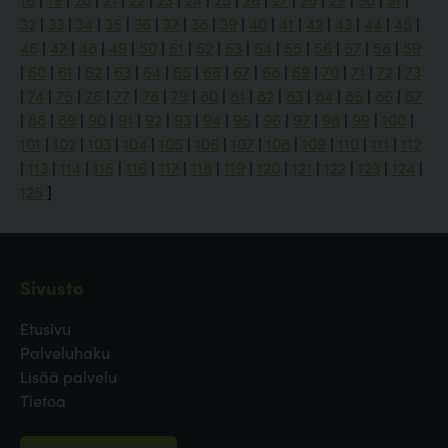
32
|
33
|
34
|
35
|
36
|
37
|
38
|
39
|
40
|
41
|
42
|
43
|
44
|
45
|
46
|
47
|
48
|
49
|
50
|
51
|
52
|
53
|
54
|
55
|
56
|
57
|
58
|
59
|
60
|
61
|
62
|
63
|
64
|
65
|
66
|
67
|
68
|
69
|
70
|
71
|
72
|
73
|
74
|
75
|
76
|
77
|
78
|
79
|
80
|
81
|
82
|
83
|
84
|
85
|
86
|
87
|
88
|
89
|
90
|
91
|
92
|
93
|
94
|
95
|
96
|
97
|
98
|
99
|
100
|
101
|
102
|
103
|
104
|
105
|
106
|
107
|
108
|
109
|
110
|
111
|
112
|
113
|
114
|
115
|
116
|
117
|
118
|
119
|
120
|
121
|
122
|
123
|
124
|
125
]
Sivusto
Etusivu
Palveluhaku
Lisää palvelu
Tietoa