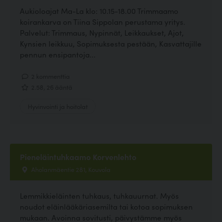
Aukioloajat Ma-La klo: 10.15-18.00 Trimmaamo
koirankarva on Tiina Sippolan perustama yritys.
Palvelut: Trimmaus, Nypinnät, Leikkaukset, Ajot,
Kynsien leikkuu, Sopimuksesta pestään, Kasvattajille
pennun ensipantoja...
2 kommenttia
2.58, 26 ääntä
Hyvinvointi ja hoitolat
Pieneläintuhkaamo Korvenlehto
Aholanmäentie 281, Kouvola
Lemmikkieläinten tuhkaus, tuhkauurnat. Myös
noudot eläinlääkäriasemilta tai kotoa sopimuksen
mukaan. Avoinna sovitusti, päivystämme myös