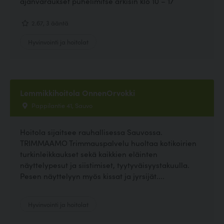
ajanvaraukset puhelimitse arkisin klo 10 – 17
2.67, 3 ääntä
Hyvinvointi ja hoitolat
Lemmikkihoitola OnnenOrvokki
Pappilantie 41, Sauvo
Hoitola sijaitsee rauhallisessa Sauvossa.
TRIMMAAMO Trimmauspalvelu huoltaa kotikoirien
turkinleikkaukset sekä kaikkien eläinten
näyttelypesut ja siistimiset, tyytyväisyystakuulla.
Pesen näyttelyyn myös kissat ja jyrsijät....
Hyvinvointi ja hoitolat