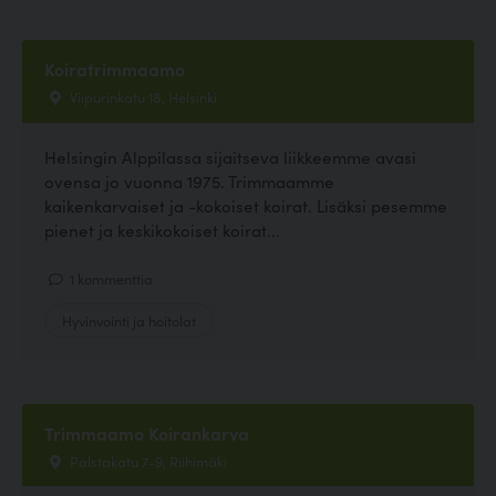
Koiratrimmaamo
Viipurinkatu 18, Helsinki
Helsingin Alppilassa sijaitseva liikkeemme avasi
ovensa jo vuonna 1975. Trimmaamme
kaikenkarvaiset ja -kokoiset koirat. Lisäksi pesemme
pienet ja keskikokoiset koirat...
1 kommenttia
Hyvinvointi ja hoitolat
Trimmaamo Koirankarva
Palstakatu 7-9, Riihimäki