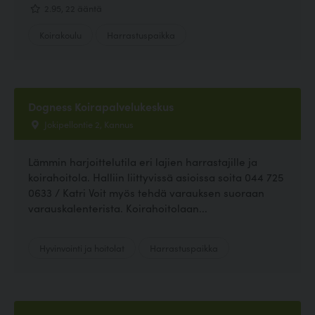
2.95, 22 ääntä
Koirakoulu
Harrastuspaikka
Dogness Koirapalvelukeskus
Jokipellontie 2, Kannus
Lämmin harjoittelutila eri lajien harrastajille ja
koirahoitola. Halliin liittyvissä asioissa soita 044 725
0633 / Katri Voit myös tehdä varauksen suoraan
varauskalenterista. Koirahoitolaan...
Hyvinvointi ja hoitolat
Harrastuspaikka