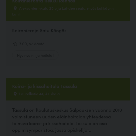
Koirahieronta Rekku Rennox
Aleksanterinkatu 25 b ja Lahden seutu, myös kotikäynnit,
Lahti
Koirahieroja Satu Köngäs.
3.00, 57 ääntä
Hyvinvointi ja hoitolat
Koira- ja kissahoitola Tassula
Laurellintie 44, Asikkala
Tassula on Koulutuskeskus Salpauksen vuonna 2010
valmistuneen uuden eläinhoitolan yhteydessä
toimiva koira- ja kissahoitola. Tassula on osa
oppimisympäristöä, jossa opiskelijat...