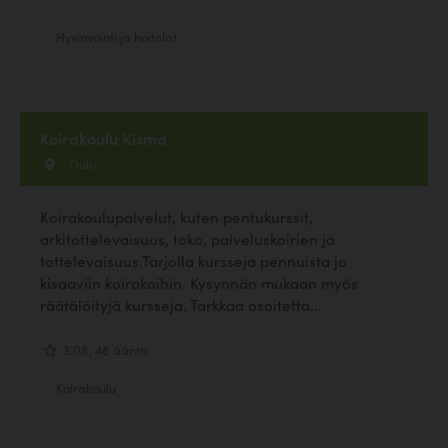
Hyvinvointi ja hoitolat
Koirakoulu Kisma
, Oulu
Koirakoulupalvelut, kuten pentukurssit,
arkitottelevaisuus, toko, palveluskoirien ja
tottelevaisuus.Tarjolla kursseja pennuista jo
kisaaviin koirakoihin. Kysynnän mukaan myös
räätälöityjä kursseja. Tarkkaa osoitetta...
3.08, 48 ääntä
Koirakoulu