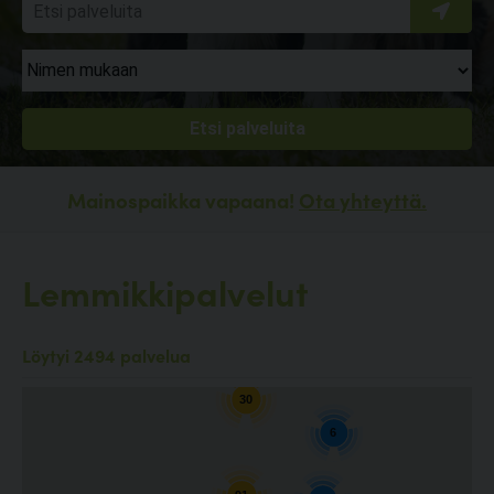
Mainospaikka vapaana!
Ota yhteyttä.
Lemmikkipalvelut
10
Löytyi 2494 palvelua
30
6