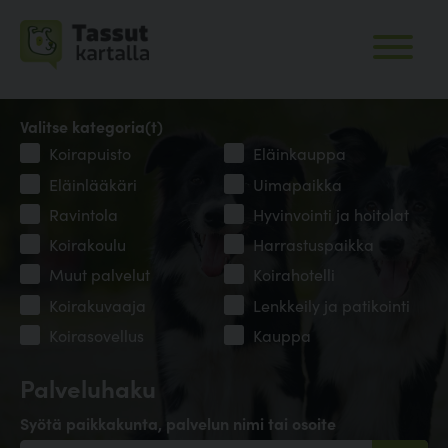
Valitse kategoria(t)
Koirapuisto
Eläinkauppa
Eläinlääkäri
Uimapaikka
Ravintola
Hyvinvointi ja hoitolat
Koirakoulu
Harrastuspaikka
Muut palvelut
Koirahotelli
Koirakuvaaja
Lenkkeily ja patikointi
Koirasovellus
Kauppa
Palveluhaku
Syötä paikkakunta, palvelun nimi tai osoite