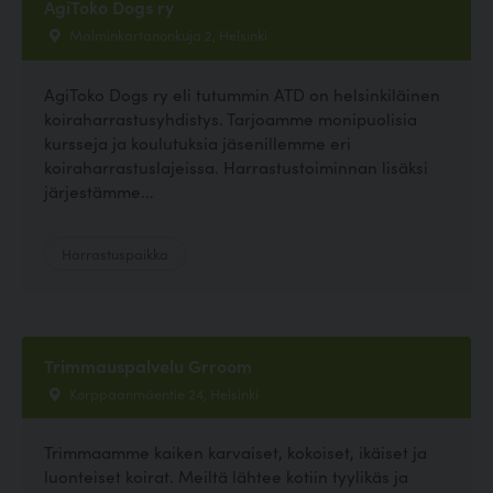
AgiToko Dogs ry
Malminkartanonkuja 2, Helsinki
AgiToko Dogs ry eli tutummin ATD on helsinkiläinen
koiraharrastusyhdistys. Tarjoamme monipuolisia
kursseja ja koulutuksia jäsenillemme eri
koiraharrastuslajeissa. Harrastustoiminnan lisäksi
järjestämme...
Harrastuspaikka
Trimmauspalvelu Grroom
Korppaanmäentie 24, Helsinki
Trimmaamme kaiken karvaiset, kokoiset, ikäiset ja
luonteiset koirat. Meiltä lähtee kotiin tyylikäs ja