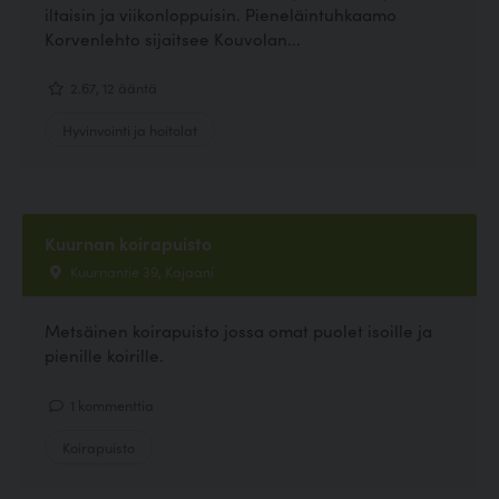
iltaisin ja viikonloppuisin. Pieneläintuhkaamo
Korvenlehto sijaitsee Kouvolan...
2.67, 12 ääntä
Hyvinvointi ja hoitolat
Kuurnan koirapuisto
Kuurnantie 39, Kajaani
Metsäinen koirapuisto jossa omat puolet isoille ja
pienille koirille.
1 kommenttia
Koirapuisto