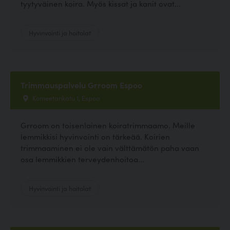
tyytyväinen koira. Myös kissat ja kanit ovat...
Hyvinvointi ja hoitolat
Trimmauspalvelu Grroom Espoo
Komeetankatu 1, Espoo
Grroom on toisenlainen koiratrimmaamo. Meille
lemmikkisi hyvinvointi on tärkeää. Koirien
trimmaaminen ei ole vain välttämätön paha vaan
osa lemmikkien terveydenhoitoa...
Hyvinvointi ja hoitolat