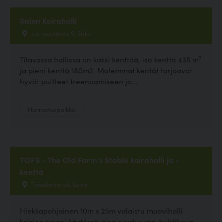
Salon Koirahalli
Joensuunkatu 9, Salo
Tilavassa hallissa on kaksi kenttää, iso kenttä 435 m²
ja pieni kenttä 180m2. Molemmat kentät tarjoavat
hyvät puitteet treenaamiseen ja...
Harrastuspaikka
TOFS - The Old Farm's Stable koirahalli ja -
kenttä
Toivolantie 56, Loppi
Hiekkapohjainen 10m x 25m valaistu muovihalli
koirien treeni käytössä aina syyskuusta-huhtikuun