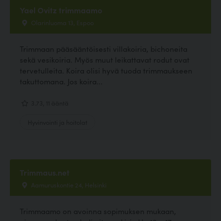
Yael Ovitz trimmaamo
Olarinluoma 13, Espoo
Trimmaan pääsääntöisesti villakoiria, bichoneita
sekä vesikoiria. Myös muut leikattavat rodut ovat
tervetulleita. Koira olisi hyvä tuoda trimmaukseen
takuttomana. Jos koira...
3.73, 11 ääntä
Hyvinvointi ja hoitolat
Trimmaus.net
Aamuruskontie 24, Helsinki
Trimmaamo on avoinna sopimuksen mukaan,