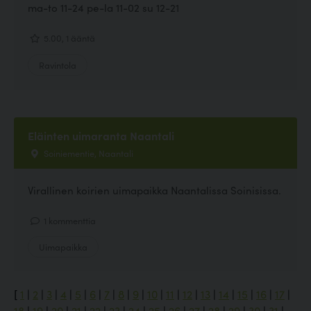
ma-to 11-24 pe-la 11-02 su 12-21
5.00, 1 ääntä
Ravintola
Eläinten uimaranta Naantali
Soiniementie, Naantali
Virallinen koirien uimapaikka Naantalissa Soinisissa.
1 kommenttia
Uimapaikka
[
1
|
2
|
3
|
4
|
5
|
6
|
7
|
8
|
9
|
10
|
11
|
12
|
13
|
14
|
15
|
16
|
17
|
18
|
19
|
20
|
21
|
22
|
23
|
24
|
25
|
26
|
27
|
28
|
29
|
30
|
31
|