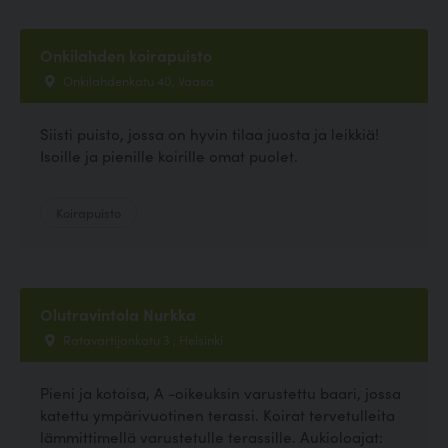
Onkilahden koirapuisto
Onkilahdenkatu 40, Vaasa
Siisti puisto, jossa on hyvin tilaa juosta ja leikkiä!
Isoille ja pienille koirille omat puolet.
Koirapuisto
Olutravintola Nurkka
Ratavartijankatu 3 , Helsinki
Pieni ja kotoisa, A -oikeuksin varustettu baari, jossa
katettu ympärivuotinen terassi. Koirat tervetulleita
lämmittimellä varustetulle terassille. Aukioloajat: