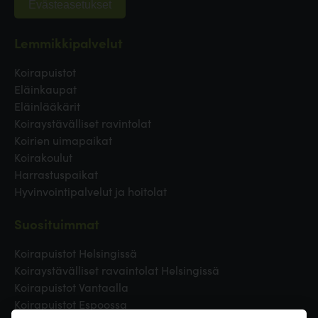
Evästeasetukset
Lemmikkipalvelut
Koirapuistot
Eläinkaupat
Eläinlääkärit
Koiraystävälliset ravintolat
Koirien uimapaikat
Koirakoulut
Harrastuspaikat
Hyvinvointipalvelut ja hoitolat
Suosituimmat
Koirapuistot Helsingissä
Koiraystävälliset ravaintolat Helsingissä
Koirapuistot Vantaalla
Koirapuistot Espoossa