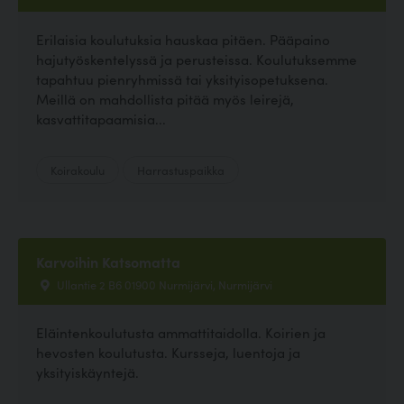
Erilaisia koulutuksia hauskaa pitäen. Pääpaino
hajutyöskentelyssä ja perusteissa. Koulutuksemme
tapahtuu pienryhmissä tai yksityisopetuksena.
Meillä on mahdollista pitää myös leirejä,
kasvattitapaamisia...
Koirakoulu
Harrastuspaikka
Karvoihin Katsomatta
Ullantie 2 B6 01900 Nurmijärvi, Nurmijärvi
Eläintenkoulutusta ammattitaidolla. Koirien ja
hevosten koulutusta. Kursseja, luentoja ja
yksityiskäyntejä.