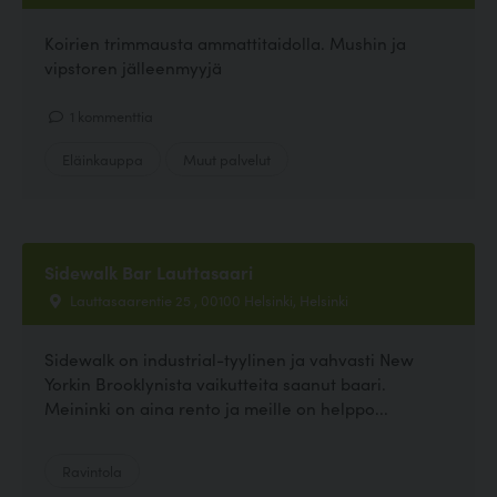
Koirien trimmausta ammattitaidolla. Mushin ja
vipstoren jälleenmyyjä
1 kommenttia
Eläinkauppa
Muut palvelut
Sidewalk Bar Lauttasaari
Lauttasaarentie 25 , 00100 Helsinki, Helsinki
Sidewalk on industrial-tyylinen ja vahvasti New
Yorkin Brooklynista vaikutteita saanut baari.
Meininki on aina rento ja meille on helppo...
Ravintola