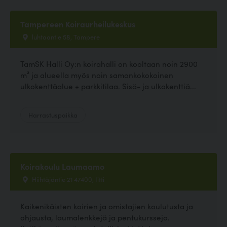
Tampereen Koiraurheilukeskus
luhtaantie 58, Tampere
TamSK Halli Oy:n koirahalli on kooltaan noin 2900
m² ja alueella myös noin samankokokoinen
ulkokenttäalue + parkkitilaa. Sisä- ja ulkokenttiä...
Harrastuspaikka
Koirakoulu Laumaamo
Hiihtäjäntie 21 47400, Iitti
Kaikenikäisten koirien ja omistajien koulutusta ja
ohjausta, laumalenkkejä ja pentukursseja.