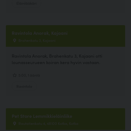
Eläinlääkäri
Ravintola Anorak, Kajaani
Brahenkatu 3, Kajaani
Ravintola Anorak, Brahenkatu 3, Kajaani otti
lounasseurueen koiran kera hyvin vastaan.
5.00, 1 ääntä
Ravintola
Pet Store Lemmikkieläinliike
Rautatienkatu 4, 48100 Kotka, Kotka