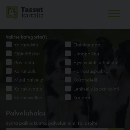
Valitse kategoria(t)
Koirapuisto
Eläinkauppa
Eläinlääkäri
Uimapaikka
Ravintola
Hyvinvointi ja hoitolat
Koirakoulu
Harrastuspaikka
Muut palvelut
Koirahotelli
Koirakuvaaja
Lenkkeily ja patikointi
Koirasovellus
Kauppa
Palveluhaku
Syötä paikkakunta, palvelun nimi tai osoite