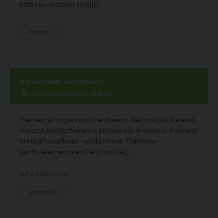
että ravintolaan sisälle.
Ravintola
Porolahden koirapuisto
Abraham Wetterintie, Helsinki
Pienten ja isojen puoli erikseen. Metsää jäljittelevä
maasto kaadettuineen puineen ja kivineen. Pohjana
hiekka/sora/hake -yhdistelmä. Yhteinen
portti/eteinen pienille ja isoille,...
2 kommenttia
Koirapuisto