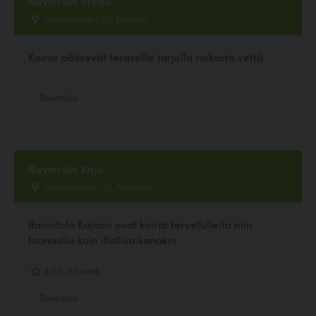
Ravintola Stage
Pakkainpolku 20, Kalajoki
Koirat pääsevät terassille tarjolla raikasta vettä.
Ravintola
Ravintola Kajo
Rautatienkatu 12, Tampere
Ravintola Kajoon ovat koirat tervetulleita niin
lounaalla kuin illallisaikanakin
2.00, 2 ääntä
Ravintola