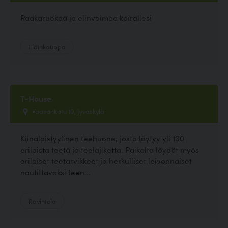
Raakaruokaa ja elinvoimaa koirallesi
Eläinkauppa
T-House
Vaasankatu 10, Jyväskylä
Kiinalaistyylinen teehuone, josta löytyy yli 100
erilaista teetä ja teelajiketta. Paikalta löydät myös
erilaiset teetarvikkeet ja herkulliset leivonnaiset
nautittavaksi teen...
Ravintola