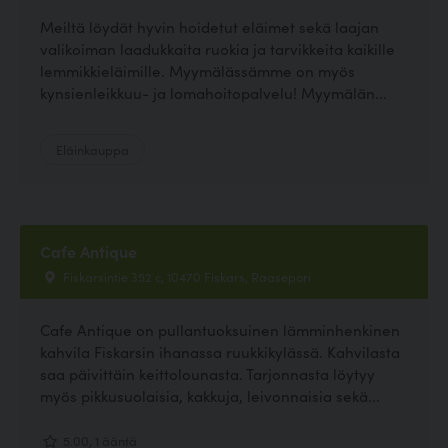
Meiltä löydät hyvin hoidetut eläimet sekä laajan
valikoiman laadukkaita ruokia ja tarvikkeita kaikille
lemmikkieläimille. Myymälässämme on myös
kynsienleikkuu- ja lomahoitopalvelu! Myymälän...
Eläinkauppa
Cafe Antique
Fiskarsintie 352 c, 10470 Fiskars, Raasepori
Cafe Antique on pullantuoksuinen lämminhenkinen
kahvila Fiskarsin ihanassa ruukkikylässä. Kahvilasta
saa päivittäin keittolounasta. Tarjonnasta löytyy
myös pikkusuolaisia, kakkuja, leivonnaisia sekä...
5.00, 1 ääntä