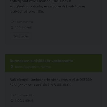
Kotikäynnit myös mahdollisia. Lisäksi
koirahoitolapalvelu, ensisijaisesti koulutuksen
läpikäyneille koirille.
1 kommenttia
1.00, 2 ääntä
Koirakoulu
Nurmeksen eläinlääkärivastaanotto
Nurmeksenkatu 11, Nurmes
Aukioloajat: Vastaanotto ajanvarauksella: 013 330
8252 janvaraus arkisin klo 8.00-10.00
2 kommenttia
3.00, 2 ääntä