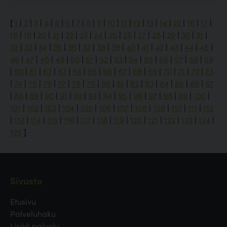
[
1
|
2
|
3
|
4
|
5
|
6
|
7
|
8
|
9
|
10
|
11
|
12
|
13
|
14
|
15
|
16
|
17
|
18
|
19
|
20
|
21
|
22
|
23
|
24
|
25
|
26
|
27
|
28
|
29
|
30
|
31
|
32
|
33
|
34
|
35
|
36
|
37
|
38
|
39
|
40
|
41
|
42
|
43
|
44
|
45
|
46
|
47
|
48
|
49
|
50
|
51
|
52
|
53
|
54
|
55
|
56
|
57
|
58
|
59
|
60
|
61
|
62
|
63
|
64
|
65
|
66
|
67
|
68
|
69
|
70
|
71
|
72
|
73
|
74
|
75
|
76
|
77
|
78
|
79
|
80
|
81
|
82
|
83
|
84
|
85
|
86
|
87
|
88
|
89
|
90
|
91
|
92
|
93
|
94
|
95
|
96
|
97
|
98
|
99
|
100
|
101
|
102
|
103
|
104
|
105
|
106
|
107
|
108
|
109
|
110
|
111
|
112
|
113
|
114
|
115
|
116
|
117
|
118
|
119
|
120
|
121
|
122
|
123
|
124
|
125
]
Sivusto
Etusivu
Palveluhaku
Lisää palvelu