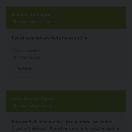
Osteria da filippo
Kauppakatu 20, Rauma
Koirat ovat tervetulleita myös sisälle
1 kommenttia
4.00, 1 ääntä
Ravintola
Cafe Control Sipoo
Kauppakuja 3 A, Sipoo
Koiraystävällinen lounas- ja a la carte -ravintola
Sipoon Nikkilässä. Koirat tervetulleita sekä terassille