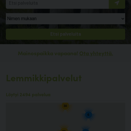
Mainospaikka vapaana!
Ota yhteyttä.
Lemmikkipalvelut
10
Löytyi 2494 palvelua
30
6