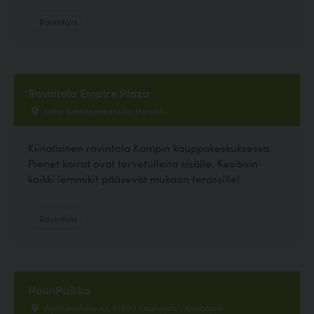
Ravintola
Ravintola Empire Plaza
Urho Kekkosenkatu 1a, Helsinki
Kiinalainen ravintola Kampin kauppakeskuksessa.
Pienet koirat ovat tervetulleita sisälle. Kesäisin
kaikki lemmikit pääsevät mukaan terassille!
Ravintola
HaunPaikka
Äijön koulutie 43, 61850 Kauhajoki , Kauhajoki