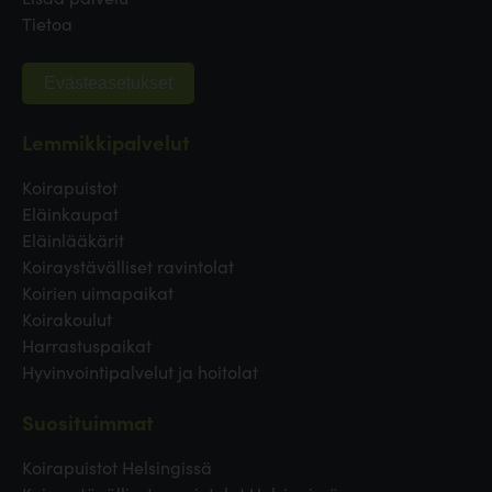
Tietoa
Evästeasetukset
Lemmikkipalvelut
Koirapuistot
Eläinkaupat
Eläinlääkärit
Koiraystävälliset ravintolat
Koirien uimapaikat
Koirakoulut
Harrastuspaikat
Hyvinvointipalvelut ja hoitolat
Suosituimmat
Koirapuistot Helsingissä