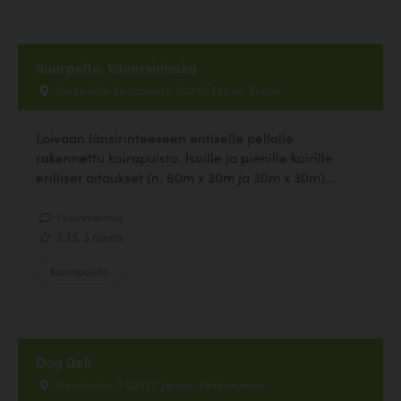
Suurpelto, Vävarsinhaka
Suurpellon koirapuisto, 02750 Espoo, Espoo
Loivaan länsirinteeseen entiselle pellolle
rakennettu koirapuisto. Isoille ja pienille koirille
erilliset aitaukset (n. 60m x 30m ja 30m x 30m)....
1 kommenttia
3.33, 3 ääntä
Koirapuisto
Dog Deli
Hirsalantie 11 02420 Jorvas, Kirkkonummi