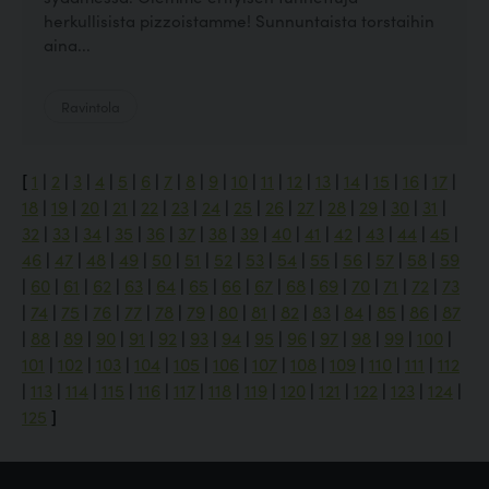
herkullisista pizzoistamme! Sunnuntaista torstaihin
aina...
Ravintola
[
1
|
2
|
3
|
4
|
5
|
6
|
7
|
8
|
9
|
10
|
11
|
12
|
13
|
14
|
15
|
16
|
17
|
18
|
19
|
20
|
21
|
22
|
23
|
24
|
25
|
26
|
27
|
28
|
29
|
30
|
31
|
32
|
33
|
34
|
35
|
36
|
37
|
38
|
39
|
40
|
41
|
42
|
43
|
44
|
45
|
46
|
47
|
48
|
49
|
50
|
51
|
52
|
53
|
54
|
55
|
56
|
57
|
58
|
59
|
60
|
61
|
62
|
63
|
64
|
65
|
66
|
67
|
68
|
69
|
70
|
71
|
72
|
73
|
74
|
75
|
76
|
77
|
78
|
79
|
80
|
81
|
82
|
83
|
84
|
85
|
86
|
87
|
88
|
89
|
90
|
91
|
92
|
93
|
94
|
95
|
96
|
97
|
98
|
99
|
100
|
101
|
102
|
103
|
104
|
105
|
106
|
107
|
108
|
109
|
110
|
111
|
112
|
113
|
114
|
115
|
116
|
117
|
118
|
119
|
120
|
121
|
122
|
123
|
124
|
125
]