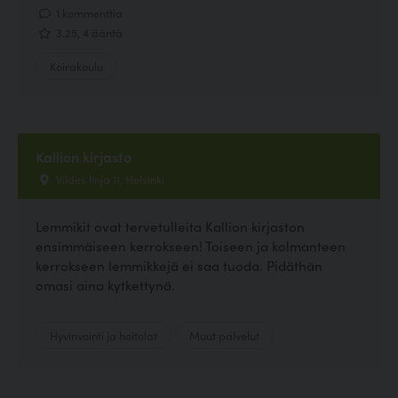
1 kommenttia
3.25, 4 ääntä
Koirakoulu
Kallion kirjasto
Viides linja 11, Helsinki
Lemmikit ovat tervetulleita Kallion kirjaston
ensimmäiseen kerrokseen! Toiseen ja kolmanteen
kerrokseen lemmikkejä ei saa tuoda. Pidäthän
omasi aina kytkettynä.
Hyvinvointi ja hoitolat
Muut palvelut