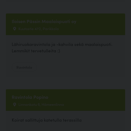
Iloisen Pässin Maalaispuoti oy
Kuutostie 470, Parikkala
Lähiruokaravintola ja -kahvila sekä maalaispuoti.
Lemmikit tervetulleita :)
Ravintola
Ravintola Popino
Linnankatu 6, Hämeenlinna
Koirat sallittuja katetulla terassilla