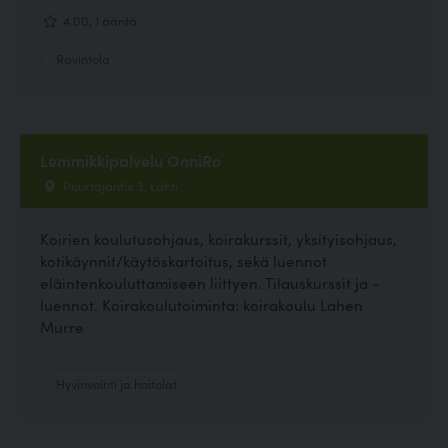
4.00, 1 ääntä
Ravintola
Lemmikkipalvelu OnniRo
Puurtajantie 3, Lahti
Koirien koulutusohjaus, koirakurssit, yksityisohjaus,
kotikäynnit/käytöskartoitus, sekä luennot
eläintenkouluttamiseen liittyen. Tilauskurssit ja -
luennot. Koirakoulutoiminta: koirakoulu Lahen
Murre
Hyvinvointi ja hoitolat