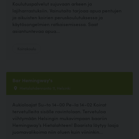
Koulutuspalvelut sujuvaan arkeen ja
lajiharrastuksiin. Vainutaito tarjoaa apua pentujen
ja aikuisten koirien peruskoulutuksessa ja
käytösongelmien ratkaisemisessa. Saat
asiantuntevaa apua...
Koirakoulu
Bar Hemingway's
Hietalahdenranta 11, Helsinki
Aukioloajat Su–to 14–00 Pe–la 14–02 Koirat
tervetulleita sisälle ravintolaan. Tervetuloa
viihtymään Helsingin mukavimpaan baariin
Hemingway's Hietalahteen! Baarista löytyy laaja
juomavalikoima niin oluen kuin viininkin...