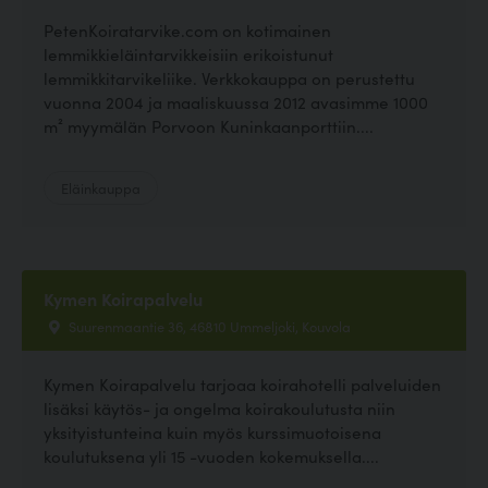
PetenKoiratarvike.com on kotimainen
lemmikkieläintarvikkeisiin erikoistunut
lemmikkitarvikeliike. Verkkokauppa on perustettu
vuonna 2004 ja maaliskuussa 2012 avasimme 1000
m² myymälän Porvoon Kuninkaanporttiin....
Eläinkauppa
Kymen Koirapalvelu
Suurenmaantie 36, 46810 Ummeljoki, Kouvola
Kymen Koirapalvelu tarjoaa koirahotelli palveluiden
lisäksi käytös- ja ongelma koirakoulutusta niin
yksityistunteina kuin myös kurssimuotoisena
koulutuksena yli 15 -vuoden kokemuksella....