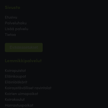
Sivusto
Etusivu
Palveluhaku
Lisää palvelu
Tietoa
Evästeasetukset
Lemmikkipalvelut
Koirapuistot
Eläinkaupat
Eläinlääkärit
Koiraystävälliset ravintolat
Koirien uimapaikat
Koirakoulut
Harrastuspaikat