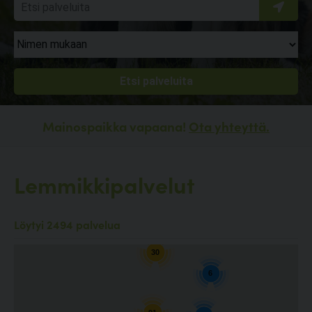
Mainospaikka vapaana!
Ota yhteyttä.
Lemmikkipalvelut
10
Löytyi 2494 palvelua
30
6