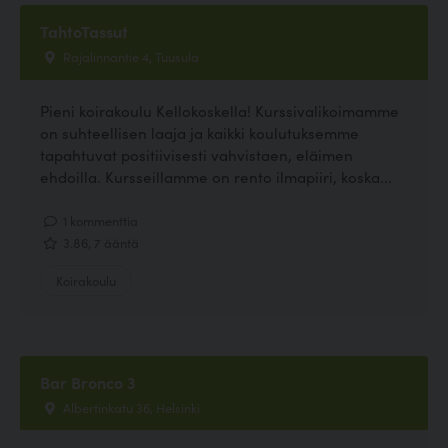
TahtoTassut
Rajalinnantie 4, Tuusula
Pieni koirakoulu Kellokoskella! Kurssivalikoimamme
on suhteellisen laaja ja kaikki koulutuksemme
tapahtuvat positiivisesti vahvistaen, eläimen
ehdoilla. Kursseillamme on rento ilmapiiri, koska...
1 kommenttia
3.86, 7 ääntä
Koirakoulu
Bar Bronco 3
Albertinkatu 36, Helsinki