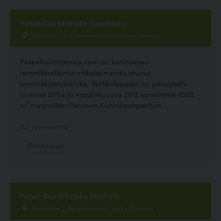
Peten Koiratarvike Tammisto
Sähkötie 2–6, Tammiston Ostospuisto, Vantaa
PetenKoiratarvike.com on kotimainen
lemmikkieläintarvikkeisiin erikoistunut
lemmikkitarvikeliike. Verkkokauppa on perustettu
vuonna 2004 ja maaliskuussa 2012 avasimme 1000
m² myymälän Porvoon Kuninkaanporttiin....
1 kommenttia
Eläinkauppa
Peten Koiratarvike Pirkkala
Saapastie 2, Kauppakeskus Veska, Pirkkala