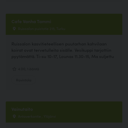
Cafe Vanha Tammi
Ruissalon puistotie 215, Turku
Ruissalon kasvitieteellisen puutarhan kahvilaan
koirat ovat tervetulleita sisälle. Vesikuppi tarjottiin
pyytämättä. Ti-su 10-17, Lounas 11.30-15, Ma suljettu
4.00, 1 ääntä
Ravintola
Vainutaito
Antaverkantie , Ylöjärvi