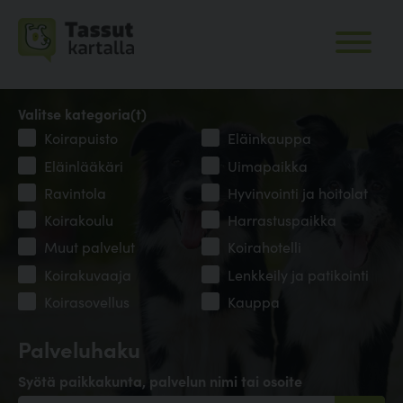
Valitse kategoria(t)
Koirapuisto
Eläinkauppa
Eläinlääkäri
Uimapaikka
Ravintola
Hyvinvointi ja hoitolat
Koirakoulu
Harrastuspaikka
Muut palvelut
Koirahotelli
Koirakuvaaja
Lenkkeily ja patikointi
Koirasovellus
Kauppa
Palveluhaku
Syötä paikkakunta, palvelun nimi tai osoite