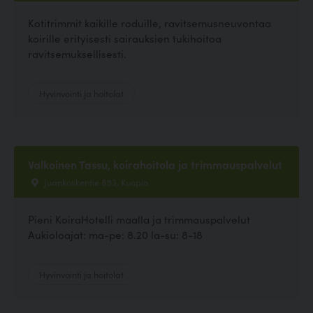
Kotitrimmit kaikille roduille, ravitsemusneuvontaa
koirille erityisesti sairauksien tukihoitoa
ravitsemuksellisesti.
Hyvinvointi ja hoitolat
Valkoinen Tassu, koirahoitola ja trimmauspalvelut
Juankoskentie 853, Kuopio
Pieni KoiraHotelli maalla ja trimmauspalvelut
Aukioloajat: ma-pe: 8.20 la-su: 8-18
Hyvinvointi ja hoitolat