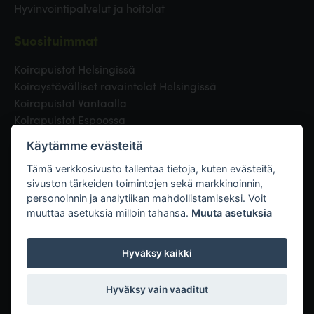
Hyvinvointipalvelut ja hoitolat
Suosituimmat
Koirapuistot Helsingissä
Koiraystävälliset ravaintolat Helsingissä
Koirapuistot Vantaalla
Koirapuistot Espoossa
Koirapuistot Turussa
Käytämme evästeitä
Eläinlääkäri Helsingissä
Koirapuistot Tampereella
Tämä verkkosivusto tallentaa tietoja, kuten evästeitä,
sivuston tärkeiden toimintojen sekä markkinoinnin,
personoinnin ja analytiikan mahdollistamiseksi. Voit
Linkit
muuttaa asetuksia milloin tahansa.
Muuta asetuksia
Hyväksy kaikki
Hyväksy vain vaaditut