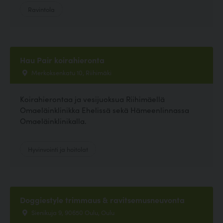
Ravintola
Hau Pair koirahieronta
Merkoksenkatu 10, Riihimäki
Koirahierontaa ja vesijuoksua Riihimäellä
Omaeläinklinikka Ehelissä sekä Hämeenlinnassa
Omaeläinklinikalla.
Hyvinvointi ja hoitolat
Doggiestyle trimmaus & ravitsemusneuvonta
Sienikuja 9, 90650 Oulu, Oulu