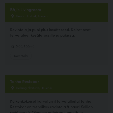
B&J's Livingroom
Huuhankatu 4, Kuopio
Ravintola ja pubi plus kesäterassi. Koirat ovat
tervetuleet kesäterassille ja pubissa.
5.00, 1 ääntä
Ravintola
Tenho Restobar
Helsinginkatu 15, Helsinki
Kaikenkokoiset karvaturrit tervetulleita! Tenho
Restobar on trendikäs ravintola & baari Kallion
sydämessä. Olemme erityisen tunnettuja