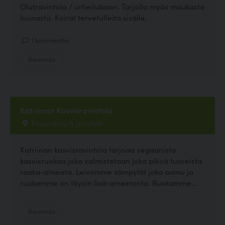
Olutravintola / urheilubaari. Tarjolla myös maukasta
lounasta. Koirat tervetulleita sisälle.
1 kommenttia
Ravintola
Katriinan Kasvisravintola
Kauppakatu 11, Jyväskylä
Katriinan kasvisravintola tarjoaa vegaanista
kasvisruokaa joka valmistetaan joka päivä tuoreista
raaka-aineista. Leivomme sämpylät joka aamu ja
ruokamme on täysin lisä-aineetonta. Ruokamme...
Ravintola