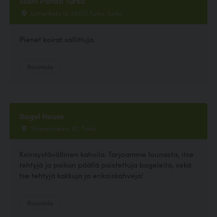
Sushi Panda Turku
Linnankatu 13, 20100 Turku, Turku
Pienet koirat sallittuja.
Ravintola
Bagel House
Yliopistonkatu 30, Turku
Koiraystävällinen kahvila. Tarjoamme lounasta, itse
tehtyjä ja paikan päällä paistettuja bageleita, sekä
tse tehtyjä kakkuja ja erikoiskahveja!
Ravintola