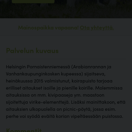
Mainospaikka vapaana!
Ota yhteyttä.
Palvelun kuvaus
Helsingin Pornaistenniemessä (Arabianrannan ja
Vanhankaupunginkosken kupeessa) sijaitseva,
heinäkuussa 2015 valmistunut, koirapuisto tarjoaa
erilliset aitaukset isoille ja pienille koirille. Molemmissa
aitauksissa on mm. kivipaaseja ym. maastoon
sijoitettuja virike-elementtejä. Lisäksi mainittakoon, että
aitauksien ulkopuolella on picnic-pöytä, jossa esim.
perhe voi syödä eväitä korian vipeltäessään puistossa.
Kommentit