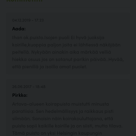
04.12.2019 - 17:23
Aada:
Ihan ok.puisto.Isojen puoli Ei hyvä juoksija
koirille,kuoppia paljon joita ei lähtiessä näköjään
peitellä. Nykyään ainakin aika märkää velliä
hiekka osuus jos on satanut parikin päivää..Hyvää,
että pienillä ja isoilla omat puolet.
26.06.2017 - 18:48
Pirkko:
Artova-alueen koirapuisto muistutti minusta
paratiisia. Sen hedelmällisyys ja raikkaus pisti
silmään. Sanoisin näin koirakouluttajana, että
puisto sopii kaikille koirille ja on siisti, mutta tilava.
Tämä puisto on yksi Helsingin kaupungin