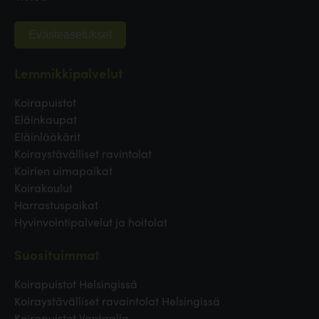
Evästeasetukset
Lemmikkipalvelut
Koirapuistot
Eläinkaupat
Eläinlääkärit
Koiraystävälliset ravintolat
Koirien uimapaikat
Koirakoulut
Harrastuspaikat
Hyvinvointipalvelut ja hoitolat
Suosituimmat
Koirapuistot Helsingissä
Koiraystävälliset ravaintolat Helsingissä
Koirapuistot Vantaalla