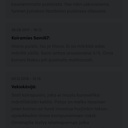
kauneimmista puistoista. Itse näin uskovaisena,
tunnen Jumalan läsnäolon puistossa ollessani.
26.06.2017 - 18:12
Koiramies Sami67:
Hiano puisto. Iso ja tilava. Ei oo märkää edes
märillä säillä. Sami antaa arvosanansi 5/5. Oma
koirani Naksu piti puistosta mahtavasti.
05.12.2016 - 12:15
Vakiokävijä:
Siisti koirapuisto, joka ei muutu kuravelliksi
märälläkään kelillä. Pohja on melko tasainen
joten koirien on hyvä innostua hurjiinkin takaa-
ajoleikkeihin ilman kompuroimisen riskiä.
Omistajille löytyy istumaparruja jotka