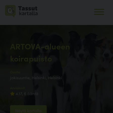
ARTOVA-alueen
koirapuisto
Osoite:
Jokisuuntie, Helsinki, Helsinki
Arvioinnit:
4.17, 6 ääntä
Näytä kartalla