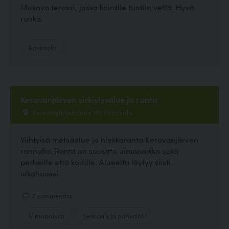
Mukava terassi, jossa koiralle tuotiin vettä. Hyvä
ruoka.
Ravintola
Keravanjärven virkistysalue ja ranta
Keravanjärvenranta 151, Mäntsälä
Viihtyisä metsäalue ja hiekkaranta Keravanjärven
rannalla. Ranta on suosittu uimapaikka sekä
perheille että koirille. Alueelta löytyy siisti
ulkohuussi.
7 kommenttia
Uimapaikka
Lenkkeily ja patikointi