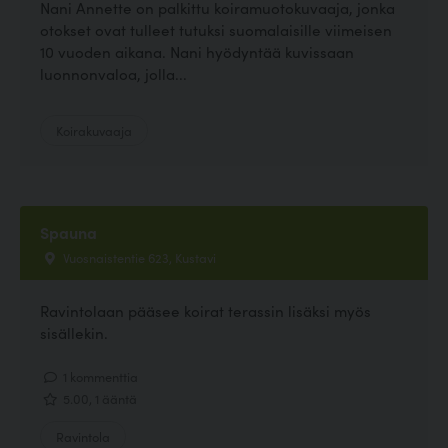
Nani Annette on palkittu koiramuotokuvaaja, jonka
otokset ovat tulleet tutuksi suomalaisille viimeisen
10 vuoden aikana. Nani hyödyntää kuvissaan
luonnonvaloa, jolla...
Koirakuvaaja
Spauna
Vuosnaistentie 623, Kustavi
Ravintolaan pääsee koirat terassin lisäksi myös
sisällekin.
1 kommenttia
5.00, 1 ääntä
Ravintola