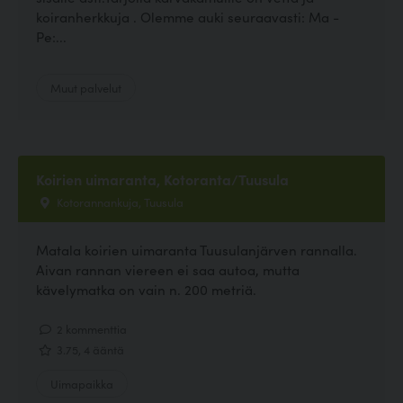
koiranherkkuja . Olemme auki seuraavasti: Ma -
Pe:...
Muut palvelut
Koirien uimaranta, Kotoranta/Tuusula
Kotorannankuja, Tuusula
Matala koirien uimaranta Tuusulanjärven rannalla.
Aivan rannan viereen ei saa autoa, mutta
kävelymatka on vain n. 200 metriä.
2 kommenttia
3.75, 4 ääntä
Uimapaikka