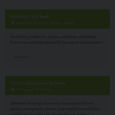
Ravintola Cafe Bank
Linnalantie 55, 54500 Taavetti, Luumäki
Ravintola ja kahvila, pizzaa, pastaaa, salaatteja.
Koirat tervetulleita terassille ja saavat vesikupinkin!
Ravintola
Parturi-kampaamo Byrkland
Porvoonkatu 16, Helsinki
Olemme Helsingissä toimiva koiraystävällinen
parturi-kampaamo.Koirat ovat meillä tervetulleita
sisälle asti.Tarjolla karvakamuille on vettä ja