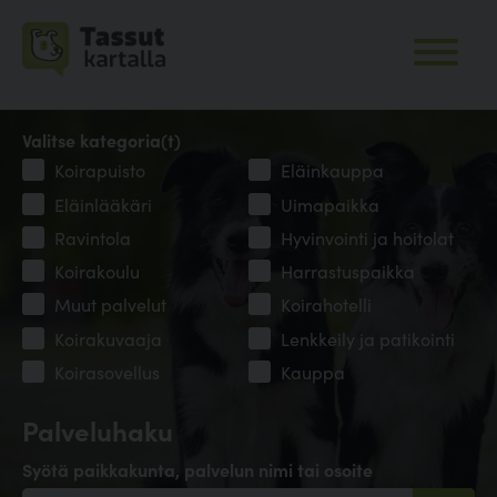
Valitse kategoria(t)
Koirapuisto
Eläinkauppa
Eläinlääkäri
Uimapaikka
Ravintola
Hyvinvointi ja hoitolat
Koirakoulu
Harrastuspaikka
Muut palvelut
Koirahotelli
Koirakuvaaja
Lenkkeily ja patikointi
Koirasovellus
Kauppa
Palveluhaku
Syötä paikkakunta, palvelun nimi tai osoite