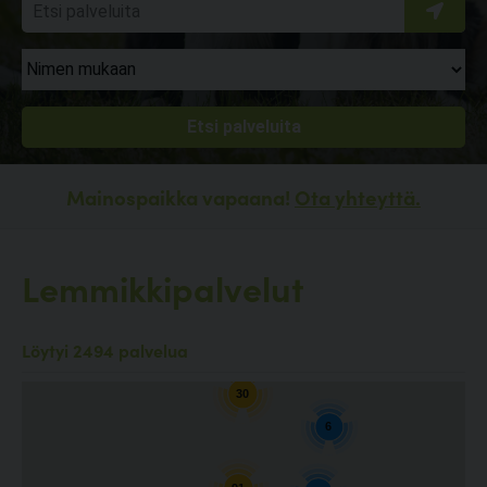
Mainospaikka vapaana!
Ota yhteyttä.
Lemmikkipalvelut
10
Löytyi 2494 palvelua
30
6