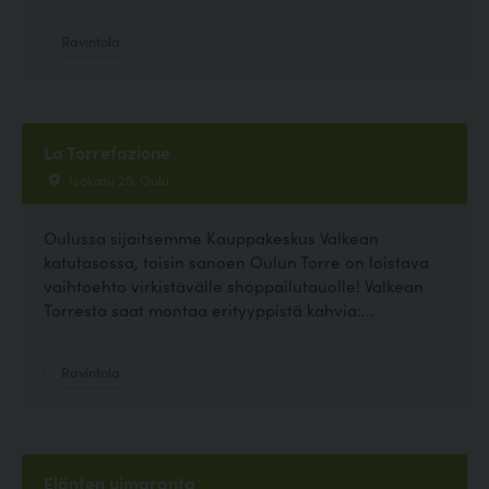
Ravintola
La Torrefazione
Isokatu 25, Oulu
Oulussa sijaitsemme Kauppakeskus Valkean
katutasossa, toisin sanoen Oulun Torre on loistava
vaihtoehto virkistävälle shoppailutauolle! Valkean
Torresta saat montaa erityyppistä kahvia:...
Ravintola
Elänten uimaranta