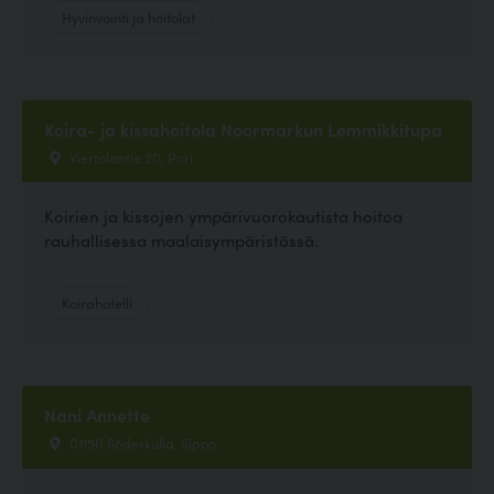
Hyvinvointi ja hoitolat
Koira- ja kissahoitola Noormarkun Lemmikkitupa
Viertolantie 20, Pori
Koirien ja kissojen ympärivuorokautista hoitoa
rauhallisessa maalaisympäristössä.
Koirahotelli
Nani Annette
01150 Söderkulla, Sipoo