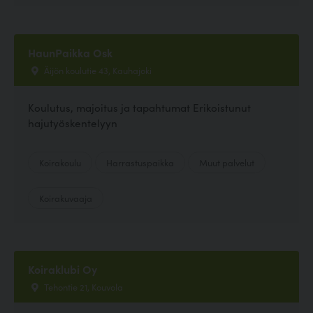
HaunPaikka Osk
Äijön koulutie 43, Kauhajoki
Koulutus, majoitus ja tapahtumat Erikoistunut
hajutyöskentelyyn
Koirakoulu
Harrastuspaikka
Muut palvelut
Koirakuvaaja
Koiraklubi Oy
Tehontie 21, Kouvola