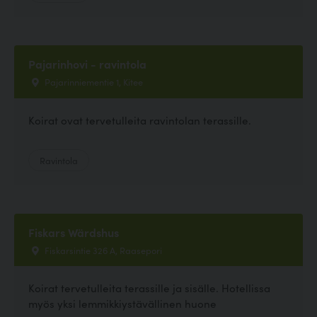
Pajarinhovi - ravintola
Pajarinniementie 1, Kitee
Koirat ovat tervetulleita ravintolan terassille.
Ravintola
Fiskars Wärdshus
Fiskarsintie 326 A, Raasepori
Koirat tervetulleita terassille ja sisälle. Hotellissa
myös yksi lemmikkiystävällinen huone