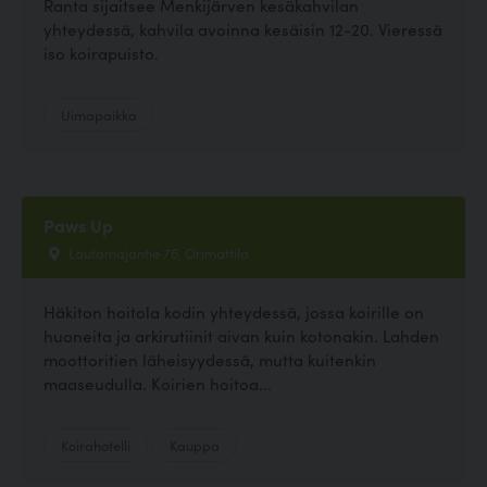
Ranta sijaitsee Menkijärven kesäkahvilan
yhteydessä, kahvila avoinna kesäisin 12-20. Vieressä
iso koirapuisto.
Uimapaikka
Paws Up
Lautamajantie 76, Orimattila
Häkiton hoitola kodin yhteydessä, jossa koirille on
huoneita ja arkirutiinit aivan kuin kotonakin. Lahden
moottoritien läheisyydessä, mutta kuitenkin
maaseudulla. Koirien hoitoa...
Koirahotelli
Kauppa