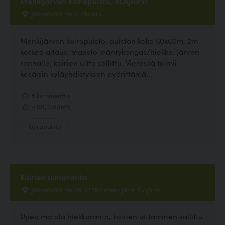
Menkijärven koirapuisto, ALAJÄRVI
Järvenpääntie 6, Alajärvi
Menkijärven koirapuisto, puiston koko 50x60m, 2m
korkea aitaus, maasto mäntykangas/hiekka. Järven
rannalla, koirien uitto sallittu. Vieressä toimii
kesäisin kyläyhdistyksen pyörittämä...
5 kommenttia
4.00, 3 ääntä
Koirapuisto
Koirien uimaranta
Järvenpääntie 26, 62760 Menkijärvi, Alajärvi
Upea matala hiekkaranta, koirien uittaminen sallittu.