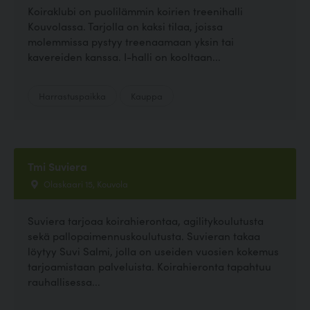
Koiraklubi on puolilämmin koirien treenihalli
Kouvolassa. Tarjolla on kaksi tilaa, joissa
molemmissa pystyy treenaamaan yksin tai
kavereiden kanssa. I-halli on kooltaan...
Harrastuspaikka
Kauppa
Tmi Suviera
Olaskaari 15, Kouvola
Suviera tarjoaa koirahierontaa, agilitykoulutusta
sekä pallopaimennuskoulutusta. Suvieran takaa
löytyy Suvi Salmi, jolla on useiden vuosien kokemus
tarjoamistaan palveluista. Koirahieronta tapahtuu
rauhallisessa...