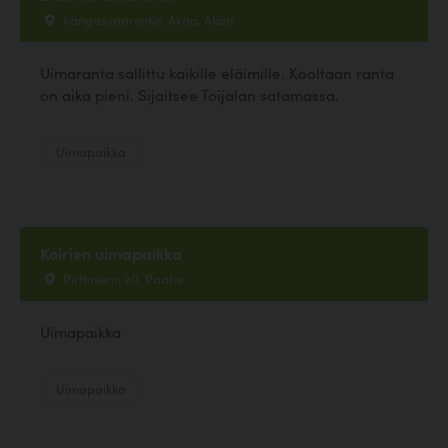
Kangassaarentie, Akaa, Akaa
Uimaranta sallittu kaikille eläimille. Kooltaan ranta
on aika pieni. Sijaitsee Toijalan satamassa.
Uimapaikka
Koirien uimapaikka
Pirttiniemi 20, Raahe
Uimapaikka
Uimapaikka