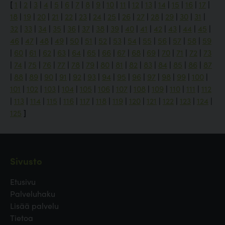
[
1
|
2
|
3
|
4
|
5
|
6
|
7
|
8
|
9
|
10
|
11
|
12
|
13
|
14
|
15
|
16
|
17
|
18
|
19
|
20
|
21
|
22
|
23
|
24
|
25
|
26
|
27
|
28
|
29
|
30
|
31
|
32
|
33
|
34
|
35
|
36
|
37
|
38
|
39
|
40
|
41
|
42
|
43
|
44
|
45
|
46
|
47
|
48
|
49
|
50
|
51
|
52
|
53
|
54
|
55
|
56
|
57
|
58
|
59
|
60
|
61
|
62
|
63
|
64
|
65
|
66
|
67
|
68
|
69
|
70
|
71
|
72
|
73
|
74
|
75
|
76
|
77
|
78
|
79
|
80
|
81
|
82
|
83
|
84
|
85
|
86
|
87
|
88
|
89
|
90
|
91
|
92
|
93
|
94
|
95
|
96
|
97
|
98
|
99
|
100
|
101
|
102
|
103
|
104
|
105
|
106
|
107
|
108
|
109
|
110
|
111
|
112
|
113
|
114
|
115
|
116
|
117
|
118
|
119
|
120
|
121
|
122
|
123
|
124
|
125
]
Sivusto
Etusivu
Palveluhaku
Lisää palvelu
Tietoa