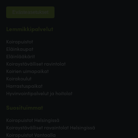
Evästeasetukset
Lemmikkipalvelut
Koirapuistot
Eläinkaupat
Eläinlääkärit
Koiraystävälliset ravintolat
Koirien uimapaikat
Koirakoulut
Harrastuspaikat
Hyvinvointipalvelut ja hoitolat
Suosituimmat
Koirapuistot Helsingissä
Koiraystävälliset ravaintolat Helsingissä
Koirapuistot Vantaalla