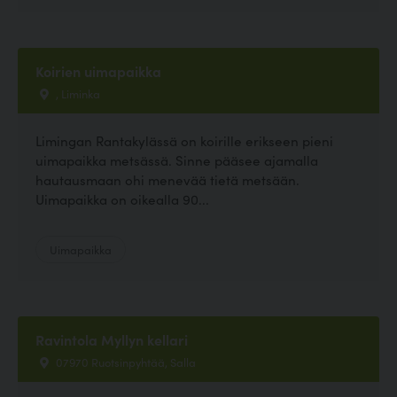
Koirien uimapaikka
, Liminka
Limingan Rantakylässä on koirille erikseen pieni
uimapaikka metsässä. Sinne pääsee ajamalla
hautausmaan ohi menevää tietä metsään.
Uimapaikka on oikealla 90...
Uimapaikka
Ravintola Myllyn kellari
07970 Ruotsinpyhtää, Salla