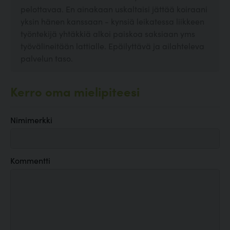
pelottavaa. En ainakaan uskaltaisi jättää koiraani
yksin hänen kanssaan - kynsiä leikatessa liikkeen
työntekijä yhtäkkiä alkoi paiskoa saksiaan yms
työvälineitään lattialle. Epäilyttävä ja ailahteleva
palvelun taso.
Kerro oma mielipiteesi
Nimimerkki
Kommentti