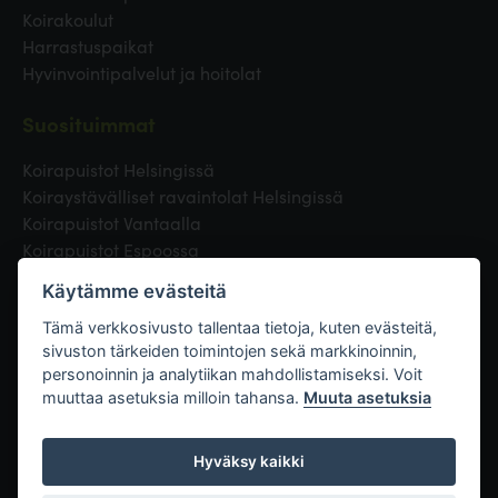
Koirakoulut
Harrastuspaikat
Hyvinvointipalvelut ja hoitolat
Suosituimmat
Koirapuistot Helsingissä
Koiraystävälliset ravaintolat Helsingissä
Koirapuistot Vantaalla
Koirapuistot Espoossa
Koirapuistot Turussa
Käytämme evästeitä
Eläinlääkäri Helsingissä
Koirapuistot Tampereella
Tämä verkkosivusto tallentaa tietoja, kuten evästeitä,
sivuston tärkeiden toimintojen sekä markkinoinnin,
personoinnin ja analytiikan mahdollistamiseksi. Voit
Linkit
muuttaa asetuksia milloin tahansa.
Muuta asetuksia
Hyväksy kaikki