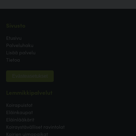
Sivusto
Etusivu
Palveluhaku
Lisää palvelu
Tietoa
Evästeasetukset
Lemmikkipalvelut
Koirapuistot
Eläinkaupat
Eläinlääkärit
Koiraystävälliset ravintolat
Koirien uimapaikat