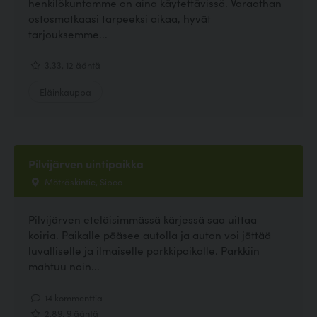
henkilökuntamme on aina käytettävissä. Varaathan
ostosmatkaasi tarpeeksi aikaa, hyvät
tarjouksemme...
3.33, 12 ääntä
Eläinkauppa
Pilvijärven uintipaikka
Möträskintie, Sipoo
Pilvijärven eteläisimmässä kärjessä saa uittaa
koiria. Paikalle pääsee autolla ja auton voi jättää
luvalliselle ja ilmaiselle parkkipaikalle. Parkkiin
mahtuu noin...
14 kommenttia
2.89, 9 ääntä