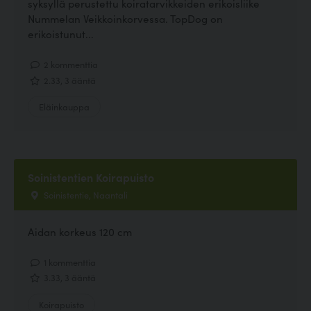
syksyllä perustettu koiratarvikkeiden erikoisliike
Nummelan Veikkoinkorvessa. TopDog on
erikoistunut...
2 kommenttia
2.33, 3 ääntä
Eläinkauppa
Soinistentien Koirapuisto
Soinistentie, Naantali
Aidan korkeus 120 cm
1 kommenttia
3.33, 3 ääntä
Koirapuisto