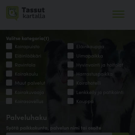
Valitse kategoria(t)
Koirapuisto
Eläinkauppa
Eläinlääkäri
Uimapaikka
Ravintola
Hyvinvointi ja hoitolat
Koirakoulu
Harrastuspaikka
Muut palvelut
Koirahotelli
Koirakuvaaja
Lenkkeily ja patikointi
Koirasovellus
Kauppa
Palveluhaku
Syötä paikkakunta, palvelun nimi tai osoite