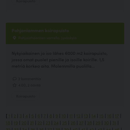
Koirapuisto
Pohjanlammen koirapuisto
Pohjalahdentien varrella, Jyväskylä
Nykyiaikainen ja iso lähes 6000 m2 koirapuisto,
jossa omat puolet pienille ja isoille koirille. 1,5
metriä korkea aita. Molemmilla puolilla...
2 kommenttia
4.00, 2 ääntä
Koirapuisto
[
1
|
2
|
3
|
4
|
5
|
6
|
7
|
8
|
9
|
10
|
11
|
12
|
13
|
14
|
15
|
16
|
17
|
18
|
19
|
20
|
21
|
22
|
23
|
24
|
25
|
26
|
27
|
28
|
29
|
30
|
31
|
32
|
33
|
34
|
35
|
36
|
37
|
38
|
39
|
40
|
41
|
42
|
43
|
44
|
45
|