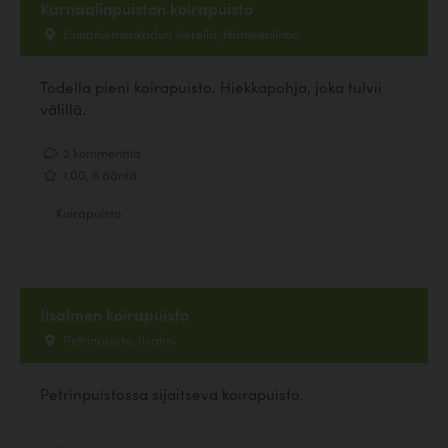
Karnaalinpuiston koirapuisto
Linnaniemenkadun vierellä, Hämeenlinna
Todella pieni koirapuisto. Hiekkapohja, joka tulvii
välillä.
2 kommenttia
1.00, 6 ääntä
Koirapuisto
Iisalmen koirapuisto
Petrinpuisto, Iisalmi
Petrinpuistossa sijaitseva koirapuisto.