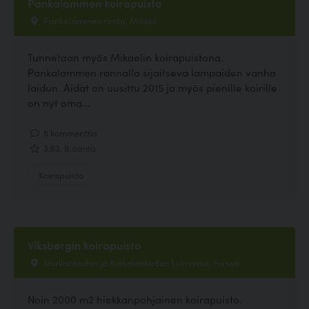
Pankalammen koirapuisto
Pankalammen ranta, Mikkeli
Tunnetaan myös Mikaelin koirapuistona.
Pankalammen rannalla sijaitseva lampaiden vanha
laidun. Aidat on uusittu 2015 ja myös pienille koirille
on nyt oma...
5 kommenttia
3.63, 8 ääntä
Koirapuisto
Viksbergin koirapuisto
Siurilankadun ja Kurkelankadun kulmassa, Forssa
Noin 2000 m2 hiekkanpohjainen koirapuisto.