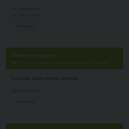
2 kommenttia
2.00, 1 ääntä
Koirapuisto
Hakalan koirapuisto
Naalinkadun päästä lähtevän polun varrella, Hyvinkää
Suurehko puisto metsän keskellä.
2.33, 6 ääntä
Koirapuisto