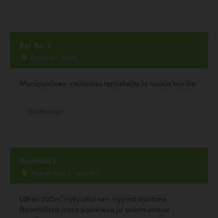
Pet No. 1
Kirjakuja 1, Kihniö
Monipuolinen valikoima tarvikkeita ja ruokia koirille
Eläinkauppa
Rockwell's
Alppilankatu 2, Naantali
Lähes 200m² nykyaikainen myymä sijaitsee
Naantalissa jossa palveleva ja asiantunteva