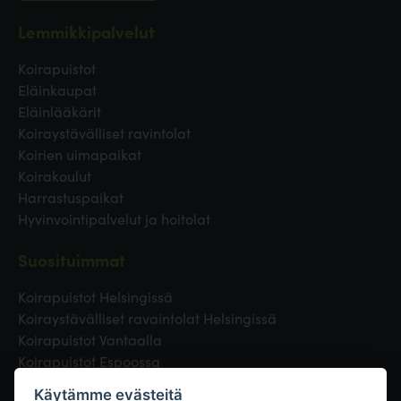
Lemmikkipalvelut
Koirapuistot
Eläinkaupat
Eläinlääkärit
Koiraystävälliset ravintolat
Koirien uimapaikat
Koirakoulut
Harrastuspaikat
Hyvinvointipalvelut ja hoitolat
Suosituimmat
Koirapuistot Helsingissä
Koiraystävälliset ravaintolat Helsingissä
Koirapuistot Vantaalla
Koirapuistot Espoossa
Koirapuistot Turussa
Käytämme evästeitä