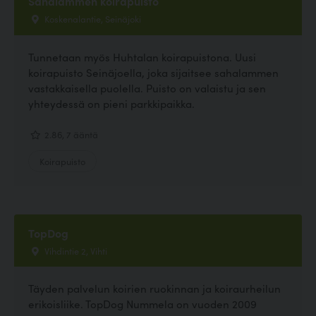
Sahalammen koirapuisto
Koskenalantie, Seinäjoki
Tunnetaan myös Huhtalan koirapuistona. Uusi
koirapuisto Seinäjoella, joka sijaitsee sahalammen
vastakkaisella puolella. Puisto on valaistu ja sen
yhteydessä on pieni parkkipaikka.
2.86, 7 ääntä
Koirapuisto
TopDog
Vihdintie 2, Vihti
Täyden palvelun koirien ruokinnan ja koiraurheilun
erikoisliike. TopDog Nummela on vuoden 2009