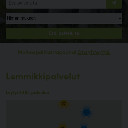
Mainospaikka vapaana!
Ota yhteyttä.
Lemmikkipalvelut
10
Löytyi 2494 palvelua
30
6