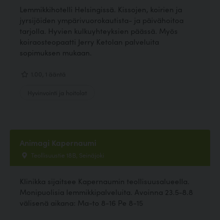
Lemmikkihotelli Helsingissä. Kissojen, koirien ja
jyrsijöiden ympärivuorokautista- ja päivähoitoa
tarjolla. Hyvien kulkuyhteyksien päässä. Myös
koiraosteopaatti Jerry Ketolan palveluita
sopimuksen mukaan.
1.00, 1 ääntä
Hyvinvointi ja hoitolat
Animagi Kapernaumi
Teollisuustie 18B, Seinäjoki
Klinikka sijaitsee Kapernaumin teollisuusalueella.
Monipuolisia lemmikkipalveluita. Avoinna 23.5-8.8
välisenä aikana: Ma-to 8-16 Pe 8-15