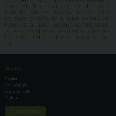
46
|
47
|
48
|
49
|
50
|
51
|
52
|
53
|
54
|
55
|
56
|
57
|
58
|
59
|
60
|
61
|
62
|
63
|
64
|
65
|
66
|
67
|
68
|
69
|
70
|
71
|
72
|
73
|
74
|
75
|
76
|
77
|
78
|
79
|
80
|
81
|
82
|
83
|
84
|
85
|
86
|
87
|
88
|
89
|
90
|
91
|
92
|
93
|
94
|
95
|
96
|
97
|
98
|
99
|
100
|
101
|
102
|
103
|
104
|
105
|
106
|
107
|
108
|
109
|
110
|
111
|
112
|
113
|
114
|
115
|
116
|
117
|
118
|
119
|
120
|
121
|
122
|
123
|
124
|
125
]
Sivusto
Etusivu
Palveluhaku
Lisää palvelu
Tietoa
Evästeasetukset