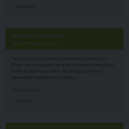
Eläinlääkäri
Pikku Dami (Flying Dutch)
Pitkänsillanranta, Helsinki
Terassi/laivaravintola jonne koirat tervetulleita.
Ilman sen enempiä kyselyitä, tilauksen yhteydessä
koira sai kipollisen vettä. Ruokaa ja juotavaa
vehreässä ympäristössä, Iltaisin...
3.20, 5 ääntä
Ravintola