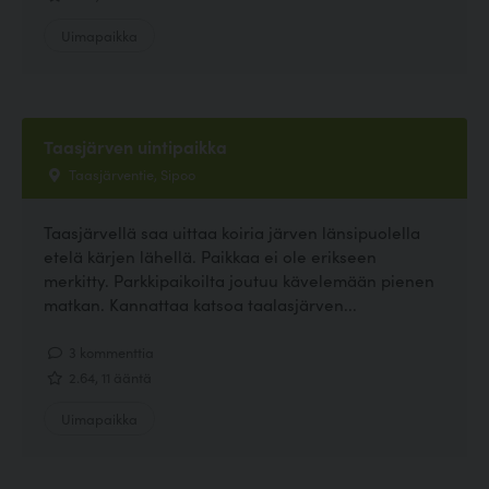
Uimapaikka
Taasjärven uintipaikka
Taasjärventie, Sipoo
Taasjärvellä saa uittaa koiria järven länsipuolella
etelä kärjen lähellä. Paikkaa ei ole erikseen
merkitty. Parkkipaikoilta joutuu kävelemään pienen
matkan. Kannattaa katsoa taalasjärven...
3 kommenttia
2.64, 11 ääntä
Uimapaikka