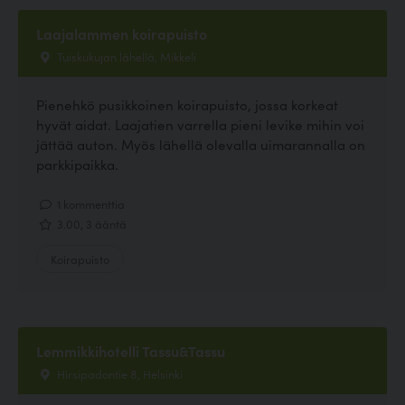
Laajalammen koirapuisto
Tuiskukujan lähellä, Mikkeli
Pienehkö pusikkoinen koirapuisto, jossa korkeat
hyvät aidat. Laajatien varrella pieni levike mihin voi
jättää auton. Myös lähellä olevalla uimarannalla on
parkkipaikka.
1 kommenttia
3.00, 3 ääntä
Koirapuisto
Lemmikkihotelli Tassu&Tassu
Hirsipadontie 8, Helsinki