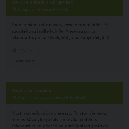
Kauppalankadun koirapuisto
Ratapolun varressa, Hyvinkää
Todella pieni koirapuisto, jossa matalat aidat. Ei
suositeltava isoille koirille. Vieressä paljon
liikennettä: junia, kävelijöitä ja polkupyöräilijöitä.
1.33, 6 ääntä
Koirapuisto
Martin koirapuisto
Martin urheilupuiston vieressä, Hyvinkää
Martin urheilupuisto vieressä. Puiston vierestä
menee kävelytie ja talvisin myös hiihtolatu.
Takamartintien päässä on parkkipaikka, josta on